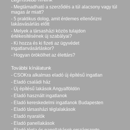
- Megtámadható a szerződés a túl alacsony vagy túl
magas ár miatt?
- 5 praktikus dolog, amit érdemes ellenőrizni
lakásvásárlás előtt
- Melyek a társasházi közös tulajdon
értékesítésének új szabályai?
- Ki hozza és ki fizeti az ügyvédet
ingatlanvásárláskor?
- Hogyan örökölhet az élettárs?
További kínálatunk
- CSOKra alkalmas eladó új építésű ingatlan
- Eladó családi ház
- Új építésű lakások Angyalföldön
- Eladó használt ingatlanok
- Eladó kereskedelmi ingatlanok Budapesten
- Eladó társasházi téglalakások
- Eladó nyaralók
- Eladó panellakások
- Eladó tégla és panellakások országszerte