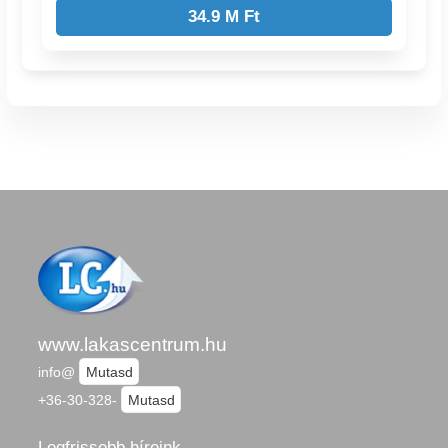
34.9 M Ft
www.lakascentrum.hu
info@
Mutasd
+36-30-328-
Mutasd
Legfrissebb híreink