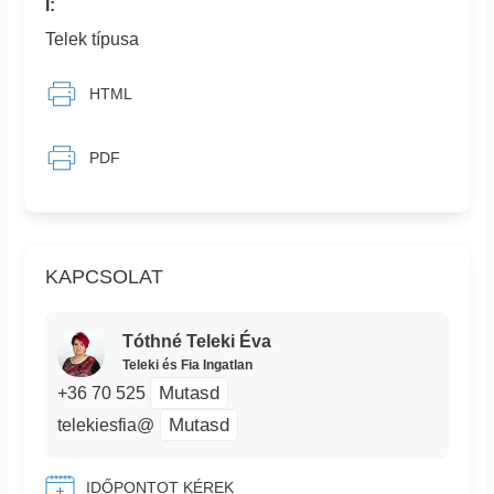
I:
Telek típusa
HTML
PDF
KAPCSOLAT
Tóthné Teleki Éva
Teleki és Fia Ingatlan
Mutasd
+36 70 525
Mutasd
telekiesfia@
IDŐPONTOT KÉREK