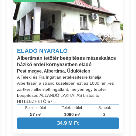
ELADÓ NYARALÓ
Albertirsán tetőtér beépítéses mézeskalács
házikó erdei környezetben eladó
Pest megye, Albertirsa, Üdülőtelep
A Teleki és Fia Ingatlan értékesítésre kínálja
Albertirsán a strand közelében ezt az 1080 nm.-es
zártkerti elkerített ingatlant, melyen egy tetőtér
beépítéses ÁLLANDÓ LAKHATÁS biztosító
HITELEZHETŐ 57...
Belső terület
Telek terület
Szobák
57 m²
1080 m²
3
34.9 M Ft