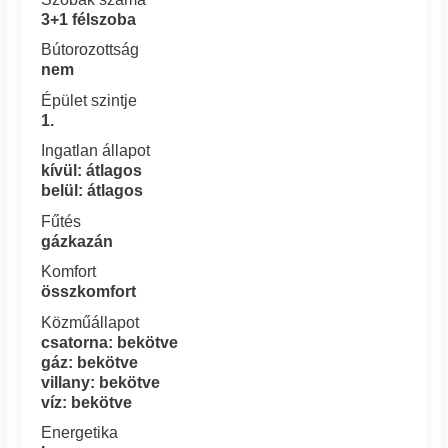
3+1 félszoba
Bútorozottság
nem
Épület szintje
1.
Ingatlan állapot
kívül: átlagos
belül: átlagos
Fűtés
gázkazán
Komfort
összkomfort
Közműállapot
csatorna: bekötve
gáz: bekötve
villany: bekötve
víz: bekötve
Energetika