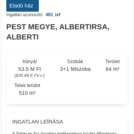
Eladó ház
Ingatlan azonosító:
483_tef
PEST MEGYE, ALBERTIRSA,
ALBERTI
Irányár
Szobák
Terület
53.5 M Ft
3+1 félszoba
64 m²
(835.94 E Ft/㎡)
Telek terület
510 m²
INGATLAN LEÍRÁSA
A Teleki és Fia Ingatlan értékesítésre kínálja Albertirsán