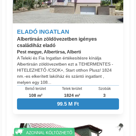
ELADÓ INGATLAN
Albertirsán zöldövezetben igényes
családiház eladó
Pest megye, Albertirsa, Alberti
A Teleki és Fia Ingatlan értékesítésre kínálja
Albertirsán zöldövezetben ezt a TEHERMENTES -
HITELEZHETŐ /CSOK+, Start otthon Plusz/ 1824
nm.-es elkerített lakóház és szántó ingatlant ,
melyen egy 108...
Belső terület
Telek terület
Szobák
108 m²
1824 m²
3
99.5 M Ft
AZONNAL KÖLTÖZHETŐ