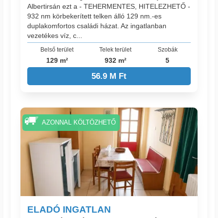
Albertirsán ezt a - TEHERMENTES, HITELEZHETŐ -
932 nm körbekerített telken álló 129 nm.-es
duplakomfortos családi házat. Az ingatlanban
vezetékes víz, c...
Belső terület
Telek terület
Szobák
129 m²
932 m²
5
56.9 M Ft
AZONNAL KÖLTÖZHETŐ
ELADÓ INGATLAN