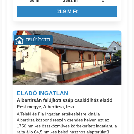
30 m²
2381 m²
1
11.9 M Ft
FELÚJÍTOTT!
ELADÓ INGATLAN
Albertirsán felújított szép családiház eladó
Pest megye, Albertirsa, Irsa
A Teleki és Fia Ingatlan értékesítésre kínálja
Albertirsa központi részén csendes helyen ezt az
1756 nm.-es összközműves körbekerített ingatlant, a
rajta álló 64,5 nm.-es belső hasznos alapterületű