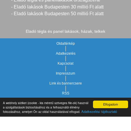
- Eladó lakások Budapesten 30 millió Ft alatt
- Eladó lakások Budapesten 50 millió Ft alatt
Eladó tégla és panel lakások, házak, telkek
Oldaltérkép
Adatkezelés
Kapcsolat
Impresszum
Link és bannercsere
RSS
A webhely sütiket (cookie - kis méretű szöveges file-ok) használ
Elfogadom
Vár-Köz Kft. - Ingatlan nyilvántartó, ügyviteli és
a szolgáltatások biztosításához és a felhasználói élmény
Copyright © 2021.
Adatkezelési tájékoztató
fokozásához, amelyet Ön az oldal használatával elfogad.
adminisztrációs szoftver