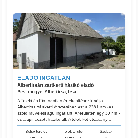
ELADÓ INGATLAN
Albertirsán zártkerti házikó eladó
Pest megye, Albertirsa, Irsa
A Teleki és Fia Ingatlan értékesítésre kínálja
Albertirsa zártkerti övezetében ezt a 2381 nm.-es
szőlő művelési ágú ingatlant. A területen egy 30 nm.-
es alápincézett házikó áll. A telek két utcára nyí...
Belső terület
Telek terület
Szobák