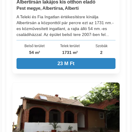
Albertirsán lakájos kis otthon eladó
Pest megye, Albertirsa, Alberti
A Teleki és Fia Ingatlan értékesítésre kínálja
Albertirsán a központtól pár percre ezt az 1731 nm.-
es közművesített ingatlant, a rajta álló 54 nm.-es
családiházzal. Az épület belső tere 2007-ben fel...
Belső terület
Telek terület
Szobák
54 m²
1731 m²
2
23 M Ft