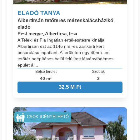
ELADÓ TANYA
Albertirsán tetőteres mézeskalácsházikó
eladó
Pest megye, Albertirsa, Irsa
A Teleki és Fia Ingatlan értékesítésre kínálja
Albertirsán ezt az 1146 nm.-es zártkerti kert
besorolású ingatlant. A területen egy 40nm.-es
tetőtér beépítéses belül felújított látványfödémes
épület ál...
Belső terület
Szobák
40 m²
2
32.5 M Ft
CSOK IGÉNYELHETŐ