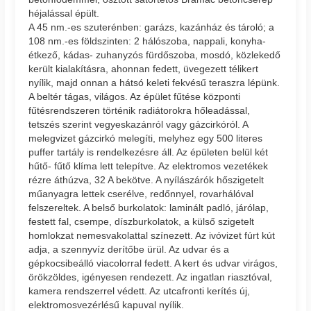
héjalással épült.
A 45 nm.-es szuterénben: garázs, kazánház és tároló; a
108 nm.-es földszinten: 2 hálószoba, nappali, konyha-
étkező, kádas- zuhanyzós fürdőszoba, mosdó, közlekedő
került kialakításra, ahonnan fedett, üvegezett télikert
nyílik, majd onnan a hátsó keleti fekvésű teraszra lépünk.
A beltér tágas, világos. Az épület fűtése központi
fűtésrendszeren történik radiátorokra hőleadással,
tetszés szerint vegyeskazánról vagy gázcirkóról. A
melegvizet gázcirkó melegíti, melyhez egy 500 literes
puffer tartály is rendelkezésre áll. Az épületen belül két
hűtő- fűtő klíma lett telepítve. Az elektromos vezetékek
rézre áthúzva, 32 A bekötve. A nyílászárók hőszigetelt
műanyagra lettek cserélve, redőnnyel, rovarhálóval
felszereltek. A belső burkolatok: laminált padló, járólap,
festett fal, csempe, díszburkolatok, a külső szigetelt
homlokzat nemesvakolattal színezett. Az ivóvizet fúrt kút
adja, a szennyvíz derítőbe ürül. Az udvar és a
gépkocsibeálló viacolorral fedett. A kert és udvar virágos,
örökzöldes, igényesen rendezett. Az ingatlan riasztóval,
kamera rendszerrel védett. Az utcafronti kerítés új,
elektromosvezérlésű kapuval nyílik.