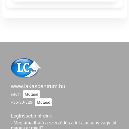
www.lakascentrum.hu
info@
Mutasd
+36-30-328-
Mutasd
Legfrissebb híreink
- Megtámadható a szerződés a túl alacsony vagy túl
magas ár miatt?