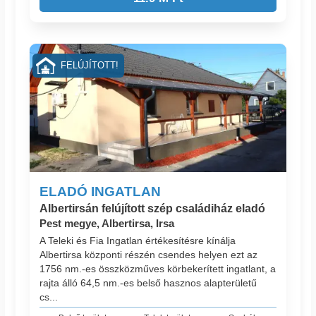
FELÚJÍTOTT!
ELADÓ INGATLAN
Albertirsán felújított szép családiház eladó
Pest megye, Albertirsa, Irsa
A Teleki és Fia Ingatlan értékesítésre kínálja
Albertirsa központi részén csendes helyen ezt az
1756 nm.-es összközműves körbekerített ingatlant, a
rajta álló 64,5 nm.-es belső hasznos alapterületű
cs...