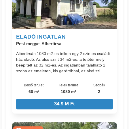
ELADÓ INGATLAN
Pest megye, Albertirsa
Albertirsán 1080 m2-es telken egy 2 szintes családi
ház eladó. Az alsó szint 34 m2-es, a tetőtér mely
beépített az 32 m2-es. Az ingatlanban található 2
szoba az emeleten, kis gardróbbal, az alsó szi...
Belső terület
Telek terület
Szobák
66 m²
1080 m²
2
34.9 M Ft