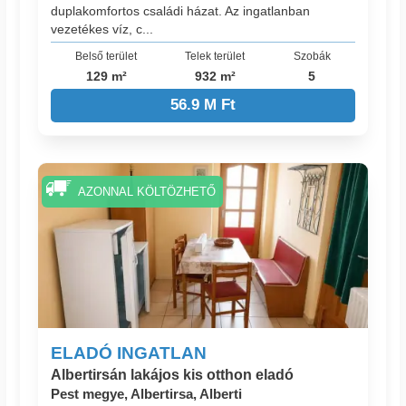
duplakomfortos családi házat. Az ingatlanban
vezetékes víz, c...
Belső terület
Telek terület
Szobák
129 m²
932 m²
5
56.9 M Ft
AZONNAL KÖLTÖZHETŐ
ELADÓ INGATLAN
Albertirsán lakájos kis otthon eladó
Pest megye, Albertirsa, Alberti