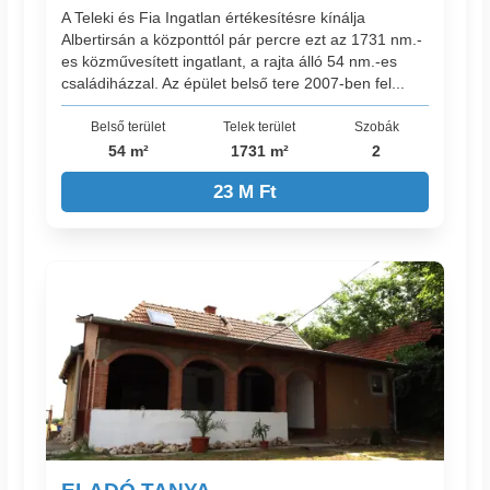
A Teleki és Fia Ingatlan értékesítésre kínálja
Albertirsán a központtól pár percre ezt az 1731 nm.-
es közművesített ingatlant, a rajta álló 54 nm.-es
családiházzal. Az épület belső tere 2007-ben fel...
Belső terület
Telek terület
Szobák
54 m²
1731 m²
2
23 M Ft