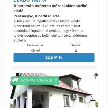
ELADÓ TANYA
Albertirsán tetőteres mézeskalácsházikó
eladó
Pest megye, Albertirsa, Irsa
A Teleki és Fia Ingatlan értékesítésre kínálja
Albertirsán ezt az 1146 nm.-es zártkerti kert
besorolású ingatlant. A területen egy 40nm.-es
tetőtér beépítéses belül felújított látványfödémes
épület ál...
Belső terület
Szobák
40 m²
2
32.5 M Ft
AZONNAL KÖLTÖZHETŐ