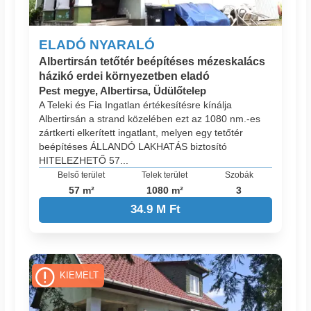
ELADÓ NYARALÓ
Albertirsán tetőtér beépítéses mézeskalács
házikó erdei környezetben eladó
Pest megye, Albertirsa, Üdülőtelep
A Teleki és Fia Ingatlan értékesítésre kínálja
Albertirsán a strand közelében ezt az 1080 nm.-es
zártkerti elkerített ingatlant, melyen egy tetőtér
beépítéses ÁLLANDÓ LAKHATÁS biztosító
HITELEZHETŐ 57...
Belső terület
Telek terület
Szobák
57 m²
1080 m²
3
34.9 M Ft
KIEMELT