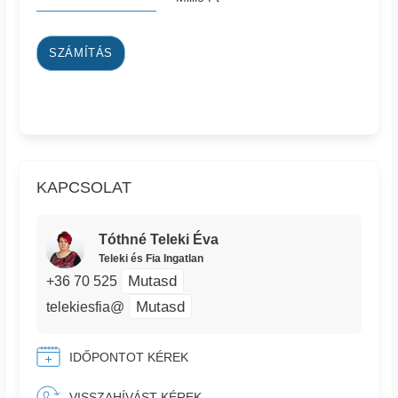
SZÁMÍTÁS
KAPCSOLAT
Tóthné Teleki Éva
Teleki és Fia Ingatlan
Mutasd
+36 70 525
Mutasd
telekiesfia@
IDŐPONTOT KÉREK
VISSZAHÍVÁST KÉREK