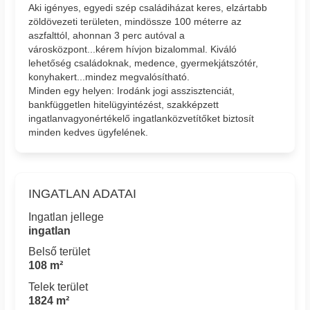
Aki igényes, egyedi szép családiházat keres, elzártabb
zöldövezeti területen, mindössze 100 méterre az
aszfalttól, ahonnan 3 perc autóval a
városközpont...kérem hívjon bizalommal. Kiváló
lehetőség családoknak, medence, gyermekjátszótér,
konyhakert...mindez megvalósítható.
Minden egy helyen: Irodánk jogi asszisztenciát,
bankfüggetlen hitelügyintézést, szakképzett
ingatlanvagyonértékelő ingatlanközvetítőket biztosít
minden kedves ügyfelének.
INGATLAN ADATAI
Ingatlan jellege
ingatlan
Belső terület
108 m²
Telek terület
1824 m²