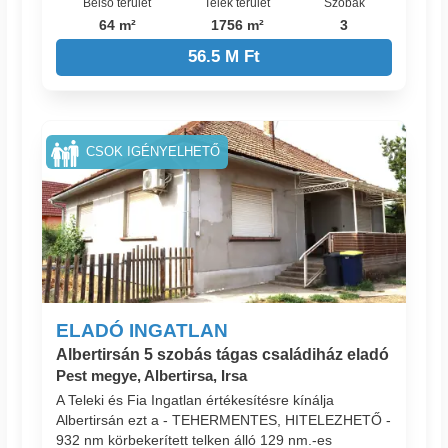
Belső terület
Telek terület
Szobák
64 m²
1756 m²
3
56.5 M Ft
CSOK IGÉNYELHETŐ
ELADÓ INGATLAN
Albertirsán 5 szobás tágas családiház eladó
Pest megye, Albertirsa, Irsa
A Teleki és Fia Ingatlan értékesítésre kínálja
Albertirsán ezt a - TEHERMENTES, HITELEZHETŐ -
932 nm körbekerített telken álló 129 nm.-es