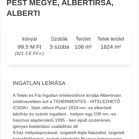
PEST MEGYE, ALBERTIRSA,
ALBERTI
Irányár
Szobák
Terület
Telek terület
99.5 M Ft
3 szoba
108 m²
1824 m²
(921.3 E Ft/㎡)
INGATLAN LEÍRÁSA
A Teleki és Fia Ingatlan értékesítésre kínálja Albertirsán
zöldövezetben ezt a TEHERMENTES - HITELEZHETŐ
/CSOK+, Start otthon Plusz/ 1824 nm.-es elkerített
lakóház és szántó ingatlant , melyen egy 108 nm.-es
hasznos alapterületű 1995 - ben épült szuterénes,
igényes kialakítású családiház áll.
A ház mélyalapozással, szigetelt tégla falazattal, szigetelt
betonfödémmel, osztott sátortetős Bramac betoncserép