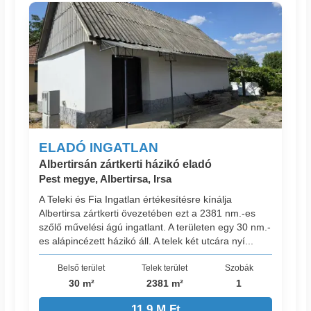
ELADÓ INGATLAN
Albertirsán zártkerti házikó eladó
Pest megye, Albertirsa, Irsa
A Teleki és Fia Ingatlan értékesítésre kínálja
Albertirsa zártkerti övezetében ezt a 2381 nm.-es
szőlő művelési ágú ingatlant. A területen egy 30 nm.-
es alápincézett házikó áll. A telek két utcára nyí...
Belső terület
Telek terület
Szobák
30 m²
2381 m²
1
11.9 M Ft