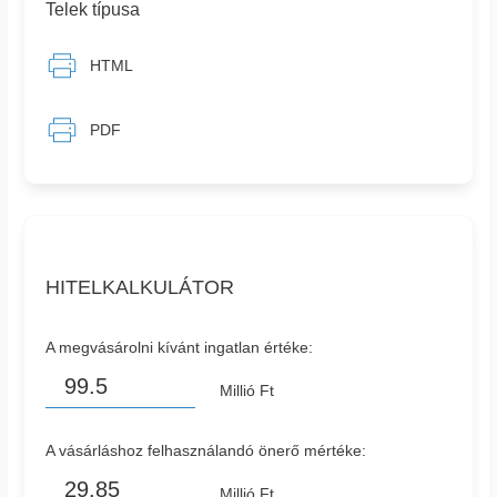
Telek típusa
HTML
PDF
HITELKALKULÁTOR
A megvásárolni kívánt ingatlan értéke:
Millió Ft
A vásárláshoz felhasználandó önerő mértéke:
Millió Ft