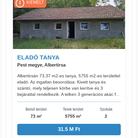
KIEMELT
ELADÓ TANYA
Pest megye, Albertirsa
Albertirsán 73,37 m2-es tanya, 5755 m2-es területtel
eladó. Az ingatlan besorolása: Kivett tanya és
szántó, mely teljesen körbe van kerítve és 3
bejárattal rendelkezik. A telken 3 generációs akác f...
Belső terület
Telek terület
Szobák
73 m²
5755 m²
2
31.5 M Ft