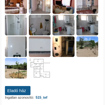
Eladó ház
Ingatlan azonosító:
515_tef