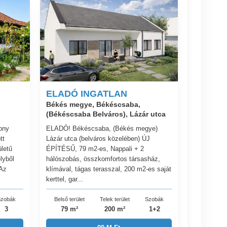
ELADÓ INGATLAN
Békés megye, Békéscsaba,
(Békéscsaba Belváros), Lázár utca
ony
ELADÓ! Békéscsaba, (Békés megye)
tt
Lázár utca (belváros közelében) ÚJ
letű
ÉPÍTÉSŰ, 79 m2-es, Nappali + 2
lyből
hálószobás, összkomfortos társasház,
 Az
klímával, tágas terasszal, 200 m2-es saját
kerttel, gar...
zobák
Belső terület
Telek terület
Szobák
3
79 m²
200 m²
1+2