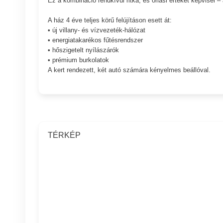
Ez a kombináció rendkívül ritka, és óriási értéket képvisel – 
A ház 4 éve teljes körű felújításon esett át:
• új villany- és vízvezeték-hálózat
• energiatakarékos fűtésrendszer
• hőszigetelt nyílászárók
• prémium burkolatok
A kert rendezett, két autó számára kényelmes beállóval.
TÉRKÉP