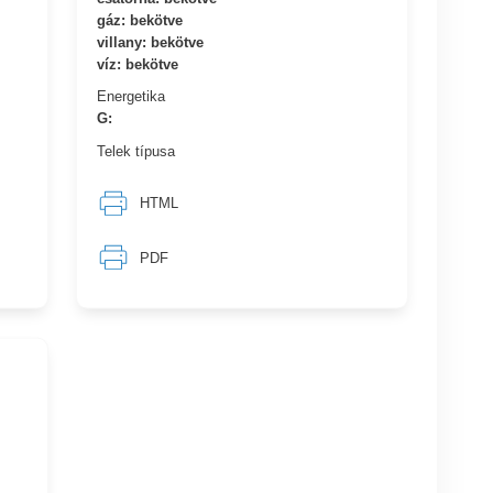
gáz: bekötve
villany: bekötve
víz: bekötve
Energetika
G:
Telek típusa
HTML
PDF