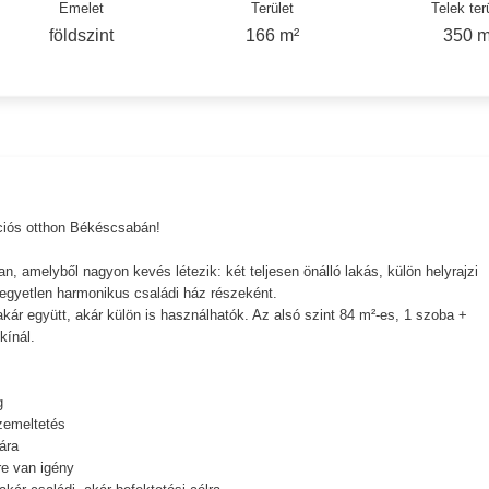
Emelet
Terület
Telek ter
földszint
166 m²
350 m
rációs otthon Békéscsabán!
n, amelyből nagyon kevés létezik: két teljesen önálló lakás, külön helyrajzi
egyetlen harmonikus családi ház részeként.
akár együtt, akár külön is használhatók. Az alsó szint 84 m²-es, 1 szoba +
kínál.
g
üzemeltetés
ára
re van igény