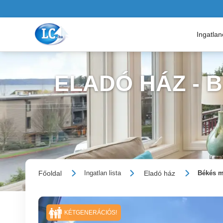
Ingatla
ELADÓ HÁZ -
Főoldal
Eladó ház
Ingatlan lista
Békés m
KÉTGENERÁCIÓS!