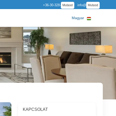
+36-30-328-
info@
Mutasd
Mutasd
Magyar
KAPCSOLAT