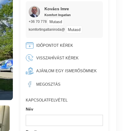
Kovács Imre
Komfort Ingatlan
Mutasd
+36 70 778
Mutasd
komfortingatlaniroda@
IDŐPONTOT KÉREK
VISSZAHÍVÁST KÉREK
AJÁNLOM EGY ISMERŐSÖMNEK
MEGOSZTÁS
KAPCSOLATFELVÉTEL
Név