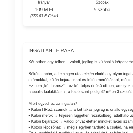
Irányár
Szobák
109 M Ft
5 szoba
(656.63 E Ft/㎡)
INGATLAN LEÍRÁSA
Két otthon egy telken – valódi, jogilag is különálló kétgene
Békéscsabán, a Leiningen utca elején eladó egy olyan ingatla
számokkal, külön bejáratokkal és külön mérőórákkal, mégis 
Ez nem „két lakrész” – ez két teljes értékű otthon, amelyek 
nappalis kialakítással, a felső szint pedig 82 m²-en 3 szobát 
Miért egyedi ez az ingatlan?
• Külön HRSZ számok → a két lakás jogilag is önálló egysé
• Külön mérők → teljesen független rezsiköltség, átlátható 
• Külön bejáratok → valódi privát élettér mindkét lakás szám
• Közös lépcsőház → mégis egyben tartható a család, ha er