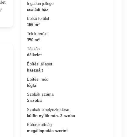
ület
Ingatlan jellege
családi ház
²
Belső terület
166 m²
Telek terület
350 m²
Tájolás
délkelet
Építési állapot
használt
Építési mód
tégla
Szobák száma
5 szoba
Szobák elhelyezkedése
külön nyílik min. 2 szoba
Bútorozottság
megállapodás szerint