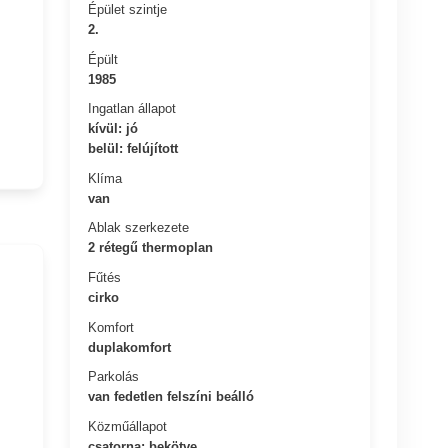
Épület szintje
2.
Épült
1985
Ingatlan állapot
kívül: jó
belül: felújított
Klíma
van
Ablak szerkezete
2 rétegű thermoplan
Fűtés
cirko
Komfort
duplakomfort
Parkolás
van fedetlen felszíni beálló
Közműállapot
csatorna: bekötve