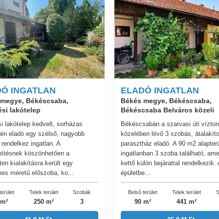
Ó INGATLAN
ELADÓ INGATLAN
 megye, Békéscsaba,
Békés megye, Békéscsaba,
si lakótelep
Békéscsaba Belváros közeli
i lakótelep kedvelt, sorházas
Békéscsabán a szarvasi úti víztor
én eladó egy szélső, nagyobb
közelében lévő 3 szobás, átalakíto
 rendelkez ingatlan. A
parasztház eladó. A 90 m2 alapterü
ítésnek köszönhetően a
ingatlanban 3 szoba található, ame
ten kialakításra került egy
kettő külön bejárattal rendelkezik.
es méretű előszoba, ko...
épületbe...
terület
Telek terület
Szobák
Belső terület
Telek terület
S
 m²
250 m²
3
90 m²
441 m²