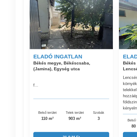
ELADÓ INGATLAN
ELAD
Békés megye, Békéscsaba,
Békés
(Jamina), Egység utca
Lencsé
Lencsés
környék
f...
telekkel
hozzáép
földszin
kényelm
Belső terület
Telek terület
Szobák
110 m²
903 m²
3
Belső 
80