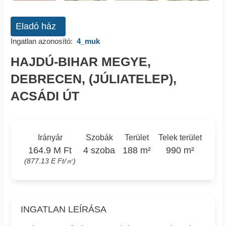
Eladó ház
Ingatlan azonosító:
4_muk
HAJDÚ-BIHAR MEGYE,
DEBRECEN, (JÚLIATELEP),
ACSÁDI ÚT
Irányár
Szobák
Terület
Telek terület
164.9 M Ft
4 szoba
188 m²
990 m²
(877.13 E Ft/㎡)
INGATLAN LEÍRÁSA