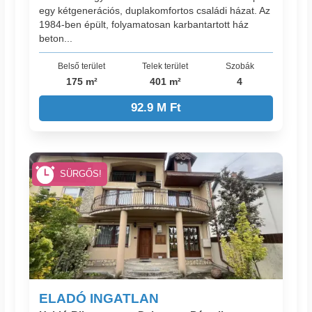
egy kétgenerációs, duplakomfortos családi házat. Az
1984-ben épült, folyamatosan karbantartott ház
beton...
Belső terület
Telek terület
Szobák
175 m²
401 m²
4
92.9 M Ft
SÜRGŐS!
ELADÓ INGATLAN