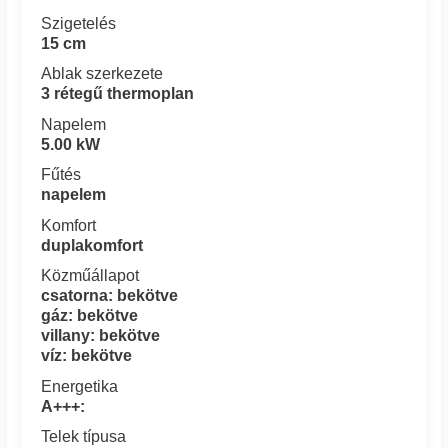
Szigetelés
15 cm
Ablak szerkezete
3 rétegű thermoplan
Napelem
5.00 kW
Fűtés
napelem
Komfort
duplakomfort
Közműállapot
csatorna: bekötve
gáz: bekötve
villany: bekötve
víz: bekötve
Energetika
A+++:
Telek típusa