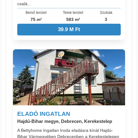
csalá...
Belső terület
Telek terület
Szobák
75 m²
583 m²
3
39.9 M Ft
ELADÓ INGATLAN
Hajdú-Bihar megye, Debrecen, Kerekestelep
A Bettyhome Ingatlan Iroda eladásra kínál Hajdú-
Bihar Vármegyében Debrecenben a Kerekestelepen