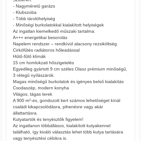
- Nagyméretű garázs
- Klubszoba
- Több tárolóhelyiség
- Minőségi burkolatokkal kialakított helyiségek
Az ingatlan kiemelkedő műszaki tartalma:
A+++ energetikai besorolás
Napelem rendszer – rendkívül alacsony rezsiköltség
Cirkófűtés radiátoros hőleadással
Hűtő-fűtő klímák
15 cm homlokzati hőszigetelés
Egyedileg gyártott 9 cm széles Olasz prémium minőségű,
3 rétegű nyílászárók
Magas minőségű burkolatok és igényes belső kialakítás
Csodaszép, modern konyha
Világos, tágas terek
A 900 m²-es, gondozott kert számos lehetőséget kínál
családi kikapcsolódásra, pihenésre vagy akár
állattartásra.
Kutyatartók és tenyésztők figyelem!
Az ingatlanon többállásos, kialakított kutyakennel
található, így kiváló választás lehet több kutya tartására
vagy tenyésztési célokra is.