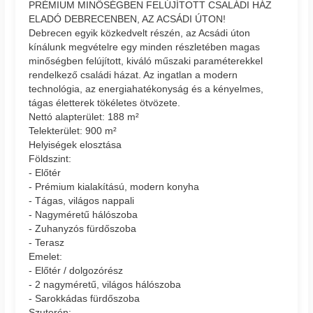
PRÉMIUM MINŐSÉGBEN FELÚJÍTOTT CSALÁDI HÁZ
ELADÓ DEBRECENBEN, AZ ACSÁDI ÚTON!
Debrecen egyik közkedvelt részén, az Acsádi úton
kínálunk megvételre egy minden részletében magas
minőségben felújított, kiváló műszaki paraméterekkel
rendelkező családi házat. Az ingatlan a modern
technológia, az energiahatékonyság és a kényelmes,
tágas életterek tökéletes ötvözete.
Nettó alapterület: 188 m²
Telekterület: 900 m²
Helyiségek elosztása
Földszint:
- Előtér
- Prémium kialakítású, modern konyha
- Tágas, világos nappali
- Nagyméretű hálószoba
- Zuhanyzós fürdőszoba
- Terasz
Emelet:
- Előtér / dolgozórész
- 2 nagyméretű, világos hálószoba
- Sarokkádas fürdőszoba
Szuterén: