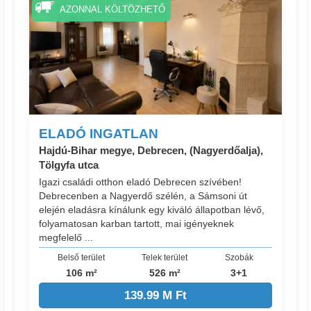
AZONNAL KÖLTÖZHETŐ
ELADÓ INGATLAN
Hajdú-Bihar megye, Debrecen, (Nagyerdőalja),
Tölgyfa utca
Igazi családi otthon eladó Debrecen szívében!
Debrecenben a Nagyerdő szélén, a Sámsoni út
elején eladásra kínálunk egy kiváló állapotban lévő,
folyamatosan karban tartott, mai igényeknek
megfelelő ...
Belső terület
Telek terület
Szobák
106 m²
526 m²
3+1
139.99 M Ft