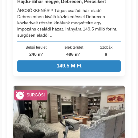
Hajdú-Bihar megye, Debrecen, Pércsikert
ÁRCSÖKKENÉS!!! Tágas családi ház eladó
Debrecenben kiváló közlekedéssel Debrecen
közkedvelt részén kínálunk megvételre egy
impozáns családi házat. Irányára 149,5 millió forint,
sürgősen eladó! ...
Belső terület
Telek terület
Szobák
240 m²
486 m²
6
149.5 M Ft
SÜRGŐS!