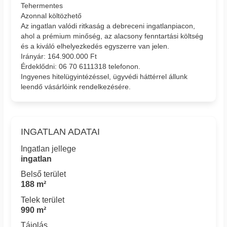
Tehermentes
Azonnal költözhető
Az ingatlan valódi ritkaság a debreceni ingatlanpiacon,
ahol a prémium minőség, az alacsony fenntartási költség
és a kiváló elhelyezkedés egyszerre van jelen.
Irányár: 164.900.000 Ft
Érdeklődni: 06 70 6111318 telefonon.
Ingyenes hitelügyintézéssel, ügyvédi háttérrel állunk
leendő vásárlóink rendelkezésére.
INGATLAN ADATAI
Ingatlan jellege
ingatlan
Belső terület
188 m²
Telek terület
990 m²
Tájolás