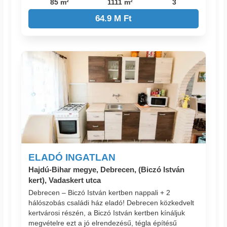
85 m²
1111 m²
3
64.9 M Ft
ELADÓ INGATLAN
Hajdú-Bihar megye, Debrecen, (Biczó István
kert), Vadaskert utca
Debrecen – Biczó István kertben nappali + 2
hálószobás családi ház eladó! Debrecen közkedvelt
kertvárosi részén, a Biczó István kertben kínáljuk
megvételre ezt a jó elrendezésű, tégla építésű