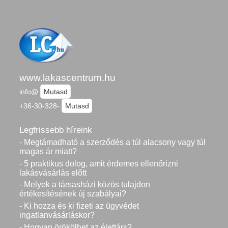
www.lakascentrum.hu
info@
Mutasd
+36-30-328-
Mutasd
Legfrissebb híreink
- Megtámadható a szerződés a túl alacsony vagy túl
magas ár miatt?
- 5 praktikus dolog, amit érdemes ellenőrizni
lakásvásárlás előtt
- Melyek a társasházi közös tulajdon
értékesítésének új szabályai?
- Ki hozza és ki fizeti az ügyvédet
ingatlanvásárláskor?
- Hogyan örökölhet az élettárs?