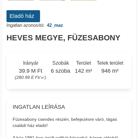
Eladó ház
Ingatlan azonosító:
42_maz
HEVES MEGYE, FÜZESABONY
Irányár
Szobák
Terület
Telek terület
39.9 M Ft
6 szoba
142 m²
946 m²
(280.99 E Ft/㎡)
INGATLAN LEÍRÁSA
Füzesabony csendes részén, befejezésre váró, tágas
családi ház eladó!
A ház 1991-ben épült szilikát falazattal, három oldalról