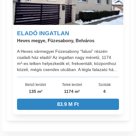
ELADÓ INGATLAN
Heves megye, Füzesabony, Belváros
A Heves vármegyei Füzesabony “falusi” részén
családi ház eladó! Az ingatlan nagy méretű, 1174
m²-es telken helyezkedik el, frekventált, központhoz
közeli, mégis csendes utcában. A tégla falazatú há...
Belső terület
Telek terület
Szobák
135 m²
1174 m²
4
83.9 M Ft