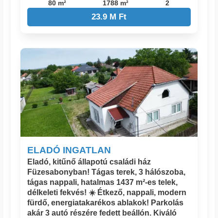
80 m²
1788 m²
2
23.9 M Ft
ELADÓ INGATLAN
Eladó, kitűnő állapotú családi ház
Füzesabonyban! Tágas terek, 3 hálószoba,
tágas nappali, hatalmas 1437 m²-es telek,
délkeleti fekvés! ☀️ Étkező, nappali, modern
fürdő, energiatakarékos ablakok! Parkolás
akár 3 autó részére fedett beállón. Kiváló