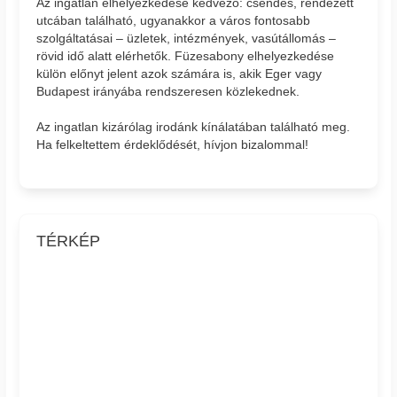
Az ingatlan elhelyezkedése kedvező: csendes, rendezett
utcában található, ugyanakkor a város fontosabb
szolgáltatásai – üzletek, intézmények, vasútállomás –
rövid idő alatt elérhetők. Füzesabony elhelyezkedése
külön előnyt jelent azok számára is, akik Eger vagy
Budapest irányába rendszeresen közlekednek.
Az ingatlan kizárólag irodánk kínálatában található meg.
Ha felkeltettem érdeklődését, hívjon bizalommal!
TÉRKÉP