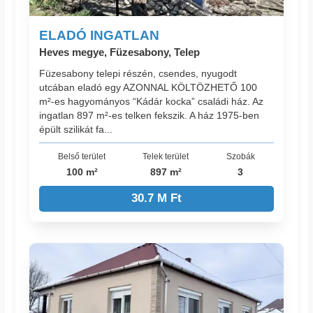
ELADÓ INGATLAN
Heves megye, Füzesabony, Telep
Füzesabony telepi részén, csendes, nyugodt
utcában eladó egy AZONNAL KÖLTÖZHETŐ 100
m²-es hagyományos “Kádár kocka” családi ház. Az
ingatlan 897 m²-es telken fekszik. A ház 1975-ben
épült szilikát fa...
Belső terület
Telek terület
Szobák
100 m²
897 m²
3
30.7 M Ft