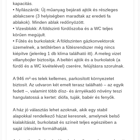
kapacitás.
• Nyílászárók: Új műanyag bejárati ajtók és részleges
ablakcsere (3 helyiségben maradtak az eredeti fa
ablakok). Minden ablak redőnyözött.
• Vizesblokk: A földszinti fürdőszoba és a WC teljes
körűen megújult.
• Fűtés és burkolatok: A földszinten gázkonvektorok
üzemelnek, a tetőtérben a fűtésrendszer még nincs
kiépítve (jelenleg 1 db klíma található itt). A meleg vizet
villanybojler biztosítja. A beltéri ajtók és a burkolatok (a
fürdő és a WC kivételével) cserére, felújításra szorulnak.
A 946 m²-es telek kellemes, parkosított környezetet
biztosít. Az udvaron két emelt terasz található – az egyik
fedett –, valamint több dísz- és árnyékadó növény teszi
hangulatossá a kertet: diófa, tuják, babér és fenyők.
A ház jó választás lehet azoknak, akik egy stabil
alapokkal rendelkező házat keresnek, amelynek belső
kialakítását, burkolatait és színeit teljes egészében a
saját ízlésükre formálhatják.