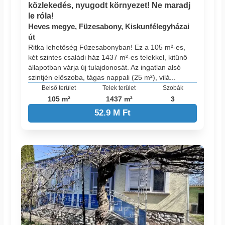
közlekedés, nyugodt környezet! Ne maradj
le róla!
Heves megye, Füzesabony, Kiskunfélegyházai
út
Ritka lehetőség Füzesabonyban! Ez a 105 m²-es,
két szintes családi ház 1437 m²-es telekkel, kitűnő
állapotban várja új tulajdonosát. Az ingatlan alsó
szintjén előszoba, tágas nappali (25 m²), vilá...
Belső terület
Telek terület
Szobák
105 m²
1437 m²
3
52.9 M Ft