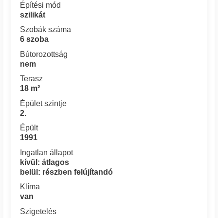
Építési mód
szilikát
Szobák száma
6 szoba
Bútorozottság
nem
Terasz
18 m²
Épület szintje
2.
Épült
1991
Ingatlan állapot
kívül: átlagos
belül: részben felújítandó
Klíma
van
Szigetelés