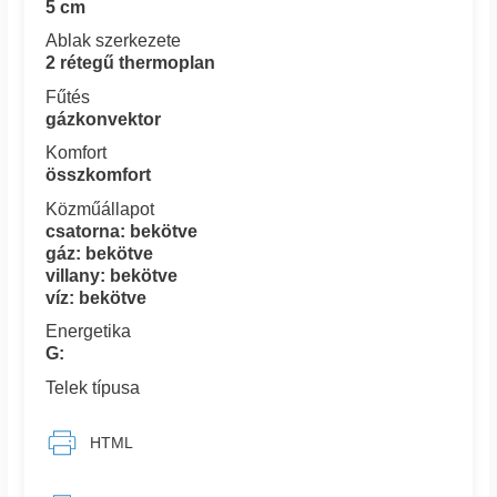
5 cm
Ablak szerkezete
2 rétegű thermoplan
Fűtés
gázkonvektor
Komfort
összkomfort
Közműállapot
csatorna: bekötve
gáz: bekötve
villany: bekötve
víz: bekötve
Energetika
G:
Telek típusa
HTML