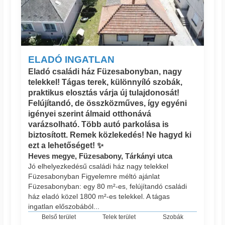
ELADÓ INGATLAN
Eladó családi ház Füzesabonyban, nagy
telekkel! Tágas terek, különnyíló szobák,
praktikus elosztás várja új tulajdonosát!
Felújítandó, de összközműves, így egyéni
igényei szerint álmaid otthonává
varázsolható. Több autó parkolása is
biztosított. Remek közlekedés! Ne hagyd ki
ezt a lehetőséget! ✨
Heves megye, Füzesabony, Tárkányi utca
Jó elhelyezkedésű családi ház nagy telekkel
Füzesabonyban Figyelemre méltó ajánlat
Füzesabonyban: egy 80 m²-es, felújítandó családi
ház eladó közel 1800 m²-es telekkel. A tágas
ingatlan előszobából...
Belső terület
Telek terület
Szobák