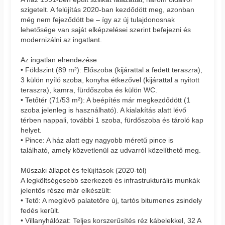
szigetelt. A felújítás 2020-ban kezdődött meg, azonban
még nem fejeződött be – így az új tulajdonosnak
lehetősége van saját elképzelései szerint befejezni és
modernizálni az ingatlant.
Az ingatlan elrendezése
• Földszint (89 m²): Előszoba (kijárattal a fedett teraszra),
3 külön nyíló szoba, konyha étkezővel (kijárattal a nyitott
teraszra), kamra, fürdőszoba és külön WC.
• Tetőtér (71/53 m²): A beépítés már megkezdődött (1
szoba jelenleg is használható). A kialakítás alatt lévő
térben nappali, további 1 szoba, fürdőszoba és tároló kap
helyet.
• Pince: A ház alatt egy nagyobb méretű pince is
található, amely közvetlenül az udvarról közelíthető meg.
Műszaki állapot és felújítások (2020-tól)
A legköltségesebb szerkezeti és infrastrukturális munkák
jelentős része már elkészült:
• Tető: A meglévő palatetőre új, tartós bitumenes zsindely
fedés került.
• Villanyhálózat: Teljes korszerűsítés réz kábelekkel, 32 A