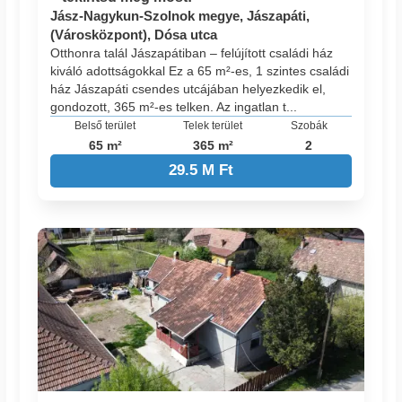
Jász-Nagykun-Szolnok megye, Jászapáti,
(Városközpont), Dósa utca
Otthonra talál Jászapátiban – felújított családi ház
kiváló adottságokkal Ez a 65 m²-es, 1 szintes családi
ház Jászapáti csendes utcájában helyezkedik el,
gondozott, 365 m²-es telken. Az ingatlan t...
Belső terület
Telek terület
Szobák
65 m²
365 m²
2
29.5 M Ft