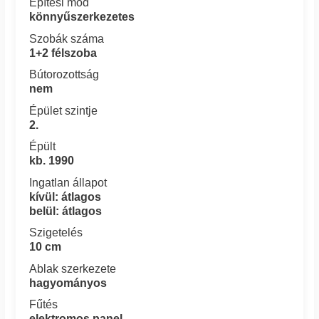
Építési mód
könnyűszerkezetes
Szobák száma
1+2 félszoba
Bútorozottság
nem
Épület szintje
2.
Épült
kb. 1990
Ingatlan állapot
kívül: átlagos
belül: átlagos
Szigetelés
10 cm
Ablak szerkezete
hagyományos
Fűtés
elektromos panel