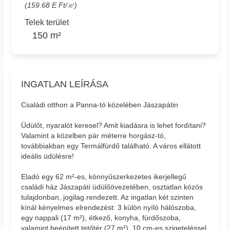
(159.68 E Ft/㎡)
Telek terület
150 m²
INGATLAN LEÍRÁSA
Családi otthon a Panna-tó közelében Jászapátin
Üdülőt, nyaralót keresel? Amit kiadásra is lehet fordítani?
Valamint a közelben pár méterre horgász-tó,
továbbiakban egy Termálfürdő található. A város ellátott
ideális üdülésre!
Eladó egy 62 m²-es, könnyűszerkezetes ikerjellegű
családi ház Jászapáti üdülőövezetében, osztatlan közös
tulajdonban, jogilag rendezett. Az ingatlan két szinten
kínál kényelmes elrendezést: 3 külön nyíló hálószoba,
egy nappali (17 m²), étkező, konyha, fürdőszoba,
valamint beépített tetőtér (27 m²). 10 cm-es szigeteléssel