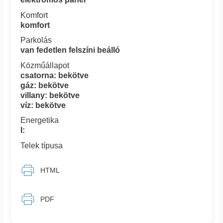
Komfort
komfort
Parkolás
van fedetlen felszíni beálló
Közműállapot
csatorna: bekötve
gáz: bekötve
villany: bekötve
víz: bekötve
Energetika
I:
Telek típusa
HTML
PDF