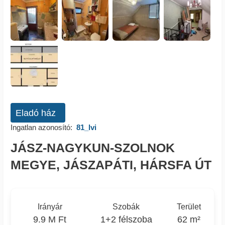
Eladó ház
Ingatlan azonosító:
81_lvi
JÁSZ-NAGYKUN-SZOLNOK
MEGYE, JÁSZAPÁTI, HÁRSFA ÚT
Irányár
Szobák
Terület
9.9 M Ft
1+2 félszoba
62 m²