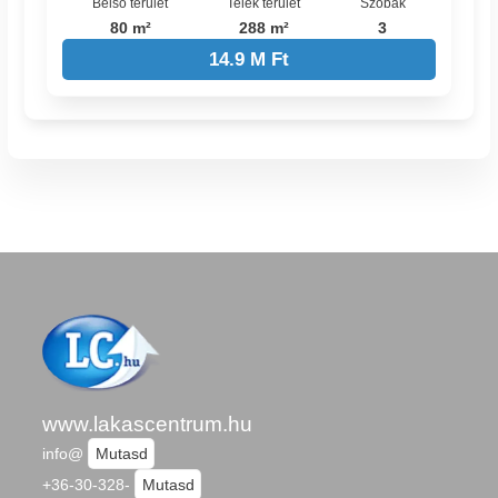
Belső terület
Telek terület
Szobák
80 m²
288 m²
3
14.9 M Ft
www.lakascentrum.hu
info@
Mutasd
+36-30-328-
Mutasd