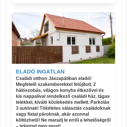
ELADÓ INGATLAN
Családi otthon Jászapátiban eladó!
Megfelelő szakemberekkel felújított, 2
hálószobás, világos konyha étkezővel és
kis nappalival rendelkező családi ház, tágas
telekkel, kiváló közlekedés mellett. Parkolás
3 autónak! Tökéletes választás családoknak
vagy fiatal pároknak, akár azonnal
költözhető! Ne maradj le erről a lehetőségről
– tekintsd meg most!