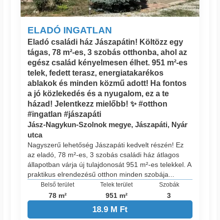
ELADÓ INGATLAN
Eladó családi ház Jászapátin! Költözz egy
tágas, 78 m²-es, 3 szobás otthonba, ahol az
egész család kényelmesen élhet. 951 m²-es
telek, fedett terasz, energiatakarékos
ablakok és minden közmű adott! Ha fontos
a jó közlekedés és a nyugalom, ez a te
házad! Jelentkezz mielőbb! ✨ #otthon
#ingatlan #jászapáti
Jász-Nagykun-Szolnok megye, Jászapáti, Nyár
utca
Nagyszerű lehetőség Jászapáti kedvelt részén! Ez
az eladó, 78 m²-es, 3 szobás családi ház átlagos
állapotban várja új tulajdonosát 951 m²-es telekkel. A
praktikus elrendezésű otthon minden szobája...
Belső terület
Telek terület
Szobák
78 m²
951 m²
3
18.9 M Ft