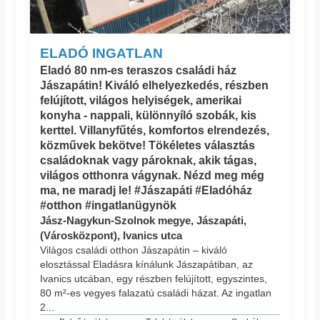
ELADÓ INGATLAN
Eladó 80 nm-es teraszos családi ház
Jászapátin! Kiváló elhelyezkedés, részben
felújított, világos helyiségek, amerikai
konyha - nappali, különnyíló szobák, kis
kerttel. Villanyfűtés, komfortos elrendezés,
közművek bekötve! Tökéletes választás
családoknak vagy pároknak, akik tágas,
világos otthonra vágynak. Nézd meg még
ma, ne maradj le! #Jászapáti #Eladóház
#otthon #ingatlanügynök
Jász-Nagykun-Szolnok megye, Jászapáti,
(Városközpont), Ivanics utca
Világos családi otthon Jászapátin – kiváló
elosztással Eladásra kínálunk Jászapátiban, az
Ivanics utcában, egy részben felújított, egyszintes,
80 m²-es vegyes falazatú családi házat. Az ingatlan
2...