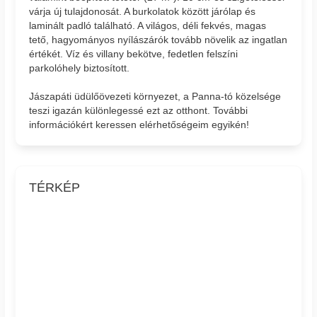
várja új tulajdonosát. A burkolatok között járólap és
laminált padló található. A világos, déli fekvés, magas
tető, hagyományos nyílászárók tovább növelik az ingatlan
értékét. Víz és villany bekötve, fedetlen felszíni
parkolóhely biztosított.
Jászapáti üdülőövezeti környezet, a Panna-tó közelsége
teszi igazán különlegessé ezt az otthont. További
információkért keressen elérhetőségeim egyikén!
TÉRKÉP