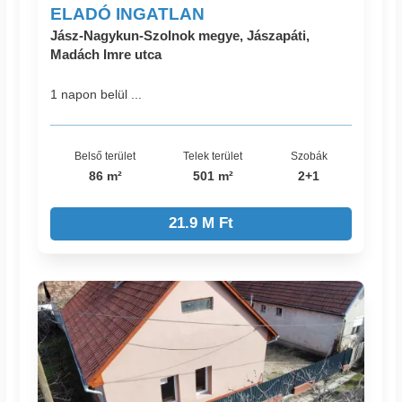
ELADÓ INGATLAN
Jász-Nagykun-Szolnok megye, Jászapáti,
Madách Imre utca
1 napon belül ...
Belső terület
Telek terület
Szobák
86 m²
501 m²
2+1
21.9 M Ft