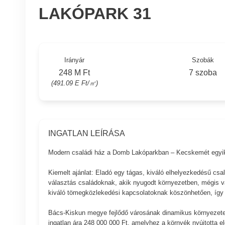
LAKÓPARK 31
Irányár
Szobák
248 M Ft
7 szoba
(491.09 E Ft/㎡)
INGATLAN LEÍRÁSA
Modern családi ház a Domb Lakóparkban – Kecskemét egyik
Kiemelt ajánlat: Eladó egy tágas, kiváló elhelyezkedésű csa
választás családoknak, akik nyugodt környezetben, mégis v
kiváló tömegközlekedési kapcsolatoknak köszönhetően, így a
Bács-Kiskun megye fejlődő városának dinamikus környezete b
ingatlan ára 248 000 000 Ft, amelyhez a környék nyújtotta el