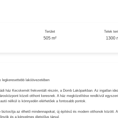
Terület
Telek ter
505 m²
1300 
 legkeresettebb lakóövezetében
ládi ház Kecskemét frekventált részén, a Domb Lakóparkban. Az ingatlan ideá
árosközpont közeli otthont keresnek. A ház megközelítése rendkívül egyszer
utó nélkül is könnyedén elérhetőek a fontosabb pontok.
iztosítja az élhető mindennapokat, új építésű és modern otthonok között. 
őnyök és a kényelmes életstílus társul.