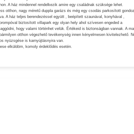
hon. A ház mindennel rendelkezik amire egy családnak szüksége lehet.
ness otthon, nagy méretű duppla garázs és még egy csodás parkosított gondoz
tva. A ház teljes berendezéssel együtt , beépített szaunával, konyhával ,
orompóval biztosított villapark egy olyan hely ahol szívesen engeded a
aggódni, hogy valami történhet velük. Értékeid is biztonságban vannak. A ma
ve bármilyen otthon végezhető tevékenység innen kényelmesen kivitelezhető. 
os nyüzsgése is karnyújtásnyira van.
vese elküldöm, komoly érdeklődés esetén.