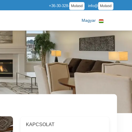
+36-30-328-
info@
Mutasd
Mutasd
Magyar
KAPCSOLAT