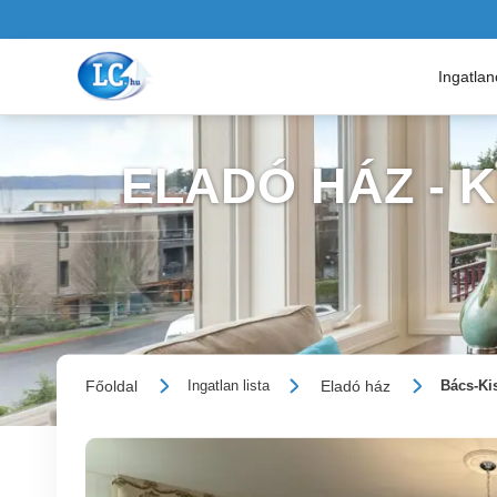
Ingatla
ELADÓ HÁZ - 
Főoldal
Eladó ház
Ingatlan lista
Bács-Ki