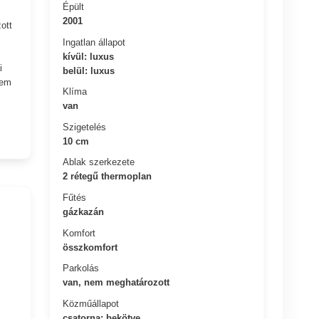
Épült
2001
ott
Ingatlan állapot
kívül: luxus
i
belül: luxus
Nem
Klíma
van
Szigetelés
10 cm
Ablak szerkezete
2 rétegű thermoplan
Fűtés
gázkazán
Komfort
összkomfort
Parkolás
van, nem meghatározott
Közműállapot
csatorna: bekötve