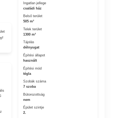
Ingatlan jellege
családi ház
Belső terület
505 m²
Telek terület
ület
1300 m²
m²
Tájolás
délnyugat
Építési állapot
használt
Építési mód
tégla
Szobák száma
7 szoba
lis
Bútorozottság
ű
nem
Épület szintje
Az
2.