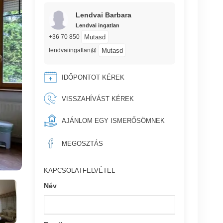
Lendvai Barbara
Lendvai ingatlan
Mutasd
+36 70 850
Mutasd
lendvaiingatlan@
IDŐPONTOT KÉREK
VISSZAHÍVÁST KÉREK
AJÁNLOM EGY ISMERŐSÖMNEK
MEGOSZTÁS
KAPCSOLATFELVÉTEL
Név