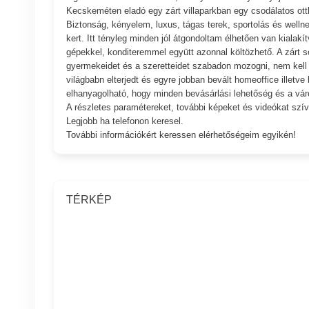
Kecskeméten eladó egy zárt villaparkban egy csodálatos ott
Biztonság, kényelem, luxus, tágas terek, sportolás és well
kert. Itt tényleg minden jól átgondoltam élhetően van kialakí
gépekkel, konditeremmel együtt azonnal költözhető. A zárt s
gyermekeidet és a szeretteidet szabadon mozogni, nem kell 
világbabn elterjedt és egyre jobban bevált homeoffice illet
elhanyagolható, hogy minden bevásárlási lehetőség és a vár
A részletes paramétereket, további képeket és videókat szí
Legjobb ha telefonon keresel.
További információkért keressen elérhetőségeim egyikén!
TÉRKÉP