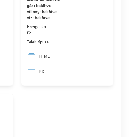
gáz: bekötve
villany: bekötve
víz: bekötve
Energetika
C:
Telek típusa
HTML
PDF