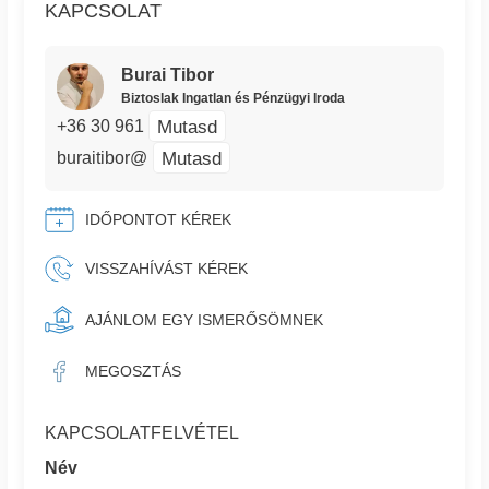
KAPCSOLAT
Burai Tibor
Biztoslak Ingatlan és Pénzügyi Iroda
Mutasd
+36 30 961
Mutasd
buraitibor@
IDŐPONTOT KÉREK
VISSZAHÍVÁST KÉREK
AJÁNLOM EGY ISMERŐSÖMNEK
MEGOSZTÁS
KAPCSOLATFELVÉTEL
Név