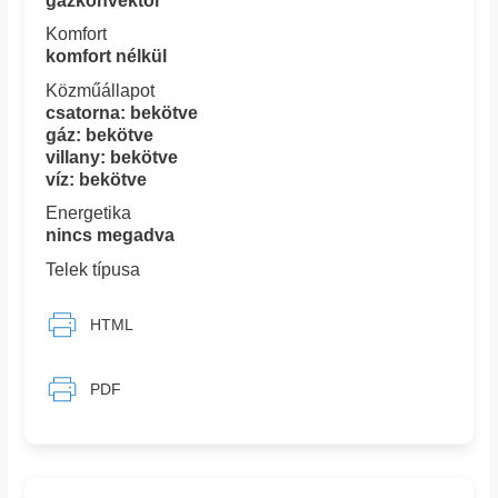
gázkonvektor
Komfort
komfort nélkül
Közműállapot
csatorna: bekötve
gáz: bekötve
villany: bekötve
víz: bekötve
Energetika
nincs megadva
Telek típusa
HTML
PDF