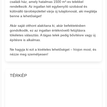
családi ház, amely hatalmas 1500 m²-es telekkel
rendelkezik. Az ingatlan két egybenyíló szobával és
különálló tárolóépülettel várja új tulajdonosát, aki meglátja
benne a lehetőséget!
Akár saját otthont alakítana ki, akár befektetésben
gondolkodik, ez az ingatlan értéknövelő felújításra
tökéletes választás. A tágas telek pedig bővítésre vagy új
építésre is alkalmas.
Ne hagyja ki ezt a kivételes lehetőséget – hívjon most, és
nézze meg személyesen!
TÉRKÉP