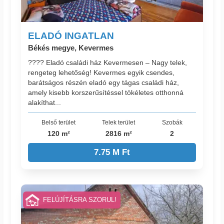
ELADÓ INGATLAN
Békés megye, Kevermes
???? Eladó családi ház Kevermesen – Nagy telek,
rengeteg lehetőség! Kevermes egyik csendes,
barátságos részén eladó egy tágas családi ház,
amely kisebb korszerűsítéssel tökéletes otthonná
alakíthat...
Belső terület
Telek terület
Szobák
120 m²
2816 m²
2
7.75 M Ft
FELÚJÍTÁSRA SZORUL!