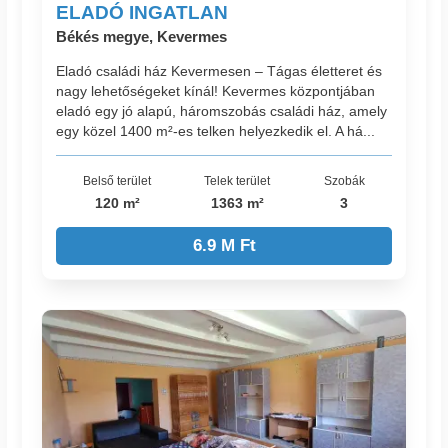
ELADÓ INGATLAN
Békés megye, Kevermes
Eladó családi ház Kevermesen – Tágas életteret és
nagy lehetőségeket kínál! Kevermes központjában
eladó egy jó alapú, háromszobás családi ház, amely
egy közel 1400 m²-es telken helyezkedik el. A há...
Belső terület
Telek terület
Szobák
120 m²
1363 m²
3
6.9 M Ft