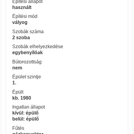
Építési állapot
használt
Építési mód
vályog
Szobák száma
2 szoba
Szobák elhelyezkedése
egybenyílóak
Bútorozottság
nem
Épület szintje
1.
Épült
kb. 1980
Ingatlan állapot
kívül: épülő
belül: épülő
Fűtés