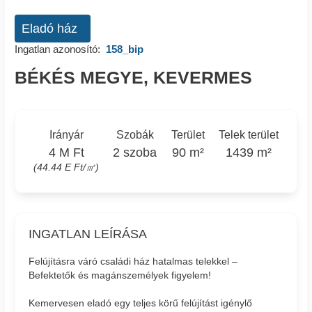
Eladó ház
Ingatlan azonosító:
158_bip
BÉKÉS MEGYE, KEVERMES
Irányár
Szobák
Terület
Telek terület
4 M Ft
2 szoba
90 m²
1439 m²
(44.44 E Ft/㎡)
INGATLAN LEÍRÁSA
Felújításra váró családi ház hatalmas telekkel –
Befektetők és magánszemélyek figyelem!
Kemervesen eladó egy teljes körű felújítást igénylő