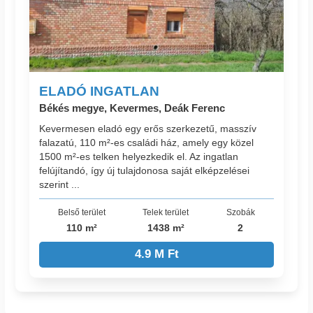
ELADÓ INGATLAN
Békés megye, Kevermes, Deák Ferenc
Kevermesen eladó egy erős szerkezetű, masszív
falazatú, 110 m²-es családi ház, amely egy közel
1500 m²-es telken helyezkedik el. Az ingatlan
felújítandó, így új tulajdonosa saját elképzelései
szerint ...
Belső terület
Telek terület
Szobák
110 m²
1438 m²
2
4.9 M Ft