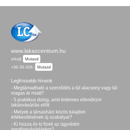
www.lakascentrum.hu
info@
Mutasd
+36-30-328-
Mutasd
Legfrissebb híreink
- Megtámadható a szerződés a túl alacsony vagy túl
magas ár miatt?
- 5 praktikus dolog, amit érdemes ellenőrizni
lakásvásárlás előtt
- Melyek a társasházi közös tulajdon
értékesítésének új szabályai?
- Ki hozza és ki fizeti az ügyvédet
ingatlanvásárláskor?