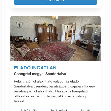
ELADÓ INGATLAN
Csongrád megye, Sándorfalva
Felújítható, jól alakítható vályogház eladó
Sándorfalva csendes, barátságos utcájában Ha egy
barátságos, jól alakítható, klasszikus hangulatú
otthont keres Sándorfalván, akkor ez a vályog
falazat...
Belső terület
Telek terület
Szobák