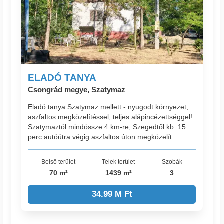
ELADÓ TANYA
Csongrád megye, Szatymaz
Eladó tanya Szatymaz mellett - nyugodt környezet,
aszfaltos megközelítéssel, teljes alápincézettséggel!
Szatymaztól mindössze 4 km-re, Szegedtől kb. 15
perc autóútra végig aszfaltos úton megközelít...
Belső terület
Telek terület
Szobák
70 m²
1439 m²
3
34.99 M Ft