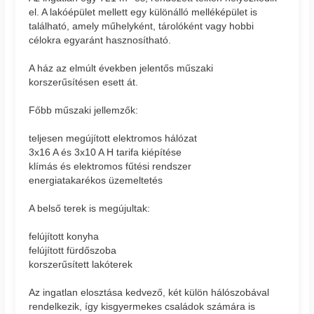
el. A lakóépület mellett egy különálló melléképület is
található, amely műhelyként, tárolóként vagy hobbi
célokra egyaránt hasznosítható.
A ház az elmúlt években jelentős műszaki
korszerűsítésen esett át.
Főbb műszaki jellemzők:
teljesen megújított elektromos hálózat
3x16 A és 3x10 A H tarifa kiépítése
klímás és elektromos fűtési rendszer
energiatakarékos üzemeltetés
A belső terek is megújultak:
felújított konyha
felújított fürdőszoba
korszerűsített lakóterek
Az ingatlan elosztása kedvező, két külön hálószobával
rendelkezik, így kisgyermekes családok számára is