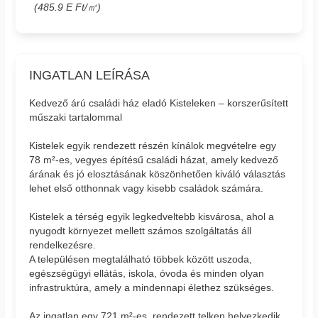
(485.9 E Ft/㎡)
INGATLAN LEÍRÁSA
Kedvező árú családi ház eladó Kisteleken – korszerűsített
műszaki tartalommal
Kistelek egyik rendezett részén kínálok megvételre egy
78 m²-es, vegyes építésű családi házat, amely kedvező
árának és jó elosztásának köszönhetően kiváló választás
lehet első otthonnak vagy kisebb családok számára.
Kistelek a térség egyik legkedveltebb kisvárosa, ahol a
nyugodt környezet mellett számos szolgáltatás áll
rendelkezésre.
A településen megtalálható többek között uszoda,
egészségügyi ellátás, iskola, óvoda és minden olyan
infrastruktúra, amely a mindennapi élethez szükséges.
Az ingatlan egy 721 m²-es, rendezett telken helyezkedik