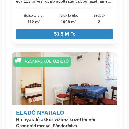
egy 112 m²-es, kiváló adottságú vályogházat, ame...
Belső terület
Telek terület
Szobák
112 m²
1008 m²
2
53.5 M Ft
AZONNAL KÖLTÖZHETŐ
ELADÓ NYARALÓ
Ha nyaraló akkor vízhez közel legyen...
Csongrád megye, Sándorfalva