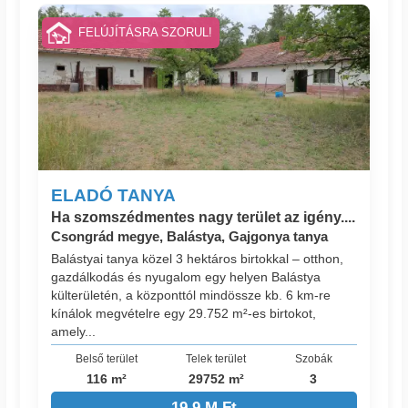
FELÚJÍTÁSRA SZORUL!
ELADÓ TANYA
Ha szomszédmentes nagy terület az igény....
Csongrád megye, Balástya, Gajgonya tanya
Balástyai tanya közel 3 hektáros birtokkal – otthon,
gazdálkodás és nyugalom egy helyen Balástya
külterületén, a központtól mindössze kb. 6 km-re
kínálok megvételre egy 29.752 m²-es birtokot,
amely...
Belső terület
Telek terület
Szobák
116 m²
29752 m²
3
19.9 M Ft