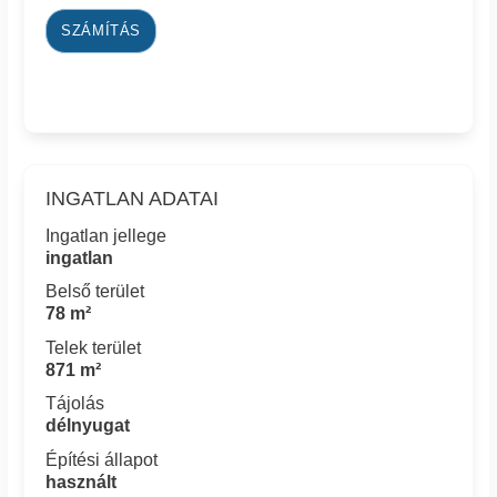
SZÁMÍTÁS
INGATLAN ADATAI
Ingatlan jellege
ingatlan
Belső terület
78 m²
Telek terület
871 m²
Tájolás
délnyugat
Építési állapot
használt