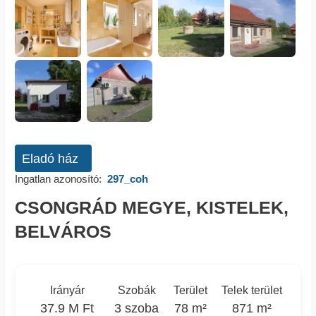
Eladó ház
Ingatlan azonosító:
297_coh
CSONGRÁD MEGYE, KISTELEK,
BELVÁROS
Irányár
Szobák
Terület
Telek terület
37.9 M Ft
3 szoba
78 m²
871 m²