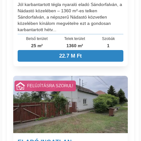
Jól karbantartott tégla nyaraló eladó Sándorfalván, a
Nádastó közelében – 1360 m²-es telken
Sándorfalván, a népszerű Nádastó közvetlen
közelében kínálom megvételre ezt a gondosan
karbantartott hétv...
Belső terület
Telek terület
Szobák
25 m²
1360 m²
1
22.7 M Ft
FELÚJÍTÁSRA SZORUL!