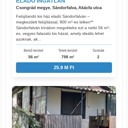
ELADÓ INGATLAN
Csongrád megye, Sándorfalva, Akácfa utca
Felújítandó kis ház eladó Sándorfalván –
megkezdett felújítással, 800 m²-es telken**
Sándorfalván kínálom megvételre ezt a nettó 56 m²-
es, vegyes falazatú kis házat, amely ideális lehet
azoknak, ak...
Belső terület
Telek terület
Szobák
56 m²
798 m²
2
25.9 M Ft