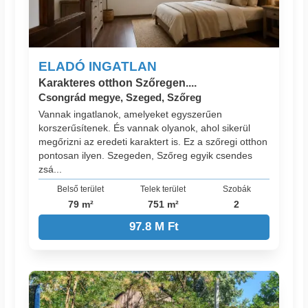
ELADÓ INGATLAN
Karakteres otthon Szőregen....
Csongrád megye, Szeged, Szőreg
Vannak ingatlanok, amelyeket egyszerűen
korszerűsítenek. És vannak olyanok, ahol sikerül
megőrizni az eredeti karaktert is. Ez a szőregi otthon
pontosan ilyen. Szegeden, Szőreg egyik csendes
zsá...
Belső terület
Telek terület
Szobák
79 m²
751 m²
2
97.8 M Ft