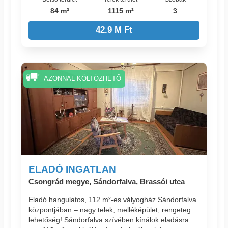
84 m²
1115 m²
3
42.9 M Ft
AZONNAL KÖLTÖZHETŐ
ELADÓ INGATLAN
Csongrád megye, Sándorfalva, Brassói utca
Eladó hangulatos, 112 m²-es vályogház Sándorfalva
központjában – nagy telek, melléképület, rengeteg
lehetőség! Sándorfalva szívében kínálok eladásra