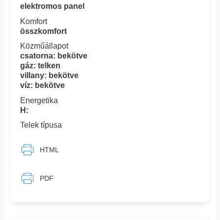
elektromos panel
Komfort
összkomfort
Közműállapot
csatorna: bekötve
gáz: telken
villany: bekötve
víz: bekötve
Energetika
H:
Telek típusa
HTML
PDF