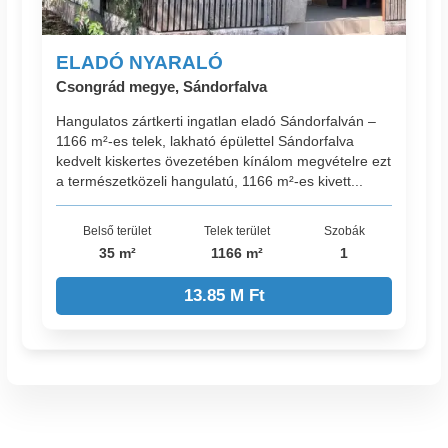
ELADÓ NYARALÓ
Csongrád megye, Sándorfalva
Hangulatos zártkerti ingatlan eladó Sándorfalván –
1166 m²-es telek, lakható épülettel Sándorfalva
kedvelt kiskertes övezetében kínálom megvételre ezt
a természetközeli hangulatú, 1166 m²-es kivett...
Belső terület
Telek terület
Szobák
35 m²
1166 m²
1
13.85 M Ft