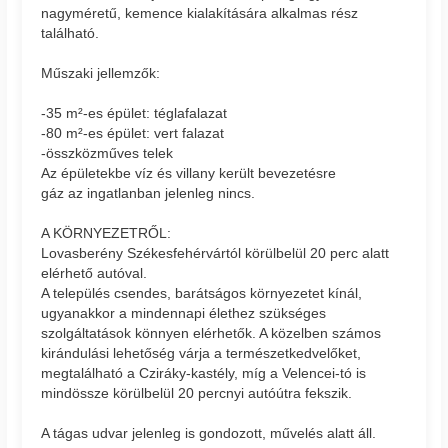
nagyméretű, kemence kialakítására alkalmas rész
található.
Műszaki jellemzők:
-35 m²-es épület: téglafalazat
-80 m²-es épület: vert falazat
-összközműves telek
Az épületekbe víz és villany került bevezetésre
gáz az ingatlanban jelenleg nincs.
A KÖRNYEZETRŐL:
Lovasberény Székesfehérvártól körülbelül 20 perc alatt
elérhető autóval.
A település csendes, barátságos környezetet kínál,
ugyanakkor a mindennapi élethez szükséges
szolgáltatások könnyen elérhetők. A közelben számos
kirándulási lehetőség várja a természetkedvelőket,
megtalálható a Cziráky-kastély, míg a Velencei-tó is
mindössze körülbelül 20 percnyi autóútra fekszik.
A tágas udvar jelenleg is gondozott, művelés alatt áll.