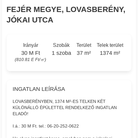
FEJÉR MEGYE, LOVASBERÉNY,
JÓKAI UTCA
Irányár
Szobák
Terület
Telek terület
30 M Ft
1 szoba
37 m²
1374 m²
(810.81 E Ft/㎡)
INGATLAN LEÍRÁSA
LOVASBERÉNYBEN, 1374 M²-ES TELKEN KÉT
KÜLÖNÁLLÓ ÉPÜLETTEL RENDELKEZŐ INGATLAN
ELADÓ!
I.á.: 30 M Ft. tel.: 06-20-252-0622