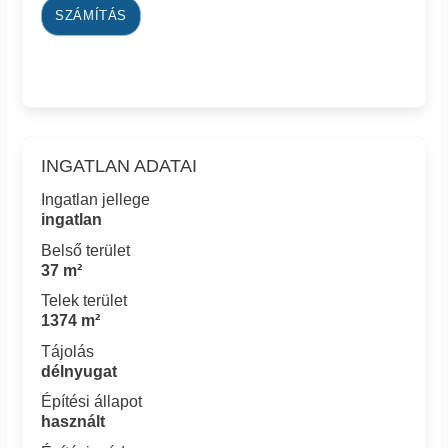
SZÁMÍTÁS
INGATLAN ADATAI
Ingatlan jellege
ingatlan
Belső terület
37 m²
Telek terület
1374 m²
Tájolás
délnyugat
Építési állapot
használt