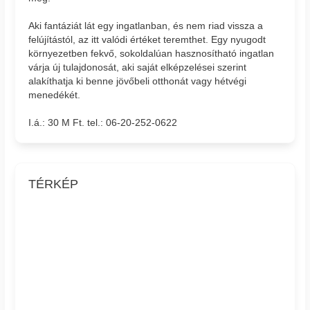
Aki fantáziát lát egy ingatlanban, és nem riad vissza a
felújítástól, az itt valódi értéket teremthet. Egy nyugodt
környezetben fekvő, sokoldalúan hasznosítható ingatlan
várja új tulajdonosát, aki saját elképzelései szerint
alakíthatja ki benne jövőbeli otthonát vagy hétvégi
menedékét.
I.á.: 30 M Ft. tel.: 06-20-252-0622
TÉRKÉP