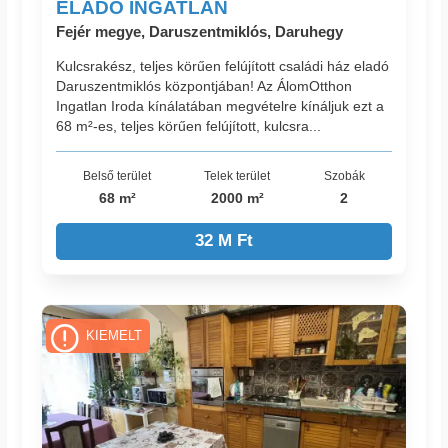
ELADÓ INGATLAN
Fejér megye, Daruszentmiklós, Daruhegy
Kulcsrakész, teljes körűen felújított családi ház eladó
Daruszentmiklós központjában! Az ÁlomOtthon
Ingatlan Iroda kínálatában megvételre kínáljuk ezt a
68 m²-es, teljes körűen felújított, kulcsra...
Belső terület
Telek terület
Szobák
68 m²
2000 m²
2
32 M Ft
KIEMELT