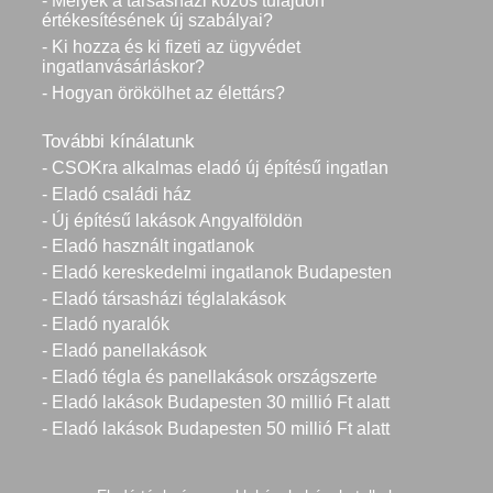
- Melyek a társasházi közös tulajdon
értékesítésének új szabályai?
- Ki hozza és ki fizeti az ügyvédet
ingatlanvásárláskor?
- Hogyan örökölhet az élettárs?
További kínálatunk
- CSOKra alkalmas eladó új építésű ingatlan
- Eladó családi ház
- Új építésű lakások Angyalföldön
- Eladó használt ingatlanok
- Eladó kereskedelmi ingatlanok Budapesten
- Eladó társasházi téglalakások
- Eladó nyaralók
- Eladó panellakások
- Eladó tégla és panellakások országszerte
- Eladó lakások Budapesten 30 millió Ft alatt
- Eladó lakások Budapesten 50 millió Ft alatt