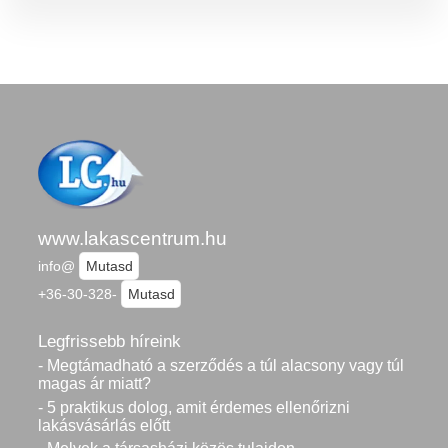
www.lakascentrum.hu
info@
Mutasd
+36-30-328-
Mutasd
Legfrissebb híreink
- Megtámadható a szerződés a túl alacsony vagy túl
magas ár miatt?
- 5 praktikus dolog, amit érdemes ellenőrizni
lakásvásárlás előtt