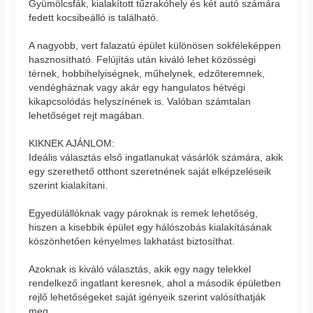
Gyümölcsfák, kialakított tűzrakóhely és két autó számára
fedett kocsibeálló is található.
A nagyobb, vert falazatú épület különösen sokféleképpen
hasznosítható. Felújítás után kiváló lehet közösségi
térnek, hobbihelyiségnek, műhelynek, edzőteremnek,
vendégháznak vagy akár egy hangulatos hétvégi
kikapcsolódás helyszínének is. Valóban számtalan
lehetőséget rejt magában.
KIKNEK AJÁNLOM:
Ideális választás első ingatlanukat vásárlók számára, akik
egy szerethető otthont szeretnének saját elképzeléseik
szerint kialakítani.
Egyedülállóknak vagy pároknak is remek lehetőség,
hiszen a kisebbik épület egy hálószobás kialakításának
köszönhetően kényelmes lakhatást biztosíthat.
Azoknak is kiváló választás, akik egy nagy telekkel
rendelkező ingatlant keresnek, ahol a második épületben
rejlő lehetőségeket saját igényeik szerint valósíthatják
meg.