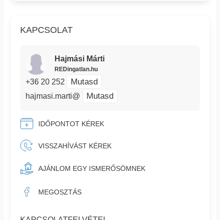
KAPCSOLAT
Hajmási Márti
REDingatlan.hu
Mutasd
+36 20 252
Mutasd
hajmasi.marti@
IDŐPONTOT KÉREK
VISSZAHÍVÁST KÉREK
AJÁNLOM EGY ISMERŐSÖMNEK
MEGOSZTÁS
KAPCSOLATFELVÉTEL