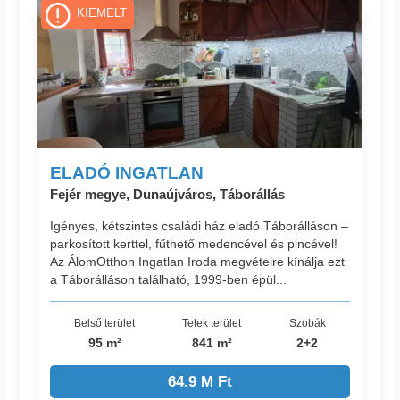
KIEMELT
ELADÓ INGATLAN
Fejér megye, Dunaújváros, Táborállás
Igényes, kétszintes családi ház eladó Táborálláson –
parkosított kerttel, fűthető medencével és pincével!
Az ÁlomOtthon Ingatlan Iroda megvételre kínálja ezt
a Táborálláson található, 1999-ben épül...
Belső terület
Telek terület
Szobák
95 m²
841 m²
2+2
64.9 M Ft