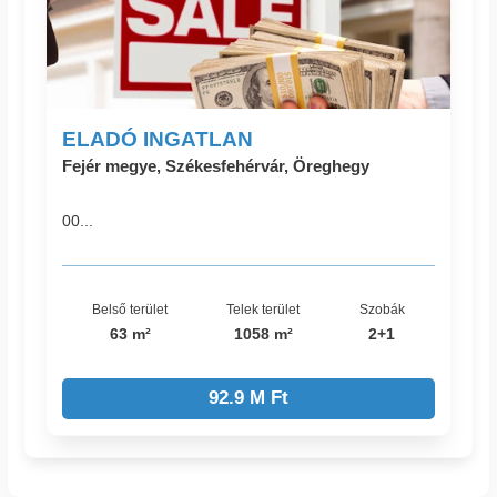
ELADÓ INGATLAN
Fejér megye, Székesfehérvár, Öreghegy
00...
Belső terület
Telek terület
Szobák
63 m²
1058 m²
2+1
92.9 M Ft