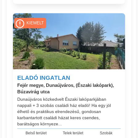
KIEMELT
ELADÓ INGATLAN
Fejér megye, Dunaújváros, (Északi lakópark),
Búzavirág utca
Dunaújváros közkedvelt Északi lakóparkjában
nappali + 3 szobás családi ház eladó! Ha egy jól
élhető és praktikus elrendezésű, gondosan
karbantartott családi házat keres csendes,
barátságos környeze...
Belső terület
Telek terület
Szobák