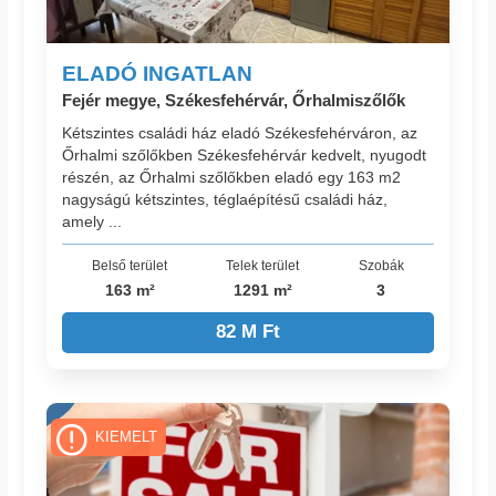
ELADÓ INGATLAN
Fejér megye, Székesfehérvár, Őrhalmiszőlők
Kétszintes családi ház eladó Székesfehérváron, az
Őrhalmi szőlőkben Székesfehérvár kedvelt, nyugodt
részén, az Őrhalmi szőlőkben eladó egy 163 m2
nagyságú kétszintes, téglaépítésű családi ház,
amely ...
Belső terület
Telek terület
Szobák
163 m²
1291 m²
3
82 M Ft
KIEMELT