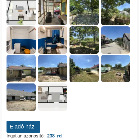
Eladó ház
Ingatlan azonosító:
238_rd