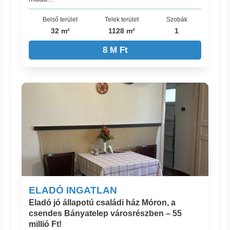
Belső terület
Telek terület
Szobák
32 m²
1128 m²
1
8 M Ft
ELADÓ INGATLAN
Eladó jó állapotú családi ház Móron, a
csendes Bányatelep városrészben – 55
millió Ft!