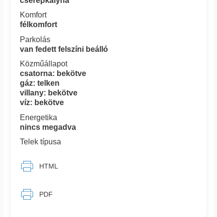
cserépkályha
Komfort
félkomfort
Parkolás
van fedett felszíni beálló
Közműállapot
csatorna: bekötve
gáz: telken
villany: bekötve
víz: bekötve
Energetika
nincs megadva
Telek típusa
HTML
PDF