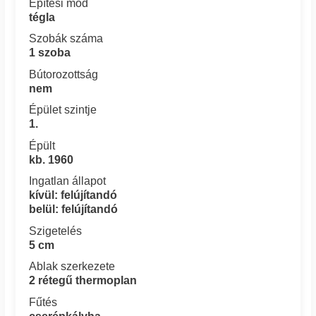
Építési mód
tégla
Szobák száma
1 szoba
Bútorozottság
nem
Épület szintje
1.
Épült
kb. 1960
Ingatlan állapot
kívül: felújítandó
belül: felújítandó
Szigetelés
5 cm
Ablak szerkezete
2 rétegű thermoplan
Fűtés