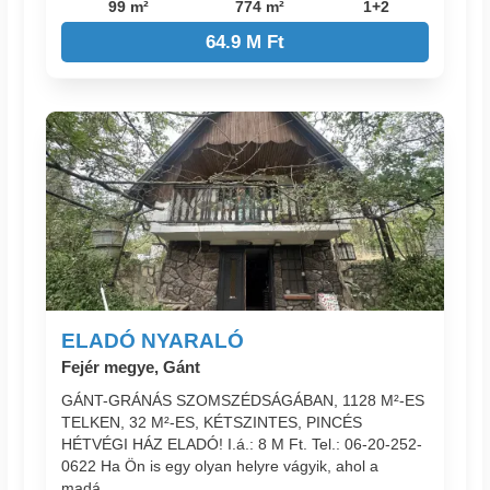
99 m²
774 m²
1+2
64.9 M Ft
ELADÓ NYARALÓ
Fejér megye, Gánt
GÁNT-GRÁNÁS SZOMSZÉDSÁGÁBAN, 1128 M²-ES
TELKEN, 32 M²-ES, KÉTSZINTES, PINCÉS
HÉTVÉGI HÁZ ELADÓ! I.á.: 8 M Ft. Tel.: 06-20-252-
0622 Ha Ön is egy olyan helyre vágyik, ahol a
madá...