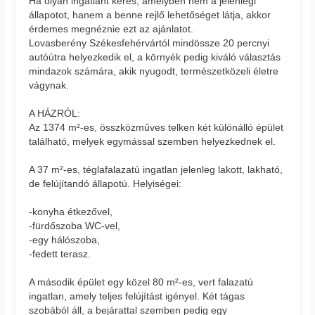
Ha olyan ingatlant keres, amelyben nem a jelenlegi
állapotot, hanem a benne rejlő lehetőséget látja, akkor
érdemes megnéznie ezt az ajánlatot.
Lovasberény Székesfehérvártól mindössze 20 percnyi
autóútra helyezkedik el, a környék pedig kiváló választás
mindazok számára, akik nyugodt, természetközeli életre
vágynak.
A HÁZRÓL:
Az 1374 m²-es, összközműves telken két különálló épület
található, melyek egymással szemben helyezkednek el.
A 37 m²-es, téglafalazatú ingatlan jelenleg lakott, lakható,
de felújítandó állapotú. Helyiségei:
-konyha étkezővel,
-fürdőszoba WC-vel,
-egy hálószoba,
-fedett terasz.
A második épület egy közel 80 m²-es, vert falazatú
ingatlan, amely teljes felújítást igényel. Két tágas
szobából áll, a bejárattal szemben pedig egy