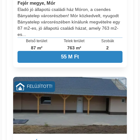
Fejér megye, Mór
Eladó jó állapotú családi ház Móron, a csendes
Bányatelep városrészben! Mór közkedvelt, nyugodt
Bányatelep városrészében kínálunk megvételre egy
87 m2-es, jó állapotú családi házat, amely 763 m2-
es...
Belső terület
Telek terület
Szobák
87 m²
763 m²
2
55 M Ft
FELÚJÍTOTT!