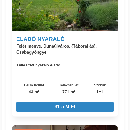
ELADÓ NYARALÓ
Fejér megye, Dunaújváros, (Táborállás),
Csabagyöngye
Téliesített nyaraló eladó...
Belső terület
Telek terület
Szobák
43 m²
771 m²
1+1
31.5 M Ft