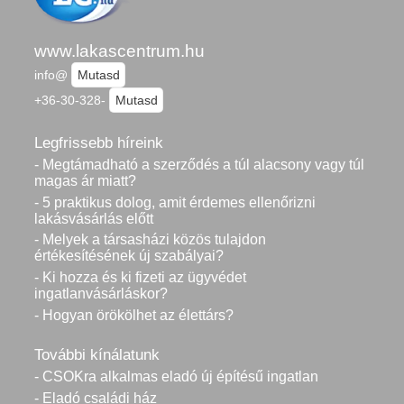
www.lakascentrum.hu
info@
Mutasd
+36-30-328-
Mutasd
Legfrissebb híreink
- Megtámadható a szerződés a túl alacsony vagy túl
magas ár miatt?
- 5 praktikus dolog, amit érdemes ellenőrizni
lakásvásárlás előtt
- Melyek a társasházi közös tulajdon
értékesítésének új szabályai?
- Ki hozza és ki fizeti az ügyvédet
ingatlanvásárláskor?
- Hogyan örökölhet az élettárs?
További kínálatunk
- CSOKra alkalmas eladó új építésű ingatlan
- Eladó családi ház