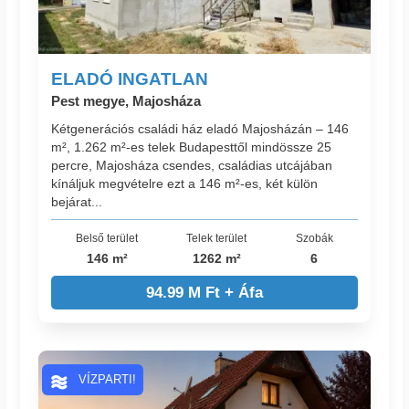
ELADÓ INGATLAN
Pest megye, Majosháza
Kétgenerációs családi ház eladó Majosházán – 146
m², 1.262 m²-es telek Budapesttől mindössze 25
percre, Majosháza csendes, családias utcájában
kínáljuk megvételre ezt a 146 m²-es, két külön
bejárat...
Belső terület
Telek terület
Szobák
146 m²
1262 m²
6
94.99 M Ft + Áfa
VÍZPARTI!