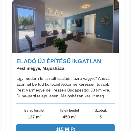
ELADÓ ÚJ ÉPÍTÉSŰ INGATLAN
Pest megye, Majosháza
Egy modern le tisztult családi házra vágyik? Ahová
azonnal be tud költözni! Akkor ne keressen tovább!
Pest Vármegye déli részén Budapesttől 30 km –re,
Duna-parti településen, Majosházán került meg...
Belső terület
Telek terület
Szobák
137 m²
450 m²
5
115 M Ft