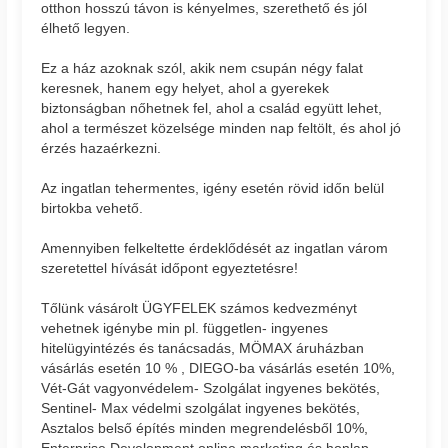
otthon hosszú távon is kényelmes, szerethető és jól
élhető legyen.
Ez a ház azoknak szól, akik nem csupán négy falat
keresnek, hanem egy helyet, ahol a gyerekek
biztonságban nőhetnek fel, ahol a család együtt lehet,
ahol a természet közelsége minden nap feltölt, és ahol jó
érzés hazaérkezni.
Az ingatlan tehermentes, igény esetén rövid időn belül
birtokba vehető.
Amennyiben felkeltette érdeklődését az ingatlan várom
szeretettel hívását időpont egyeztetésre!
Tőlünk vásárolt ÜGYFELEK számos kedvezményt
vehetnek igénybe min pl. független- ingyenes
hitelügyintézés és tanácsadás, MÖMAX áruházban
vásárlás esetén 10 % , DIEGO-ba vásárlás esetén 10%,
Vét-Gát vagyonvédelem- Szolgálat ingyenes bekötés,
Sentinel- Max védelmi szolgálat ingyenes bekötés,
Asztalos belső építés minden megrendelésből 10%,
Enterprise Development online marketing és honlap