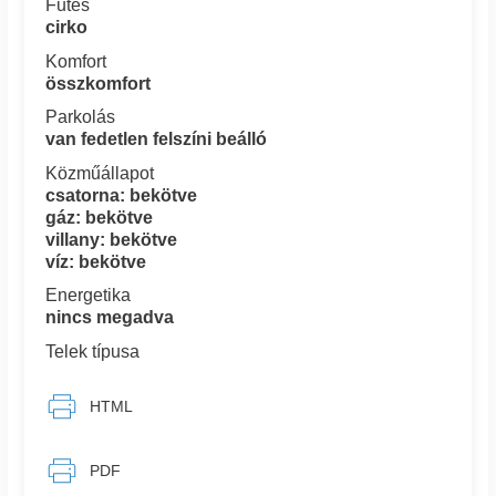
Fűtés
cirko
Komfort
összkomfort
Parkolás
van fedetlen felszíni beálló
Közműállapot
csatorna: bekötve
gáz: bekötve
villany: bekötve
víz: bekötve
Energetika
nincs megadva
Telek típusa
HTML
PDF