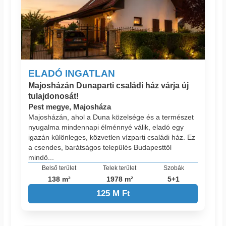
ELADÓ INGATLAN
Majosházán Dunaparti családi ház várja új
tulajdonosát!
Pest megye, Majosháza
Majosházán, ahol a Duna közelsége és a természet
nyugalma mindennapi élménnyé válik, eladó egy
igazán különleges, közvetlen vízparti családi ház. Ez
a csendes, barátságos település Budapesttől
mindö...
Belső terület
Telek terület
Szobák
138 m²
1978 m²
5+1
125 M Ft