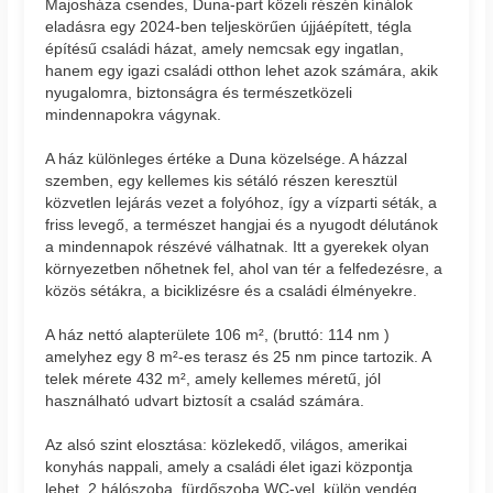
Majosháza csendes, Duna-part közeli részén kínálok
eladásra egy 2024-ben teljeskörűen újjáépített, tégla
építésű családi házat, amely nemcsak egy ingatlan,
hanem egy igazi családi otthon lehet azok számára, akik
nyugalomra, biztonságra és természetközeli
mindennapokra vágynak.
A ház különleges értéke a Duna közelsége. A házzal
szemben, egy kellemes kis sétáló részen keresztül
közvetlen lejárás vezet a folyóhoz, így a vízparti séták, a
friss levegő, a természet hangjai és a nyugodt délutánok
a mindennapok részévé válhatnak. Itt a gyerekek olyan
környezetben nőhetnek fel, ahol van tér a felfedezésre, a
közös sétákra, a biciklizésre és a családi élményekre.
A ház nettó alapterülete 106 m², (bruttó: 114 nm )
amelyhez egy 8 m²-es terasz és 25 nm pince tartozik. A
telek mérete 432 m², amely kellemes méretű, jól
használható udvart biztosít a család számára.
Az alsó szint elosztása: közlekedő, világos, amerikai
konyhás nappali, amely a családi élet igazi központja
lehet. 2 hálószoba, fürdőszoba WC-vel, külön vendég