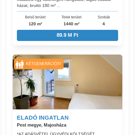
házat, bruttó 180 m² ...
Belső terület
Telek terület
Szobák
120 m²
1440 m²
4
89.9 M Ft
KÉTGENERÁCIÓS!
ELADÓ INGATLAN
Pest megye, Majosháza
*AZ ADÁSVÉTEL ÜGYVÉDI KÖLTSÉGÉT