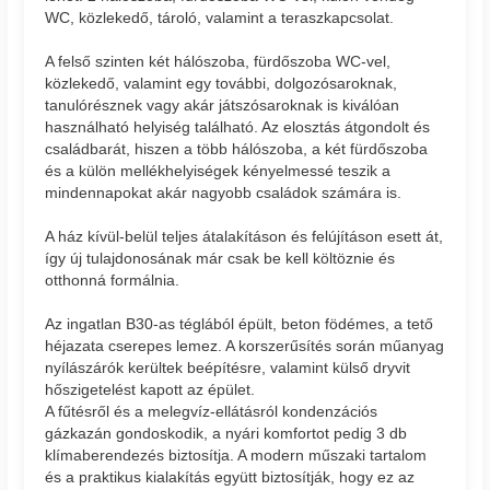
WC, közlekedő, tároló, valamint a teraszkapcsolat.
A felső szinten két hálószoba, fürdőszoba WC-vel,
közlekedő, valamint egy további, dolgozósaroknak,
tanulórésznek vagy akár játszósaroknak is kiválóan
használható helyiség található. Az elosztás átgondolt és
családbarát, hiszen a több hálószoba, a két fürdőszoba
és a külön mellékhelyiségek kényelmessé teszik a
mindennapokat akár nagyobb családok számára is.
A ház kívül-belül teljes átalakításon és felújításon esett át,
így új tulajdonosának már csak be kell költöznie és
otthonná formálnia.
Az ingatlan B30-as téglából épült, beton födémes, a tető
héjazata cserepes lemez. A korszerűsítés során műanyag
nyílászárók kerültek beépítésre, valamint külső dryvit
hőszigetelést kapott az épület.
A fűtésről és a melegvíz-ellátásról kondenzációs
gázkazán gondoskodik, a nyári komfortot pedig 3 db
klímaberendezés biztosítja. A modern műszaki tartalom
és a praktikus kialakítás együtt biztosítják, hogy ez az