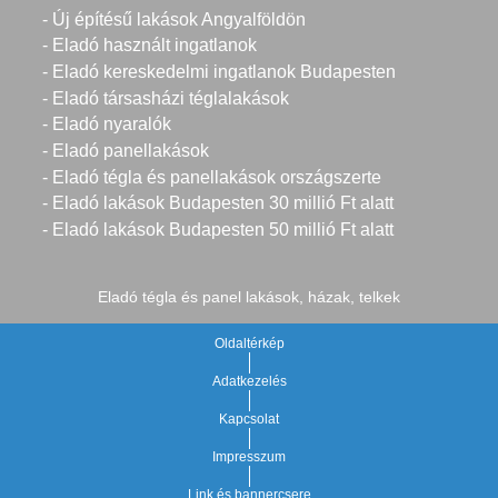
- Új építésű lakások Angyalföldön
- Eladó használt ingatlanok
- Eladó kereskedelmi ingatlanok Budapesten
- Eladó társasházi téglalakások
- Eladó nyaralók
- Eladó panellakások
- Eladó tégla és panellakások országszerte
- Eladó lakások Budapesten 30 millió Ft alatt
- Eladó lakások Budapesten 50 millió Ft alatt
Eladó tégla és panel lakások, házak, telkek
Oldaltérkép
Adatkezelés
Kapcsolat
Impresszum
Link és bannercsere