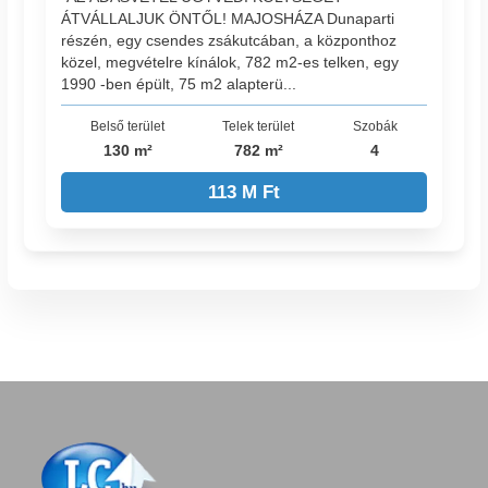
ÁTVÁLLALJUK ÖNTŐL! MAJOSHÁZA Dunaparti
részén, egy csendes zsákutcában, a központhoz
közel, megvételre kínálok, 782 m2-es telken, egy
1990 -ben épült, 75 m2 alapterü...
Belső terület
Telek terület
Szobák
130 m²
782 m²
4
113 M Ft