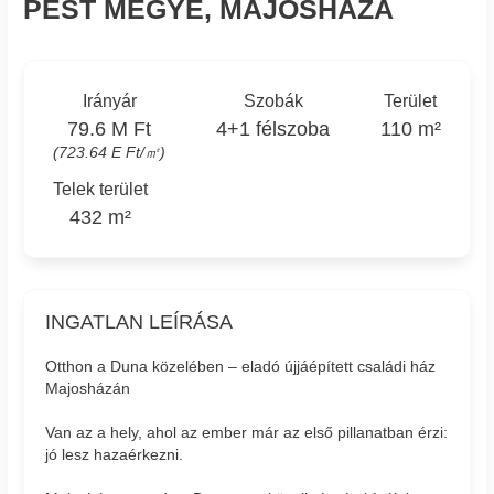
PEST MEGYE, MAJOSHÁZA
Irányár
Szobák
Terület
79.6 M Ft
4+1 félszoba
110 m²
(723.64 E Ft/㎡)
Telek terület
432 m²
INGATLAN LEÍRÁSA
Otthon a Duna közelében – eladó újjáépített családi ház
Majosházán
Van az a hely, ahol az ember már az első pillanatban érzi:
jó lesz hazaérkezni.