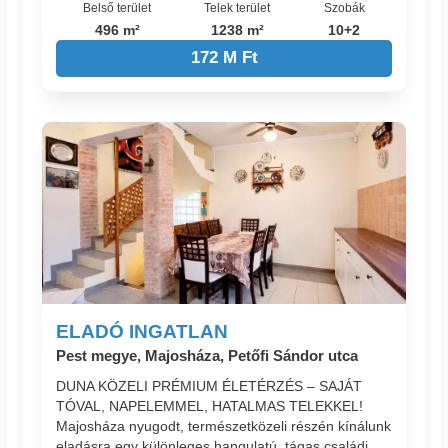
Belső terület
Telek terület
Szobák
496 m²
1238 m²
10+2
172 M Ft
ELADÓ INGATLAN
Pest megye, Majosháza, Petőfi Sándor utca
DUNA KÖZELI PRÉMIUM ÉLETÉRZÉS – SAJÁT
TÓVAL, NAPELEMMEL, HATALMAS TELEKKEL!
Majosháza nyugodt, természetközeli részén kínálunk
eladásra egy különleges hangulatú, tágas családi