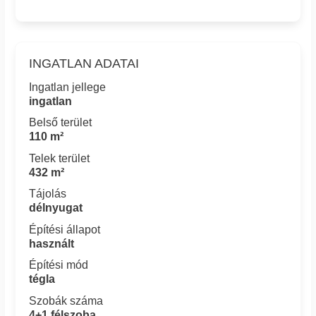
INGATLAN ADATAI
Ingatlan jellege
ingatlan
Belső terület
110 m²
Telek terület
432 m²
Tájolás
délnyugat
Építési állapot
használt
Építési mód
tégla
Szobák száma
4+1 félszoba