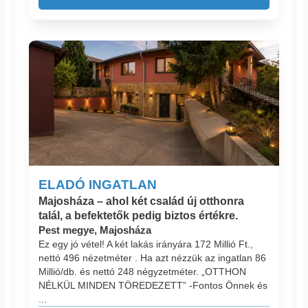
ELADÓ INGATLAN
Majosháza – ahol két család új otthonra
talál, a befektetők pedig biztos értékre.
Pest megye, Majosháza
Ez egy jó vétel! A két lakás irányára 172 Millió Ft.,
nettó 496 nézetméter . Ha azt nézzük az ingatlan 86
Millió/db. és nettó 248 négyzetméter. „OTTHON
NÉLKÜL MINDEN TÖREDEZETT” -Fontos Önnek és
...