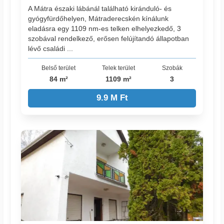
A Mátra északi lábánál található kiránduló- és
gyógyfürdőhelyen, Mátraderecskén kínálunk
eladásra egy 1109 nm-es telken elhelyezkedő, 3
szobával rendelkező, erősen felújítandó állapotban
lévő családi ...
Belső terület
Telek terület
Szobák
84 m²
1109 m²
3
9.9 M Ft