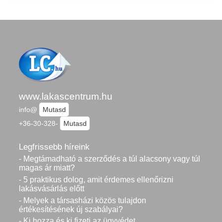
www.lakascentrum.hu
info@
Mutasd
+36-30-328-
Mutasd
Legfrissebb híreink
- Megtámadható a szerződés a túl alacsony vagy túl
magas ár miatt?
- 5 praktikus dolog, amit érdemes ellenőrizni
lakásvásárlás előtt
- Melyek a társasházi közös tulajdon
értékesítésének új szabályai?
- Ki hozza és ki fizeti az ügyvédet