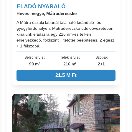
ELADÓ NYARALÓ
Heves megye, Mátraderecske
A Mátra északi lábánál található kiránduló- és
gyógyfürdőhelyen, Mátraderecske üdülőövezetében
kínálunk eladásra egy 216 nm-es telken
elhelyezkedő, földszint + tetőtér beépítéses, 2 egész
+ 1 félszobá...
Belső terület
Telek terület
Szobák
90 m²
216 m²
2+1
21.5 M Ft