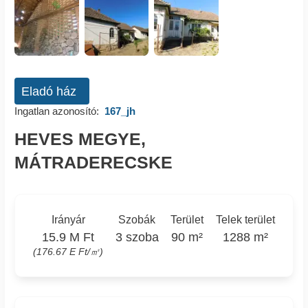
Eladó ház
Ingatlan azonosító:
167_jh
HEVES MEGYE,
MÁTRADERECSKE
Irányár
Szobák
Terület
Telek terület
15.9 M Ft
3 szoba
90 m²
1288 m²
(176.67 E Ft/㎡)