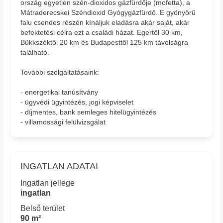
ország egyetlen szén-dioxidos gázfürdője (mofetta), a
Mátraderecskei Széndioxid Gyógygázfürdő. E gyönyörű
falu csendes részén kínáljuk eladásra akár saját, akár
befektetési célra ezt a családi házat. Egertől 30 km,
Bükkszéktől 20 km és Budapesttől 125 km távolságra
található.
További szolgáltatásaink:
- energetikai tanúsítvány
- ügyvédi ügyintézés, jogi képviselet
- díjmentes, bank semleges hitelügyintézés
- villamossági felülvizsgálat
INGATLAN ADATAI
Ingatlan jellege
ingatlan
Belső terület
90 m²