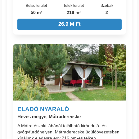
Belső terület
Telek terület
Szobák
50 m²
216 m²
2
26.9 M Ft
ELADÓ NYARALÓ
Heves megye, Mátraderecske
A Mátra északi lábánál található kiránduló- és
gyógyfürdőhelyen, Mátraderecske üdülőövezetében
kínálunk eladásra egy 216 nm-es telken