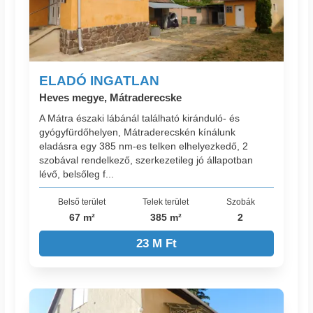
ELADÓ INGATLAN
Heves megye, Mátraderecske
A Mátra északi lábánál található kiránduló- és
gyógyfürdőhelyen, Mátraderecskén kínálunk
eladásra egy 385 nm-es telken elhelyezkedő, 2
szobával rendelkező, szerkezetileg jó állapotban
lévő, belsőleg f...
Belső terület
Telek terület
Szobák
67 m²
385 m²
2
23 M Ft