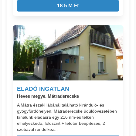
18.5 M Ft
ELADÓ INGATLAN
Heves megye, Mátraderecske
A Mátra északi lábánál található kiránduló- és
gyógyfürdőhelyen, Mátraderecske üdülőövezetében
kínálunk eladásra egy 216 nm-es telken
elhelyezkedő, földszint + tetőtér beépítéses, 2
szobával rendelkez...