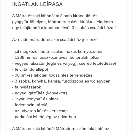
INGATLAN LEÍRÁSA
A Mátra északi lábánál található kiránduló- és
gyógyfürdőhelyen, Mátraderecskén kínálunk eladásra
egy felújítandó állapotban lévő, 3 szobás családi házat!
Az eladó mátraderecskei családi ház jellemzői:
- jól megközelíthető, családi házas környezetben
- 1288 nm-es, összközműves, belterületi telken
- vegyes falazatú (tégla és vályog), cserép tetőfedéssel
- felújítandó állapot
- 90 nm-es lakótér, földszintes térrendezés
- 3 szoba, konyha, kamra, fürdőszoba és wc egyben
- fa nyílászárók
- egyedi gázfűtés (konvektor)
- "nyári konyha" és pince
- fedett szín, tároló
- az udvaron kút és kerti csap
- parkolási lehetőség az udvarban
A Mátra északi lábánál Mátraderecskén található az