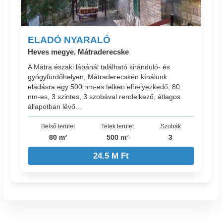
ELADÓ NYARALÓ
Heves megye, Mátraderecske
A Mátra északi lábánál található kiránduló- és
gyógyfürdőhelyen, Mátraderecskén kínálunk
eladásra egy 500 nm-es telken elhelyezkedő, 80
nm-es, 3 szintes, 3 szobával rendelkező, átlagos
állapotban lévő...
Belső terület
Telek terület
Szobák
80 m²
500 m²
3
24.5 M Ft