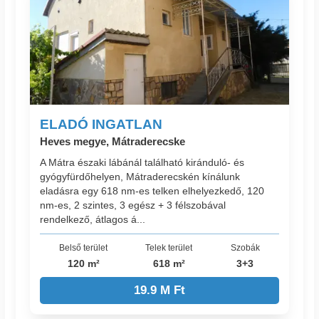
ELADÓ INGATLAN
Heves megye, Mátraderecske
A Mátra északi lábánál található kiránduló- és
gyógyfürdőhelyen, Mátraderecskén kínálunk
eladásra egy 618 nm-es telken elhelyezkedő, 120
nm-es, 2 szintes, 3 egész + 3 félszobával
rendelkező, átlagos á...
Belső terület
Telek terület
Szobák
120 m²
618 m²
3+3
19.9 M Ft