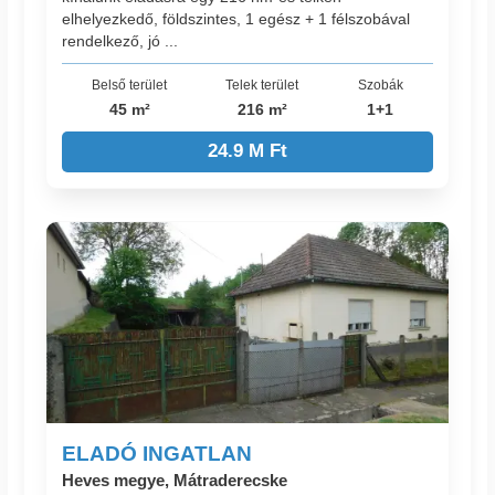
elhelyezkedő, földszintes, 1 egész + 1 félszobával
rendelkező, jó ...
Belső terület
Telek terület
Szobák
45 m²
216 m²
1+1
24.9 M Ft
ELADÓ INGATLAN
Heves megye, Mátraderecske