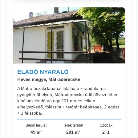
ELADÓ NYARALÓ
Heves megye, Mátraderecske
A Mátra északi lábánál található kiránduló- és
gyógyfürdőhelyen, Mátraderecske üdülőövezetében
kínálunk eladásra egy 201 nm-es telken
elhelyezkedő, földszint + tetőtér beépítéses, 2 egész
+ 1 félszobá...
Belső terület
Telek terület
Szobák
45 m²
201 m²
2+1