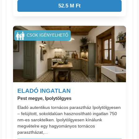
52.5 M Ft
CSOK IGÉNYELHETŐ
ELADÓ INGATLAN
Pest megye, Ipolytölgyes
Eladó autentikus tornácos parasztház Ipolytölgyesen
– felújított, sokoldalúan hasznosítható ingatlan 750
nm-es saroktelken. Ipolytölgyesen kínálunk
megvételre egy hagyományos tornácos
parasztházat,...