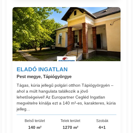
ELADÓ INGATLAN
Pest megye, Tápiógyörgye
Tágas, kúria jellegű polgári otthon Tápiógyörgyén –
ahol a múlt hangulata találkozik a jövő
lehetőségeivel! Az Europartner Cegléd Ingatlan
megvételre kínálja ezt a 140 m²-es, karakteres, kúria
jelleg...
Belső terület
Telek terület
Szobák
140 m²
1270 m²
4+1