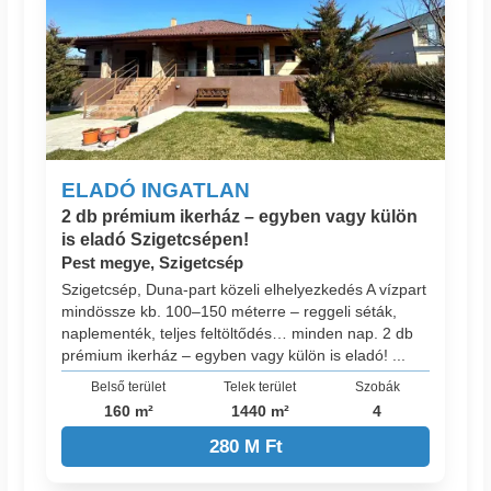
ELADÓ INGATLAN
2 db prémium ikerház – egyben vagy külön
is eladó Szigetcsépen!
Pest megye, Szigetcsép
Szigetcsép, Duna-part közeli elhelyezkedés A vízpart
mindössze kb. 100–150 méterre – reggeli séták,
naplementék, teljes feltöltődés… minden nap. 2 db
prémium ikerház – egyben vagy külön is eladó! ...
Belső terület
Telek terület
Szobák
160 m²
1440 m²
4
280 M Ft