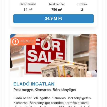
Belső terület
Telek terület
Szobák
64 m²
750 m²
2
34.9 M Ft
KIEMELT
ELADÓ INGATLAN
Pest megye, Kismaros, Börzsönyliget
Eladó belterületi ingatlan Kismaros Börzsönyligeten.
Kismaros -Börzsönyliget csendes, természetközeli