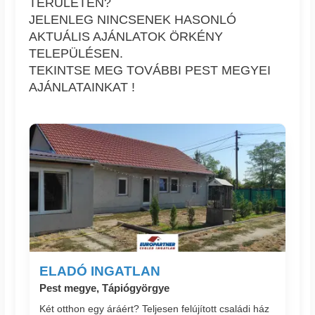
TERÜLETÉN?
JELENLEG NINCSENEK HASONLÓ
AKTUÁLIS AJÁNLATOK ÖRKÉNY
TELEPÜLÉSEN.
TEKINTSE MEG TOVÁBBI PEST MEGYEI
AJÁNLATAINKAT !
ELADÓ INGATLAN
Pest megye, Tápiógyörgye
Két otthon egy áráért? Teljesen felújított családi ház