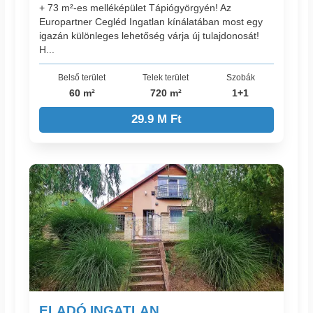
+ 73 m²-es melléképület Tápiógyörgyén! Az
Europartner Cegléd Ingatlan kínálatában most egy
igazán különleges lehetőség várja új tulajdonosát!
H...
Belső terület
Telek terület
Szobák
60 m²
720 m²
1+1
29.9 M Ft
ELADÓ INGATLAN