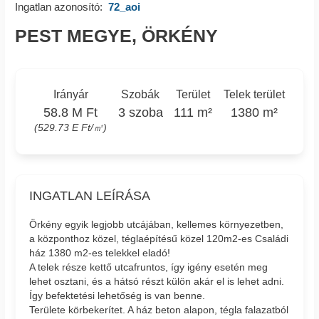
Ingatlan azonosító:
72_aoi
PEST MEGYE, ÖRKÉNY
Irányár
Szobák
Terület
Telek terület
58.8 M Ft
3 szoba
111 m²
1380 m²
(529.73 E Ft/㎡)
INGATLAN LEÍRÁSA
Örkény egyik legjobb utcájában, kellemes környezetben,
a központhoz közel, téglaépítésű közel 120m2-es Családi
ház 1380 m2-es telekkel eladó!
A telek része kettő utcafruntos, így igény esetén meg
lehet osztani, és a hátsó részt külön akár el is lehet adni.
Így befektetési lehetőség is van benne.
Területe körbekerítet. A ház beton alapon, tégla falazatból