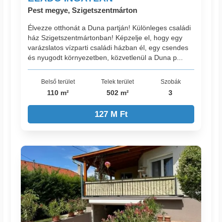
Pest megye, Szigetszentmárton
Élvezze otthonát a Duna partján! Különleges családi
ház Szigetszentmártonban! Képzelje el, hogy egy
varázslatos vízparti családi házban él, egy csendes
és nyugodt környezetben, közvetlenül a Duna p...
Belső terület
Telek terület
Szobák
110 m²
502 m²
3
127 M Ft