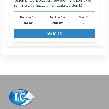
részén kínálunk eladásra egy 500 m2 telken fekvő
93 m2 családi házat, amely aszfaltos uton könn...
Belső terület
Telek terület
Szobák
93 m²
500 m²
2
95 M Ft