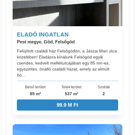
ELADÓ INGATLAN
Pest megye, Göd, Felsőgöd
Felújított családi ház Felsőgödön, a Jászai Mari utca
közelében! Eladásra kínálunk Felsőgöd egyik
csendes, kedvelt mellékutcájában egy 85 nm-es,
egyszintes, önálló családi házat, amely az elmúlt
hó...
Belső terület
Telek terület
Szobák
85 m²
537 m²
2
99.9 M Ft