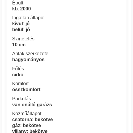
Épült
kb. 2000
Ingatlan állapot
kívül: jó
belül: jó
Szigetelés
10 cm
Ablak szerkezete
hagyományos
Fűtés
cirko
Komfort
összkomfort
Parkolás
van önálló garázs
Közműállapot
csatorna: bekötve
gáz: bekötve
villany: bekötve