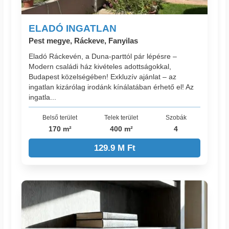
ELADÓ INGATLAN
Pest megye, Ráckeve, Fanyilas
Eladó Ráckevén, a Duna-parttól pár lépésre –
Modern családi ház kivételes adottságokkal,
Budapest közelségében! Exkluzív ajánlat – az
ingatlan kizárólag irodánk kínálatában érhető el! Az
ingatla...
Belső terület
Telek terület
Szobák
170 m²
400 m²
4
129.9 M Ft