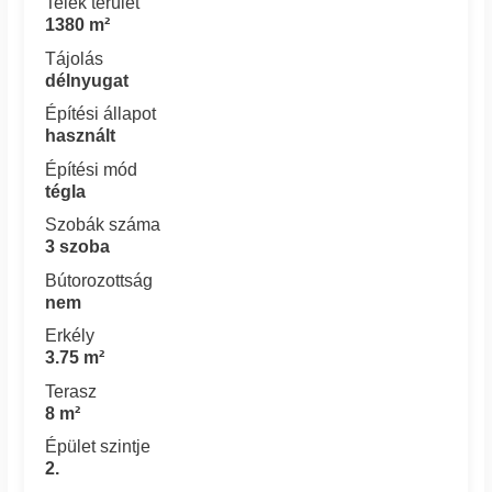
Telek terület
1380 m²
Tájolás
délnyugat
Építési állapot
használt
Építési mód
tégla
Szobák száma
3 szoba
Bútorozottság
nem
Erkély
3.75 m²
Terasz
8 m²
Épület szintje
2.