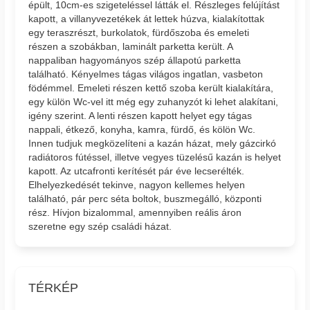
épült, 10cm-es szigeteléssel látták el. Részleges felújítást
kapott, a villanyvezetékek át lettek húzva, kialakítottak
egy teraszrészt, burkolatok, fürdőszoba és emeleti
részen a szobákban, laminált parketta került. A
nappaliban hagyományos szép állapotú parketta
található. Kényelmes tágas világos ingatlan, vasbeton
födémmel. Emeleti részen kettő szoba került kialakítára,
egy külön Wc-vel itt még egy zuhanyzót ki lehet alakítani,
igény szerint. A lenti részen kapott helyet egy tágas
nappali, étkező, konyha, kamra, fürdő, és kölön Wc.
Innen tudjuk megközelíteni a kazán házat, mely gázcirkó
radiátoros fútéssel, illetve vegyes tüzelésű kazán is helyet
kapott. Az utcafronti kerítését pár éve lecserélték.
Elhelyezkedését tekinve, nagyon kellemes helyen
található, pár perc séta boltok, buszmegálló, központi
rész. Hívjon bizalommal, amennyiben reális áron
szeretne egy szép családi házat.
TÉRKÉP