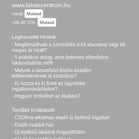
www.lakascentrum.hu
info@
Mutasd
+36-30-328-
Mutasd
Legfrissebb híreink
- Megtámadható a szerződés a túl alacsony vagy túl
magas ár miatt?
- 5 praktikus dolog, amit érdemes ellenőrizni
lakásvásárlás előtt
- Melyek a társasházi közös tulajdon
értékesítésének új szabályai?
- Ki hozza és ki fizeti az ügyvédet
ingatlanvásárláskor?
- Hogyan örökölhet az élettárs?
További kínálatunk
- CSOKra alkalmas eladó új építésű ingatlan
- Eladó családi ház
- Új építésű lakások Angyalföldön