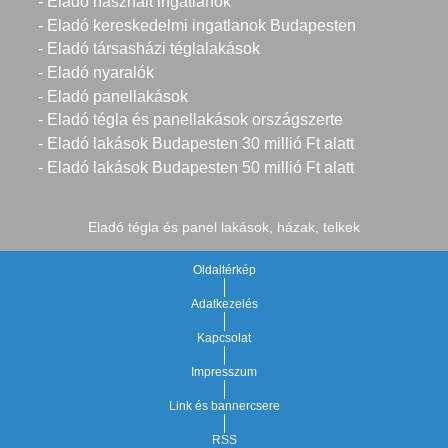
- Eladó használt ingatlanok
- Eladó kereskedelmi ingatlanok Budapesten
- Eladó társasházi téglalakások
- Eladó nyaralók
- Eladó panellakások
- Eladó tégla és panellakások országszerte
- Eladó lakások Budapesten 30 millió Ft alatt
- Eladó lakások Budapesten 50 millió Ft alatt
Eladó tégla és panel lakások, házak, telkek
Oldaltérkép
Adatkezelés
Kapcsolat
Impresszum
Link és bannercsere
RSS