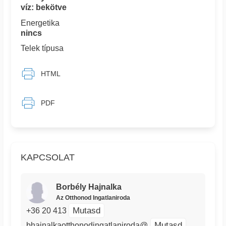
víz: bekötve
Energetika
nincs
Telek típusa
HTML
PDF
KAPCSOLAT
Borbély Hajnalka
Az Otthonod Ingatlaniroda
Mutasd
+36 20 413
Mutasd
bhajnalkaotthonodingatlaniroda@