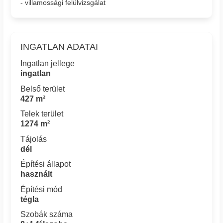
- villamossági felülvizsgálat
INGATLAN ADATAI
Ingatlan jellege
ingatlan
Belső terület
427 m²
Telek terület
1274 m²
Tájolás
dél
Építési állapot
használt
Építési mód
tégla
Szobák száma