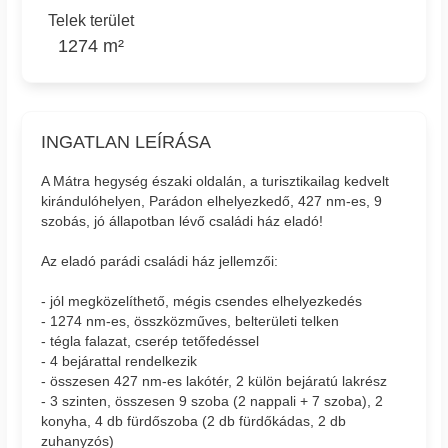
Telek terület
1274 m²
INGATLAN LEÍRÁSA
A Mátra hegység északi oldalán, a turisztikailag kedvelt
kirándulóhelyen, Parádon elhelyezkedő, 427 nm-es, 9
szobás, jó állapotban lévő családi ház eladó!
Az eladó parádi családi ház jellemzői:
- jól megközelíthető, mégis csendes elhelyezkedés
- 1274 nm-es, összközműves, belterületi telken
- tégla falazat, cserép tetőfedéssel
- 4 bejárattal rendelkezik
- összesen 427 nm-es lakótér, 2 külön bejáratú lakrész
- 3 szinten, összesen 9 szoba (2 nappali + 7 szoba), 2
konyha, 4 db fürdőszoba (2 db fürdőkádas, 2 db
zuhanyzós)