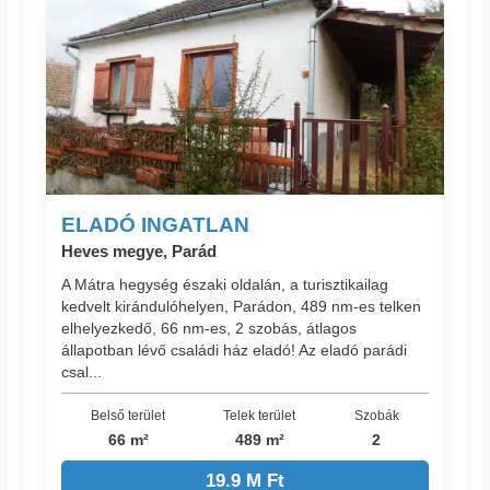
ELADÓ INGATLAN
Heves megye, Parád
A Mátra hegység északi oldalán, a turisztikailag
kedvelt kirándulóhelyen, Parádon, 489 nm-es telken
elhelyezkedő, 66 nm-es, 2 szobás, átlagos
állapotban lévő családi ház eladó! Az eladó parádi
csal...
Belső terület
Telek terület
Szobák
66 m²
489 m²
2
19.9 M Ft