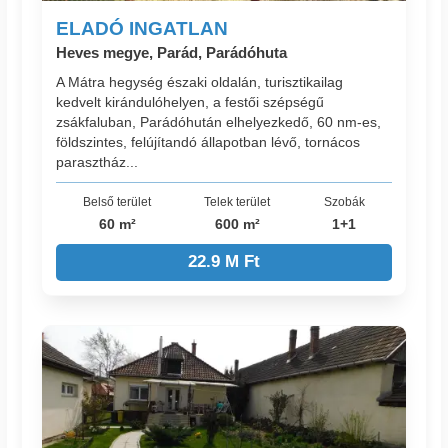
ELADÓ INGATLAN
Heves megye, Parád, Parádóhuta
A Mátra hegység északi oldalán, turisztikailag
kedvelt kirándulóhelyen, a festői szépségű
zsákfaluban, Parádóhután elhelyezkedő, 60 nm-es,
földszintes, felújítandó állapotban lévő, tornácos
parasztház...
Belső terület
Telek terület
Szobák
60 m²
600 m²
1+1
22.9 M Ft