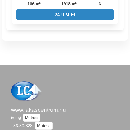
166 m²
1918 m²
3
24.9 M Ft
www.lakascentrum.hu
info@
Mutasd
+36-30-328-
Mutasd