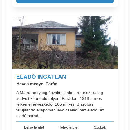
ELADÓ INGATLAN
Heves megye, Parád
A Mátra hegység északi oldalán, a turisztikailag
kedvelt kirándulóhelyen, Parádon, 1918 nm-es
telken elhelyezkedő, 166 nm-es, 3 szobás,
felújítandó állapotban lévő családi ház eladó! Az
eladó parád...
Belső terület
Telek terület
Szobák