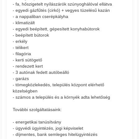
- fa, hőszigetelt nyílászárók szúnyoghálóval ellátva
- egyedi gázfűtés (cirkó) + vegyes tüzelésű kazán
- a nappaliban cserépkályha
- klimatizált
- egyedi beépített, gépesített konyhabútorok
- beépített bútorok
- erkély
- télikert
- filagória
- kerti sütögető
- rendezett kert
- 3 autónak fedett autóbeálló
- garázs
- tömegközlekedés, település központ elérhető
közelségben
- számos a település és a környék adta lehetőség
További szolgáltatásaink:
- energetikai tanúsítvány
- ügyvédi ügyintézés, jogi képviselet
- díjmentes, bank semleges hitelügyintézés