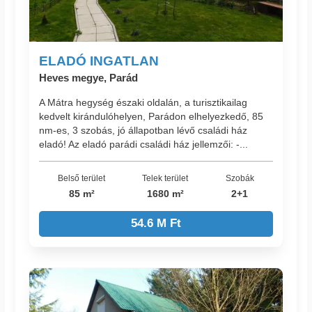
ELADÓ INGATLAN
Heves megye, Parád
A Mátra hegység északi oldalán, a turisztikailag
kedvelt kirándulóhelyen, Parádon elhelyezkedő, 85
nm-es, 3 szobás, jó állapotban lévő családi ház
eladó! Az eladó parádi családi ház jellemzői: -...
Belső terület
Telek terület
Szobák
85 m²
1680 m²
2+1
54.6 M Ft