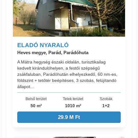
ELADÓ NYARALÓ
Heves megye, Parád, Parádóhuta
A Mátra hegység északi oldalán, turisztikailag
kedvelt kirándulóhelyen, a festői szépségű
zsákfaluban, Parádóhután elhelyezkedő, 60 nm-es,
földszint + tetőtér beépítéses, 3 szobás, felújítandó
állapot...
Belső terület
Telek terület
Szobák
50 m²
1010 m²
1+2
29.9 M Ft