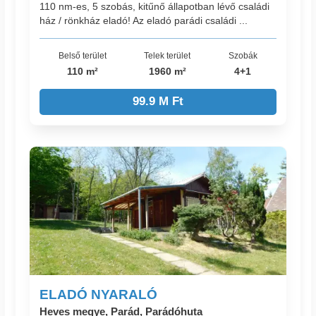
110 nm-es, 5 szobás, kitűnő állapotban lévő családi
ház / rönkház eladó! Az eladó parádi családi ...
Belső terület
Telek terület
Szobák
110 m²
1960 m²
4+1
99.9 M Ft
ELADÓ NYARALÓ
Heves megye, Parád, Parádóhuta