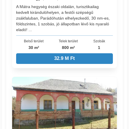
A Mátra hegység északi oldalán, turisztikailag
kedvelt kirándulóhelyen, a festői szépségű
zsákfaluban, Parádóhután elhelyezkedő, 30 nm-es,
földszintes, 1 szobás, jó állapotban lévő kis nyaraló
eladó! ...
Belső terület
Telek terület
Szobák
30 m²
800 m²
1
32.9 M Ft