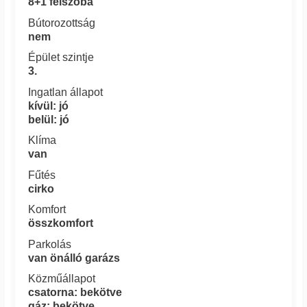
8+1 félszoba
Bútorozottság
nem
Épület szintje
3.
Ingatlan állapot
kívül: jó
belül: jó
Klíma
van
Fűtés
cirko
Komfort
összkomfort
Parkolás
van önálló garázs
Közműállapot
csatorna: bekötve
gáz: bekötve