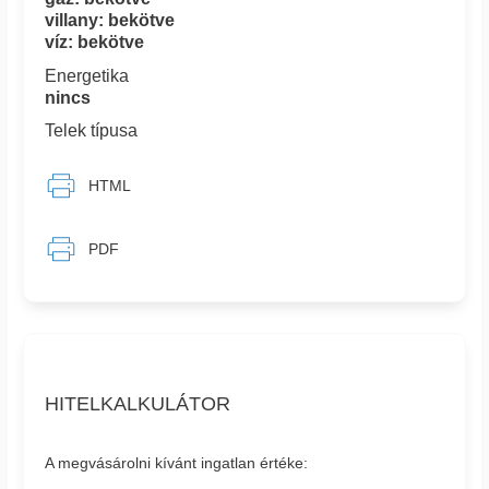
villany: bekötve
víz: bekötve
Energetika
nincs
Telek típusa
HTML
PDF
HITELKALKULÁTOR
A megvásárolni kívánt ingatlan értéke: