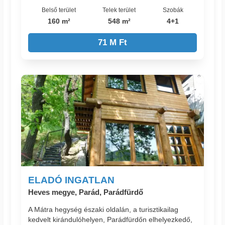
Belső terület
Telek terület
Szobák
160 m²
548 m²
4+1
71 M Ft
ELADÓ INGATLAN
Heves megye, Parád, Parádfürdő
A Mátra hegység északi oldalán, a turisztikailag
kedvelt kirándulóhelyen, Parádfürdőn elhelyezkedő,