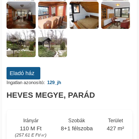
Eladó ház
Ingatlan azonosító:
129_jh
HEVES MEGYE, PARÁD
Irányár
Szobák
Terület
110 M Ft
8+1 félszoba
427 m²
(257.61 E Ft/㎡)