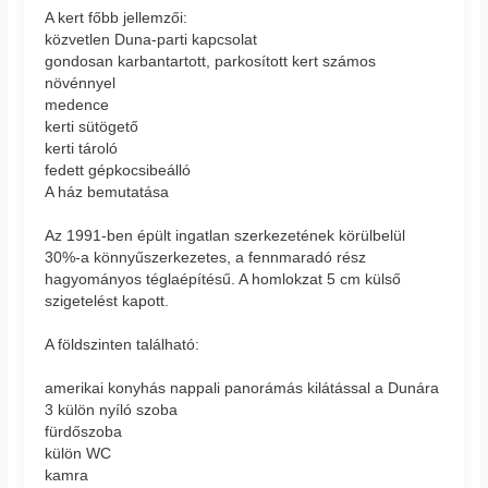
A kert főbb jellemzői:
közvetlen Duna-parti kapcsolat
gondosan karbantartott, parkosított kert számos
növénnyel
medence
kerti sütögető
kerti tároló
fedett gépkocsibeálló
A ház bemutatása
Az 1991-ben épült ingatlan szerkezetének körülbelül
30%-a könnyűszerkezetes, a fennmaradó rész
hagyományos téglaépítésű. A homlokzat 5 cm külső
szigetelést kapott.
A földszinten található:
amerikai konyhás nappali panorámás kilátással a Dunára
3 külön nyíló szoba
fürdőszoba
külön WC
kamra