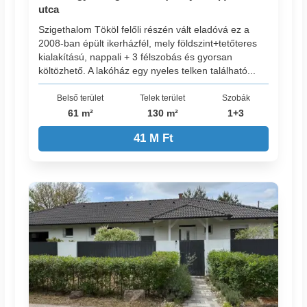
utca
Szigethalom Tököl felőli részén vált eladóvá ez a
2008-ban épült ikerházfél, mely földszint+tetőteres
kialakítású, nappali + 3 félszobás és gyorsan
költözhető. A lakóház egy nyeles telken található...
Belső terület
Telek terület
Szobák
61 m²
130 m²
1+3
41 M Ft