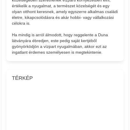
közelségében szeretnének vízparti környezetben élni,
értékelik a nyugalmat, a természet közelségét és egy
olyan otthont keresnek, amely egyszerre alkalmas családi
életre, kikapcsolódásra és akár hobbi- vagy vállalkozási
célokra is.
Ha mindig is arról álmodott, hogy reggelente a Duna
látványára ébredjen, este pedig saját kertjéből
gyönyörködjön a vízpart nyugalmában, akkor ezt az
ingatlant érdemes személyesen is megtekintenie.
TÉRKÉP