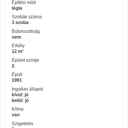
Építési mód
tégla
Szobák száma
3 szoba
Bútorozottság
nem
Erkély
12 m²
Épület szintje
2.
Épült
1991
Ingatlan állapot
kívül: jó
belül: jó
Klíma
van
Szigetelés