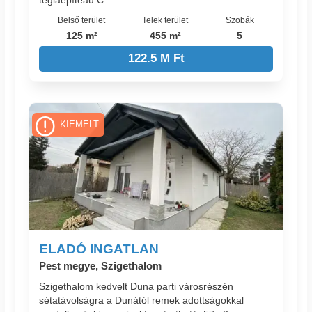
téglaépítéaű C...
Belső terület
Telek terület
Szobák
125 m²
455 m²
5
122.5 M Ft
KIEMELT
ELADÓ INGATLAN
Pest megye, Szigethalom
Szigethalom kedvelt Duna parti városrészén
sétatávolságra a Dunától remek adottságokkal