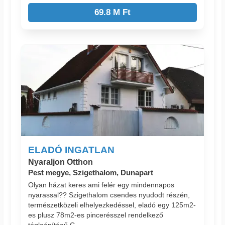
69.8 M Ft
ELADÓ INGATLAN
Nyaraljon Otthon
Pest megye, Szigethalom, Dunapart
Olyan házat keres ami felér egy mindennapos
nyarassal?? Szigethalom csendes nyudodt részén,
természetközeli elhelyezkedéssel, eladó egy 125m2-
es plusz 78m2-es pincerésszel rendelkező