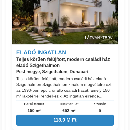
LÁTVÁNYTERV
ELADÓ INGATLAN
Teljes körűen felújított, modern családi ház
eladó Szigethalmon
Pest megye, Szigethalom, Dunapart
Teljes körűen felújított, modern családi ház eladó
Szigethalmon Szigethalmon kínálom megvételre ezt
az 1990-ben épült, önálló családi házat, amely 150
m² lakótérrel rendelkezik. Az ingatlan elrende...
Belső terület
Telek terület
Szobák
150 m²
652 m²
5
118.9 M Ft