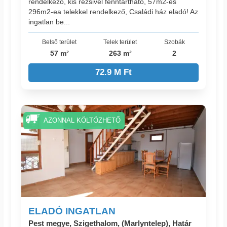
rendelkező, kis rezsivel fenntartható, 57m2-es
296m2-ea telekkel rendelkező, Családi ház eladó! Az
ingatlan be...
Belső terület
Telek terület
Szobák
57 m²
263 m²
2
72.9 M Ft
AZONNAL KÖLTÖZHETŐ
ELADÓ INGATLAN
Pest megye, Szigethalom, (Marlyntelep), Határ