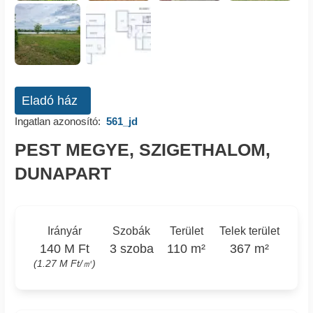
Eladó ház
Ingatlan azonosító:
561_jd
PEST MEGYE, SZIGETHALOM,
DUNAPART
Irányár
Szobák
Terület
Telek terület
140 M Ft
3 szoba
110 m²
367 m²
(1.27 M Ft/㎡)