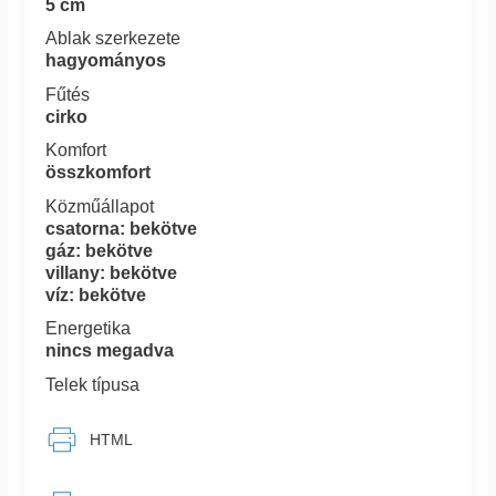
5 cm
Ablak szerkezete
hagyományos
Fűtés
cirko
Komfort
összkomfort
Közműállapot
csatorna: bekötve
gáz: bekötve
villany: bekötve
víz: bekötve
Energetika
nincs megadva
Telek típusa
HTML