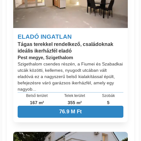
ELADÓ INGATLAN
Tágas terekkel rendelkező, családoknak
ideális ikerházfél eladó
Pest megye, Szigethalom
Szigethalom csendes részén, a Fiumei és Szabadkai
utcák közötti, kellemes, nyugodt utcában vált
eladóvá ez a nagyszerű belső kialakítással épült,
befejezésre váró garázsos ikerházfél, amely egy
nagyob...
Belső terület
Telek terület
Szobák
167 m²
355 m²
5
76.9 M Ft