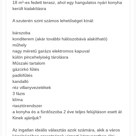
18 m²-es fedett terasz, ahol egy hangulatos nyári konyha
került kialakításra
A szuterén szint számos lehetőséget kínál:
bárszoba
konditerem (akár további hálószobává alakítható)
műhely
nagy méretű garázs elektromos kapuval
külön pincehelyiség tárolásra
Műszaki tartalom
gázcirkó fűtés
padlófűtés
kandalló
réz villanyvezetékek
3 fázis
klíma
riasztórendszer
a konyha és a fürdőszoba 2 éve teljes felújításon esett át
Kinek ajánljuk?
Az ingatlan ideális választás azok számára, akik a város