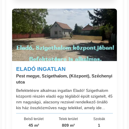
ELADÓ INGATLAN
Pest megye, Szigethalom, (Központ), Széchenyi
utca
Befektetésre alkalmas ingatlan Eladó! Szigethalom
központi részén eladó egy téglából épült szigetelt, 45
nm nagyságú, alacsony rezsivel rendelkező önálló
kis ház összközműves nagy telekkel, amely ide...
Belső terület
Telek terület
Szobák
45 m²
809 m²
1