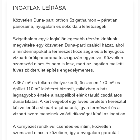
INGATLAN LEÍRÁSA
Közvetlen Duna-parti otthon Szigethalmon – páratlan
panoráma, nyugalom és sokoldalú lehetőségek
Szigethalom egyik legkülönlegesebb részén kínálunk
megvételre egy közvetlen Duna-parti családi házat, ahol
a mindennapokat a természet közelsége és a lenyűgöző
vízparti örökpanoráma teszi igazán egyedivé. Közvetlen
szomszéd nincs és nem is lesz, mert az ingatlan melletti
füves zöldterület építés engedélymentes.
A 367 m²-es telken elhelyezkedő, összesen 170 m²-es
épület 110 m² lakóteret biztosít, miközben a ház
legnagyobb értéke a nappaliból elénk táruló csodálatos
dunai kilátás. A kert végéből egy füves területen keresztül
közvetlenül a vízpartra juthatunk, így a természet és a
vízpart szerelmeseinek valódi ritkaságot kínál az ingatlan.
A környezet rendkívül csendes és intim, közvetlen
szomszéd nincs a közelben, így a nyugalom garantált.