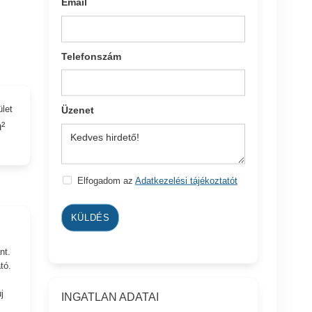
Email
Telefonszám
ület
Üzenet
²
Elfogadom az
Adatkezelési tájékoztatót
KÜLDÉS
nt.
tó.
j
INGATLAN ADATAI