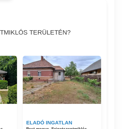
NTMIKLÓS TERÜLETÉN?
ELADÓ INGATLAN
s,
Pest megye, Szigetszentmiklós,