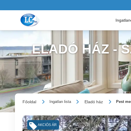
Ingatla
ELADÓ HÁZ - 
Főoldal
Eladó ház
Ingatlan lista
Pest me
AKCIÓS ÁR