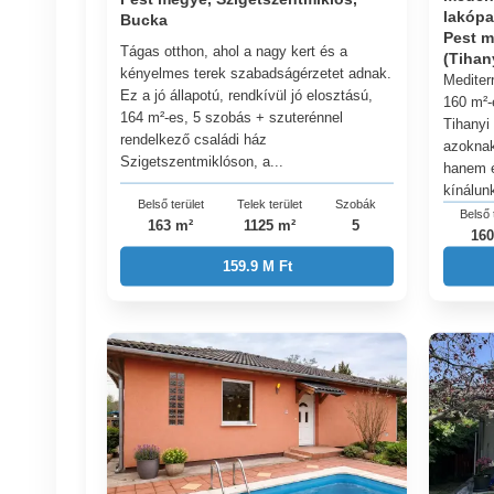
lakópa
Bucka
Pest m
Tágas otthon, ahol a nagy kert és a
(Tihan
kényelmes terek szabadságérzetet adnak.
Mediter
Ez a jó állapotú, rendkívül jó elosztású,
160 m²-
164 m²-es, 5 szobás + szuterénnel
Tihanyi
rendelkező családi ház
azoknak
Szigetszentmiklóson, a...
hanem é
kínálunk
Belső terület
Telek terület
Szobák
Belső 
163 m²
1125 m²
5
160
159.9 M Ft