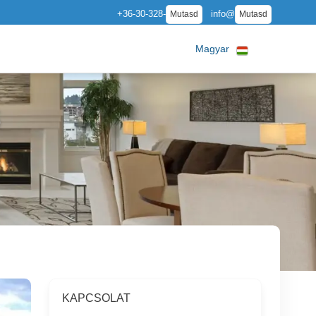
+36-30-328-
info@
Mutasd
Mutasd
Magyar
S
KAPCSOLAT