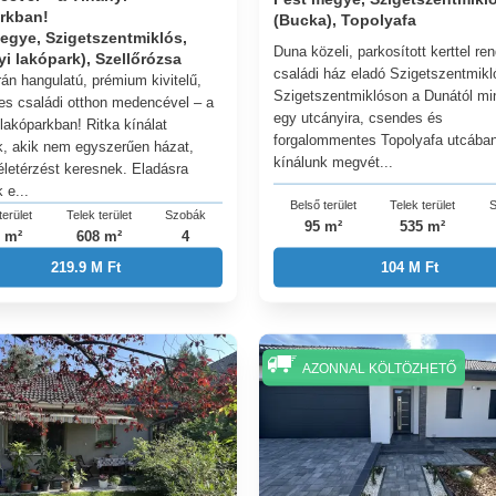
rkban!
(Bucka), Topolyafa
egye, Szigetszentmiklós,
Duna közeli, parkosított kerttel re
yi lakópark), Szellőrózsa
családi ház eladó Szigetszentmik
rán hangulatú, prémium kivitelű,
Szigetszentmiklóson a Dunától m
es családi otthon medencével – a
egy utcányira, csendes és
 lakóparkban! Ritka kínálat
forgalommentes Topolyafa utcába
, akik nem egyszerűen házat,
kínálunk megvét...
letérzést keresnek. Eladásra
 e...
Belső terület
Telek terület
S
terület
Telek terület
Szobák
95 m²
535 m²
 m²
608 m²
4
104 M Ft
219.9 M Ft
AZONNAL KÖLTÖZHETŐ