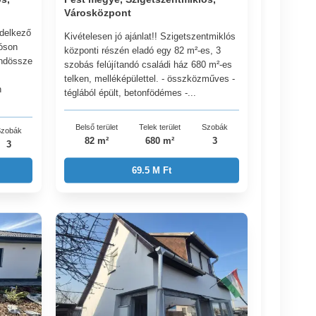
Városközpont
ndelkező
Kivételesen jó ajánlat!! Szigetszentmiklós
lóson
központi részén eladó egy 82 m²-es, 3
indössze
szobás felújítandó családi ház 680 m²-es
telken, melléképülettel. - összközműves -
n
téglából épült, betonfödémes -...
Belső terület
Telek terület
Szobák
zobák
82 m²
680 m²
3
3
69.5 M Ft