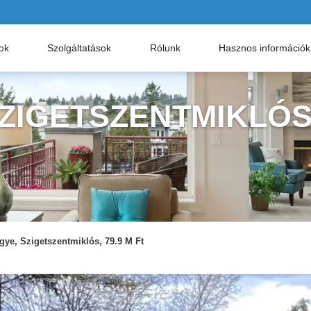
nok
Szolgáltatások
Rólunk
Hasznos információk
SZIGETSZENTMIKLÓ
gye, Szigetszentmiklós, 79.9 M Ft