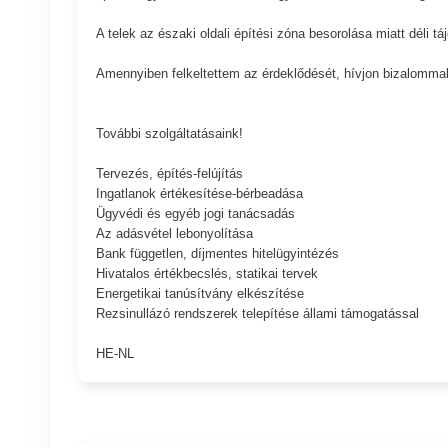
A telek az északi oldali építési zóna besorolása miatt déli tá
Amennyiben felkeltettem az érdeklődését, hívjon bizalommal
További szolgáltatásaink!
Tervezés, építés-felújítás
Ingatlanok értékesítése-bérbeadása
Ügyvédi és egyéb jogi tanácsadás
Az adásvétel lebonyolítása
Bank független, díjmentes hitelügyintézés
Hivatalos értékbecslés, statikai tervek
Energetikai tanúsítvány elkészítése
Rezsinullázó rendszerek telepítése állami támogatással
HE-NL