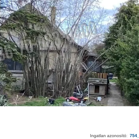
Ingatlan azonosító:
754