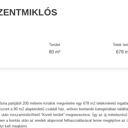
SZENTMIKLÓS
Terület
Telek ter
80 m²
678 m
Duna partjától 200 méterre kínálok megvételre egy 678 m2 telekméretű ingatla
szont a 80 m2 alapterületű családi ház, erősen bontandó kategóriában találha
ás után visszaminősíthető “Kivett terület” megnevezésre. Így az új méretezésű
n a bontás után az eredeti alapvonal felhasználásával lenne megépítve az ú
yt kell megkérni.