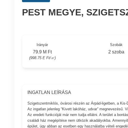
PEST MEGYE, SZIGET
Irányár
Szobák
79.9 M Ft
2 szoba
(998.75 E Ft/㎡)
INGATLAN LEÍRÁSA
Szigetszentmiklós, óvárosi részén az Árpád-ligetben, a Kis-
Az ingatlan jelenleg “Kivett lakóház, udvar” megnevezésű. Vi
Az eredeti funkcióját már nem tudja ellátni. A terület a bont
családi ház megépítése nem ütközik akadályokba. Amennyibe
épület, úgy abban az esetben egy használatba vételi engedél