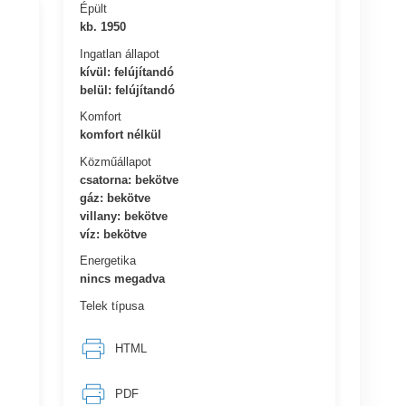
Épült
kb. 1950
Ingatlan állapot
kívül: felújítandó
belül: felújítandó
Komfort
komfort nélkül
Közműállapot
csatorna: bekötve
gáz: bekötve
villany: bekötve
víz: bekötve
Energetika
nincs megadva
Telek típusa
HTML
PDF