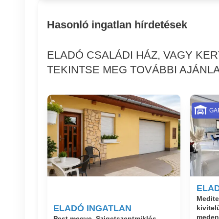
Hasonló ingatlan hírdetések
ELADÓ CSALÁDI HÁZ, VAGY KE
TEKINTSE MEG TOVÁBBI AJÁNLA
GA
ELAD
Medite
ELADÓ INGATLAN
kivite
medenc
Pest megye, Szigetszentmiklós,