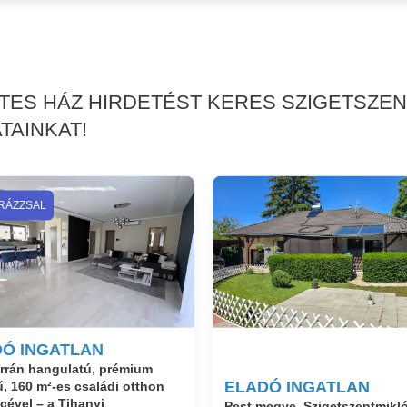
RTES HÁZ HIRDETÉST KERES SZIGETSZE
TAINKAT!
RÁZZSAL
Ó INGATLAN
rrán hangulatú, prémium
ELADÓ INGATLAN
lű, 160 m²-es családi otthon
ével – a Tihanyi
Pest megye, Szigetszentmikló