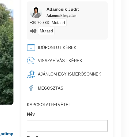
Adamcsik Judit
Adamcsik Ingatlan
Mutasd
+36 70 883
Mutasd
aj@
IDŐPONTOT KÉREK
VISSZAHÍVÁST KÉREK
AJÁNLOM EGY ISMERŐSÖMNEK
MEGOSZTÁS
KAPCSOLATFELVÉTEL
Név
_adimp