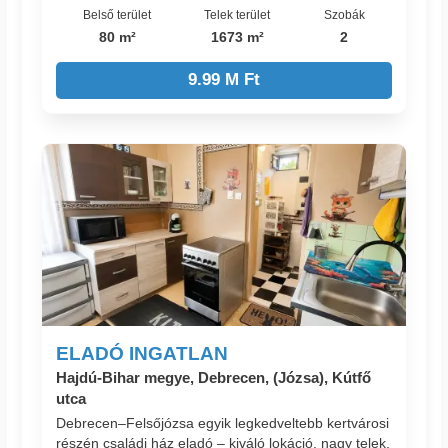
Belső terület
Telek terület
Szobák
80 m²
1673 m²
2
9.99 M Ft
ELADÓ INGATLAN
Hajdú-Bihar megye, Debrecen, (Józsa), Kútfő
utca
Debrecen–Felsőjózsa egyik legkedveltebb kertvárosi
részén családi ház eladó – kiváló lokáció, nagy telek,