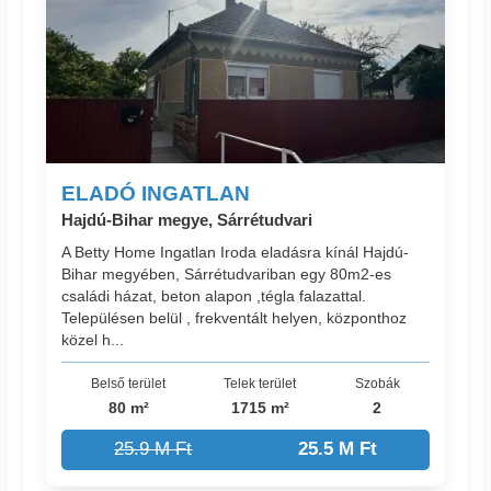
ELADÓ INGATLAN
Hajdú-Bihar megye, Sárrétudvari
A Betty Home Ingatlan Iroda eladásra kínál Hajdú-
Bihar megyében, Sárrétudvariban egy 80m2-es
családi házat, beton alapon ,tégla falazattal.
Településen belül , frekventált helyen, központhoz
közel h...
Belső terület
Telek terület
Szobák
80 m²
1715 m²
2
25.9 M Ft
25.5 M Ft