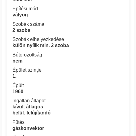
Építési mód
vályog
Szobák száma
2 szoba
Szobák elhelyezkedése
külön nyílik min. 2 szoba
Bútorozottság
nem
Épület szintje
1.
Épült
1960
Ingatlan állapot
kívül: átlagos
belül: felújítandó
Fűtés
gázkonvektor