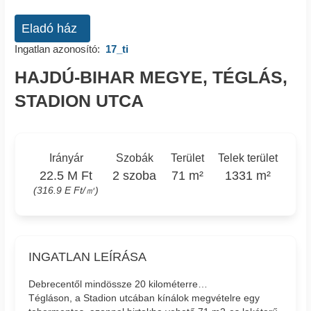
Eladó ház
Ingatlan azonosító:
17_ti
HAJDÚ-BIHAR MEGYE, TÉGLÁS,
STADION UTCA
Irányár
Szobák
Terület
Telek terület
22.5 M Ft
2 szoba
71 m²
1331 m²
(316.9 E Ft/㎡)
INGATLAN LEÍRÁSA
Debrecentől mindössze 20 kilométerre…
Tégláson, a Stadion utcában kínálok megvételre egy