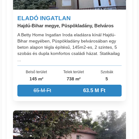
ELADÓ INGATLAN
Hajdú-Bihar megye, Püspökladány, Belváros
A Betty Home Ingatlan Iroda eladásra kínál Hajdú-
Bihar megyében, Püspökladány belvárosában egy
beton alapon tégla építésű, 145m2-es, 2 szintes, 5
szobás és dupla komfortos családi házat. Statikailag
...
Belső terület
Telek terület
Szobák
145 m²
738 m²
5
65 M Ft
63.5 M Ft