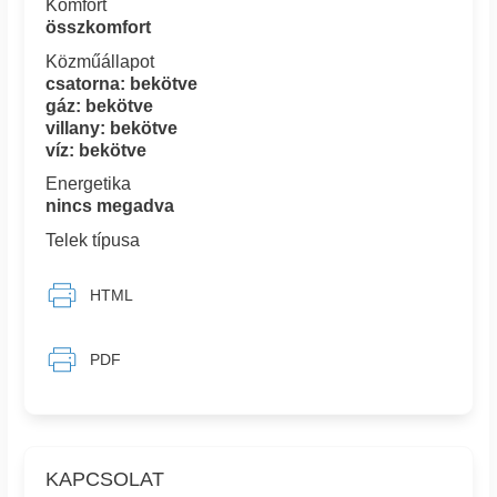
Komfort
összkomfort
Közműállapot
csatorna: bekötve
gáz: bekötve
villany: bekötve
víz: bekötve
Energetika
nincs megadva
Telek típusa
HTML
PDF
KAPCSOLAT