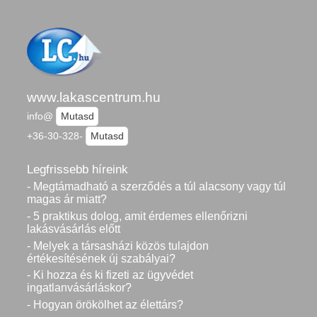
www.lakascentrum.hu
info@
Mutasd
+36-30-328-
Mutasd
Legfrissebb híreink
- Megtámadható a szerződés a túl alacsony vagy túl
magas ár miatt?
- 5 praktikus dolog, amit érdemes ellenőrizni
lakásvásárlás előtt
- Melyek a társasházi közös tulajdon
értékesítésének új szabályai?
- Ki hozza és ki fizeti az ügyvédet
ingatlanvásárláskor?
- Hogyan örökölhet az élettárs?