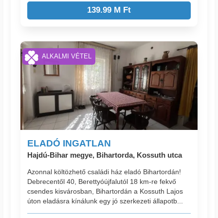
139.99 M Ft
ALKALMI VÉTEL
ELADÓ INGATLAN
Hajdú-Bihar megye, Bihartorda, Kossuth utca
Azonnal költözhető családi ház eladó Bihartordán!
Debrecentől 40, Berettyóújfalutól 18 km-re fekvő
csendes kisvárosban, Bihartordán a Kossuth Lajos
úton eladásra kínálunk egy jó szerkezeti állapotb...