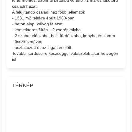
tehermentes, azonnal birtokba vehető 71 m2-es lakóterű
családi házat.
A felújítandó családi ház főbb jellemzői:
- 1331 m2 telekre épült 1960-ban
- beton alap, vályog falazat
- konvektoros fűtés + 2 cserépkályha
- 2 szoba, előszoba, hall, fürdőszoba, konyha és kamra
- összközműves
- aszfaltozott út az ingatlan előtt
További kérdéseire készséggel válaszolok akár hétvégén
is!
TÉRKÉP