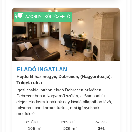
AZONNAL KÖLTÖZHETŐ
ELADÓ INGATLAN
Hajdú-Bihar megye, Debrecen, (Nagyerdőalja),
Tölgyfa utca
Igazi családi otthon eladó Debrecen szívében!
Debrecenben a Nagyerdő szélén, a Sámsoni út
elején eladásra kínálunk egy kiváló állapotban lévő,
folyamatosan karban tartott, mai igényeknek
megfelelő ...
Belső terület
Telek terület
Szobák
106 m²
526 m²
3+1