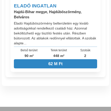
ELADÓ INGATLAN
Hajdú-Bihar megye, Hajdúböszörmény,
Belváros
Eladó Hajdúböszörmény belterületén egy kiváló
adottságokkal rendelkező családi ház. Azonnal
beköltözhető egy tisztító festés után. Részben
bútorozott. Az ablakok redőnnyel ellátottak. A szobák
alapte...
Belső terület
Telek terület
Szobák
90 m²
448 m²
2
62 M Ft