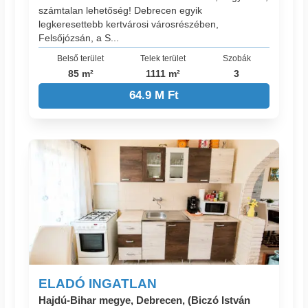
számtalan lehetőség! Debrecen egyik
legkeresettebb kertvárosi városrészében,
Felsőjózsán, a S...
Belső terület
Telek terület
Szobák
85 m²
1111 m²
3
64.9 M Ft
ELADÓ INGATLAN
Hajdú-Bihar megye, Debrecen, (Biczó István