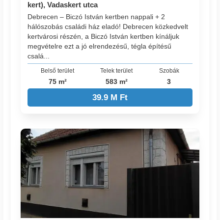
kert), Vadaskert utca
Debrecen – Biczó István kertben nappali + 2
hálószobás családi ház eladó! Debrecen közkedvelt
kertvárosi részén, a Biczó István kertben kínáljuk
megvételre ezt a jó elrendezésű, tégla építésű
csalá...
Belső terület
Telek terület
Szobák
75 m²
583 m²
3
39.9 M Ft