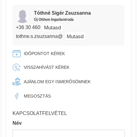
Tóthné Sigér Zsuzsanna
Új Otthon Ingatlaniroda
Mutasd
+36 30 460
Mutasd
tothne.s.zsuzsanna@
IDŐPONTOT KÉREK
VISSZAHÍVÁST KÉREK
AJÁNLOM EGY ISMERŐSÖMNEK
MEGOSZTÁS
KAPCSOLATFELVÉTEL
Név