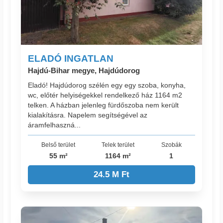
ELADÓ INGATLAN
Hajdú-Bihar megye, Hajdúdorog
Eladó! Hajdúdorog szélén egy egy szoba, konyha,
wc, előtér helyiségekkel rendelkező ház 1164 m2
telken. A házban jelenleg fürdőszoba nem került
kialakításra. Napelem segítségével az
áramfelhaszná...
Belső terület
Telek terület
Szobák
55 m²
1164 m²
1
24.5 M Ft