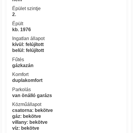
Épület szintje
2.
Épült
kb. 1976
Ingatlan állapot
kívül: felújított
belül: felújított
Fűtés
gázkazán
Komfort
duplakomfort
Parkolás
van önálló garázs
Közműállapot
csatorna: bekötve
gáz: bekötve
villany: bekötve
víz: bekötve