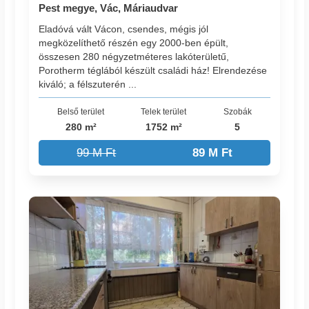
Pest megye, Vác, Máriaudvar
Eladóvá vált Vácon, csendes, mégis jól
megközelíthető részén egy 2000-ben épült,
összesen 280 négyzetméteres lakóterületű,
Porotherm téglából készült családi ház! Elrendezése
kiváló; a félszuterén ...
Belső terület
Telek terület
Szobák
280 m²
1752 m²
5
99 M Ft
89 M Ft