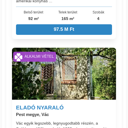
amerikai konyhás ...
Belső terület
Telek terület
Szobák
92 m²
165 m²
4
97.5 M Ft
ALKALMI VÉTEL
ELADÓ NYARALÓ
Pest megye, Vác
Vác egyik legszebb, legnyugodtabb részén, a