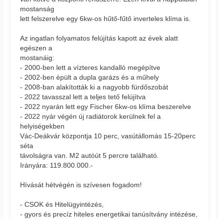
mostanság
lett felszerelve egy 6kw-os hűtő-fűtő inverteles klíma is.
Az ingatlan folyamatos felújítás kapott az évek alatt
egészen a
mostanáig:
- 2000-ben lett a vízteres kandalló megépítve
- 2002-ben épült a dupla garázs és a műhely
- 2008-ban alakították ki a nagyobb fürdőszobát
- 2022 tavasszal lett a teljes tető felújítva
- 2022 nyarán lett egy Fischer 6kw-os klíma beszerelve
- 2022 nyár végén új radiátorok kerülnek fel a
helyiségekben
Vác-Deákvár központja 10 perc, vasútállomás 15-20perc
séta
távolságra van. M2 autóút 5 percre található.
Irányára: 119.800.000.-
Hívását hétvégén is szívesen fogadom!
- CSOK és Hitelügyintézés,
- gyors és precíz hiteles energetikai tanúsítvány intézése,