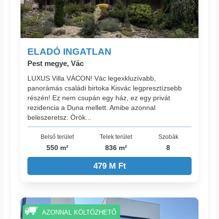
ELADÓ INGATLAN
Pest megye, Vác
LUXUS Villa VÁCON! Vác legexkluzívabb,
panorámás családi birtoka Kisvác legpresztízsebb
részén! Ez nem csupán egy ház, ez egy privát
rezidencia a Duna mellett. Amibe azonnal
beleszeretsz: Örök...
Belső terület
Telek terület
Szobák
550 m²
836 m²
8
479 M Ft
AZONNAL KÖLTÖZHETŐ