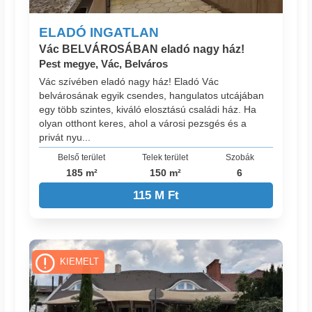
ELADÓ INGATLAN
Vác BELVÁROSÁBAN eladó nagy ház!
Pest megye, Vác, Belváros
Vác szívében eladó nagy ház! Eladó Vác
belvárosának egyik csendes, hangulatos utcájában
egy több szintes, kiváló elosztású családi ház. Ha
olyan otthont keres, ahol a városi pezsgés és a
privát nyu...
Belső terület
Telek terület
Szobák
185 m²
150 m²
6
115 M Ft
KIEMELT