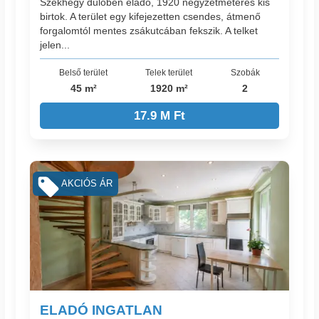
Székhegy dűlőben eladó, 1920 négyzetméteres kis
birtok. A terület egy kifejezetten csendes, átmenő
forgalomtól mentes zsákutcában fekszik. A telket
jelen...
Belső terület
Telek terület
Szobák
45 m²
1920 m²
2
17.9 M Ft
AKCIÓS ÁR
ELADÓ INGATLAN