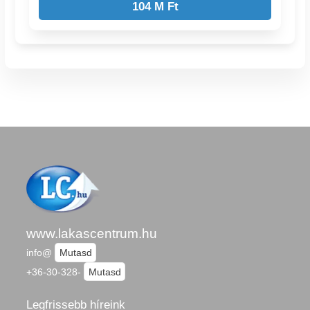
104 M Ft
www.lakascentrum.hu
info@
Mutasd
+36-30-328-
Mutasd
Legfrissebb híreink