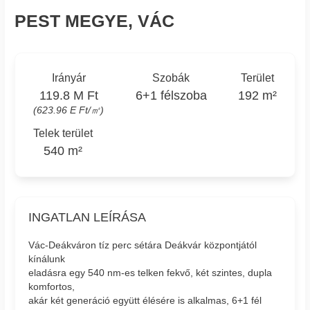
PEST MEGYE, VÁC
Irányár
Szobák
Terület
119.8 M Ft
6+1 félszoba
192 m²
(623.96 E Ft/㎡)
Telek terület
540 m²
INGATLAN LEÍRÁSA
Vác-Deákváron tíz perc sétára Deákvár központjától
kínálunk
eladásra egy 540 nm-es telken fekvő, két szintes, dupla
komfortos,
akár két generáció együtt élésére is alkalmas, 6+1 fél