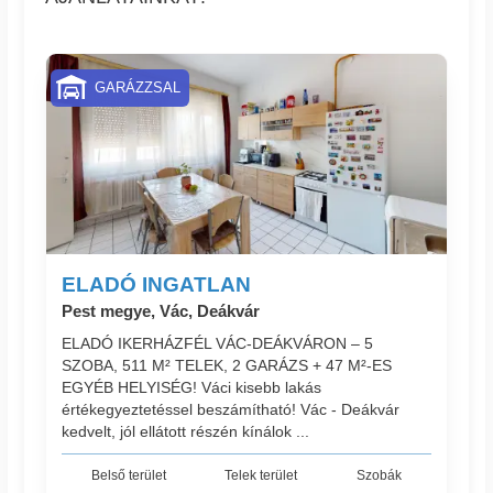
GARÁZZSAL
ELADÓ INGATLAN
Pest megye, Vác, Deákvár
ELADÓ IKERHÁZFÉL VÁC-DEÁKVÁRON – 5
SZOBA, 511 M² TELEK, 2 GARÁZS + 47 M²-ES
EGYÉB HELYISÉG! Váci kisebb lakás
értékegyeztetéssel beszámítható! Vác - Deákvár
kedvelt, jól ellátott részén kínálok ...
Belső terület
Telek terület
Szobák