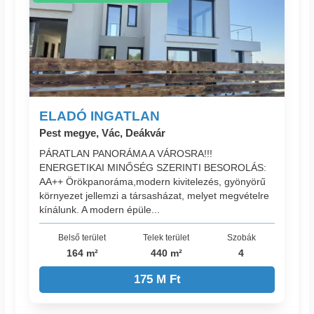
ELADÓ INGATLAN
Pest megye, Vác, Deákvár
PÁRATLAN PANORÁMA A VÁROSRA!!!
ENERGETIKAI MINŐSÉG SZERINTI BESOROLÁS:
AA++ Örökpanoráma,modern kivitelezés, gyönyörű
környezet jellemzi a társasházat, melyet megvételre
kínálunk. A modern épüle...
Belső terület
Telek terület
Szobák
164 m²
440 m²
4
175 M Ft