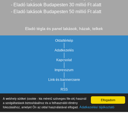
- Eladó lakások Budapesten 30 millió Ft alatt
- Eladó lakások Budapesten 50 millió Ft alatt
Eladó tégla és panel lakások, házak, telkek
Oldaltérkép
Adatkezelés
Kapcsolat
Impresszum
Link és bannercsere
RSS
A webhely sütiket (cookie - kis méretű szöveges file-ok) használ
Elfogadom
Vár-Köz Kft. - Ingatlan nyilvántartó, ügyviteli és
a szolgáltatások biztosításához és a felhasználói élmény
Copyright © 2021.
Adatkezelési tájékoztató
fokozásához, amelyet Ön az oldal használatával elfogad.
adminisztrációs szoftver