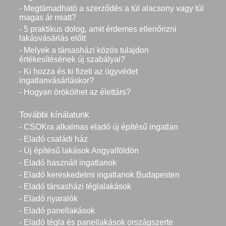
- Megtámadható a szerződés a túl alacsony vagy túl
magas ár miatt?
- 5 praktikus dolog, amit érdemes ellenőrizni
lakásvásárlás előtt
- Melyek a társasházi közös tulajdon
értékesítésének új szabályai?
- Ki hozza és ki fizeti az ügyvédet
ingatlanvásárláskor?
- Hogyan örökölhet az élettárs?
További kínálatunk
- CSOKra alkalmas eladó új építésű ingatlan
- Eladó családi ház
- Új építésű lakások Angyalföldön
- Eladó használt ingatlanok
- Eladó kereskedelmi ingatlanok Budapesten
- Eladó társasházi téglalakások
- Eladó nyaralók
- Eladó panellakások
- Eladó tégla és panellakások országszerte