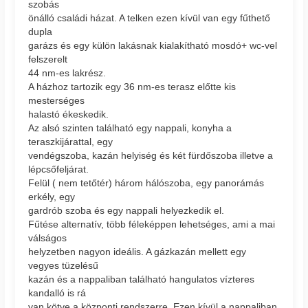
szobás
önálló családi házat. A telken ezen kívül van egy fűthető
dupla
garázs és egy külön lakásnak kialakítható mosdó+ wc-vel
felszerelt
44 nm-es lakrész.
A házhoz tartozik egy 36 nm-es terasz előtte kis
mesterséges
halastó ékeskedik.
Az alsó szinten található egy nappali, konyha a
teraszkijárattal, egy
vendégszoba, kazán helyiség és két fürdőszoba illetve a
lépcsőfeljárat.
Felül ( nem tetőtér) három hálószoba, egy panorámás
erkély, egy
gardrób szoba és egy nappali helyezkedik el.
Fűtése alternatív, több féleképpen lehetséges, ami a mai
válságos
helyzetben nagyon ideális. A gázkazán mellett egy
vegyes tüzelésű
kazán és a nappaliban található hangulatos vízteres
kandalló is rá
van kötve a központi rendszerre. Ezen kívül a nappaliban