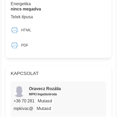
Energetika
nincs megadva
Telek típusa
HTML
PDF
KAPCSOLAT
Oravecz Rozália
MPKI Ingatlaniroda
Mutasd
+36 70 281
Mutasd
mpkivac@