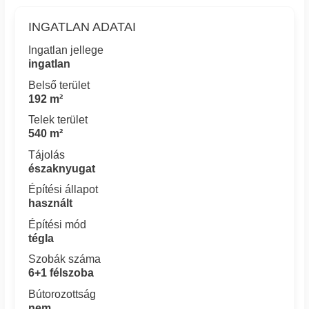
INGATLAN ADATAI
Ingatlan jellege
ingatlan
Belső terület
192 m²
Telek terület
540 m²
Tájolás
északnyugat
Építési állapot
használt
Építési mód
tégla
Szobák száma
6+1 félszoba
Bútorozottság
nem