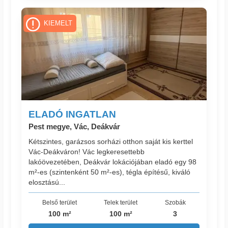
KIEMELT
ELADÓ INGATLAN
Pest megye, Vác, Deákvár
Kétszintes, garázsos sorházi otthon saját kis kerttel
Vác-Deákváron! Vác legkeresettebb
lakóövezetében, Deákvár lokációjában eladó egy 98
m²-es (szintenként 50 m²-es), tégla építésű, kiváló
elosztású...
Belső terület
Telek terület
Szobák
100 m²
100 m²
3