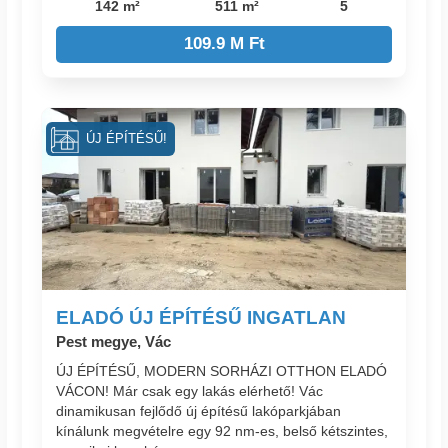
142 m²
511 m²
5
109.9 M Ft
ÚJ ÉPÍTÉSŰ!
ELADÓ ÚJ ÉPÍTÉSŰ INGATLAN
Pest megye, Vác
ÚJ ÉPÍTÉSŰ, MODERN SORHÁZI OTTHON ELADÓ
VÁCON! Már csak egy lakás elérhető! Vác
dinamikusan fejlődő új építésű lakóparkjában
kínálunk megvételre egy 92 nm-es, belső kétszintes,