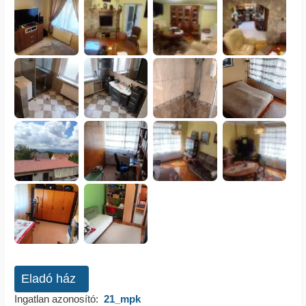
Eladó ház
Ingatlan azonosító:
21_mpk