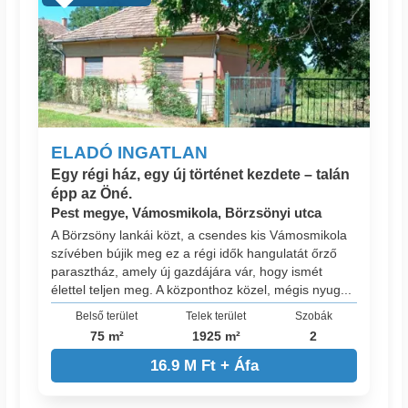
ELADÓ INGATLAN
Egy régi ház, egy új történet kezdete – talán
épp az Öné.
Pest megye, Vámosmikola, Börzsönyi utca
A Börzsöny lankái közt, a csendes kis Vámosmikola
szívében bújik meg ez a régi idők hangulatát őrző
parasztház, amely új gazdájára vár, hogy ismét
élettel teljen meg. A központhoz közel, mégis nyug...
Belső terület
Telek terület
Szobák
75 m²
1925 m²
2
16.9 M Ft + Áfa