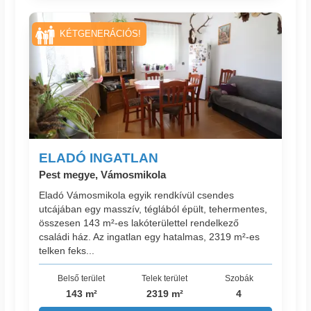
KÉTGENERÁCIÓS!
ELADÓ INGATLAN
Pest megye, Vámosmikola
Eladó Vámosmikola egyik rendkívül csendes
utcájában egy masszív, téglából épült, tehermentes,
összesen 143 m²-es lakóterülettel rendelkező
családi ház. Az ingatlan egy hatalmas, 2319 m²-es
telken feks...
Belső terület
Telek terület
Szobák
143 m²
2319 m²
4