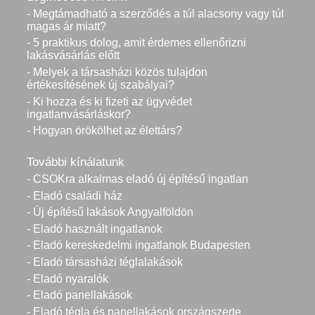
- Megtámadható a szerződés a túl alacsony vagy túl
magas ár miatt?
- 5 praktikus dolog, amit érdemes ellenőrizni
lakásvásárlás előtt
- Melyek a társasházi közös tulajdon
értékesítésének új szabályai?
- Ki hozza és ki fizeti az ügyvédet
ingatlanvásárláskor?
- Hogyan örökölhet az élettárs?
További kínálatunk
- CSOKra alkalmas eladó új építésű ingatlan
- Eladó családi ház
- Új építésű lakások Angyalföldön
- Eladó használt ingatlanok
- Eladó kereskedelmi ingatlanok Budapesten
- Eladó társasházi téglalakások
- Eladó nyaralók
- Eladó panellakások
- Eladó tégla és panellakások országszerte