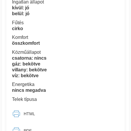
Ingatlan állapot
kívül: jó
belül: jó
Fűtés
cirko
Komfort
összkomfort
Közműállapot
csatorna: nincs
gáz: bekötve
villany: bekötve
víz: bekötve
Energetika
nincs megadva
Telek típusa
HTML
PDF