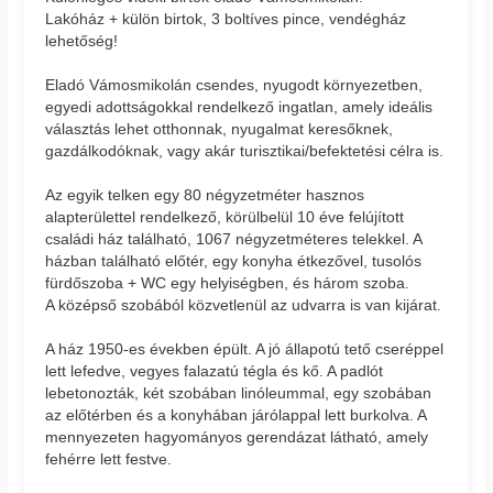
Lakóház + külön birtok, 3 boltíves pince, vendégház
lehetőség!
Eladó Vámosmikolán csendes, nyugodt környezetben,
egyedi adottságokkal rendelkező ingatlan, amely ideális
választás lehet otthonnak, nyugalmat keresőknek,
gazdálkodóknak, vagy akár turisztikai/befektetési célra is.
Az egyik telken egy 80 négyzetméter hasznos
alapterülettel rendelkező, körülbelül 10 éve felújított
családi ház található, 1067 négyzetméteres telekkel. A
házban található előtér, egy konyha étkezővel, tusolós
fürdőszoba + WC egy helyiségben, és három szoba.
A középső szobából közvetlenül az udvarra is van kijárat.
A ház 1950-es években épült. A jó állapotú tető cseréppel
lett lefedve, vegyes falazatú tégla és kő. A padlót
lebetonozták, két szobában linóleummal, egy szobában
az előtérben és a konyhában járólappal lett burkolva. A
mennyezeten hagyományos gerendázat látható, amely
fehérre lett festve.