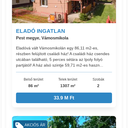
ELADÓ INGATLAN
Pest megye, Vámosmikola
Eladóvá vált Vámosmikolán egy 86,11 m2-es,
részben felújított családi ház! A családi ház csendes
utcában található, 5 perces sétára az Ipoly folyó
partjától! A ház alsó szintje 59,71 m2-es haszn...
Belső terület
Telek terület
Szobák
86 m²
1307 m²
2
33.9 M Ft
AKCIÓS ÁR