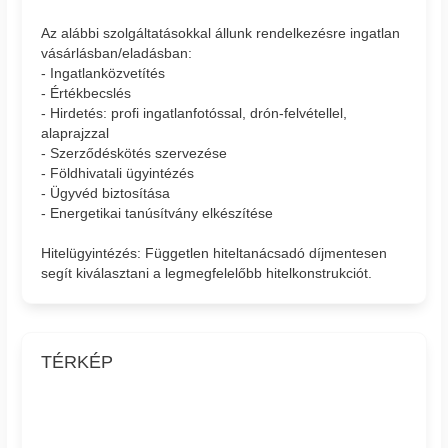
Az alábbi szolgáltatásokkal állunk rendelkezésre ingatlan
vásárlásban/eladásban:
- Ingatlanközvetítés
- Értékbecslés
- Hirdetés: profi ingatlanfotóssal, drón-felvétellel,
alaprajzzal
- Szerződéskötés szervezése
- Földhivatali ügyintézés
- Ügyvéd biztosítása
- Energetikai tanúsítvány elkészítése
Hitelügyintézés: Független hiteltanácsadó díjmentesen
segít kiválasztani a legmegfelelőbb hitelkonstrukciót.
TÉRKÉP