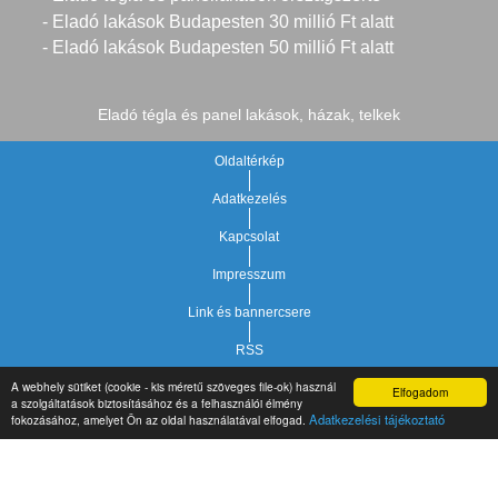
- Eladó lakások Budapesten 30 millió Ft alatt
- Eladó lakások Budapesten 50 millió Ft alatt
Eladó tégla és panel lakások, házak, telkek
Oldaltérkép
Adatkezelés
Kapcsolat
Impresszum
Link és bannercsere
RSS
A webhely sütiket (cookie - kis méretű szöveges file-ok) használ
Elfogadom
Vár-Köz Kft. - Ingatlan nyilvántartó, ügyviteli és
a szolgáltatások biztosításához és a felhasználói élmény
Copyright © 2021.
Adatkezelési tájékoztató
fokozásához, amelyet Ön az oldal használatával elfogad.
adminisztrációs szoftver