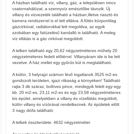
A házban található víz, villany, gáz, a településen nincs
csatornahálózat, a szennyvíz emésztőbe távozik. Új
villany és vizvezeték található a házban,illetve riasztó és
kamera rendszerrel is el lett ellátva. A fűtés központilag
gázcirkóval, radiátorokkal lett megoldva, az egyik
szobában egy fatüzelésű kandalló is található. A meleg
víz ellátás is a gáz cirkóval megoldott.
A telken található egy 20,62 négyzetméteres műhely 20
négyzetméteres fedett előtérrel. Villanyáram ide is be lett
vezetve. A ház mellet egy gyűrűs kút is megtalálható.
A külön, 3 helyrajzi számon lévő ingatlanok 3525 m2-es
gondozott területen, igazi ritkaság a környéken! Található
rajta 3 db száraz, boltíves pince, mindegyik felett egy-egy
kb. 20 m2-es, 23,11 m2-es és egy 23,58 négyzetméteres
kis épület, amelyekben a villany és vízellátás megoldott,
külön villany és vízórával rendelkeznek. Az épületek előtt
3 nagy diófa található.
A telkek összterülete: 4632 négyzetméter.