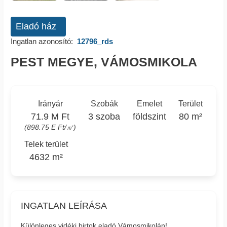
Eladó ház
Ingatlan azonosító:
12796_rds
PEST MEGYE, VÁMOSMIKOLA
Irányár
Szobák
Emelet
Terület
71.9 M Ft
3 szoba
földszint
80 m²
(898.75 E Ft/㎡)
Telek terület
4632 m²
INGATLAN LEÍRÁSA
Különleges vidéki birtok eladó Vámosmikolán!