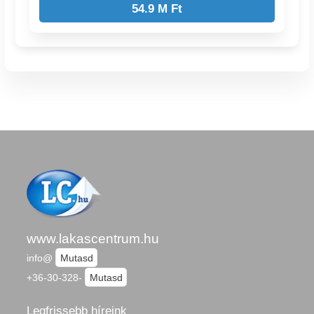
54.9 M Ft
www.lakascentrum.hu
info@
Mutasd
+36-30-328-
Mutasd
Legfrissebb híreink