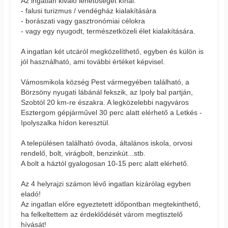
Az ingatlan kiváló lehetőséget kínál:
- falusi turizmus / vendégház kialakítására
- borászati vagy gasztronómiai célokra
- vagy egy nyugodt, természetközeli élet kialakítására.
A ingatlan két utcáról megközelíthető, egyben és külön is
jól használható, ami további értéket képvisel.
Vámosmikola község Pest vármegyében található, a
Börzsöny nyugati lábánál fekszik, az Ipoly bal partján,
Szobtól 20 km-re északra. A legközelebbi nagyváros
Esztergom gépjárművel 30 perc alatt elérhető a Letkés -
Ipolyszalka hídon keresztül.
A településen található óvoda, általános iskola, orvosi
rendelő, bolt, virágbolt, benzinkút...stb.
A bolt a háztól gyalogosan 10-15 perc alatt elérhető.
Az 4 helyrajzi számon lévő ingatlan kizárólag egyben
eladó!
Az ingatlan előre egyeztetett időpontban megtekinthető,
ha felkeltettem az érdeklődését várom megtisztelő
hívását!