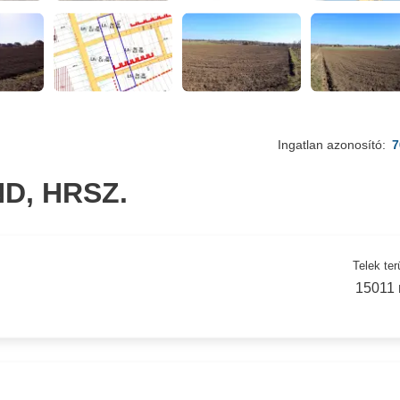
Ingatlan azonosító:
7
D, HRSZ.
Telek ter
15011 