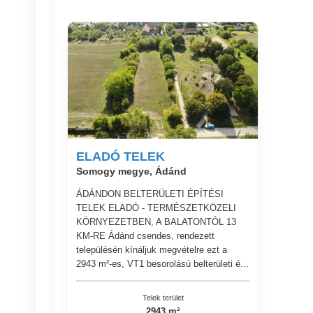
ELADÓ TELEK
Somogy megye, Ádánd
ÁDÁNDON BELTERÜLETI ÉPÍTÉSI
TELEK ELADÓ - TERMÉSZETKÖZELI
KÖRNYEZETBEN, A BALATONTÓL 13
KM-RE Ádánd csendes, rendezett
településén kínáljuk megvételre ezt a
2943 m²-es, VT1 besorolású belterületi é...
Telek terület
2943 m²