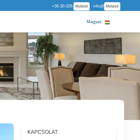
+36-30-328-
info@
Mutasd
Mutasd
Magyar
KAPCSOLAT