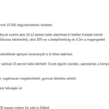
mint 15.000 négyzetméteres területet.
yzat szerint akár 10-12 építési telek alakítható ki belőle! A képek között
 (falusias lakóterület), ahol 30%-os a beépíthetőség és 6,5m a megengedett
edvelőinek igényes lovastanyát is ki lehet alakítani.
ér autóval 15 percen belül elérhető. Ezzel együtt csendes, panorámás a körny
tt, rugalmasan megtekinthető, gyorsan birtokba vehető.
ár hétvégén is!
000 square meters for sale in Ádánd.