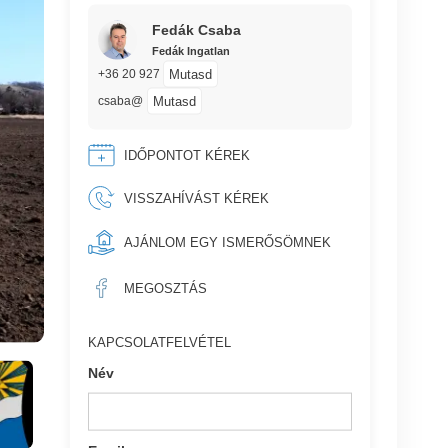
Fedák Csaba
Fedák Ingatlan
Mutasd
+36 20 927
Mutasd
csaba@
IDŐPONTOT KÉREK
VISSZAHÍVÁST KÉREK
AJÁNLOM EGY ISMERŐSÖMNEK
MEGOSZTÁS
KAPCSOLATFELVÉTEL
Név