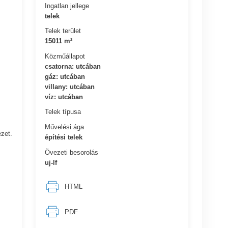
Ingatlan jellege
telek
Telek terület
15011 m²
Közműállapot
csatorna: utcában
gáz: utcában
villany: utcában
víz: utcában
Telek típusa
Művelési ága
ezet.
építési telek
Övezeti besorolás
uj-lf
HTML
PDF