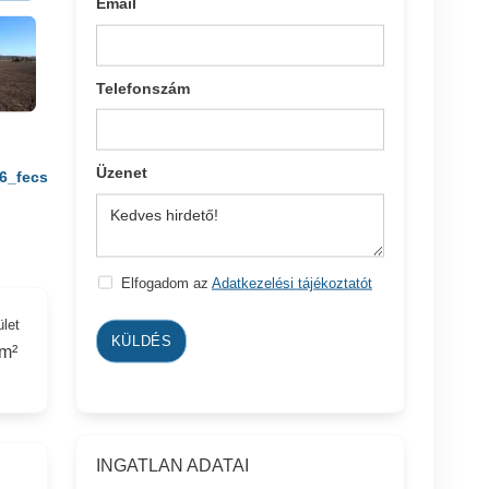
Email
Telefonszám
Üzenet
6_fecs
Elfogadom az
Adatkezelési tájékoztatót
ület
KÜLDÉS
m²
INGATLAN ADATAI