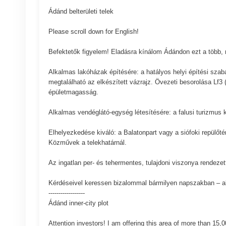
Ádánd belterületi telek
Please scroll down for English!
Befektetők figyelem! Eladásra kínálom Ádándon ezt a több, 
Alkalmas lakóházak építésére: a hatályos helyi építési szabál
megtalálható az elkészített vázrajz. Övezeti besorolása Lf3
épületmagasság.
Alkalmas vendéglátó-egység létesítésére: a falusi turizmus k
Elhelyezkedése kiváló: a Balatonpart vagy a siófoki repülőt
Közművek a telekhatárnál.
Az ingatlan per- és tehermentes, tulajdoni viszonya rendeze
Kérdéseivel keressen bizalommal bármilyen napszakban – ak
------------------
Ádánd inner-city plot
Attention investors! I am offering this area of more than 15,