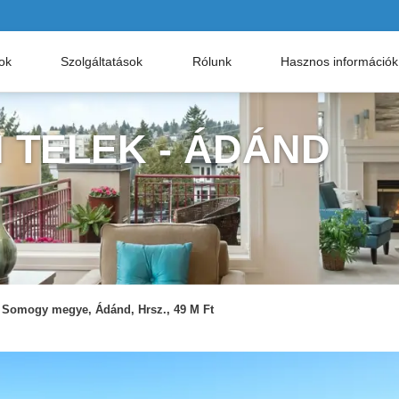
nok
Szolgáltatások
Rólunk
Hasznos információk
I TELEK - ÁDÁND
Somogy megye, Ádánd, Hrsz., 49 M Ft