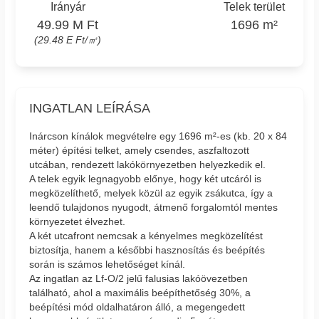
Irányár
Telek terület
49.99 M Ft
1696 m²
(29.48 E Ft/㎡)
INGATLAN LEÍRÁSA
Inárcson kínálok megvételre egy 1696 m²-es (kb. 20 x 84
méter) építési telket, amely csendes, aszfaltozott
utcában, rendezett lakókörnyezetben helyezkedik el.
A telek egyik legnagyobb előnye, hogy két utcáról is
megközelíthető, melyek közül az egyik zsákutca, így a
leendő tulajdonos nyugodt, átmenő forgalomtól mentes
környezetet élvezhet.
A két utcafront nemcsak a kényelmes megközelítést
biztosítja, hanem a későbbi hasznosítás és beépítés
során is számos lehetőséget kínál.
Az ingatlan az Lf-O/2 jelű falusias lakóövezetben
található, ahol a maximális beépíthetőség 30%, a
beépítési mód oldalhatáron álló, a megengedett