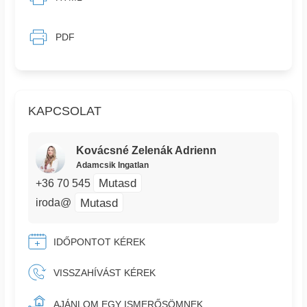
PDF
KAPCSOLAT
Kovácsné Zelenák Adrienn
Adamcsik Ingatlan
Mutasd
+36 70 545
Mutasd
iroda@
IDŐPONTOT KÉREK
VISSZAHÍVÁST KÉREK
AJÁNLOM EGY ISMERŐSÖMNEK