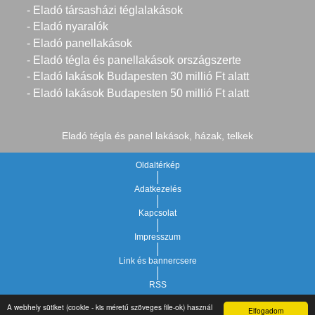
- Eladó társasházi téglalakások
- Eladó nyaralók
- Eladó panellakások
- Eladó tégla és panellakások országszerte
- Eladó lakások Budapesten 30 millió Ft alatt
- Eladó lakások Budapesten 50 millió Ft alatt
Eladó tégla és panel lakások, házak, telkek
Oldaltérkép
Adatkezelés
Kapcsolat
Impresszum
Link és bannercsere
RSS
A webhely sütiket (cookie - kis méretű szöveges file-ok) használ
Elfogadom