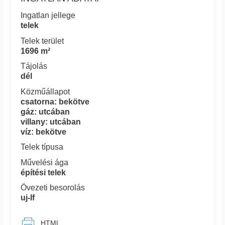
Ingatlan jellege
telek
Telek terület
1696 m²
Tájolás
dél
Közműállapot
csatorna: bekötve
gáz: utcában
villany: utcában
víz: bekötve
Telek típusa
Művelési ága
építési telek
Övezeti besorolás
uj-lf
HTML