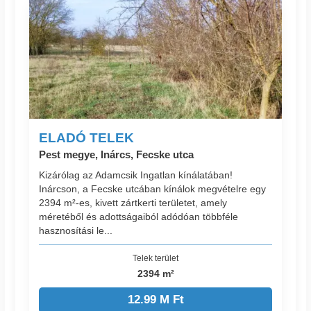
ELADÓ TELEK
Pest megye, Inárcs, Fecske utca
Kizárólag az Adamcsik Ingatlan kínálatában!
Inárcson, a Fecske utcában kínálok megvételre egy
2394 m²-es, kivett zártkerti területet, amely
méretéből és adottságaiból adódóan többféle
hasznosítási le...
Telek terület
2394 m²
12.99 M Ft