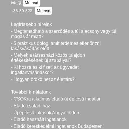
info@
Mutasd
+36-30-328-
Mutasd
Legfrissebb híreink
- Megtámadható a szerződés a túl alacsony vagy túl
magas ár miatt?
- 5 praktikus dolog, amit érdemes ellenőrizni
lakásvásárlás előtt
- Melyek a társasházi közös tulajdon
értékesítésének új szabályai?
- Ki hozza és ki fizeti az ügyvédet
ingatlanvásárláskor?
- Hogyan örökölhet az élettárs?
További kínálatunk
- CSOKra alkalmas eladó új építésű ingatlan
- Eladó családi ház
- Új építésű lakások Angyalföldön
- Eladó használt ingatlanok
- Eladó kereskedelmi ingatlanok Budapesten