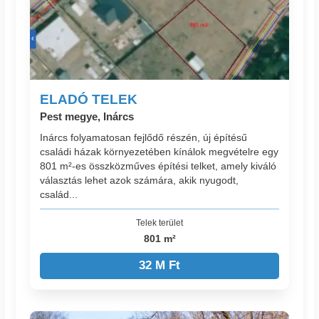
ELADÓ TELEK
Pest megye, Inárcs
Inárcs folyamatosan fejlődő részén, új építésű
családi házak környezetében kínálok megvételre egy
801 m²-es összközműves építési telket, amely kiváló
választás lehet azok számára, akik nyugodt,
család...
Telek terület
801 m²
32 M Ft