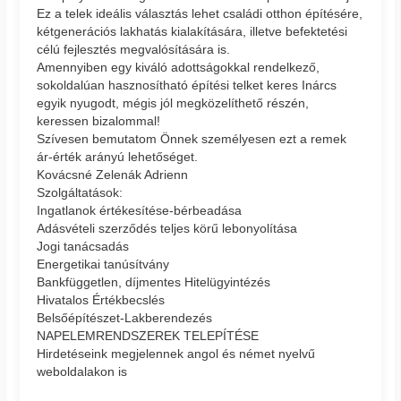
Ez a telek ideális választás lehet családi otthon építésére,
kétgenerációs lakhatás kialakítására, illetve befektetési
célú fejlesztés megvalósítására is.
Amennyiben egy kiváló adottságokkal rendelkező,
sokoldalúan hasznosítható építési telket keres Inárcs
egyik nyugodt, mégis jól megközelíthető részén,
keressen bizalommal!
Szívesen bemutatom Önnek személyesen ezt a remek
ár-érték arányú lehetőséget.
Kovácsné Zelenák Adrienn
Szolgáltatások:
Ingatlanok értékesítése-bérbeadása
Adásvételi szerződés teljes körű lebonyolítása
Jogi tanácsadás
Energetikai tanúsítvány
Bankfüggetlen, díjmentes Hitelügyintézés
Hivatalos Értékbecslés
Belsőépítészet-Lakberendezés
NAPELEMRENDSZEREK TELEPÍTÉSE
Hirdetéseink megjelennek angol és német nyelvű
weboldalakon is