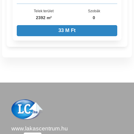
Telek terület
Szobák
2392 m²
0
33 M Ft
www.lakascentrum.hu