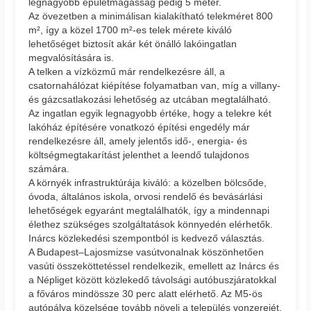
legnagyobb épületmagasság pedig 5 méter.
Az övezetben a minimálisan kialakítható telekméret 800
m², így a közel 1700 m²-es telek mérete kiváló
lehetőséget biztosít akár két önálló lakóingatlan
megvalósítására is.
A telken a vízközmű már rendelkezésre áll, a
csatornahálózat kiépítése folyamatban van, míg a villany-
és gázcsatlakozási lehetőség az utcában megtalálható.
Az ingatlan egyik legnagyobb értéke, hogy a telekre két
lakóház építésére vonatkozó építési engedély már
rendelkezésre áll, amely jelentős idő-, energia- és
költségmegtakarítást jelenthet a leendő tulajdonos
számára.
A környék infrastruktúrája kiváló: a közelben bölcsőde,
óvoda, általános iskola, orvosi rendelő és bevásárlási
lehetőségek egyaránt megtalálhatók, így a mindennapi
élethez szükséges szolgáltatások könnyedén elérhetők.
Inárcs közlekedési szempontból is kedvező választás.
A Budapest–Lajosmizse vasútvonalnak köszönhetően
vasúti összeköttetéssel rendelkezik, emellett az Inárcs és
a Népliget között közlekedő távolsági autóbuszjáratokkal
a főváros mindössze 30 perc alatt elérhető. Az M5-ös
autópálya közelsége tovább növeli a település vonzerejét.