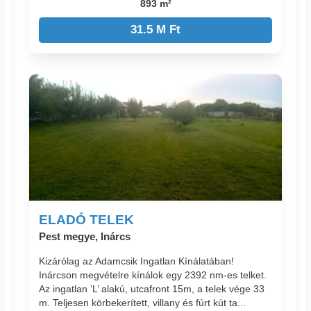
893 m²
31.5 M Ft
ELADÓ TELEK
Pest megye, Inárcs
Kizárólag az Adamcsik Ingatlan Kínálatában!
Inárcson megvételre kínálok egy 2392 nm-es telket.
Az ingatlan ’L’ alakú, utcafront 15m, a telek vége 33
m. Teljesen körbekerített, villany és fúrt kút ta...