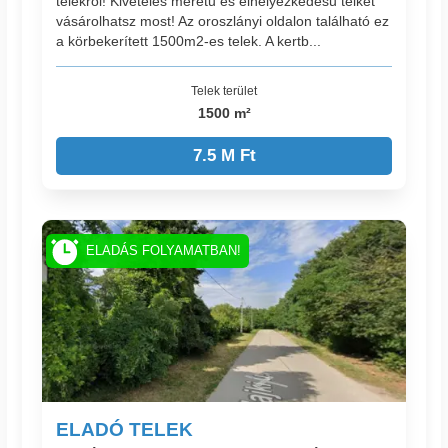
telekről! Kivételes méretű és elhelyezkedésű telket
vásárolhatsz most! Az oroszlányi oldalon található ez
a körbekerített 1500m2-es telek. A kertb...
Telek terület
1500 m²
7.5 M Ft
ELADÁS FOLYAMATBAN!
ELADÓ TELEK