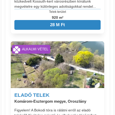
közkedvelt Kossuth-kert városrészben kínálunk
megvételre egy különleges adottságokkal rendel...
Telek terület
920 m²
28 M Ft
ALKALMI VÉTEL
ELADÓ TELEK
Komárom-Esztergom megye, Oroszlány
Figyelem! A Bokodi tóra is rálátni erről az eladó