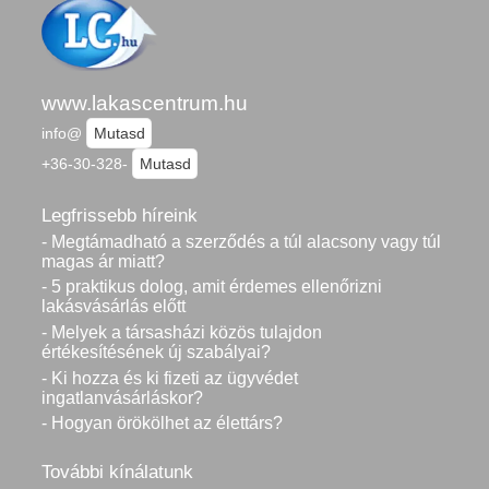
www.lakascentrum.hu
info@
Mutasd
+36-30-328-
Mutasd
Legfrissebb híreink
- Megtámadható a szerződés a túl alacsony vagy túl
magas ár miatt?
- 5 praktikus dolog, amit érdemes ellenőrizni
lakásvásárlás előtt
- Melyek a társasházi közös tulajdon
értékesítésének új szabályai?
- Ki hozza és ki fizeti az ügyvédet
ingatlanvásárláskor?
- Hogyan örökölhet az élettárs?
További kínálatunk