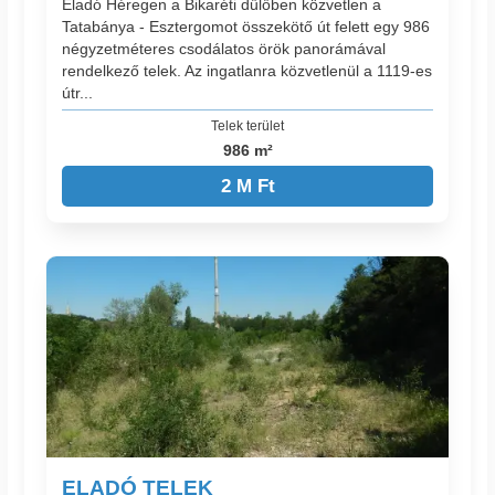
Eladó Héregen a Bikaréti dűlőben közvetlen a
Tatabánya - Esztergomot összekötő út felett egy 986
négyzetméteres csodálatos örök panorámával
rendelkező telek. Az ingatlanra közvetlenül a 1119-es
útr...
Telek terület
986 m²
2 M Ft
ELADÓ TELEK