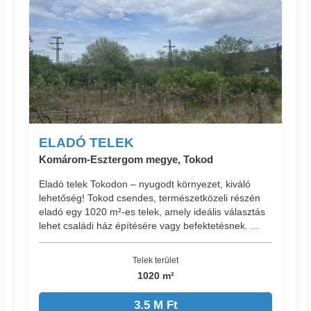
ELADÓ TELEK
Komárom-Esztergom megye, Tokod
Eladó telek Tokodon – nyugodt környezet, kiváló
lehetőség! Tokod csendes, természetközeli részén
eladó egy 1020 m²-es telek, amely ideális választás
lehet családi ház építésére vagy befektetésnek. ...
Telek terület
1020 m²
3.5 M Ft