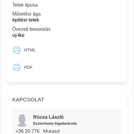
Telek típusa
Művelési ága
építési telek
Övezeti besorolás
uj-lke
HTML
PDF
KAPCSOLAT
Rózsa László
Eszterhome Ingatlaniroda
Mutasd
+36 20 776