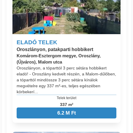
ELADÓ TELEK
Oroszlányon, patakparti hobbikert
Komárom-Esztergom megye, Oroszlány,
(Újváros), Malom utca
Oroszlányon, a tóparttól 3 perc sétára hobbikert
eladó! - Oroszlány kedvelt részén, a Malom-dűlőben,
a tóparttól mindössze 3 perc sétára kínálok
megvételre egy 337 m²-es, teljes egészében
körbekerí...
Telek terület
337 m²
6.2 M Ft