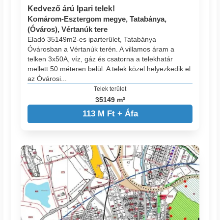
Kedvező árú Ipari telek!
Komárom-Esztergom megye, Tatabánya,
(Óváros), Vértanúk tere
Eladó 35149m2-es iparterület, Tatabánya
Óvárosban a Vértanúk terén. A villamos áram a
telken 3x50A, víz, gáz és csatorna a telekhatár
mellett 50 méteren belül. A telek közel helyezkedik el
az Óvárosi...
Telek terület
35149 m²
113 M Ft + Áfa