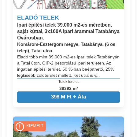
ELADÓ TELEK
Ipari építési telek 39.000 m2-es méretben,
saját kúttal, 3x160A ipari árammal Tatabánya
Óvárosban.
Komárom-Esztergom megye, Tatabánya, (6 os
telep), Tatai utca
Eladó több mint 39.000 m2-es Ipari telek Tatabányán
a Tatai úton, GIP-2 besorolású ipari területen. Az
ingatlan építési terület, 50 %-ban beépíthető, 25%
legkisebb zöldterület mellett. Két útra is v...
Telek terület
39392 m²
398 M Ft + Áfa
KIEMELT