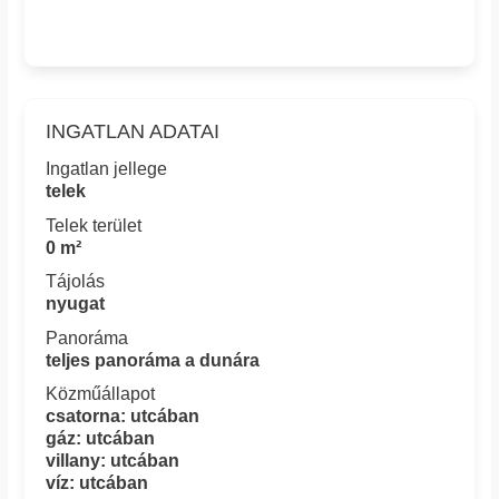
INGATLAN ADATAI
Ingatlan jellege
telek
Telek terület
0 m²
Tájolás
nyugat
Panoráma
teljes panoráma a dunára
Közműállapot
csatorna: utcában
gáz: utcában
villany: utcában
víz: utcában