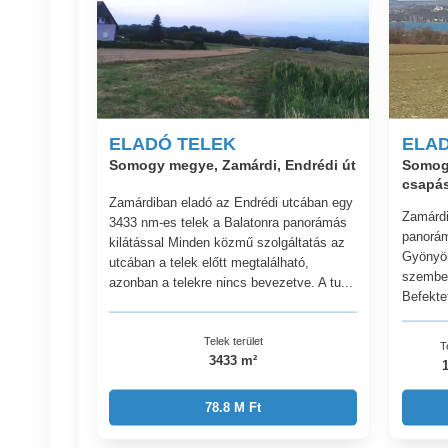
ELADÓ TELEK
ELA
Somogy megye, Zamárdi, Endrédi út
Somogy
csapá
Zamárdiban eladó az Endrédi utcában egy
Zamárdi
3433 nm-es telek a Balatonra panorámás
panorámá
kilátással Minden közmű szolgáltatás az
Gyönyör
utcában a telek előtt megtalálható,
szemben
azonban a telekre nincs bevezetve. A tu...
Befektet
Telek terület
T
3433 m²
78.8 M Ft