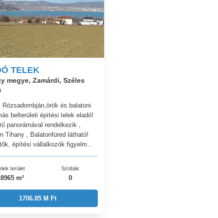
DÓ TELEK
 megye, Zamárdi, Széles
s
 Rózsadombján,örök és balatoni
s belterületi építési telek eladó!
ű panorámával rendelkezik ,
 Tihany , Balatonfüred látható!
ők, építési vállalkozók figyelm...
elek terület
Szobák
18965 m²
0
1706.85 M Ft