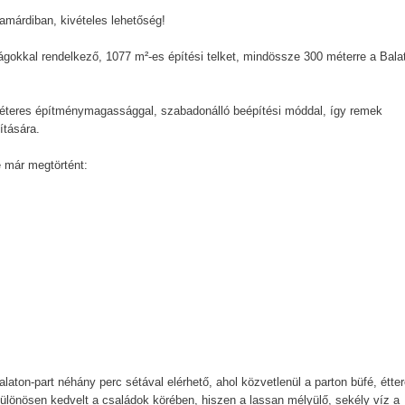
Zamárdiban, kivételes lehetőség!
ágokkal rendelkező, 1077 m²-es építési telket, mindössze 300 méterre a Bala
méteres építménymagassággal, szabadonálló beépítési móddal, így remek
ítására.
 már megtörtént:
laton-part néhány perc sétával elérhető, ahol közvetlenül a parton büfé, étte
különösen kedvelt a családok körében, hiszen a lassan mélyülő, sekély víz a