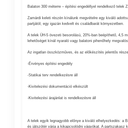
Balaton 300 méterre – építési engedéllyel rendelkező telek 
Zamárdi keleti részén kínálunk megvételre egy kiváló adotts
partjától, egy igazán kedvelt és családbarát környezetben.
A telek ÜH-5 övezeti besorolású, 20%-ban beépíthető, 4,5 
lehetőséget kínál nyaraló vagy balatoni pihenőhely megvalós
Az ingatlan összközműves, és az előkészítés jelentős része
-Érvényes építési engedély
-Statikai terv rendelkezésre áll
-Kivitelezési dokumentáció elkészült
-Kivitelezési árajánlat is rendelkezésre áll
A telek egyik legnagyobb előnye a kiváló elhelyezkedés: a Ba
és játszótér várja a kikapcsolódni vágyókat. A partszakasz 