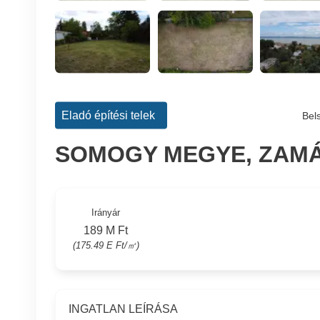
Eladó építési telek
Bel
SOMOGY MEGYE, ZAMÁ
Irányár
189 M Ft
(175.49 E Ft/㎡)
INGATLAN LEÍRÁSA