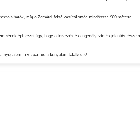
s megtalálhatók, míg a Zamárdi felső vasútállomás mindössze 900 méterre
retnének építkezni úgy, hogy a tervezés és engedélyeztetés jelentős része 
 a nyugalom, a vízpart és a kényelem találkozik!