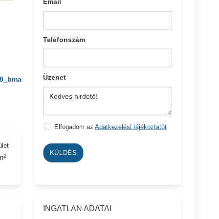
Email
Telefonszám
Üzenet
8_bma
Elfogadom az
Adatkezelési tájékoztatót
ület
KÜLDÉS
m²
INGATLAN ADATAI