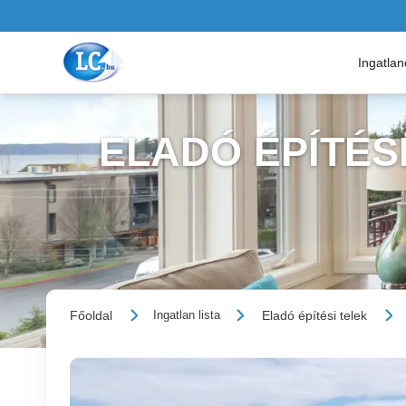
Ingatla
ELADÓ ÉPÍTÉSI
Főoldal
Eladó építési telek
Ingatlan lista