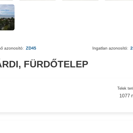
ső azonosító:
ZD45
Ingatlan azonosító:
2
RDI, FÜRDŐTELEP
Telek ter
1077 