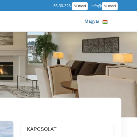
+36-30-328-
info@
Mutasd
Mutasd
Magyar
KAPCSOLAT