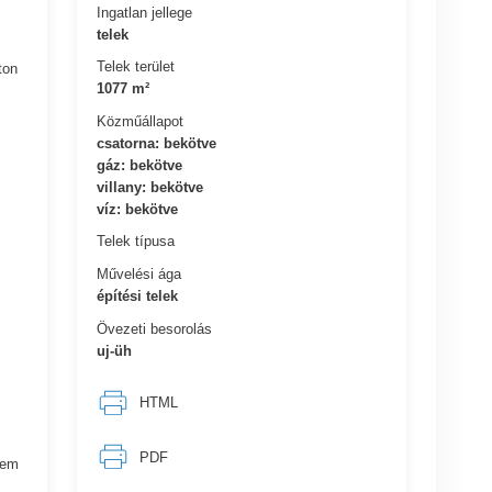
Ingatlan jellege
telek
Telek terület
ton
1077 m²
Közműállapot
csatorna: bekötve
gáz: bekötve
villany: bekötve
víz: bekötve
Telek típusa
Művelési ága
építési telek
Övezeti besorolás
uj-üh
HTML
PDF
rem