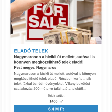
ELADÓ TELEK
Nagymaroson a bicikli út mellett, autóval is
könnyen megközelíthető telek eladó!
Pest megye, Nagymaros
Nagymaroson a bicikli út mellett, autóval is könnyen
megközelíthető telek eladó! Részben kerített, sík
telek fákkal és réti növényekkel. Villany bekötési
csatlakozás 200 méterre található a telektől...
Telek terület
1400 m²
6.4 M Ft