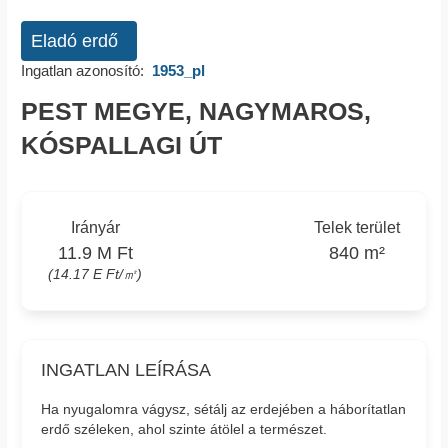
Eladó erdő
Ingatlan azonosító:
1953_pl
PEST MEGYE, NAGYMAROS,
KÓSPALLAGI ÚT
Irányár
Telek terület
11.9 M Ft
840 m²
(14.17 E Ft/㎡)
INGATLAN LEÍRÁSA
Ha nyugalomra vágysz, sétálj az erdejében a háborítatlan
erdő széleken, ahol szinte átölel a természet.