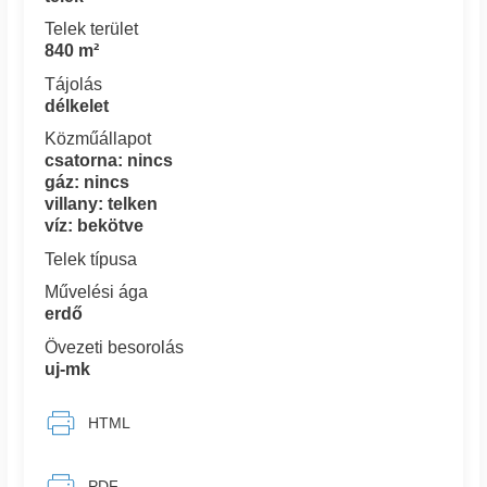
Telek terület
840 m²
Tájolás
délkelet
Közműállapot
csatorna: nincs
gáz: nincs
villany: telken
víz: bekötve
Telek típusa
Művelési ága
erdő
Övezeti besorolás
uj-mk
HTML
PDF