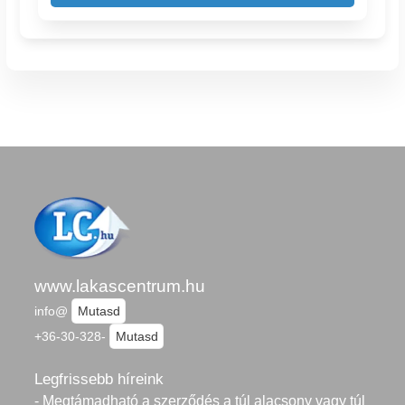
www.lakascentrum.hu
info@
Mutasd
+36-30-328-
Mutasd
Legfrissebb híreink
- Megtámadható a szerződés a túl alacsony vagy túl