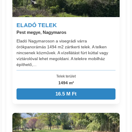
ELADÓ TELEK
Pest megye, Nagymaros
Eladó Nagymaroson a visegrádi várra
örökpanorámás 1494 m2 zártkerti telek. A telken
nincsenek közművek. A vízellátást fúrt kúttal vagy
víztárolóval lehet megoldani. A telekre mobilház
építhető,...
Telek terület
1494 m²
16.5 M Ft