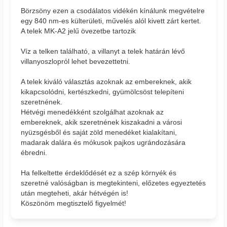
Börzsöny ezen a csodálatos vidékén kínálunk megvételre
egy 840 nm-es külterületi, művelés alól kivett zárt kertet.
A telek MK-A2 jelű övezetbe tartozik
Víz a telken található, a villanyt a telek határán lévő
villanyoszlopról lehet bevezettetni.
A telek kiváló választás azoknak az embereknek, akik
kikapcsolódni, kertészkedni, gyümölcsöst telepíteni
szeretnének.
Hétvégi menedékként szolgálhat azoknak az
embereknek, akik szeretnének kiszakadni a városi
nyüzsgésből és saját zöld menedéket kialakítani,
madarak dalára és mókusok pajkos ugrándozására
ébredni.
Ha felkeltette érdeklődését ez a szép környék és
szeretné valóságban is megtekinteni, előzetes egyeztetés
után megteheti, akár hétvégén is!
Köszönöm megtisztelő figyelmét!