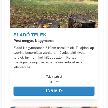
ELADÓ TELEK
Pest megye, Nagymaros
Eladó Nagymaroson 810nm sarok telek. Tulajdonilap
szerinti besorolása zártkert, művelés alól kivett
terület, így nem kell kifüggeszteni. Kertes
mezőgazdasági övezetbe helyezkedik el és a
jelenlegi sz...
Telek terület
810 m²
13.9 M Ft