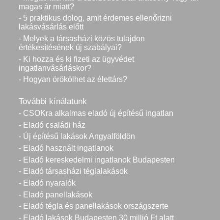
magas ár miatt?
- 5 praktikus dolog, amit érdemes ellenőrizni
lakásvásárlás előtt
- Melyek a társasházi közös tulajdon
értékesítésének új szabályai?
- Ki hozza és ki fizeti az ügyvédet
ingatlanvásárláskor?
- Hogyan örökölhet az élettárs?
További kínálatunk
- CSOKra alkalmas eladó új építésű ingatlan
- Eladó családi ház
- Új építésű lakások Angyalföldön
- Eladó használt ingatlanok
- Eladó kereskedelmi ingatlanok Budapesten
- Eladó társasházi téglalakások
- Eladó nyaralók
- Eladó panellakások
- Eladó tégla és panellakások országszerte
- Eladó lakások Budapesten 30 millió Ft alatt