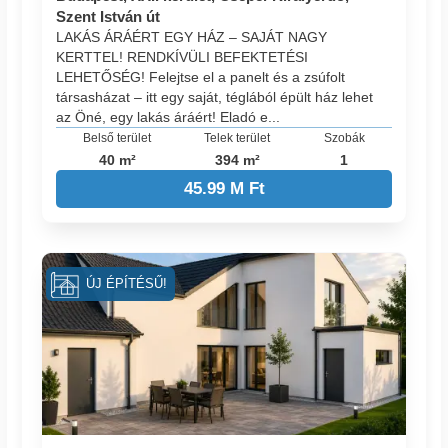
Szent István út
LAKÁS ÁRÁÉRT EGY HÁZ – SAJÁT NAGY
KERTTEL! RENDKÍVÜLI BEFEKTETÉSI
LEHETŐSÉG! Felejtse el a panelt és a zsúfolt
társasházat – itt egy saját, téglából épült ház lehet
az Öné, egy lakás áráért! Eladó e...
Belső terület
Telek terület
Szobák
40 m²
394 m²
1
45.99 M Ft
ÚJ ÉPÍTÉSŰ!