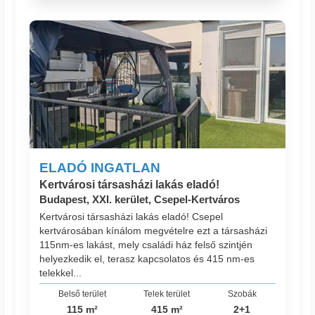
ELADÓ INGATLAN
Kertvárosi társasházi lakás eladó!
Budapest, XXI. kerület, Csepel-Kertváros
Kertvárosi társasházi lakás eladó! Csepel
kertvárosában kínálom megvételre ezt a társasházi
115nm-es lakást, mely családi ház felső szintjén
helyezkedik el, terasz kapcsolatos és 415 nm-es
telekkel...
Belső terület
Telek terület
Szobák
115 m²
415 m²
2+1