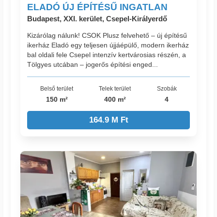
ELADÓ ÚJ ÉPÍTÉSŰ INGATLAN
Budapest, XXI. kerület, Csepel-Királyerdő
Kizárólag nálunk! CSOK Plusz felvehető – új építésű
ikerház Eladó egy teljesen újjáépülő, modern ikerház
bal oldali fele Csepel intenzív kertvárosias részén, a
Tölgyes utcában – jogerős építési enged...
Belső terület
Telek terület
Szobák
150 m²
400 m²
4
164.9 M Ft