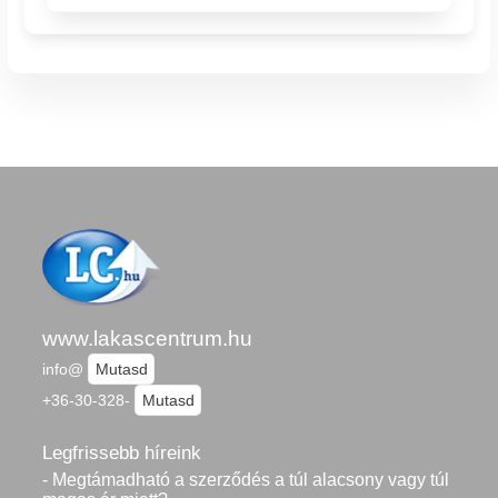
www.lakascentrum.hu
info@
Mutasd
+36-30-328-
Mutasd
Legfrissebb híreink
- Megtámadható a szerződés a túl alacsony vagy túl