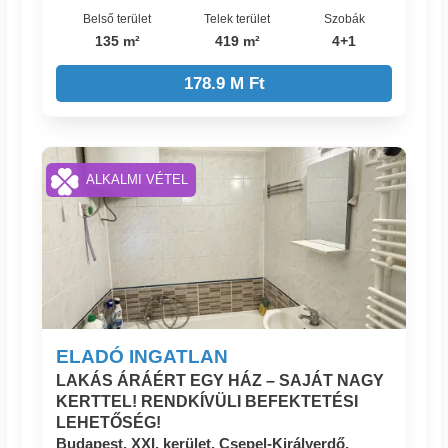
Belső terület
Telek terület
Szobák
135 m²
419 m²
4+1
178.9 M Ft
ALKALMI VÉTEL
ELADÓ INGATLAN
LAKÁS ÁRÁÉRT EGY HÁZ – SAJÁT NAGY
KERTTEL! RENDKÍVÜLI BEFEKTETÉSI
LEHETŐSÉG!
Budapest, XXI. kerület, Csepel-Királyerdő,