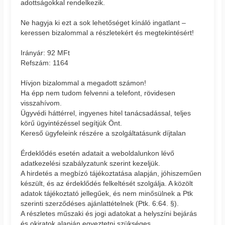
adottságokkal rendelkezik.
Ne hagyja ki ezt a sok lehetőséget kínáló ingatlant –
keressen bizalommal a részletekért és megtekintésért!
Irányár: 92 MFt
Refszám: 1164
Hívjon bizalommal a megadott számon!
Ha épp nem tudom felvenni a telefont, rövidesen
visszahívom.
Ügyvédi háttérrel, ingyenes hitel tanácsadással, teljes
körű ügyintézéssel segítjük Önt.
Kereső ügyfeleink részére a szolgáltatásunk díjtalan
Érdeklődés esetén adatait a weboldalunkon lévő
adatkezelési szabályzatunk szerint kezeljük.
A hirdetés a megbízó tájékoztatása alapján, jóhiszeműen
készült, és az érdeklődés felkeltését szolgálja. A közölt
adatok tájékoztató jellegűek, és nem minősülnek a Ptk
szerinti szerződéses ajánlattételnek (Ptk. 6:64. §).
A részletes műszaki és jogi adatokat a helyszíni bejárás
és okiratok alapján egyeztetni szükséges.