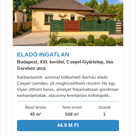
ELADÓ INGATLAN
Budapest, XXI. kerület, Csepel-Gyártelep, Vas
Gereben utca
Karbantartott, azonnal költözhető ikerház eladó
Csepel csendes, jól megközelíthető részén! Ha egy
olyan otthont keres, amelyet folyamatosan gondosan
karbantartottak, alacsony fenntartási költségekk...
Belső terület
Telek terület
Szobák
45 m²
528 m²
1
44.9 M Ft