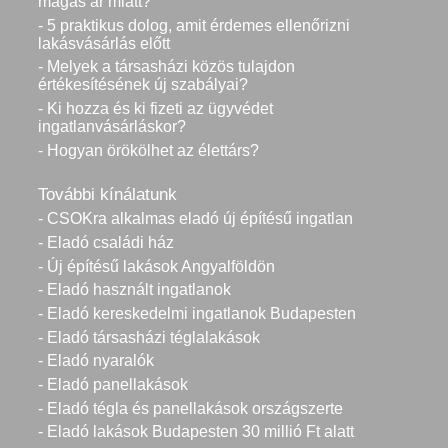
magas ár miatt?
- 5 praktikus dolog, amit érdemes ellenőrizni
lakásvásárlás előtt
- Melyek a társasházi közös tulajdon
értékesítésének új szabályai?
- Ki hozza és ki fizeti az ügyvédet
ingatlanvásárláskor?
- Hogyan örökölhet az élettárs?
További kínálatunk
- CSOKra alkalmas eladó új építésű ingatlan
- Eladó családi ház
- Új építésű lakások Angyalföldön
- Eladó használt ingatlanok
- Eladó kereskedelmi ingatlanok Budapesten
- Eladó társasházi téglalakások
- Eladó nyaralók
- Eladó panellakások
- Eladó tégla és panellakások országszerte
- Eladó lakások Budapesten 30 millió Ft alatt