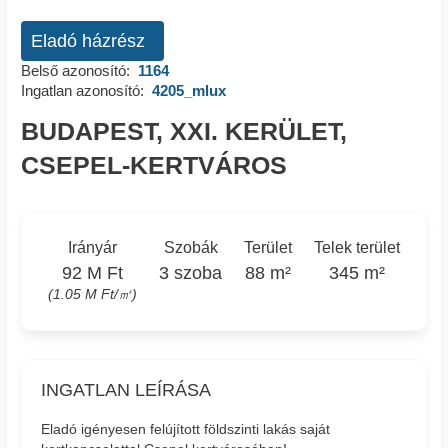
Eladó házrész
Belső azonosító:
1164
Ingatlan azonosító:
4205_mlux
BUDAPEST, XXI. KERÜLET,
CSEPEL-KERTVÁROS
Irányár
Szobák
Terület
Telek terület
92 M Ft
3 szoba
88 m²
345 m²
(1.05 M Ft/㎡)
INGATLAN LEÍRÁSA
Eladó igényesen felújított földszinti lakás saját