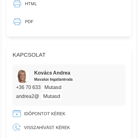
HTML
PDF
KAPCSOLAT
Kovács Andrea
Mavalux Ingatlaniroda
Mutasd
+36 70 633
Mutasd
andrea2@
IDŐPONTOT KÉREK
VISSZAHÍVÁST KÉREK