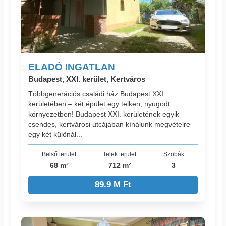
ELADÓ INGATLAN
Budapest, XXI. kerület, Kertváros
Többgenerációs családi ház Budapest XXI.
kerületében – két épület egy telken, nyugodt
környezetben! Budapest XXI. kerületének egyik
csendes, kertvárosi utcájában kínálunk megvételre
egy két különál...
Belső terület
Telek terület
Szobák
68 m²
712 m²
3
89.9 M Ft