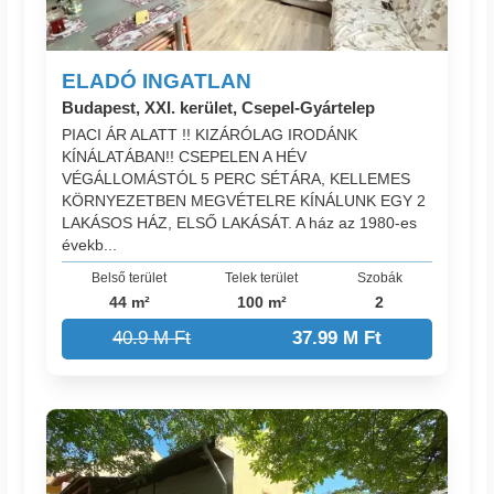
ELADÓ INGATLAN
Budapest, XXI. kerület, Csepel-Gyártelep
PIACI ÁR ALATT !! KIZÁRÓLAG IRODÁNK
KÍNÁLATÁBAN!! CSEPELEN A HÉV
VÉGÁLLOMÁSTÓL 5 PERC SÉTÁRA, KELLEMES
KÖRNYEZETBEN MEGVÉTELRE KÍNÁLUNK EGY 2
LAKÁSOS HÁZ, ELSŐ LAKÁSÁT. A ház az 1980-es
évekb...
Belső terület
Telek terület
Szobák
44 m²
100 m²
2
40.9 M Ft
37.99 M Ft