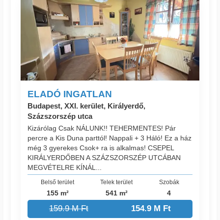
ELADÓ INGATLAN
Budapest, XXI. kerület, Királyerdő,
Százszorszép utca
Kizárólag Csak NÁLUNK!! TEHERMENTES! Pár
percre a Kis Duna parttól! Nappali + 3 Háló! Ez a ház
még 3 gyerekes Csok+ ra is alkalmas! CSEPEL
KIRÁLYERDŐBEN A SZÁZSZORSZÉP UTCÁBAN
MEGVÉTELRE KÍNÁL...
Belső terület
Telek terület
Szobák
155 m²
541 m²
4
159.9 M Ft
154.9 M Ft