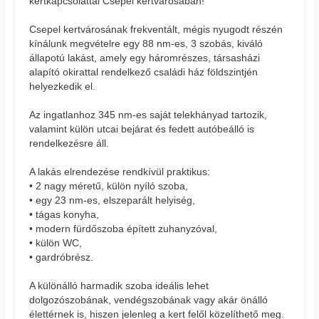
kertkapcsolattal Csepel kertvárosában!
Csepel kertvárosának frekventált, mégis nyugodt részén
kínálunk megvételre egy 88 nm-es, 3 szobás, kiváló
állapotú lakást, amely egy háromrészes, társasházi
alapító okirattal rendelkező családi ház földszintjén
helyezkedik el.
Az ingatlanhoz 345 nm-es saját telekhányad tartozik,
valamint külön utcai bejárat és fedett autóbeálló is
rendelkezésre áll.
A lakás elrendezése rendkívül praktikus:
• 2 nagy méretű, külön nyíló szoba,
• egy 23 nm-es, elszeparált helyiség,
• tágas konyha,
• modern fürdőszoba épített zuhanyzóval,
• külön WC,
• gardróbrész.
A különálló harmadik szoba ideális lehet
dolgozószobának, vendégszobának vagy akár önálló
élettérnek is, hiszen jelenleg a kert felől közelíthető meg.