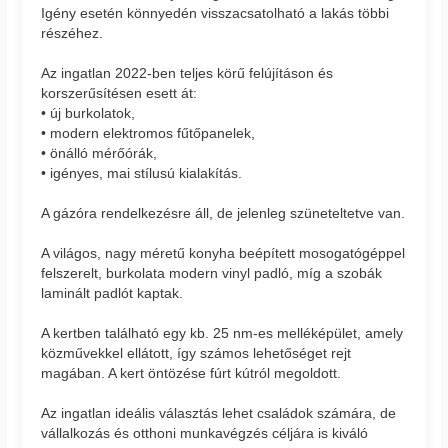
Igény esetén könnyedén visszacsatolható a lakás többi
részéhez.
Az ingatlan 2022-ben teljes körű felújításon és
korszerűsítésen esett át:
• új burkolatok,
• modern elektromos fűtőpanelek,
• önálló mérőórák,
• igényes, mai stílusú kialakítás.
A gázóra rendelkezésre áll, de jelenleg szüneteltetve van.
A világos, nagy méretű konyha beépített mosogatógéppel
felszerelt, burkolata modern vinyl padló, míg a szobák
laminált padlót kaptak.
A kertben található egy kb. 25 nm-es melléképület, amely
közművekkel ellátott, így számos lehetőséget rejt
magában. A kert öntözése fúrt kútról megoldott.
Az ingatlan ideális választás lehet családok számára, de
vállalkozás és otthoni munkavégzés céljára is kiváló