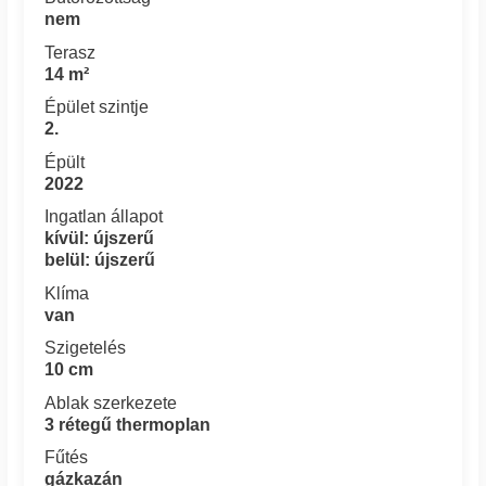
nem
Terasz
14 m²
Épület szintje
2.
Épült
2022
Ingatlan állapot
kívül: újszerű
belül: újszerű
Klíma
van
Szigetelés
10 cm
Ablak szerkezete
3 rétegű thermoplan
Fűtés
gázkazán