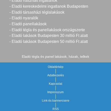
- Eladó használt ingatlanok
- Eladó kereskedelmi ingatlanok Budapesten
- Eladó társasházi téglalakások
- Eladó nyaralók
- Eladó panellakások
- Eladó tégla és panellakások országszerte
- Eladó lakások Budapesten 30 millió Ft alatt
- Eladó lakások Budapesten 50 millió Ft alatt
Eladó tégla és panel lakások, házak, telkek
Oldaltérkép
Adatkezelés
Kapcsolat
Impresszum
Link és bannercsere
RSS