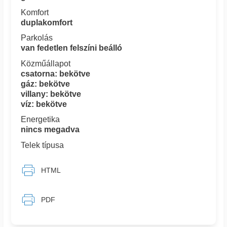
Komfort
duplakomfort
Parkolás
van fedetlen felszíni beálló
Közműállapot
csatorna: bekötve
gáz: bekötve
villany: bekötve
víz: bekötve
Energetika
nincs megadva
Telek típusa
HTML
PDF