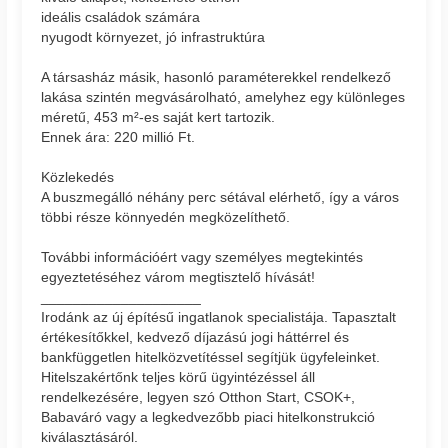
ideális családok számára
nyugodt környezet, jó infrastruktúra
A társasház másik, hasonló paraméterekkel rendelkező
lakása szintén megvásárolható, amelyhez egy különleges
méretű, 453 m²-es saját kert tartozik.
Ennek ára: 220 millió Ft.
Közlekedés
A buszmegálló néhány perc sétával elérhető, így a város
többi része könnyedén megközelíthető.
További információért vagy személyes megtekintés
egyeztetéséhez várom megtisztelő hívását!
____________________
Irodánk az új építésű ingatlanok specialistája. Tapasztalt
értékesítőkkel, kedvező díjazású jogi háttérrel és
bankfüggetlen hitelközvetítéssel segítjük ügyfeleinket.
Hitelszakértőnk teljes körű ügyintézéssel áll
rendelkezésére, legyen szó Otthon Start, CSOK+,
Babaváró vagy a legkedvezőbb piaci hitelkonstrukció
kiválasztásáról.