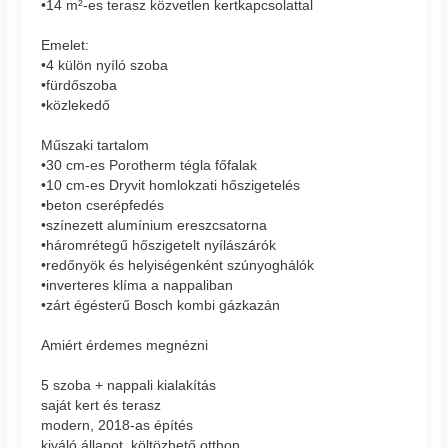
•14 m²-es terasz közvetlen kertkapcsolattal
Emelet:
•4 külön nyíló szoba
•fürdőszoba
•közlekedő
Műszaki tartalom
•30 cm-es Porotherm tégla főfalak
•10 cm-es Dryvit homlokzati hőszigetelés
•beton cserépfedés
•színezett alumínium ereszcsatorna
•háromrétegű hőszigetelt nyílászárók
•redőnyök és helyiségenként szúnyoghálók
•inverteres klíma a nappaliban
•zárt égésterű Bosch kombi gázkazán
Amiért érdemes megnézni
5 szoba + nappali kialakítás
saját kert és terasz
modern, 2018-as építés
kiváló állapot, költözhető otthon