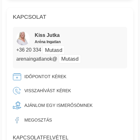
KAPCSOLAT
Kiss Jutka
Aréna Ingatlan
Mutasd
+36 20 334
Mutasd
arenaingatlanok@
IDŐPONTOT KÉREK
VISSZAHÍVÁST KÉREK
AJÁNLOM EGY ISMERŐSÖMNEK
MEGOSZTÁS
KAPCSOLATFELVÉTEL