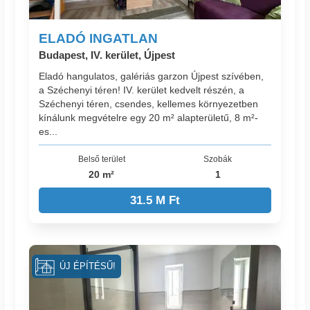
ELADÓ INGATLAN
Budapest, IV. kerület, Újpest
Eladó hangulatos, galériás garzon Újpest szívében,
a Széchenyi téren! IV. kerület kedvelt részén, a
Széchenyi téren, csendes, kellemes környezetben
kínálunk megvételre egy 20 m² alapterületű, 8 m²-
es...
Belső terület
Szobák
20 m²
1
31.5 M Ft
ÚJ ÉPÍTÉSŰ!