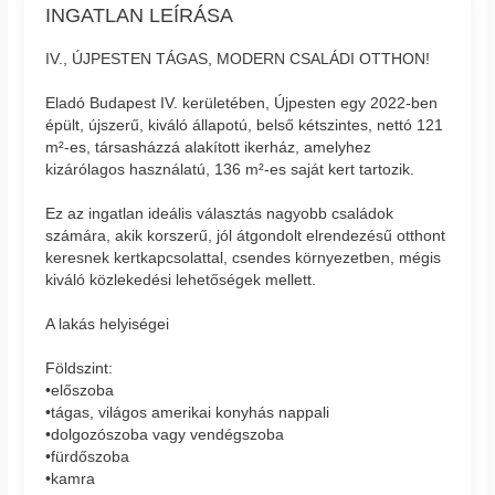
INGATLAN LEÍRÁSA
IV., ÚJPESTEN TÁGAS, MODERN CSALÁDI OTTHON!
Eladó Budapest IV. kerületében, Újpesten egy 2022-ben
épült, újszerű, kiváló állapotú, belső kétszintes, nettó 121
m²-es, társasházzá alakított ikerház, amelyhez
kizárólagos használatú, 136 m²-es saját kert tartozik.
Ez az ingatlan ideális választás nagyobb családok
számára, akik korszerű, jól átgondolt elrendezésű otthont
keresnek kertkapcsolattal, csendes környezetben, mégis
kiváló közlekedési lehetőségek mellett.
A lakás helyiségei
Földszint:
•előszoba
•tágas, világos amerikai konyhás nappali
•dolgozószoba vagy vendégszoba
•fürdőszoba
•kamra