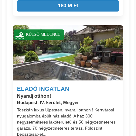
180 M Ft
KÜLSŐ MEDENCE!
ELADÓ INGATLAN
Nyaralj otthon!
Budapest, IV. kerület, Megyer
Toszkán luxus Újpesten, nyaralj otthon ! Kertvárosi
nyugalomba épült ház eladó. A ház 300
négyzetméteres lakóterületű és 50 négyzetméteres
garázs, 70 négyzetméteres terasz. Földszint
beosztása:-el...