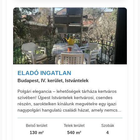
ELADÓ INGATLAN
Budapest, IV. kerület, Istvántelek
Polgári elegancia – lehetőségek tárháza kertváros
szívében! Újpest Istvántelek kertvárosi, csendes
részén, saroktelken kínálunk megvételre egy igazi
nagypolgári hangulatú családi házat, amely nemcs...
Belső terület
Telek terület
Szobák
130 m²
540 m²
4