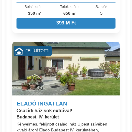
Belső terület
Telek terület
Szobák
350 m²
650 m²
5
399 M Ft
FELÚJÍTOTT!
ELADÓ INGATLAN
Családi ház sok extrával!
Budapest, IV. kerület
Kényelmes, felújított családi ház Újpest szívében
kiváló áron! Eladó Budapest IV. kerületében,