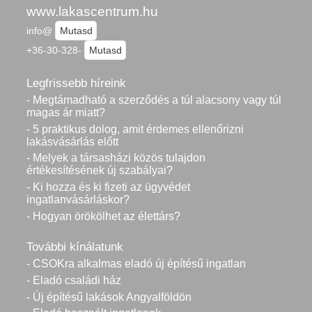
www.lakascentrum.hu
info@
Mutasd
+36-30-328-
Mutasd
Legfrissebb híreink
- Megtámadható a szerződés a túl alacsony vagy túl
magas ár miatt?
- 5 praktikus dolog, amit érdemes ellenőrizni
lakásvásárlás előtt
- Melyek a társasházi közös tulajdon
értékesítésének új szabályai?
- Ki hozza és ki fizeti az ügyvédet
ingatlanvásárláskor?
- Hogyan örökölhet az élettárs?
További kínálatunk
- CSOKra alkalmas eladó új építésű ingatlan
- Eladó családi ház
- Új építésű lakások Angyalföldön