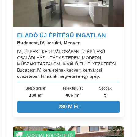
ELADÓ ÚJ ÉPÍTÉSŰ INGATLAN
Budapest, IV. kerület, Megyer
IV., ÚJPEST KERTVÁROSÁBAN ÚJ ÉPÍTÉSŰ
CSALÁDI HÁZ – TÁGAS TEREK, MODERN
MŰSZAKI TARTALOM, KIVÁLÓ ELHELYEZKEDÉS!
Budapest IV. kerületének kedvelt, kertvárosi
övezetében kínálunk megvételre egy új ép...
Belső terület
Telek terület
Szobák
138 m²
406 m²
5
280 M Ft
AZONNAL KÖLTÖZHETŐ