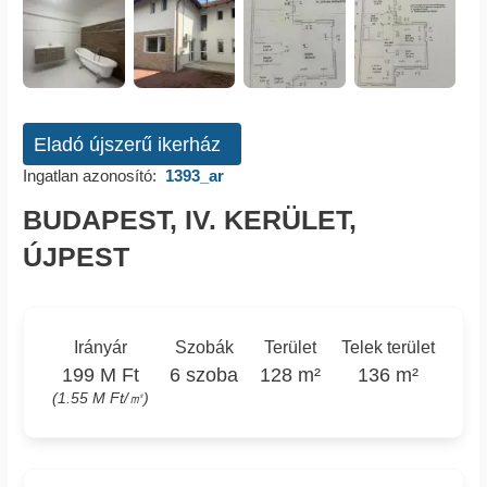
Eladó újszerű ikerház
Ingatlan azonosító:
1393_ar
BUDAPEST, IV. KERÜLET,
ÚJPEST
Irányár
Szobák
Terület
Telek terület
199 M Ft
6 szoba
128 m²
136 m²
(1.55 M Ft/㎡)