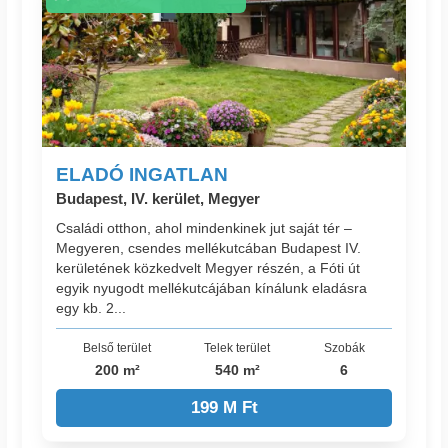
ELADÓ INGATLAN
Budapest, IV. kerület, Megyer
Családi otthon, ahol mindenkinek jut saját tér –
Megyeren, csendes mellékutcában Budapest IV.
kerületének közkedvelt Megyer részén, a Fóti út
egyik nyugodt mellékutcájában kínálunk eladásra
egy kb. 2...
Belső terület
Telek terület
Szobák
200 m²
540 m²
6
199 M Ft