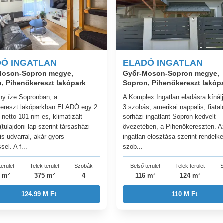
Ó INGATLAN
ELADÓ INGATLAN
Moson-Sopron megye,
Győr-Moson-Sopron megye,
, Pihenőkereszt lakópark
Sopron, Pihenőkereszt lakóp
ny íze Sopronban, a
A Komplex Ingatlan eladásra kínálj
ereszt lakóparkban ELADÓ egy 2
3 szobás, amerikai nappalis, fiatal
 netto 101 nm-es, klimatizált
sorházi ingatlant Sopron kedvelt
(tulajdoni lap szerint társasházi
övezetében, a Pihenőkereszten. A
is udvarral, akár gyors
ingatlan elosztása szerint rendelke
sel. A f...
szob...
terület
Telek terület
Szobák
Belső terület
Telek terület
S
 m²
375 m²
4
116 m²
124 m²
124.99 M Ft
110 M Ft