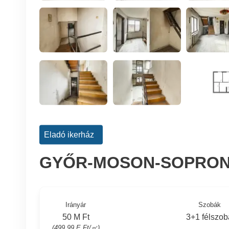
Eladó ikerház
GYŐR-MOSON-SOPRON 
Irányár
Szobák
50 M Ft
3+1 félszob
(499.99 E Ft/㎡)