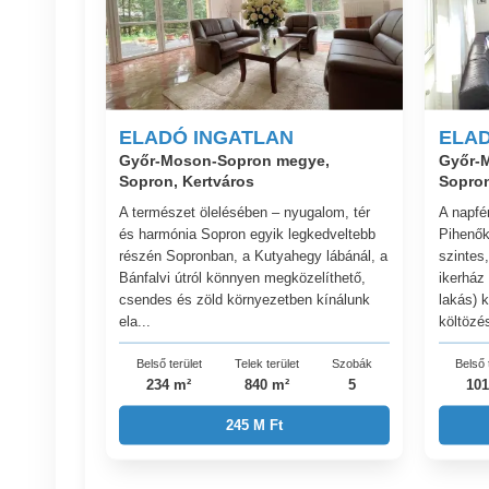
ELADÓ INGATLAN
ELAD
Győr-Moson-Sopron megye,
Győr-
Sopron, Kertváros
Sopron
A természet ölelésében – nyugalom, tér
A napfé
és harmónia Sopron egyik legkedveltebb
Pihenők
részén Sopronban, a Kutyahegy lábánál, a
szintes,
Bánfalvi útról könnyen megközelíthető,
ikerház 
csendes és zöld környezetben kínálunk
lakás) k
ela...
költözés
Belső terület
Telek terület
Szobák
Belső 
234 m²
840 m²
5
101
245 M Ft