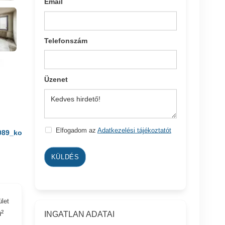
Email
Telefonszám
Üzenet
Elfogadom az
Adatkezelési tájékoztatót
089_ko
KÜLDÉS
ület
²
INGATLAN ADATAI