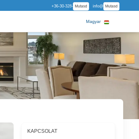
+36-30-328-
info@
Mutasd
Mutasd
Magyar
KAPCSOLAT