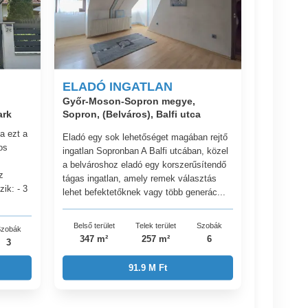
ELADÓ INGATLAN
Győr-Moson-Sopron megye,
ark
Sopron, (Belváros), Balfi utca
a ezt a
Eladó egy sok lehetőséget magában rejtő
os
ingatlan Sopronban A Balfi utcában, közel
a belvároshoz eladó egy korszerűsítendő
z
tágas ingatlan, amely remek választás
zik: - 3
lehet befektetőknek vagy több generác...
Belső terület
Telek terület
Szobák
zobák
347 m²
257 m²
6
3
91.9 M Ft