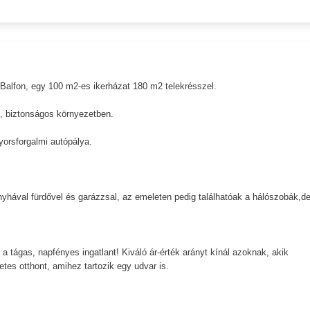
 Balfon, egy 100 m2-es ikerházat 180 m2 telekrésszel.
s, biztonságos környezetben.
yorsforgalmi autópálya.
onyhával fürdővel és garázzsal, az emeleten pedig találhatóak a hálószobák,d
 a tágas, napfényes ingatlant! Kiváló ár-érték arányt kínál azoknak, akik
etes otthont, amihez tartozik egy udvar is.