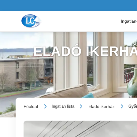
Ingatla
ELADÓ IKERHÁ
Főoldal
Eladó ikerház
Ingatlan lista
Győr