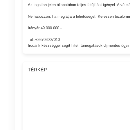
Az ingatlan jelen állapotában teljes felújítást igényel. A véte
Ne habozzon, ha meglátja a lehetőséget! Keressen bizalomma
Irányár:49.000.000.-
Tel.:+36703007010
Irodánk készséggel segít hitel, támogatások díjmentes ügyi
TÉRKÉP