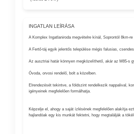
INGATLAN LEÍRÁSA
A Komplex Ingatlaniroda megvételre kínál, Soprontól 8km-re
A Fertő-táj egyik jelentős települése mégis falusias, csende
Az ausztriai határ könnyen megközelíthető, akár az M85-s g
Óvoda, orvosi rendelő, bolt a közelben.
Elrendezését tekintve, a földszint rendelkezik nappalival, k
igényeinek megfelelően formálhatja.
Képzelje el, ahogy a saját ízlésének megfelelően alakítja ezt
hajlandóak egy kis munkát fektetni, hogy megtalálják a tökél