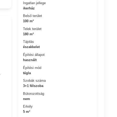
Ingatlan jellege
ikerház
Belső terület
100 m²
Telek terület
180 m²
Tájolás
északkelet
Építési állapot
használt
Építési mód
tégla
e
Szobák száma
3+1 félszoba
Bútorozottság
nem
Erkély
5 m²