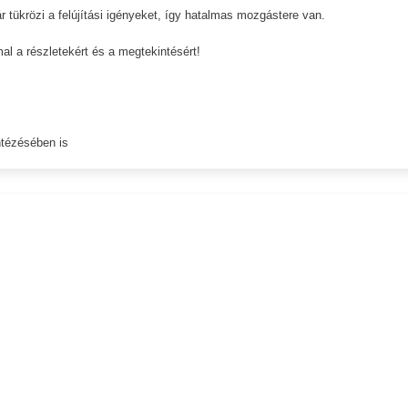
lár tükrözi a felújítási igényeket, így hatalmas mozgástere van.
l a részletekért és a megtekintésért!
ntézésében is