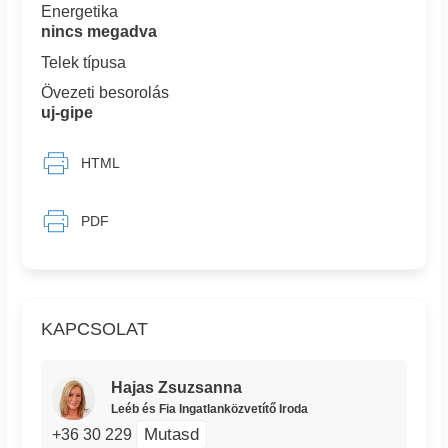
Energetika
nincs megadva
Telek típusa
Övezeti besorolás
uj-gipe
HTML
PDF
KAPCSOLAT
Hajas Zsuzsanna
Leéb és Fia Ingatlanközvetítő Iroda
Mutasd
+36 30 229