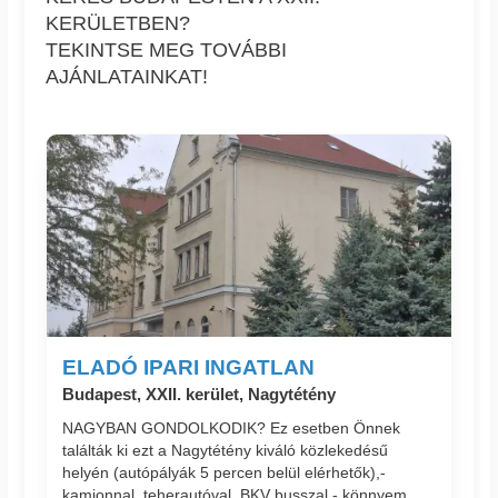
KERÜLETBEN?
TEKINTSE MEG TOVÁBBI
AJÁNLATAINKAT!
ELADÓ IPARI INGATLAN
Budapest, XXII. kerület, Nagytétény
NAGYBAN GONDOLKODIK? Ez esetben Önnek
találták ki ezt a Nagytétény kiváló közlekedésű
helyén (autópályák 5 percen belül elérhetők),-
kamionnal, teherautóval, BKV busszal - könnyem