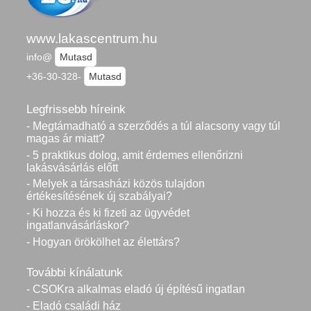
www.lakascentrum.hu
info@
Mutasd
+36-30-328-
Mutasd
Legfrissebb híreink
- Megtámadható a szerződés a túl alacsony vagy túl
magas ár miatt?
- 5 praktikus dolog, amit érdemes ellenőrizni
lakásvásárlás előtt
- Melyek a társasházi közös tulajdon
értékesítésének új szabályai?
- Ki hozza és ki fizeti az ügyvédet
ingatlanvásárláskor?
- Hogyan örökölhet az élettárs?
További kínálatunk
- CSOKra alkalmas eladó új építésű ingatlan
- Eladó családi ház