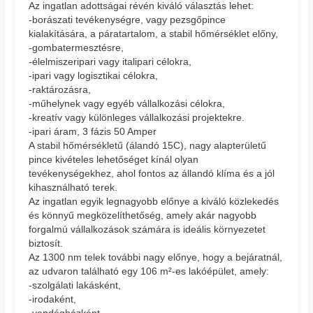
Az ingatlan adottságai révén kiváló választás lehet:
-borászati tevékenységre, vagy pezsgőpince
kialakítására, a páratartalom, a stabil hőmérséklet előny,
-gombatermesztésre,
-élelmiszeripari vagy italipari célokra,
-ipari vagy logisztikai célokra,
-raktározásra,
-műhelynek vagy egyéb vállalkozási célokra,
-kreatív vagy különleges vállalkozási projektekre.
-ipari áram, 3 fázis 50 Amper
A stabil hőmérsékletű (álandó 15C), nagy alapterületű
pince kivételes lehetőséget kínál olyan
tevékenységekhez, ahol fontos az állandó klíma és a jól
kihasználható terek.
Az ingatlan egyik legnagyobb előnye a kiváló közlekedés
és könnyű megközelíthetőség, amely akár nagyobb
forgalmú vállalkozások számára is ideális környezetet
biztosít.
Az 1300 nm telek további nagy előnye, hogy a bejáratnál,
az udvaron található egy 106 m²-es lakóépület, amely:
-szolgálati lakásként,
-irodaként,
-vendégházként,