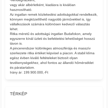
vagy akár albérletként, kiadásra is kiválóan
hasznosítható.
Az ingatlan remek közlekedési adottságokkal rendelkezik,
könnyen megközelíthető nagyobb járművekkel is, így
vállalkozások számára különösen kedvező választás
lehet.
Ritka méretű és adottságú ingatlan Budafokon, amely
egyszerre kínál üzleti és befektetési lehetőséget hosszú
távon is.
A pincerendszer különleges atmoszférája és masszív
szerkezete ritka értéket képvisel a piacon. A stabil klíma
egész évben kiváló feltételeket biztosít olyan
tevékenységekhez, ahol fontos az állandó hőmérséklet
és páratartalom.
Irány ár: 199.900.000,-Ft
TÉRKÉP