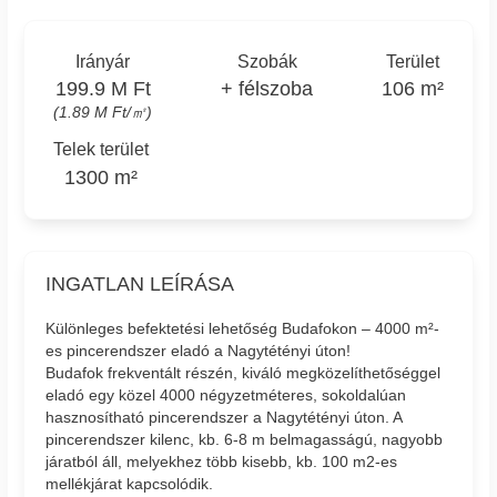
Irányár
Szobák
Terület
199.9 M Ft
+ félszoba
106 m²
(1.89 M Ft/㎡)
Telek terület
1300 m²
INGATLAN LEÍRÁSA
Különleges befektetési lehetőség Budafokon – 4000 m²-
es pincerendszer eladó a Nagytétényi úton!
Budafok frekventált részén, kiváló megközelíthetőséggel
eladó egy közel 4000 négyzetméteres, sokoldalúan
hasznosítható pincerendszer a Nagytétényi úton. A
pincerendszer kilenc, kb. 6-8 m belmagasságú, nagyobb
járatból áll, melyekhez több kisebb, kb. 100 m2-es
mellékjárat kapcsolódik.