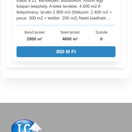
Eladó a 22. kerületben, Budafokon, főúton egy
kisipari telephely. A telek területe: 4.600 m2 A
felépítmény: bruttó 2.900 m2 (földszint: 2.400 m2 +
pince: 300 m2 + tetőtér: 200 m2) Nettó kiadható ...
Belső terület
Telek terület
Szobák
2900 m²
4600 m²
0
850 M Ft