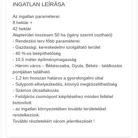
INGATLAN LEÍRÁSA
Az ingatlan paraméterei:
8 hektár +
42 hektár
Alapterület összesen 50 ha (igény szerint osztható)
- Rendezési terv főbb paraméterei:
- Gazdasági, kereskedelmi szolgáltató terület
- 40 %-os beépíthetőség
- 10,5 méter építménymagasság
- Három város – Békéscsaba, Gyula, Békés - találkozási
pontjában található
- 1,2 km hosszan határos a gyorsforgalmi úttal
- Súlyponti elhelyezkedés, könnyű megközelíthetőség
- Számos útcsatlakozás
- Felüljárós csomópont kiépítéséhez minden feltétel
biztosított
- az ingatlan környezetében további területekkel
rendelkezünk.
További részletekért várom jelentkezését !