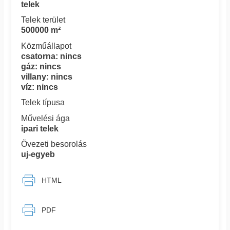
telek
Telek terület
500000 m²
Közműállapot
csatorna: nincs
gáz: nincs
villany: nincs
víz: nincs
Telek típusa
Művelési ága
ipari telek
Övezeti besorolás
uj-egyeb
HTML
PDF