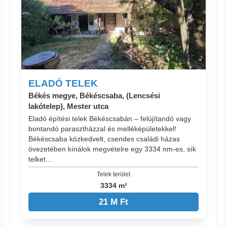
ELADÓ TELEK
Békés megye, Békéscsaba, (Lencsési
lakótelep), Mester utca
Eladó építési telek Békéscsabán – felújítandó vagy
bontandó parasztházzal és melléképületekkel!
Békéscsaba közkedvelt, csendes családi házas
övezetében kínálok megvételre egy 3334 nm-es, sík
telket...
Telek terület
3334 m²
21 M Ft