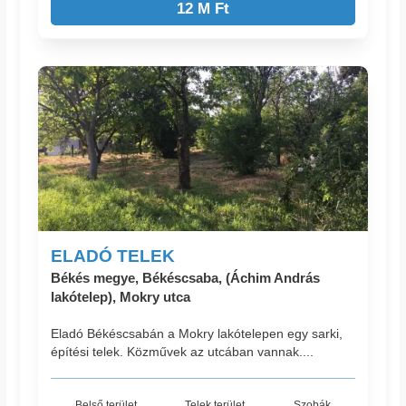
12 M Ft
ELADÓ TELEK
Békés megye, Békéscsaba, (Áchim András
lakótelep), Mokry utca
Eladó Békéscsabán a Mokry lakótelepen egy sarki,
építési telek. Közművek az utcában vannak....
Belső terület
Telek terület
Szobák