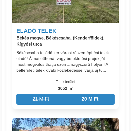
ELADÓ TELEK
Békés megye, Békéscsaba, (Kenderföldek),
Kígyósi utca
Békéscsaba fejlődő kertvárosi részen építési telek
eladó! Álmai otthonát vagy befektetési projektjét
most megvalósíthatja ezen a nagyszerű helyen! A
belterületi telek kiváló közlekedéssel várja új tu...
Telek terület
3052 m²
21 M Ft
20 M Ft