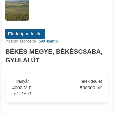
Eladó ipari telek
Ingatlan azonosító:
599_koimp
BÉKÉS MEGYE, BÉKÉSCSABA,
GYULAI ÚT
Irányár
Telek terület
4000 M Ft
500000 m²
(8 E Ft/㎡)