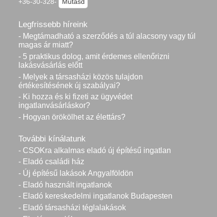
+36-30-328-
Mutasd
Legfrissebb híreink
- Megtámadható a szerződés a túl alacsony vagy túl
magas ár miatt?
- 5 praktikus dolog, amit érdemes ellenőrizni
lakásvásárlás előtt
- Melyek a társasházi közös tulajdon
értékesítésének új szabályai?
- Ki hozza és ki fizeti az ügyvédet
ingatlanvásárláskor?
- Hogyan örökölhet az élettárs?
További kínálatunk
- CSOKra alkalmas eladó új építésű ingatlan
- Eladó családi ház
- Új építésű lakások Angyalföldön
- Eladó használt ingatlanok
- Eladó kereskedelmi ingatlanok Budapesten
- Eladó társasházi téglalakások