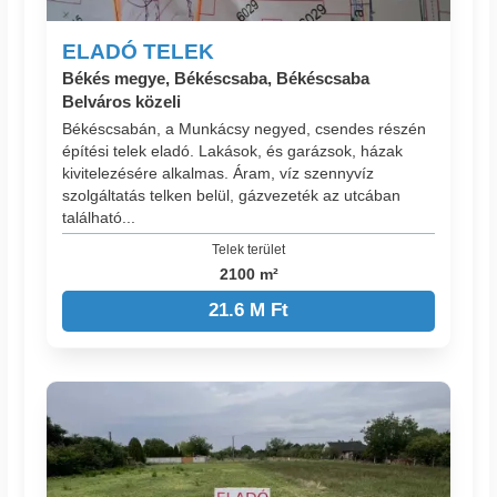
ELADÓ TELEK
Békés megye, Békéscsaba, Békéscsaba
Belváros közeli
Békéscsabán, a Munkácsy negyed, csendes részén
építési telek eladó. Lakások, és garázsok, házak
kivitelezésére alkalmas. Áram, víz szennyvíz
szolgáltatás telken belül, gázvezeték az utcában
található...
Telek terület
2100 m²
21.6 M Ft