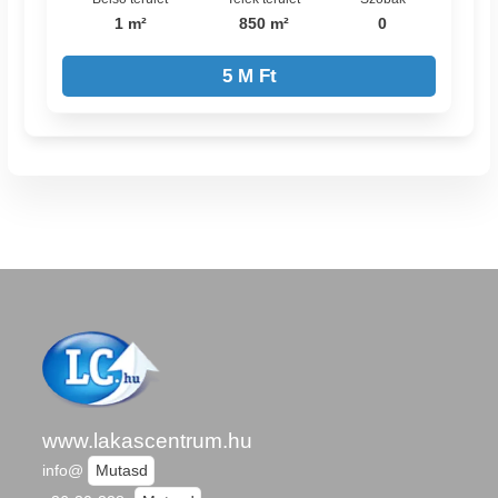
1 m²
850 m²
0
5 M Ft
www.lakascentrum.hu
info@
Mutasd