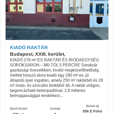
KIADÓ RAKTÁR
Budapest, XXIII. kerület,
KIADÓ 278 m²-ES RAKTÁR ÉS IRODAEGYSÉG
SOROKSÁRON – M0-TÓL 5 PERCRE Soroksár
gazdasági övezetében, kiváló megközelíthetőség
mellett hosszú távra kiadó egy 280 m²-es, jó
állapotú ipari ingatlan, amely 250 m² raktárból és 28
m² iroda- és szociális blokkból áll. A raktár világos,
targoncázható betonpadlóval, 2,8 méteres
belmagassággal rendelkezi...
Bérleti díj
Belső terület
Szobák
556 E Ft/hó