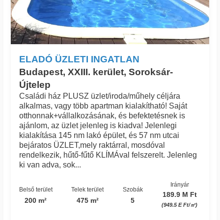
ELADÓ ÜZLETI INGATLAN
Budapest, XXIII. kerület, Soroksár-
Újtelep
Családi ház PLUSZ üzlet/iroda/műhely céljára
alkalmas, vagy több apartman kialakítható! Saját
otthonnak+vállalkozásának, és befektetésnek is
ajánlom, az üzlet jelenleg is kiadva! Jelenlegi
kialakítása 145 nm lakó épület, és 57 nm utcai
bejáratos ÜZLET,mely raktárral, mosdóval
rendelkezik, hűtő-fűtő KLÍMÁval felszerelt. Jelenleg
ki van adva, sok...
Irányár
Belső terület
Telek terület
Szobák
189.9 M Ft
200 m²
475 m²
5
(949.5 E Ft/㎡)