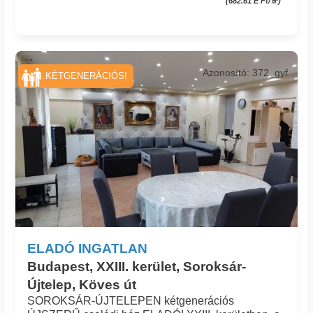
(682.61 E Ft/㎡)
Azonosító: 372_gyf
KÉTGENERÁCIÓS!
ELADÓ INGATLAN
Budapest, XXIII. kerület, Soroksár-
Újtelep, Köves út
SOROKSÁR-ÚJTELEPEN kétgenerációs