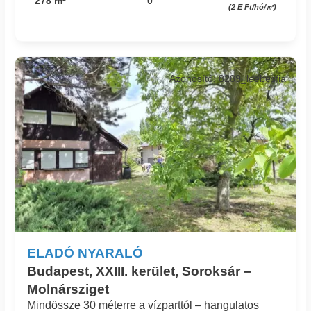
278 m²
0
(2 E Ft/hó/㎡)
Azonosító: 8289_leebesfia
ELADÓ NYARALÓ
Budapest, XXIII. kerület, Soroksár –
Molnársziget
Mindössze 30 méterre a vízparttól – hangulatos