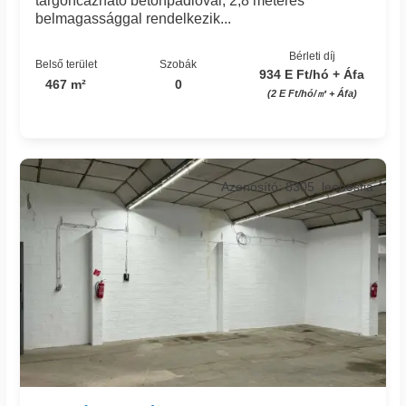
targoncázható betonpadlóval, 2,8 méteres
belmagassággal rendelkezik...
Bérleti díj
Belső terület
Szobák
934 E Ft/hó + Áfa
467 m²
0
(2 E Ft/hó/㎡ + Áfa)
Azonosító: 8305_leebesfia