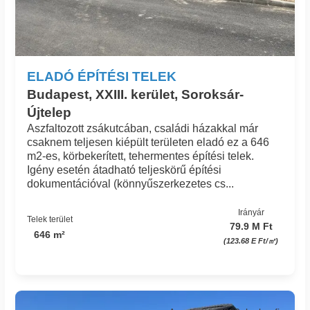
ELADÓ ÉPÍTÉSI TELEK
Budapest, XXIII. kerület, Soroksár-
Újtelep
Aszfaltozott zsákutcában, családi házakkal már
csaknem teljesen kiépült területen eladó ez a 646
m2-es, körbekerített, tehermentes építési telek.
Igény esetén átadható teljeskörű építési
dokumentációval (könnyűszerkezetes cs...
Irányár
Telek terület
79.9 M Ft
646 m²
(123.68 E Ft/㎡)