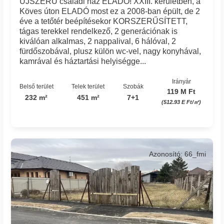
ÚJSZERŰ családi ház ELADÓ! XXIII. kerületben, a
Köves úton ELADÓ most ez a 2008-ban épült, de 2
éve a tetőtér beépítésekor KORSZERŰSÍTETT,
tágas terekkel rendelkező, 2 generációnak is
kiválóan alkalmas, 2 nappalival, 6 hálóval, 2
fürdőszobával, plusz külön wc-vel, nagy konyhával,
kamrával és háztartási helyiségge...
Irányár
Belső terület
Telek terület
Szobák
119 M Ft
232 m²
451 m²
7+1
(512.93 E Ft/㎡)
Azonosító: 66_fmi