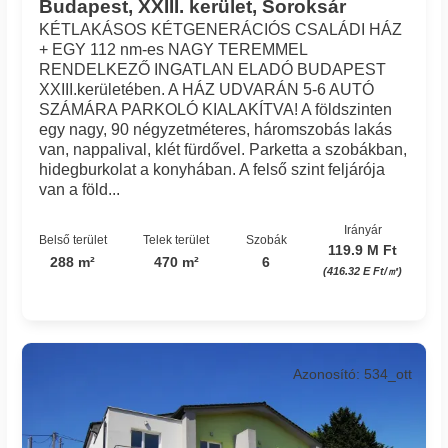
Budapest, XXIII. kerület, Soroksár
KÉTLAKÁSOS KÉTGENERÁCIÓS CSALÁDI HÁZ
+ EGY 112 nm-es NAGY TEREMMEL
RENDELKEZŐ INGATLAN ELADÓ BUDAPEST
XXIII.kerületében. A HÁZ UDVARÁN 5-6 AUTÓ
SZÁMÁRA PARKOLÓ KIALAKÍTVA! A földszinten
egy nagy, 90 négyzetméteres, háromszobás lakás
van, nappalival, klét fürdővel. Parketta a szobákban,
hidegburkolat a konyhában. A felső szint feljárója
van a föld...
Irányár
Belső terület
Telek terület
Szobák
119.9 M Ft
288 m²
470 m²
6
(416.32 E Ft/㎡)
Azonosító: 534_ott