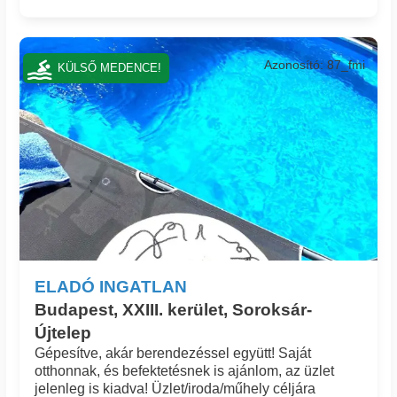
Azonosító: 87_fmi
KÜLSŐ MEDENCE!
ELADÓ INGATLAN
Budapest, XXIII. kerület, Soroksár-
Újtelep
Gépesítve, akár berendezéssel együtt! Saját
otthonnak, és befektetésnek is ajánlom, az üzlet
jelenleg is kiadva! Üzlet/iroda/műhely céljára