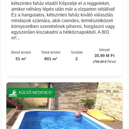
kétszintes faház eladó! Képzelje el a reggeleket,
amikor néhány lépés után már a vízparton sétálhat!
Ez a hangulatos, kétszintes faház kiváló választás
mindazok számára, akik csendes, természetközeli
környezetben szeretnének pihenni, horgászni vagy
egyszerűen kiszakadni a hétköznapokból. A 801
m²...
Irányár
Belső terület
Telek terület
Szobák
35.99 M Ft
51 m²
801 m²
2
(705.69 E Ft/㎡)
Azonosító: 88_fmi
KÜLSŐ MEDENCE!