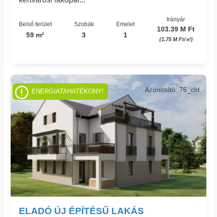
Irányár
Belső terület
Szobák
Emelet
103.39 M Ft
59 m²
3
1
(1.75 M Ft/㎡)
Azonosító: 76_cld
ENERGIATAHATÉKONY!
ELADÓ ÚJ ÉPÍTÉSŰ LAKÁS