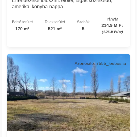
Elrendezése földszint: előtér, tágas közlekedő,
amerikai konyha-nappa...
Irányár
Belső terület
Telek terület
Szobák
214.9 M Ft
170 m²
521 m²
5
(1.26 M Ft/㎡)
Azonosító: 7555_leebesfia