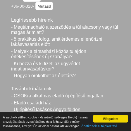
+36-30-328-
Mutasd
Legfrissebb híreink
- Megtámadható a szerződés a túl alacsony vagy túl
magas ár miatt?
- 5 praktikus dolog, amit érdemes ellenőrizni
lakásvásárlás előtt
- Melyek a társasházi közös tulajdon
értékesítésének új szabályai?
- Ki hozza és ki fizeti az ügyvédet
ingatlanvásárláskor?
- Hogyan örökölhet az élettárs?
További kínálatunk
- CSOKra alkalmas eladó új építésű ingatlan
- Eladó családi ház
- Új építésű lakások Angyalföldön
- Eladó használt ingatlanok
A webhely sütiket (cookie - kis méretű szöveges file-ok) használ
Elfogadom
a szolgáltatások biztosításához és a felhasználói élmény
- Eladó kereskedelmi ingatlanok Budapesten
Adatkezelési tájékoztató
fokozásához, amelyet Ön az oldal használatával elfogad.
- Eladó társasházi téglalakások