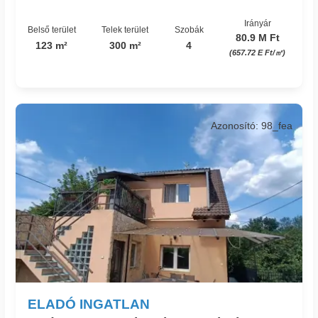
Irányár
Belső terület
Telek terület
Szobák
80.9 M Ft
123 m²
300 m²
4
(657.72 E Ft/㎡)
Azonosító: 98_fea
ELADÓ INGATLAN