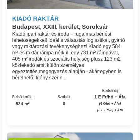
KIADÓ RAKTÁR
Budapest, XXIII. kerület, Soroksár
Kiadó ipari raktár és iroda – rugalmas bérlési
lehetőségekkel! Ideális választás logisztikai, gyártó
vagy raktározási tevékenységhez! Kiadó egy 584
m²-es raktár rámpa nélkül, egy 731 m²-rámpával,
405 m² irodák és szociális helyiség plusz 123 m2
közlekedő amit külön személyes
egyeztettés,megegyezés alapján - akár egyben is
bérelhető, Igény szerin...
Bérleti díj
1 E Ft/hó + Áfa
Belső terület
Szobák
534 m²
0
(4 €/hó + Áfa)
(0 E Ft/㎡) + Áfa