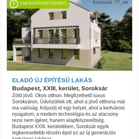
Azonosító: 77_cld
ENERGIATAHATÉKONY!
ELADÓ ÚJ ÉPÍTÉSŰ LAKÁS
Budapest, XXIII. kerület, Soroksár
Zöld jövő. Okos otthon. Megfizethető luxus
Soroksáron. Üdvözöllek ott, ahol a jövő otthona már
ma valóság. Képzelj el egy helyet, ahol a kertvárosi
nyugalom, a modern technológia és az alacsony
rezsi nem ígéret, hanem alapfelszereltség.
Budapest XXIII. kerületében, Soroksár egyik
legkeresettebb részén épül ez az új generációs
kertvárosi lakópar...