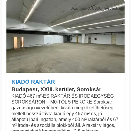
Azonosító: 8306_leebesfia
KIADÓ RAKTÁR
Budapest, XXIII. kerület, Soroksár
KIADÓ 467 m²-ES RAKTÁR ÉS IRODAEGYSÉG
SOROKSÁRON – M0-TÓL 5 PERCRE Soroksár
gazdasági övezetében, kiváló megközelíthetőség
mellett hosszú távra kiadó egy 467 m²-es, jó
állapotú ipari ingatlan, amely 400 m² raktárból és 67
m² iroda- és szociális blokkból áll. A raktár világos,