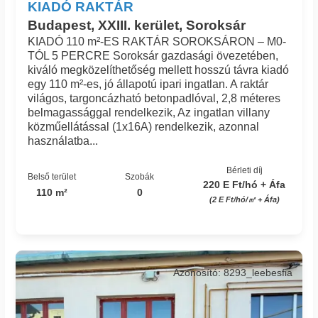
KIADÓ RAKTÁR
Budapest, XXIII. kerület, Soroksár
KIADÓ 110 m²-ES RAKTÁR SOROKSÁRON – M0-
TÓL 5 PERCRE Soroksár gazdasági övezetében,
kiváló megközelíthetőség mellett hosszú távra kiadó
egy 110 m²-es, jó állapotú ipari ingatlan. A raktár
világos, targoncázható betonpadlóval, 2,8 méteres
belmagassággal rendelkezik, Az ingatlan villany
közműellátással (1x16A) rendelkezik, azonnal
használatba...
Bérleti díj
Belső terület
Szobák
220 E Ft/hó + Áfa
110 m²
0
(2 E Ft/hó/㎡ + Áfa)
Azonosító: 8293_leebesfia