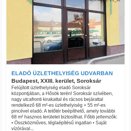
ELADÓ ÜZLETHELYISÉG UDVARBAN
Budapest, XXIII. kerület, Soroksár
Felújított üzlethelyiség eladó Soroksár
központjában, a Hősök terén! Soroksár szívében,
nagy utcafronti kirakattal és rácsos bejárattal
rendelkező 68 m²-es üzlethelyiség + 55 m²-es
pincével eladó. A tetőtér beépíthető, amely további
68 m² hasznos területet biztosíthat. Főbb jellemzők:
• Összközműves, téglaépítésű ingatlan • Saját
vízórával...