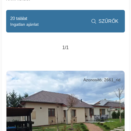
20 találat
SZŰRŐK

Ingatlan ajánlat
1/1
Azonosító: 2661_rid