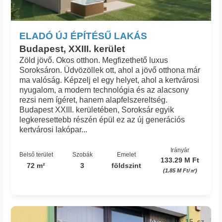
ELADÓ ÚJ ÉPÍTÉSŰ LAKÁS
Budapest, XXIII. kerület
Zöld jövő. Okos otthon. Megfizethető luxus
Soroksáron. Üdvözöllek ott, ahol a jövő otthona már
ma valóság. Képzelj el egy helyet, ahol a kertvárosi
nyugalom, a modern technológia és az alacsony
rezsi nem ígéret, hanem alapfelszereltség.
Budapest XXIII. kerületében, Soroksár egyik
legkeresettebb részén épül ez az új generációs
kertvárosi lakópar...
Irányár
Belső terület
Szobák
Emelet
133.29 M Ft
72 m²
3
földszint
(1.85 M Ft/㎡)
Azonosító: 15_sz