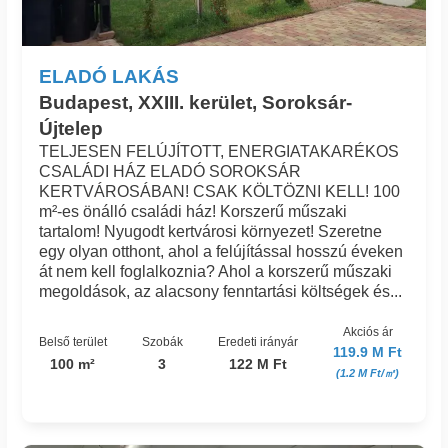
ELADÓ LAKÁS
Budapest, XXIII. kerület, Soroksár-
Újtelep
TELJESEN FELÚJÍTOTT, ENERGIATAKARÉKOS
CSALÁDI HÁZ ELADÓ SOROKSÁR
KERTVÁROSÁBAN! CSAK KÖLTÖZNI KELL! 100
m²-es önálló családi ház! Korszerű műszaki
tartalom! Nyugodt kertvárosi környezet! Szeretne
egy olyan otthont, ahol a felújítással hosszú éveken
át nem kell foglalkoznia? Ahol a korszerű műszaki
megoldások, az alacsony fenntartási költségek és...
Akciós ár
Belső terület
Szobák
Eredeti irányár
119.9 M Ft
100 m²
3
122 M Ft
(1.2 M Ft/㎡)