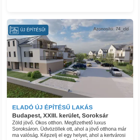
Azonosító: 74_cld
ÚJ ÉPÍTÉSŰ!
ELADÓ ÚJ ÉPÍTÉSŰ LAKÁS
Budapest, XXIII. kerület, Soroksár
Zöld jövő. Okos otthon. Megfizethető luxus
Soroksáron. Üdvözöllek ott, ahol a jövő otthona már
ma valóság. Képzelj el egy helyet, ahol a kertvárosi