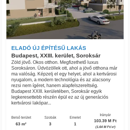
ELADÓ ÚJ ÉPÍTÉSŰ LAKÁS
Budapest, XXIII. kerület, Soroksár
Zöld jövő. Okos otthon. Megfizethető luxus
Soroksáron. Üdvözöllek ott, ahol a jövő otthona már
ma valóság. Képzelj el egy helyet, ahol a kertvárosi
nyugalom, a modern technológia és az alacsony
rezsi nem ígéret, hanem alapfelszereltség.
Budapest XXIII. kerületében, Soroksár egyik
legkeresettebb részén épül ez az új generációs
kertvárosi lakópar...
Irányár
Belső terület
Szobák
Emelet
103.39 M Ft
63 m²
3
1
(1.64 M Ft/㎡)