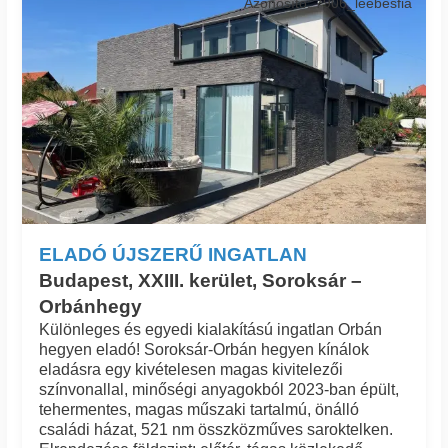
Azonosító: 7906_leebesfia
ELADÓ ÚJSZERŰ INGATLAN
Budapest, XXIII. kerület, Soroksár –
Orbánhegy
Különleges és egyedi kialakítású ingatlan Orbán
hegyen eladó! Soroksár-Orbán hegyen kínálok
eladásra egy kivételesen magas kivitelezői
színvonallal, minőségi anyagokból 2023-ban épült,
tehermentes, magas műszaki tartalmú, önálló
családi házat, 521 nm összközműves saroktelken.