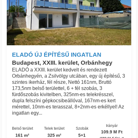
ELADÓ ÚJ ÉPÍTÉSŰ INGATLAN
Budapest, XXIII. kerület, Orbánhegy
ELADÓ a XXIII. kerület kedvelt és rendezett
Orbánhegyén, a Zsilvölgy utcában, egy új építésű, 3
szintes ikerház, fél része, Nettó 161nm, Bruttó
173,5nm belső területtel, 6 + fél szobás, 3
fürdőszobás kivitelben, 325nm-es telekrésszel,
dupla felszíni gépkocsibeállóval, 167nm-es kert
mérettel, 10nm-es terasszal, 8+2nm-es erkéllyel! Az
ingatlan egy...
Irányár
Belső terület
Telek terület
Szobák
109.9 M Ft
161 m²
325 m²
5+1