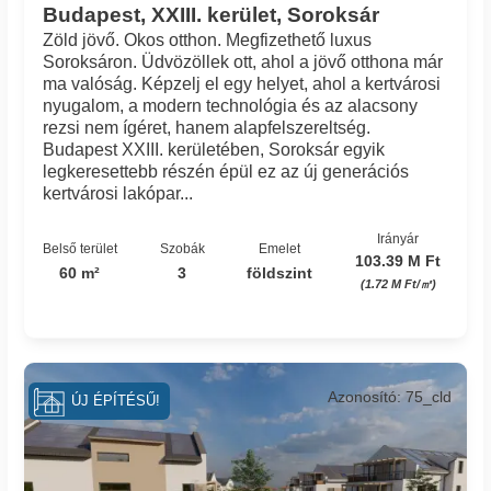
Budapest, XXIII. kerület, Soroksár
Zöld jövő. Okos otthon. Megfizethető luxus
Soroksáron. Üdvözöllek ott, ahol a jövő otthona már
ma valóság. Képzelj el egy helyet, ahol a kertvárosi
nyugalom, a modern technológia és az alacsony
rezsi nem ígéret, hanem alapfelszereltség.
Budapest XXIII. kerületében, Soroksár egyik
legkeresettebb részén épül ez az új generációs
kertvárosi lakópar...
Irányár
Belső terület
Szobák
Emelet
103.39 M Ft
60 m²
3
földszint
(1.72 M Ft/㎡)
Azonosító: 75_cld
ÚJ ÉPÍTÉSŰ!