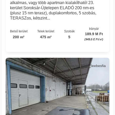
alkalmas, vagy több apartman kialakítható! 23.
kerület Soroksár-Újtelepen ELADÓ 200 nm-es
(plusz 15 nm terasz), duplakomfortos, 5 szobás,
TERASZos, kétszint...
Irányár
Belső terület
Telek terület
Szobák
189.9 M Ft
200 m²
475 m²
5
(949.5 E Ft/㎡)
Azonosító: 8244_leebesfia