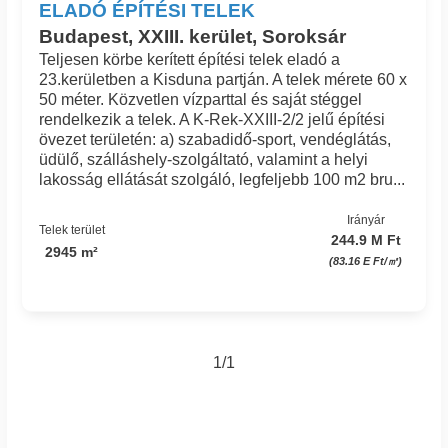
ELADÓ ÉPÍTÉSI TELEK
Budapest, XXIII. kerület, Soroksár
Teljesen körbe kerített építési telek eladó a
23.kerületben a Kisduna partján. A telek mérete 60 x
50 méter. Közvetlen vízparttal és saját stéggel
rendelkezik a telek. A K-Rek-XXIII-2/2 jelű építési
övezet területén: a) szabadidő-sport, vendéglátás,
üdülő, szálláshely-szolgáltató, valamint a helyi
lakosság ellátását szolgáló, legfeljebb 100 m2 bru...
Irányár
Telek terület
244.9 M Ft
2945 m²
(83.16 E Ft/㎡)
1/1