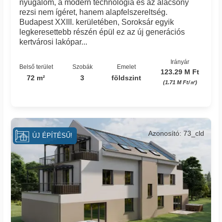
nyugalom, a modern technológia és az alacsony
rezsi nem ígéret, hanem alapfelszereltség.
Budapest XXIII. kerületében, Soroksár egyik
legkeresettebb részén épül ez az új generációs
kertvárosi lakópar...
Irányár
Belső terület
Szobák
Emelet
123.29 M Ft
72 m²
3
földszint
(1.71 M Ft/㎡)
Azonosító: 73_cld
ÚJ ÉPÍTÉSŰ!