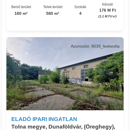
Irányár
Belső terület
Telek terület
Szobák
176 M Ft
160 m²
580 m²
4
(1.1 M Ft/㎡)
Azonosító: 8039_leebesfia
ELADÓ IPARI INGATLAN
Tolna megye, Dunaföldvár, (Öreghegy),