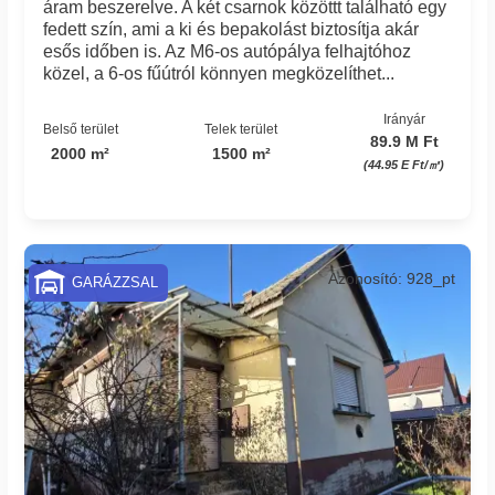
áram beszerelve. A két csarnok közöttt található egy
fedett szín, ami a ki és bepakolást biztosítja akár
esős időben is. Az M6-os autópálya felhajtóhoz
közel, a 6-os fűútról könnyen megközelíthet...
Irányár
Belső terület
Telek terület
89.9 M Ft
2000 m²
1500 m²
(44.95 E Ft/㎡)
Azonosító: 928_pt
GARÁZZSAL