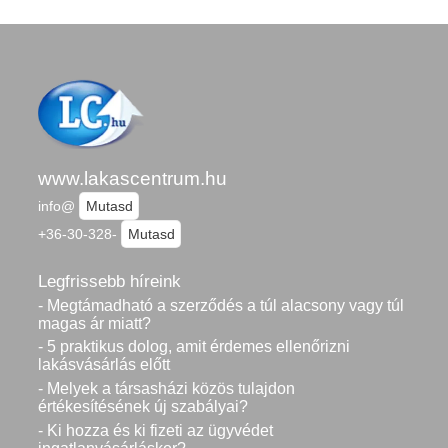
www.lakascentrum.hu
info@
Mutasd
+36-30-328-
Mutasd
Legfrissebb híreink
- Megtámadható a szerződés a túl alacsony vagy túl
magas ár miatt?
- 5 praktikus dolog, amit érdemes ellenőrizni
lakásvásárlás előtt
- Melyek a társasházi közös tulajdon
értékesítésének új szabályai?
- Ki hozza és ki fizeti az ügyvédet