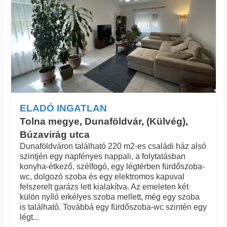
ELADÓ INGATLAN
Tolna megye, Dunaföldvár, (Külvég),
Búzavirág utca
Dunaföldváron található 220 m2-es családi ház alsó
szintjén egy napfényes nappali, a folytatásban
konyha-étkező, szélfogó, egy légtérben fürdőszoba-
wc, dolgozó szoba és egy elektromos kapuval
felszerelt garázs lett kialakítva. Az emeleten két
külön nyíló erkélyes szoba mellett, még egy szoba
is található. Továbbá egy fürdőszoba-wc szintén egy
légt...