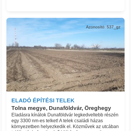
Azonosító: 537_gz
ELADÓ ÉPÍTÉSI TELEK
Tolna megye, Dunaföldvár, Öreghegy
Eladásra kínálok Dunaföldvár legkedveltebb részén
egy 3300 nm-es telket! A telek családi házas
környezetben helyezkedik el. Közművek az utcában