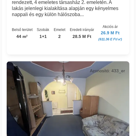
rendezett, 4 emeletes társasház 2. emeletén. A
lakás jelenlegi kialakítása alapján egy kényelmes
nappali és egy külön hálószoba...
Akciós ár
Belső terület
Szobák
Emelet
Eredeti irányár
26.9 M Ft
44 m²
1+1
2
28.5 M Ft
(611.36 E Ft/㎡)
Azonosító: 433_er