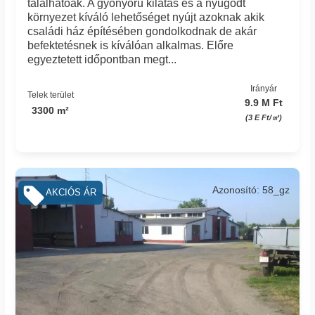
találhatóak. A gyönyörű kilátás és a nyugodt
környezet kíváló lehetőséget nyújt azoknak akik
családi ház építésében gondolkodnak de akár
befektetésnek is kíválóan alkalmas. Előre
egyeztetett időpontban megt...
Irányár
Telek terület
9.9 M Ft
3300 m²
(3 E Ft/㎡)
Azonosító: 58_gz
AKCIÓS ÁR