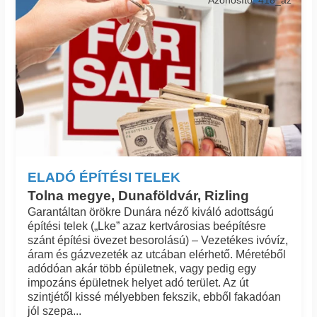
ELADÓ ÉPÍTÉSI TELEK
Tolna megye, Dunaföldvár, Rizling
Garantáltan örökre Dunára néző kiváló adottságú
építési telek („Lke” azaz kertvárosias beépítésre
szánt építési övezet besorolású) – Vezetékes ivóvíz,
áram és gázvezeték az utcában elérhető. Méretéből
adódóan akár több épületnek, vagy pedig egy
impozáns épületnek helyet adó terület. Az út
szintjétől kissé mélyebben fekszik, ebből fakadóan
jól szepa...