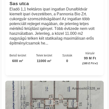
Sas utca
Eladó 1,1 hektáros ipari ingatlan Dunaföldvár
kiemelt ipari övezetében, a Pannonia Bio Zrt.
cukorgyár szomszédságában! Az ingatlan több
potenciált rejteget magában, de jelenleg teljes
mértékű felújítást igényel. Több évtizede nem volt
használatban. Jelenleg, a közel 11.000 m2
nagyságú telken két statikailag maximálisan erős
építmény/csarnok he...
Irányár
Belső terület
Telek terület
Szobák
99 M Ft
600 m²
11000 m²
0
(165 E Ft/㎡)
Azonosító: 328_er