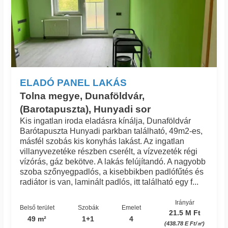
ELADÓ PANEL LAKÁS
Tolna megye, Dunaföldvár,
(Barotapuszta), Hunyadi sor
Kis ingatlan iroda eladásra kínálja, Dunaföldvár
Barótapuszta Hunyadi parkban található, 49m2-es,
másfél szobás kis konyhás lakást. Az ingatlan
villanyvezetéke részben cserélt, a vízvezeték régi
vízórás, gáz bekötve. A lakás felújítandó. A nagyobb
szoba szőnyegpadlós, a kisebbikben padlófűtés és
radiátor is van, laminált padlós, itt található egy f...
Irányár
Belső terület
Szobák
Emelet
21.5 M Ft
49 m²
1+1
4
(438.78 E Ft/㎡)