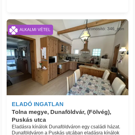
Azonosító: 346_gbn
ALKALMI VÉTEL
ELADÓ INGATLAN
Tolna megye, Dunaföldvár, (Fölvég),
Puskás utca
Eladásra kínálok Dunaföldváron egy családi házat.
Dunaföldváron a Puskás utcában eladásra kínálok