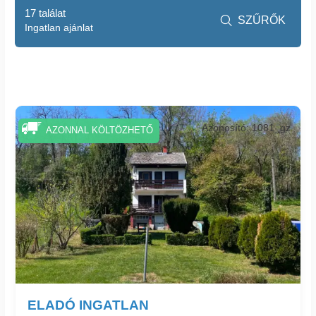
17 találat
SZŰRŐK

Ingatlan ajánlat
Azonosító: 1081_gz
AZONNAL KÖLTÖZHETŐ
ELADÓ INGATLAN