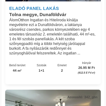
ELADÓ PANEL LAKÁS
Tolna megye, Dunaföldvár
ÁlomOtthon Ingatlan és Hiteliroda kínálja
megvételre ezt a Dunaföldváron, a laktanya
városrész csendes, parkos környezetében egy 4
emeletes társasház 2. emeletén található, 44 m²-es,
1 és fél szobás panellakás. A két szoba
szőnyegpadló míg a többi helyiség járólappal
burkolt. A fa nyílászárók redőnnyel és
szúnyoghálóval felszereltek. Az ingatlan ...
Irányár
Belső terület
Szobák
Emelet
26.95 M Ft
44 m²
1+1
2
(612.5 E Ft/㎡)
Azonosító: 342_gbn