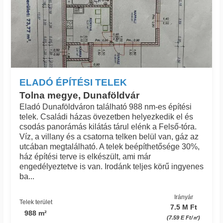
ELADÓ ÉPÍTÉSI TELEK
Tolna megye, Dunaföldvár
Eladó Dunaföldváron található 988 nm-es építési
telek. Családi házas övezetben helyezkedik el és
csodás panorámás kilátás tárul elénk a Felső-tóra.
Víz, a villany és a csatorna telken belül van, gáz az
utcában megtalálható. A telek beépíthetősége 30%,
ház építési terve is elkészült, ami már
engedélyeztetve is van. Irodánk teljes körű ingyenes
ba...
Irányár
Telek terület
7.5 M Ft
988 m²
(7.59 E Ft/㎡)