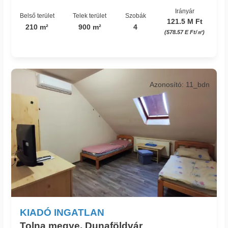
Irányár
Belső terület
Telek terület
Szobák
121.5 M Ft
210 m²
900 m²
4
(578.57 E Ft/㎡)
Azonosító: 11_bdn
KIADÓ INGATLAN
Tolna megye, Dunaföldvár