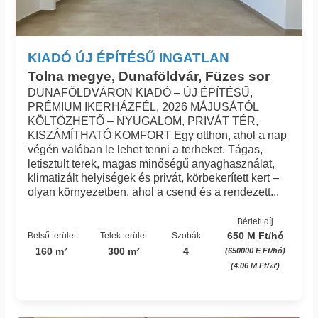
KIADÓ ÚJ ÉPÍTÉSŰ INGATLAN
Tolna megye, Dunaföldvár, Füzes sor
DUNAFÖLDVÁRON KIADÓ – ÚJ ÉPÍTÉSŰ,
PRÉMIUM IKERHÁZFÉL, 2026 MÁJUSÁTÓL
KÖLTÖZHETŐ – NYUGALOM, PRIVÁT TÉR,
KISZÁMÍTHATÓ KOMFORT Egy otthon, ahol a nap
végén valóban le lehet tenni a terheket. Tágas,
letisztult terek, magas minőségű anyaghasználat,
klimatizált helyiségek és privát, körbekerített kert –
olyan környezetben, ahol a csend és a rendezett...
Bérleti díj
650 M Ft/hó
Belső terület
Telek terület
Szobák
160 m²
300 m²
4
(650000 E Ft/hó)
(4.06 M Ft/㎡)