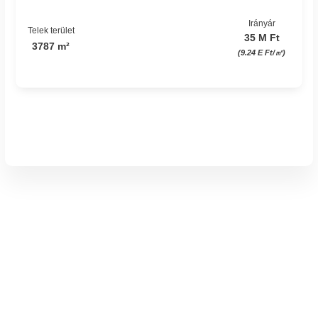
Irányár
Telek terület
35 M Ft
3787 m²
(9.24 E Ft/㎡)