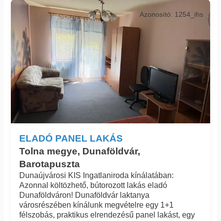
Azonosító: 1254_ihs
ELADÓ PANEL LAKÁS
Tolna megye, Dunaföldvár,
Barotapuszta
Dunaújvárosi KIS Ingatlaniroda kínálatában:
Azonnal költözhető, bútorozott lakás eladó
Dunaföldváron! Dunaföldvár laktanya
városrészében kínálunk megvételre egy 1+1
félszobás, praktikus elrendezésű panel lakást, egy