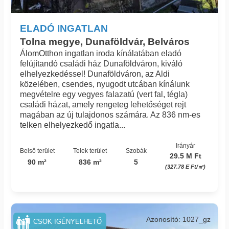
ELADÓ INGATLAN
Tolna megye, Dunaföldvár, Belváros
ÁlomOtthon ingatlan iroda kínálatában eladó
felújítandó családi ház Dunaföldváron, kiváló
elhelyezkedéssel! Dunaföldváron, az Aldi
közelében, csendes, nyugodt utcában kínálunk
megvételre egy vegyes falazatú (vert fal, tégla)
családi házat, amely rengeteg lehetőséget rejt
magában az új tulajdonos számára. Az 836 nm-es
telken elhelyezkedő ingatla...
Irányár
Belső terület
Telek terület
Szobák
29.5 M Ft
90 m²
836 m²
5
(327.78 E Ft/㎡)
Azonosító: 1027_gz
CSOK IGÉNYELHETŐ