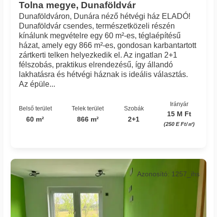
Tolna megye, Dunaföldvár
Dunaföldváron, Dunára néző hétvégi ház ELADÓ!
Dunaföldvár csendes, természetközeli részén
kínálunk megvételre egy 60 m²-es, téglaépítésű
házat, amely egy 866 m²-es, gondosan karbantartott
zártkerti telken helyezkedik el. Az ingatlan 2+1
félszobás, praktikus elrendezésű, így állandó
lakhatásra és hétvégi háznak is ideális választás.
Az épüle...
Irányár
Belső terület
Telek terület
Szobák
15 M Ft
60 m²
866 m²
2+1
(250 E Ft/㎡)
Azonosító: 1257_ihs