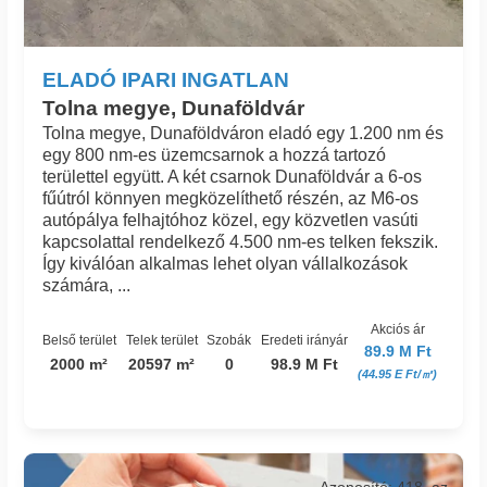
ELADÓ IPARI INGATLAN
Tolna megye, Dunaföldvár
Tolna megye, Dunaföldváron eladó egy 1.200 nm és
egy 800 nm-es üzemcsarnok a hozzá tartozó
területtel együtt. A két csarnok Dunaföldvár a 6-os
fűútról könnyen megközelíthető részén, az M6-os
autópálya felhajtóhoz közel, egy közvetlen vasúti
kapcsolattal rendelkező 4.500 nm-es telken fekszik.
Így kiválóan alkalmas lehet olyan vállalkozások
számára, ...
Akciós ár
Belső terület
Telek terület
Szobák
Eredeti irányár
89.9 M Ft
2000 m²
20597 m²
0
98.9 M Ft
(44.95 E Ft/㎡)
Azonosító: 418_az