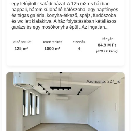
egy felújított családi házat. A 125 m2-es házban
nappali, három különálló hálószoba, egy napfényes
és tágas galéria, konyha-étkező, spájz, fürdőszoba
és wc lett kialakítva. A ház folytatásában kétállásos
garázs és egy mosókonyha épült. Az ingatlan...
Irányár
Belső terület
Telek terület
Szobák
84.9 M Ft
125 m²
1000 m²
4
(679.2 E Ft/㎡)
Azonosító: 227_rd