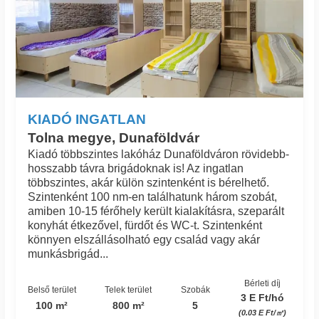
KIADÓ INGATLAN
Tolna megye, Dunaföldvár
Kiadó többszintes lakóház Dunaföldváron rövidebb-
hosszabb távra brigádoknak is! Az ingatlan
többszintes, akár külön szintenként is bérelhető.
Szintenként 100 nm-en találhatunk három szobát,
amiben 10-15 férőhely került kialakításra, szeparált
konyhát étkezővel, fürdőt és WC-t. Szintenként
könnyen elszállásolható egy család vagy akár
munkásbrigád...
Bérleti díj
Belső terület
Telek terület
Szobák
3 E Ft/hó
100 m²
800 m²
5
(0.03 E Ft/㎡)