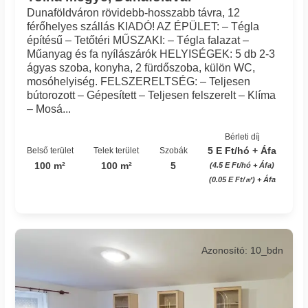
Dunaföldváron rövidebb-hosszabb távra, 12
férőhelyes szállás KIADÓ! AZ ÉPÜLET: – Tégla
építésű – Tetőtéri MŰSZAKI: – Tégla falazat –
Műanyag és fa nyílászárók HELYISÉGEK: 5 db 2-3
ágyas szoba, konyha, 2 fürdőszoba, külön WC,
mosóhelyiség. FELSZERELTSÉG: – Teljesen
bútorozott – Gépesített – Teljesen felszerelt – Klíma
– Mosá...
Bérleti díj
5 E Ft/hó + Áfa
Belső terület
Telek terület
Szobák
100 m²
100 m²
5
(4.5 E Ft/hó + Áfa)
(0.05 E Ft/㎡) + Áfa
Azonosító: 10_bdn