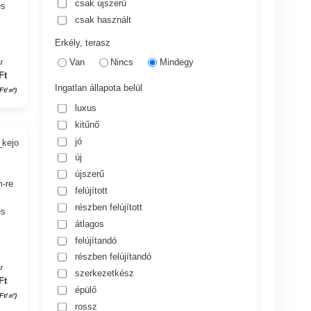
csak újszerű
es
csak használt
Erkély, terasz
Van
Nincs
Mindegy
r
Ft
Ingatlan állapota belül
Ft/㎡)
luxus
kitűnő
jó
_kejo
új
újszerű
m-re
felújított
részben felújított
es
átlagos
felújítandó
részben felújítandó
r
szerkezetkész
Ft
épülő
Ft/㎡)
rossz