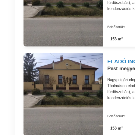
fürdőszobás), a
kondenzációs kom
Belső terület
153 m²
ELADÓ IN
Pest megye
Nagypolgári el
Tóalmáson eladó
fürdőszobás), a
kondenzációs kom
Belső terület
153 m²