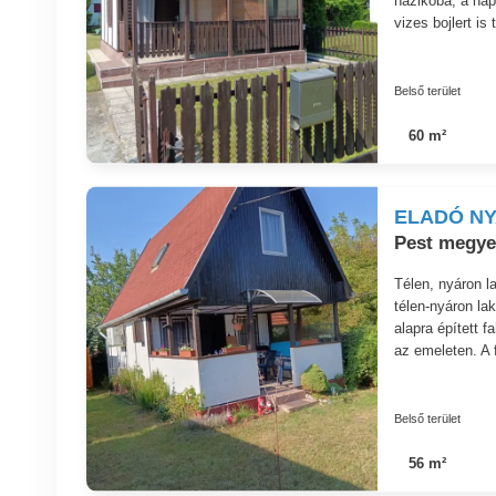
házikóba, a nap
vizes bojlert is
Belső terület
60 m²
ELADÓ N
Pest megye
Télen, nyáron l
télen-nyáron la
alapra épített 
az emeleten. A 
Belső terület
56 m²