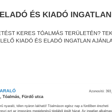
ELADÓ ÉS KIADÓ INGATLAN
ETÉST KERES TÓALMÁS TERÜLETÉN? TEK
LELŐ KIADÓ ÉS ELADÓ INGATLAN AJÁNLA
YARALÓ
Azonosító: 393
, Tóalmás, Fürdő utca
rű nyaraló, télen nyáron lakható! Tóalmáson egész nap a fürdőben érezheti
szi ezt az impozáns megjelenésű téglából épült házat. Az ingatlan alkalma