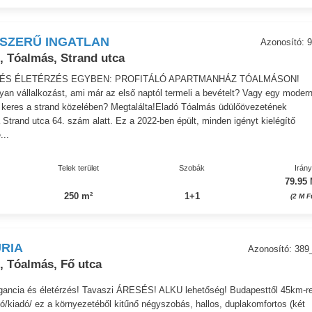
SZERŰ INGATLAN
Azonosító: 9
, Tóalmás, Strand utca
ÉS ÉLETÉRZÉS EGYBEN: PROFITÁLÓ APARTMANHÁZ TÓALMÁSON! ​
yan vállalkozást, ami már az első naptól termeli a bevételt? Vagy egy modern
t keres a strand közelében? Megtalálta! ​Eladó Tóalmás üdülőövezetének
trand utca 64. szám alatt. Ez a 2022-ben épült, minden igényt kielégítő
...
Telek terület
Szobák
Irán
79.95 
250 m²
1+1
(2 M F
RIA
Azonosító: 389
, Tóalmás, Fő utca
egancia és életérzés! Tavaszi ÁRESÉS! ALKU lehetőség! Budapesttől 45km-r
/kiadó/ ez a környezetéből kitűnő négyszobás, hallos, duplakomfortos (két