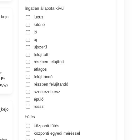
Ingatlan állapota kívül
_kejo
luxus
kitűnő
jó
új
újszerű
s
felújított
részben felújított
átlagos
r
felújítandó
 Ft
részben felújítandó
Ft/㎡)
szerkezetkész
épülő
rossz
_kejo
Fűtés
központi fűtés
központi egyedi méréssel