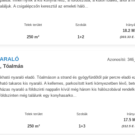
paliba. Innen nyílik a kis konyha rész, a fürdőszoba, a külön toalett, ahol a 
 találjuk. A csigalépcsőn keresztül az emeleti háló...
Telek terület
Szobák
Irányá
18.2 M
250 m²
1+2
(303.33 E 
YARALÓ
Azonosító: 346
, Tóalmás
akható nyaraló eladó. Tóalmáson a strand és gyógyfürdőtől pár percre eladó e
kható takaros kis nyaraló. A kellemes, parkosított kerti környezetben lévő, bet
faházas nyaraló a földszinti nappalin kívül még három kis hálószobával rendel
földszinten még találunk egy konyhasarko...
Telek terület
Szobák
Irány
17.5 M
250 m²
1+3
(312.5 E 