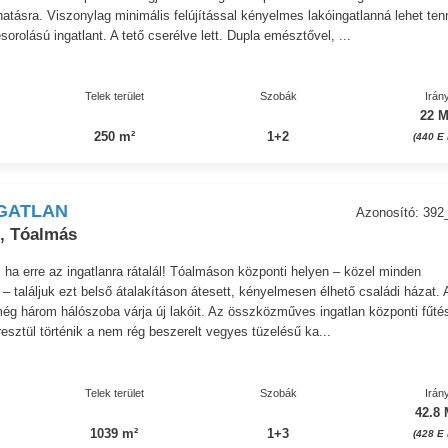
atásra. Viszonylag minimális felújítással kényelmes lakóingatlanná lehet ten
sorolású ingatlant. A tető cserélve lett. Dupla emésztővel, ...
Telek terület
Szobák
Irán
22 M
250 m²
1+2
(440 E 
GATLAN
Azonosító: 392
, Tóalmás
r, ha erre az ingatlanra rátalál! Tóalmáson központi helyen – közel minden
 – találjuk ezt belső átalakításon átesett, kényelmesen élhető családi házat. 
még három hálószoba várja új lakóit. Az összközműves ingatlan központi fűté
resztül történik a nem rég beszerelt vegyes tüzelésű ka...
Telek terület
Szobák
Irán
42.8 
1039 m²
1+3
(428 E 