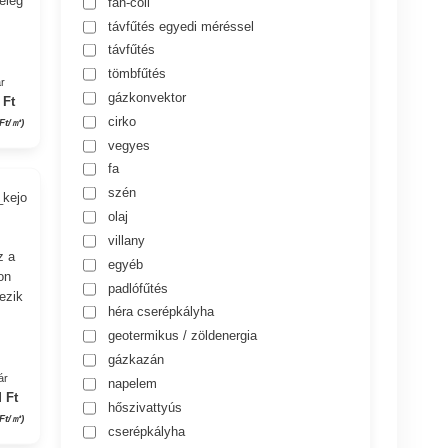
meleg
fan-coil
távfűtés egyedi méréssel
távfűtés
tömbfűtés
r
gázkonvektor
 Ft
cirko
Ft/㎡)
vegyes
fa
szén
_kejo
olaj
villany
z a
egyéb
on
padlófűtés
kezik
héra cserépkályha
geotermikus / zöldenergia
gázkazán
ár
napelem
 Ft
hőszivattyús
Ft/㎡)
cserépkályha