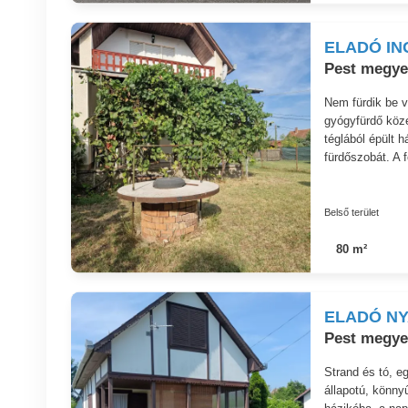
ELADÓ IN
Pest megye
Nem fürdik be 
gyógyfürdő köze
téglából épült 
fürdőszobát. A 
Belső terület
80 m²
ELADÓ N
Pest megye
Strand és tó, e
állapotú, könny