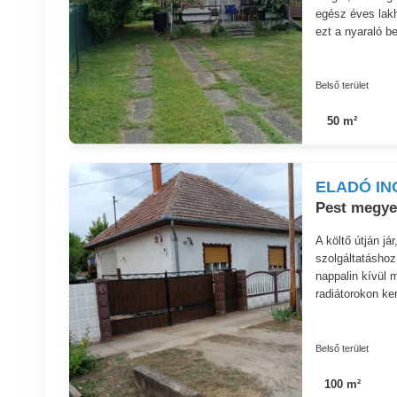
egész éves lakh
ezt a nyaraló be
Belső terület
50 m²
ELADÓ IN
Pest megye
A költő útján já
szolgáltatáshoz
nappalin kívül 
radiátorokon ke
Belső terület
100 m²