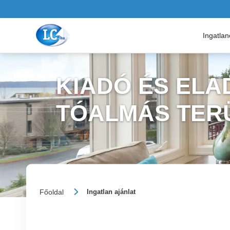
Ingatla
KIADÓ ÉS ELA
TÓALMÁS TER
Főoldal
Ingatlan ajánlat