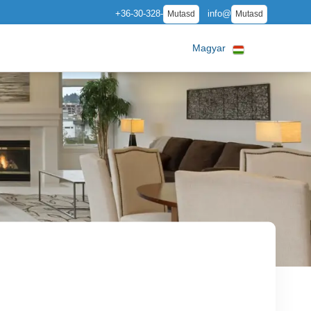
+36-30-328-
info@
Mutasd
Mutasd
Magyar