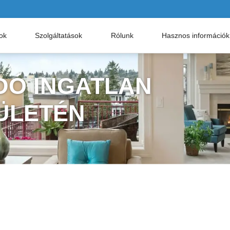
nok
Szolgáltatások
Rólunk
Hasznos információk
DÓ INGATLAN
ÜLETÉN