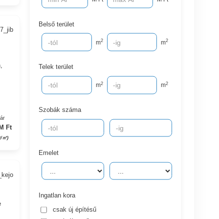
Belső terület
7_jib
2
2
m
m
,
Telek terület
2
2
m
m
Szobák száma
yár
M Ft
t/㎡)
Emelet
_kejo
Ingatlan kora
e
csak új építésű