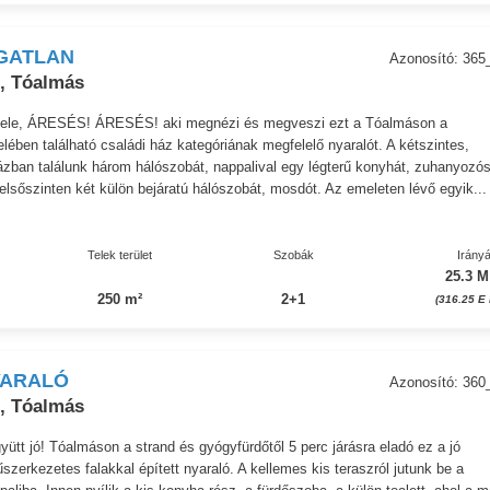
GATLAN
Azonosító: 365
, Tóalmás
vele, ÁRESÉS! ÁRESÉS! aki megnézi és megveszi ezt a Tóalmáson a
lében található családi ház kategóriának megfelelő nyaralót. A kétszintes,
házban találunk három hálószobát, nappalival egy légterű konyhát, zuhanyozó
felsőszinten két külön bejáratú hálószobát, mosdót. Az emeleten lévő egyik...
Telek terület
Szobák
Irányá
25.3 M
250 m²
2+1
(316.25 E 
YARALÓ
Azonosító: 360
, Tóalmás
gyütt jó! Tóalmáson a strand és gyógyfürdőtől 5 perc járásra eladó ez a jó
űszerkezetes falakkal épített nyaraló. A kellemes kis teraszról jutunk be a