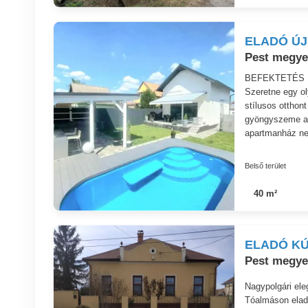
ELADÓ ÚJ
Pest megye
BEFEKTETÉS 
Szeretne egy ol
stílusos otthon
gyöngyszeme a S
apartmanház ne
Belső terület
40 m²
ELADÓ KÚ
Pest megye
Nagypolgári el
Tóalmáson eladó