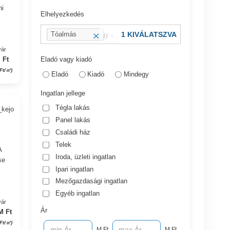
ni
Elhelyezkedés
pl.: 13 kerület vagy Eger, Dobó utca
1 KIVÁLATSZVA
Tóalmás
yár
Eladó vagy kiadó
 Ft
Ft/㎡)
Eladó
Kiadó
Mindegy
Ingatlan jellege
Tégla lakás
_kejo
Panel lakás
Családi ház
Telek
A
Iroda, üzleti ingatlan
se
Ipari ingatlan
Mezőgazdasági ingatlan
Egyéb ingatlan
yár
Ár
M Ft
Ft/㎡)
M Ft
M Ft