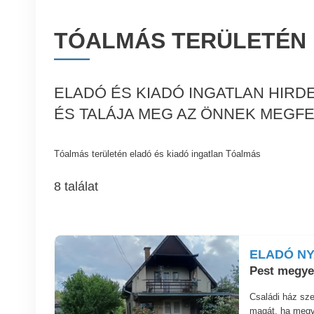
TÓALMÁS TERÜLETÉN 
ELADÓ ÉS KIADÓ INGATLAN HIRD
ÉS TALÁJA MEG AZ ÖNNEK MEGFE
Tóalmás területén eladó és kiadó ingatlan Tóalmás
8 találat
ELADÓ N
Pest megye
Családi ház sze
magát, ha megve