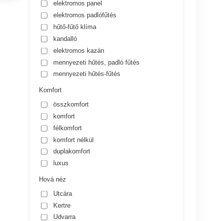
elektromos panel
elektromos padlófűtés
hűtő-fűtő klíma
kandalló
elektromos kazán
mennyezeti hűtés, padló fűtés
mennyezeti hűtés-fűtés
Komfort
összkomfort
komfort
félkomfort
komfort nélkül
duplakomfort
luxus
Hová néz
Utcára
Kertre
Udvarra