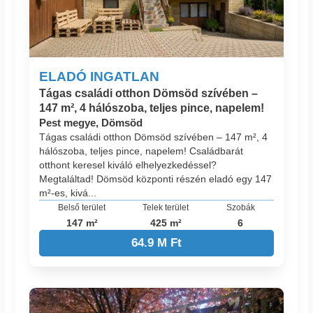
ELADÓ INGATLAN
Tágas családi otthon Dömsöd szívében –
147 m², 4 hálószoba, teljes pince, napelem!
Pest megye, Dömsöd
Tágas családi otthon Dömsöd szívében – 147 m², 4
hálószoba, teljes pince, napelem! Családbarát
otthont keresel kiváló elhelyezkedéssel?
Megtaláltad! Dömsöd központi részén eladó egy 147
m²-es, kivá...
Belső terület
Telek terület
Szobák
147 m²
425 m²
6
64.9 M Ft