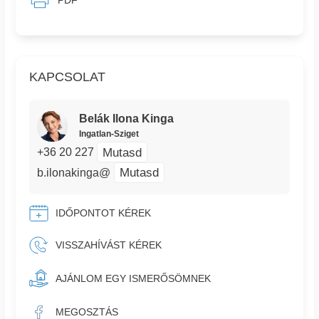
PDF
KAPCSOLAT
Belák Ilona Kinga
Ingatlan-Sziget
Mutasd
+36 20 227
Mutasd
b.ilonakinga@
IDŐPONTOT KÉREK
VISSZAHÍVÁST KÉREK
AJÁNLOM EGY ISMERŐSÖMNEK
MEGOSZTÁS