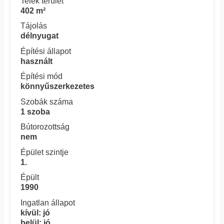
Telek terület
402 m²
Tájolás
délnyugat
Építési állapot
használt
Építési mód
könnyűszerkezetes
Szobák száma
1 szoba
Bútorozottság
nem
Épület szintje
1.
Épült
1990
Ingatlan állapot
kívül: jó
belül: jó