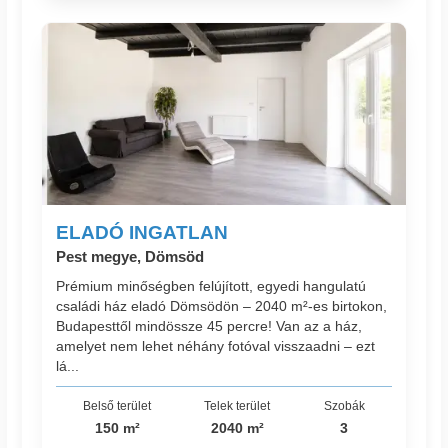
ELADÓ INGATLAN
Pest megye, Dömsöd
Prémium minőségben felújított, egyedi hangulatú
családi ház eladó Dömsödön – 2040 m²-es birtokon,
Budapesttől mindössze 45 percre! Van az a ház,
amelyet nem lehet néhány fotóval visszaadni – ezt
lá...
Belső terület
Telek terület
Szobák
150 m²
2040 m²
3