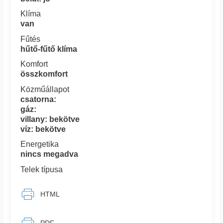
Klíma
van
Fűtés
hűtő-fűtő klíma
Komfort
összkomfort
Közműállapot
csatorna:
gáz:
villany: bekötve
víz: bekötve
Energetika
nincs megadva
Telek típusa
HTML