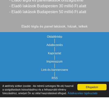
- Eladó tégla és panellakások országszerte
- Eladó lakások Budapesten 30 millió Ft alatt
- Eladó lakások Budapesten 50 millió Ft alatt
Eladó tégla és panel lakások, házak, telkek
Oldaltérkép
Adatkezelés
Kapcsolat
Impresszum
Link és bannercsere
RSS
A webhely sütiket (cookie - kis méretű szöveges file-ok) használ
Elfogadom
Vár-Köz Kft. - Ingatlan nyilvántartó, ügyviteli és
a szolgáltatások biztosításához és a felhasználói élmény
Copyright © 2021.
Adatkezelési tájékoztató
fokozásához, amelyet Ön az oldal használatával elfogad.
adminisztrációs szoftver