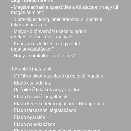
Legfrissebb híreink
- Megtámadható a szerződés a túl alacsony vagy túl
magas ár miatt?
- 5 praktikus dolog, amit érdemes ellenőrizni
lakásvásárlás előtt
- Melyek a társasházi közös tulajdon
értékesítésének új szabályai?
- Ki hozza és ki fizeti az ügyvédet
ingatlanvásárláskor?
- Hogyan örökölhet az élettárs?
További kínálatunk
- CSOKra alkalmas eladó új építésű ingatlan
- Eladó családi ház
- Új építésű lakások Angyalföldön
- Eladó használt ingatlanok
- Eladó kereskedelmi ingatlanok Budapesten
- Eladó társasházi téglalakások
- Eladó nyaralók
- Eladó panellakások