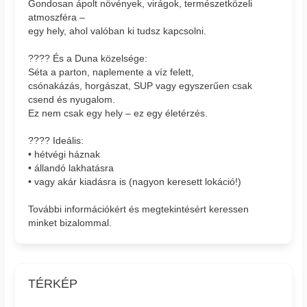
Gondosan ápolt növények, virágok, természetközeli
atmoszféra –
egy hely, ahol valóban ki tudsz kapcsolni.
???? És a Duna közelsége:
Séta a parton, naplemente a víz felett,
csónakázás, horgászat, SUP vagy egyszerűen csak
csend és nyugalom.
Ez nem csak egy hely – ez egy életérzés.
???? Ideális:
• hétvégi háznak
• állandó lakhatásra
• vagy akár kiadásra is (nagyon keresett lokáció!)
További információkért és megtekintésért keressen
minket bizalommal.
TÉRKÉP