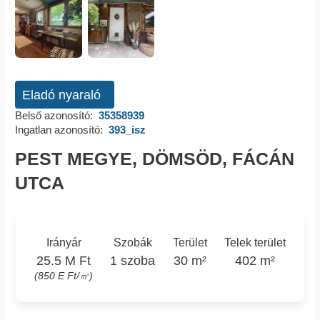
Eladó nyaraló
Belső azonosító:
35358939
Ingatlan azonosító:
393_isz
PEST MEGYE, DÖMSÖD, FÁCÁN
UTCA
Irányár
Szobák
Terület
Telek terület
25.5 M Ft
1 szoba
30 m²
402 m²
(850 E Ft/㎡)