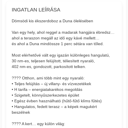
INGATLAN LEÍRÁSA
Dömsödi kis ékszerdoboz a Duna ölelésében
Van egy hely, ahol reggel a madarak hangjára ébredsz…
ahol a teraszon megáll az idő egy kávé mellett…
és ahol a Duna mindössze 1 perc sétára van tőled.
Most elérhetővé vált egy igazán különleges hangulatú,
30 nm-es, teljesen felújított, téliesített nyaraló,
402 nm-es, gondozott, parkosított telken.
???? Otthon, ami több mint egy nyaraló:
• Teljes felújítás – új villany- és vízvezetékek
• H tarifa – energiatakarékos megoldás
• Szigetelt, könnyűszerkezetes épület
• Egész évben használható (hűtő-fűtő klíms fűtés)
• Hangulatos, fedett terasz – a képek magukért
beszélnek
???? A kert… egy külön világ: