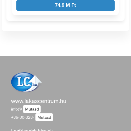
74.9 M Ft
www.lakascentrum.hu
info@
Mutasd
+36-30-328-
Mutasd