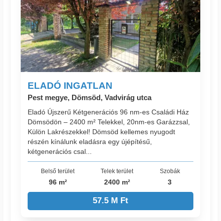
ELADÓ INGATLAN
Pest megye, Dömsöd, Vadvirág utca
Eladó Újszerű Kétgenerációs 96 nm-es Családi Ház
Dömsödön – 2400 m² Telekkel, 20nm-es Garázzsal,
Külön Lakrészekkel! Dömsöd kellemes nyugodt
részén kínálunk eladásra egy újépítésű,
kétgenerációs csal...
Belső terület
Telek terület
Szobák
96 m²
2400 m²
3
57.5 M Ft