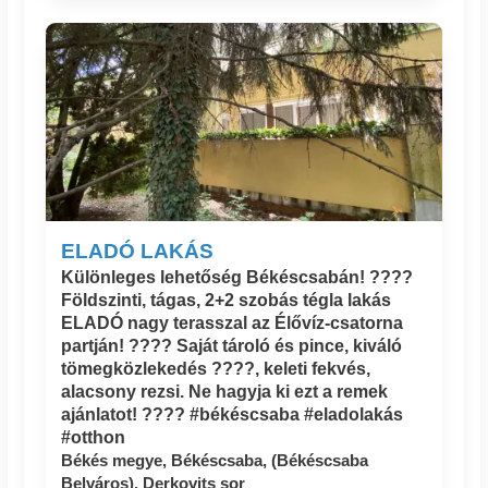
ELADÓ LAKÁS
Különleges lehetőség Békéscsabán! ????
Földszinti, tágas, 2+2 szobás tégla lakás
ELADÓ nagy terasszal az Élővíz-csatorna
partján! ???? Saját tároló és pince, kiváló
tömegközlekedés ????, keleti fekvés,
alacsony rezsi. Ne hagyja ki ezt a remek
ajánlatot! ???? #békéscsaba #eladolakás
#otthon
Békés megye, Békéscsaba, (Békéscsaba
Belváros), Derkovits sor