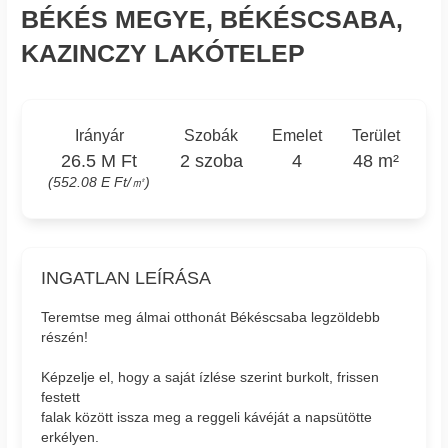
BÉKÉS MEGYE, BÉKÉSCSABA,
KAZINCZY LAKÓTELEP
Irányár
Szobák
Emelet
Terület
26.5 M Ft
2 szoba
4
48 m²
(552.08 E Ft/㎡)
INGATLAN LEÍRÁSA
Teremtse meg álmai otthonát Békéscsaba legzöldebb
részén!
Képzelje el, hogy a saját ízlése szerint burkolt, frissen
festett
falak között issza meg a reggeli kávéját a napsütötte
erkélyen.