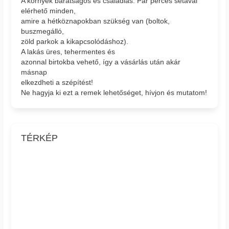
A környék barátságos és családias. Pár perces sétával
elérhető minden,
amire a hétköznapokban szükség van (boltok,
buszmegálló,
zöld parkok a kikapcsolódáshoz).
A lakás üres, tehermentes és
azonnal birtokba vehető, így a vásárlás után akár
másnap
elkezdheti a szépítést!
Ne hagyja ki ezt a remek lehetőséget, hívjon és mutatom!
TÉRKÉP