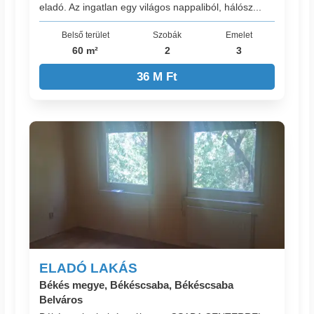
eladó. Az ingatlan egy világos nappaliból, hálósz...
Belső terület
Szobák
Emelet
60 m²
2
3
36 M Ft
ELADÓ LAKÁS
Békés megye, Békéscsaba, Békéscsaba
Belváros