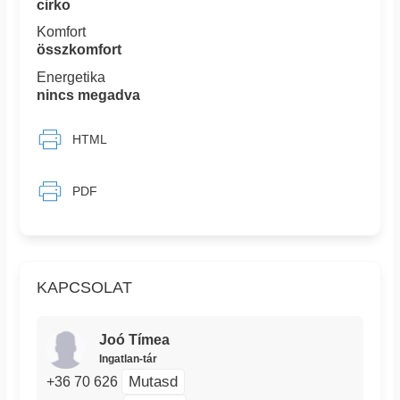
cirko
Komfort
összkomfort
Energetika
nincs megadva
HTML
PDF
KAPCSOLAT
Joó Tímea
Ingatlan-tár
Mutasd
+36 70 626