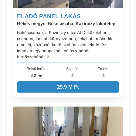
ELADÓ PANEL LAKÁS
Békés megye, Békéscsaba, Kazinczy lakótelep
Békéscsabán, a Kazinczy utcai ALDI közelében,
csendes, fásított környezetben, felújított, második
emeleti, középső, kettő szobás lakás eladó. Az
ingatlan egy nappaliból, hálószobából,
fürdőszobából, k...
Belső terület
Szobák
Emelet
52 m²
2
2
29.9 M Ft