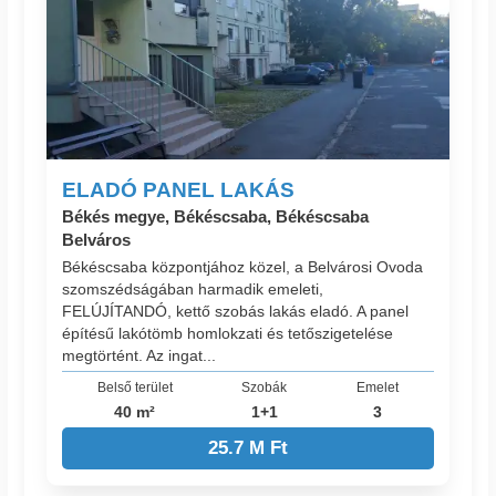
ELADÓ PANEL LAKÁS
Békés megye, Békéscsaba, Békéscsaba
Belváros
Békéscsaba központjához közel, a Belvárosi Ovoda
szomszédságában harmadik emeleti,
FELÚJÍTANDÓ, kettő szobás lakás eladó. A panel
építésű lakótömb homlokzati és tetőszigetelése
megtörtént. Az ingat...
Belső terület
Szobák
Emelet
40 m²
1+1
3
25.7 M Ft