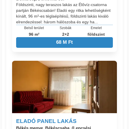
Földszinti, nagy teraszos lakás az Élővíz-csatorna
partján Békéscsabán! Eladó egy ritka lehetőségként
kínált, 96 m²-es téglaépítésű, földszinti lakás kiváló
elrendezéssel: három hálószoba és egy ha...
Belső terület
Szobák
Emelet
96 m²
2+2
földszint
68 M Ft
ELADÓ PANEL LAKÁS
Békés megye, Békéscsaba, (Lencsési