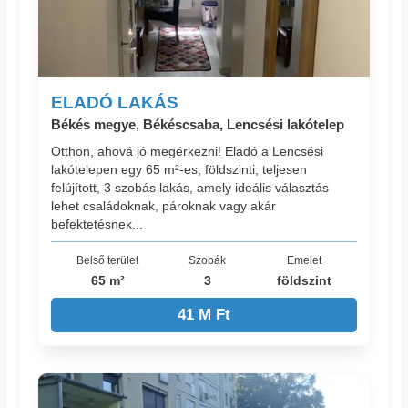
ELADÓ LAKÁS
Békés megye, Békéscsaba, Lencsési lakótelep
Otthon, ahová jó megérkezni! Eladó a Lencsési
lakótelepen egy 65 m²-es, földszinti, teljesen
felújított, 3 szobás lakás, amely ideális választás
lehet családoknak, pároknak vagy akár
befektetésnek...
Belső terület
Szobák
Emelet
65 m²
3
földszint
41 M Ft