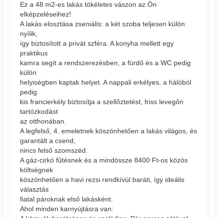
Ez a 48 m2-es lakás tökéletes vászon az Ön
elképzeléseihez!
A lakás elosztása zseniális: a két szoba teljesen külön
nyílik,
így biztosított a privát szféra. A konyha mellett egy
praktikus
kamra segít a rendszerezésben, a fürdő és a WC pedig
külön
helyiségben kaptak helyet. A nappali erkélyes, a hálóból
pedig
kis francierkély biztosítja a szellőztetést, friss levegőn
tartózkodást
az otthonában.
A legfelső, 4. emeletnek köszönhetően a lakás világos, és
garantált a csend,
nincs felső szomszéd.
A gáz-cirkó fűtésnek és a mindössze 8400 Ft-os közös
költségnek
köszönhetően a havi rezsi rendkívül baráti, így ideális
választás
fiatal pároknak első lakásként.
Ahol minden karnyújtásra van: