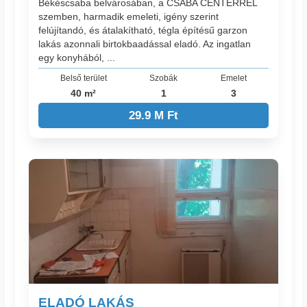
Békéscsaba belvárosában, a CSABA CENTERREL
szemben, harmadik emeleti, igény szerint
felújítandó, és átalakítható, tégla építésű garzon
lakás azonnali birtokbaadással eladó. Az ingatlan
egy konyhából, ...
Belső terület
Szobák
Emelet
40 m²
1
3
29.9 M Ft
ELADÓ LAKÁS