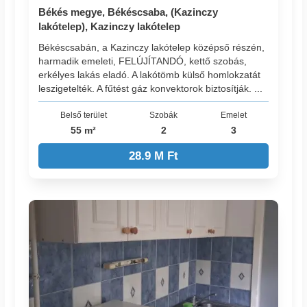
Békés megye, Békéscsaba, (Kazinczy
lakótelep), Kazinczy lakótelep
Békéscsabán, a Kazinczy lakótelep középső részén,
harmadik emeleti, FELÚJÍTANDÓ, kettő szobás,
erkélyes lakás eladó. A lakótömb külső homlokzatát
leszigetelték. A fűtést gáz konvektorok biztosítják. ...
Belső terület
Szobák
Emelet
55 m²
2
3
28.9 M Ft