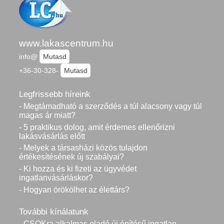
www.lakascentrum.hu
info@
Mutasd
+36-30-328-
Mutasd
Legfrissebb híreink
- Megtámadható a szerződés a túl alacsony vagy túl
magas ár miatt?
- 5 praktikus dolog, amit érdemes ellenőrizni
lakásvásárlás előtt
- Melyek a társasházi közös tulajdon
értékesítésének új szabályai?
- Ki hozza és ki fizeti az ügyvédet
ingatlanvásárláskor?
- Hogyan örökölhet az élettárs?
További kínálatunk
- CSOKra alkalmas eladó új építésű ingatlan