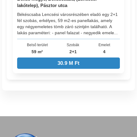
lakótelep), Pásztor utca
Békéscsaba Lencsési városrészében eladó egy 2+1
fél szobás, erkélyes, 59 m2-es panellakás, amely
egy négyemeletes tömb záró szintjén található. A
lakás paraméteri: - panel falazat - negyedik emele...
Belső terület
Szobák
Emelet
59 m²
2+1
4
30.9 M Ft