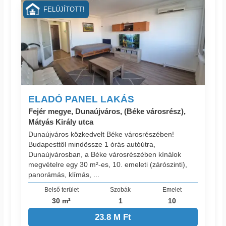
FELÚJÍTOTT!
ELADÓ PANEL LAKÁS
Fejér megye, Dunaújváros, (Béke városrész),
Mátyás Király utca
Dunaújváros közkedvelt Béke városrészében!
Budapesttől mindössze 1 órás autóútra,
Dunaújvárosban, a Béke városrészében kínálok
megvételre egy 30 m²-es, 10. emeleti (zárószinti),
panorámás, klímás, ...
Belső terület
Szobák
Emelet
30 m²
1
10
23.8 M Ft