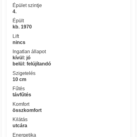
Épület szintje
4.
Épült
kb. 1970
Lift
nincs
Ingatlan állapot
kívül: jó
belül: felújítandó
Szigetelés
10 cm
Fűtés
távfűtés
Komfort
összkomfort
Kilátás
utcára
Energetika