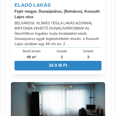
ELADÓ LAKÁS
Fejér megye, Dunaújváros, (Belváros), Kossuth
Lajos utca
BELVÁROSI, KLÍMÁS TÉGLA LAKÁS AZONNAL
BIRTOKBA VEHETŐ DUNAÚJVÁROSBAN! Az
ÁlomOtthon Ingatlan Iroda kínálatából eladó
Dunaújváros egyik legkedveltebb részén, a Kossuth
Lajos utcában egy 49 nm-es, 2 ...
Belső terület
Szobák
Emelet
49 m²
2
3
34.9 M Ft