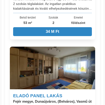
2 szobás téglalakást. Az ingatlan praktikus
kialakításának és kiváló elhelyezkedésének köszön...
Belső terület
Szobák
Emelet
53 m²
2
földszint
34 M Ft
ELADÓ PANEL LAKÁS
Fejér megye, Dunaújváros, (Belváros), Vasmű út