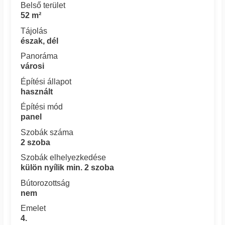
Belső terület
52 m²
Tájolás
észak, dél
Panoráma
városi
Építési állapot
használt
Építési mód
panel
Szobák száma
2 szoba
Szobák elhelyezkedése
külön nyílik min. 2 szoba
Bútorozottság
nem
Emelet
4.