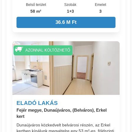
Belső terület
Szobák
Emelet
58 m²
1+3
3
36.6 M Ft
AZONNAL KÖLTÖZHETŐ
ELADÓ LAKÁS
Fejér megye, Dunaújváros, (Belváros), Erkel
kert
Dunaújváros közkedvelt belvárosi részén, az Erkel
kertben kínálunk megvételre egy 53 m²-es, földszinti,