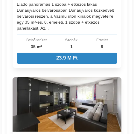
Eladó panorámás 1 szoba + étkezős lakás
Dunaújváros belvárosában Dunaújváros közkedvelt
belvárosi részén, a Vasmű úton kínálok megvételre
egy 35 m²-es, 8. emeleti, 1 szoba + étkezős
panellakást. Az...
Belső terület
Szobák
Emelet
35 m²
1
8
23.9 M Ft