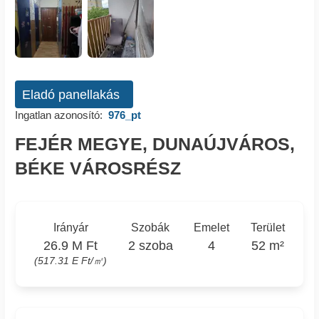
Eladó panellakás
Ingatlan azonosító:
976_pt
FEJÉR MEGYE, DUNAÚJVÁROS,
BÉKE VÁROSRÉSZ
Irányár
Szobák
Emelet
Terület
26.9 M Ft
2 szoba
4
52 m²
(517.31 E Ft/㎡)