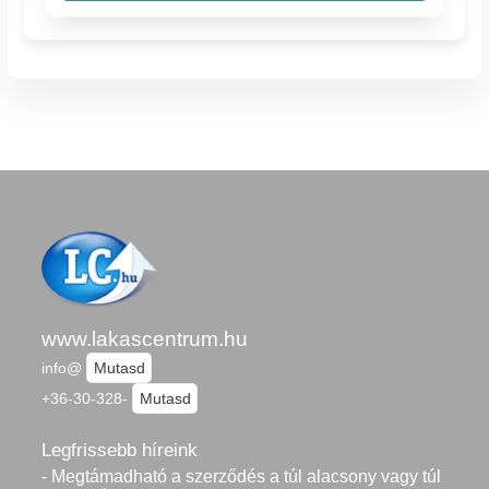
www.lakascentrum.hu
info@
Mutasd
+36-30-328-
Mutasd
Legfrissebb híreink
- Megtámadható a szerződés a túl alacsony vagy túl