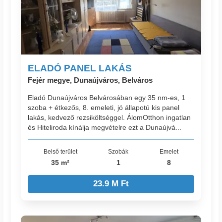
ELADÓ PANEL LAKÁS
Fejér megye, Dunaújváros, Belváros
Eladó Dunaújváros Belvárosában egy 35 nm-es, 1
szoba + étkezős, 8. emeleti, jó állapotú kis panel
lakás, kedvező rezsiköltséggel. ÁlomOtthon ingatlan
és Hiteliroda kínálja megvételre ezt a Dunaújvá...
Belső terület
Szobák
Emelet
35 m²
1
8
23.9 M Ft