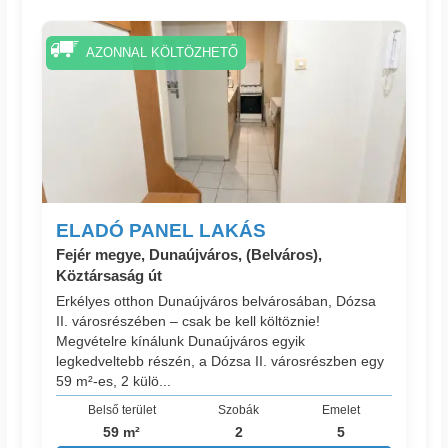
AZONNAL KÖLTÖZHETŐ
ELADÓ PANEL LAKÁS
Fejér megye, Dunaújváros, (Belváros),
Köztársaság út
Erkélyes otthon Dunaújváros belvárosában, Dózsa
II. városrészében – csak be kell költöznie!
Megvételre kínálunk Dunaújváros egyik
legkedveltebb részén, a Dózsa II. városrészben egy
59 m²-es, 2 külö...
Belső terület
Szobák
Emelet
59 m²
2
5