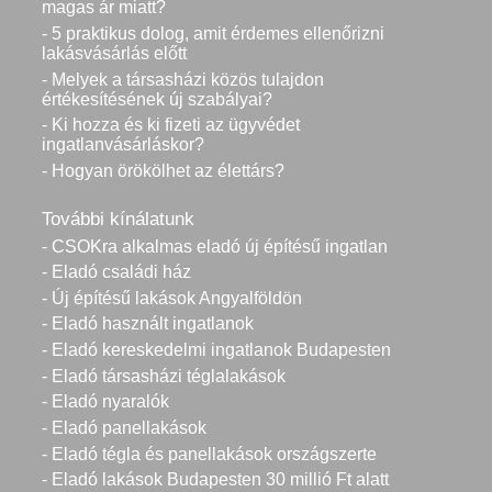
magas ár miatt?
- 5 praktikus dolog, amit érdemes ellenőrizni
lakásvásárlás előtt
- Melyek a társasházi közös tulajdon
értékesítésének új szabályai?
- Ki hozza és ki fizeti az ügyvédet
ingatlanvásárláskor?
- Hogyan örökölhet az élettárs?
További kínálatunk
- CSOKra alkalmas eladó új építésű ingatlan
- Eladó családi ház
- Új építésű lakások Angyalföldön
- Eladó használt ingatlanok
- Eladó kereskedelmi ingatlanok Budapesten
- Eladó társasházi téglalakások
- Eladó nyaralók
- Eladó panellakások
- Eladó tégla és panellakások országszerte
- Eladó lakások Budapesten 30 millió Ft alatt