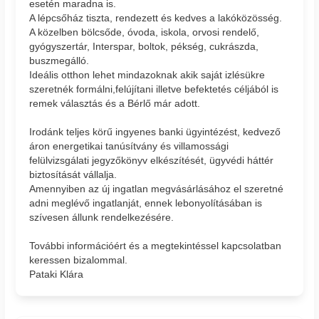
esetén maradna is.
A lépcsőház tiszta, rendezett és kedves a lakóközösség.
A közelben bölcsőde, óvoda, iskola, orvosi rendelő,
gyógyszertár, Interspar, boltok, pékség, cukrászda,
buszmegálló.
Ideális otthon lehet mindazoknak akik saját izlésükre
szeretnék formálni,felújítani illetve befektetés céljából is
remek választás és a Bérlő már adott.
Irodánk teljes körű ingyenes banki ügyintézést, kedvező
áron energetikai tanúsítvány és villamossági
felülvizsgálati jegyzőkönyv elkészítését, ügyvédi háttér
biztosítását vállalja.
Amennyiben az új ingatlan megvásárlásához el szeretné
adni meglévő ingatlanját, ennek lebonyolításában is
szívesen állunk rendelkezésére.
További információért és a megtekintéssel kapcsolatban
keressen bizalommal.
Pataki Klára