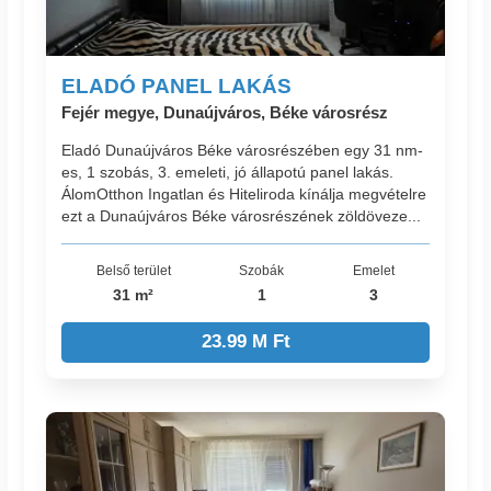
ELADÓ PANEL LAKÁS
Fejér megye, Dunaújváros, Béke városrész
Eladó Dunaújváros Béke városrészében egy 31 nm-
es, 1 szobás, 3. emeleti, jó állapotú panel lakás.
ÁlomOtthon Ingatlan és Hiteliroda kínálja megvételre
ezt a Dunaújváros Béke városrészének zöldöveze...
Belső terület
Szobák
Emelet
31 m²
1
3
23.99 M Ft