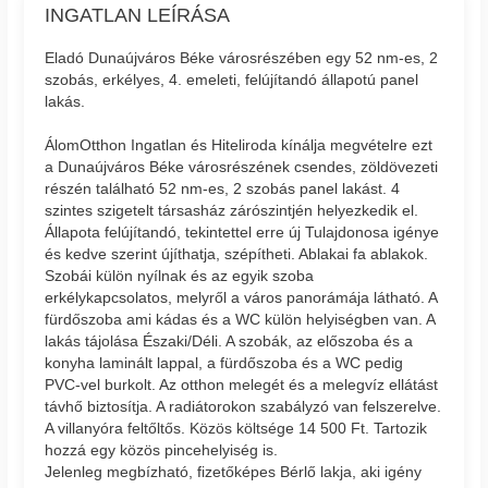
INGATLAN LEÍRÁSA
Eladó Dunaújváros Béke városrészében egy 52 nm-es, 2
szobás, erkélyes, 4. emeleti, felújítandó állapotú panel
lakás.
ÁlomOtthon Ingatlan és Hiteliroda kínálja megvételre ezt
a Dunaújváros Béke városrészének csendes, zöldövezeti
részén található 52 nm-es, 2 szobás panel lakást. 4
szintes szigetelt társasház zárószintjén helyezkedik el.
Állapota felújítandó, tekintettel erre új Tulajdonosa igénye
és kedve szerint újíthatja, szépítheti. Ablakai fa ablakok.
Szobái külön nyílnak és az egyik szoba
erkélykapcsolatos, melyről a város panorámája látható. A
fürdőszoba ami kádas és a WC külön helyiségben van. A
lakás tájolása Északi/Déli. A szobák, az előszoba és a
konyha laminált lappal, a fürdőszoba és a WC pedig
PVC-vel burkolt. Az otthon melegét és a melegvíz ellátást
távhő biztosítja. A radiátorokon szabályzó van felszerelve.
A villanyóra feltőltős. Közös költsége 14 500 Ft. Tartozik
hozzá egy közös pincehelyiség is.
Jelenleg megbízható, fizetőképes Bérlő lakja, aki igény