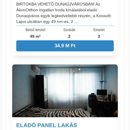
BIRTOKBA VEHETŐ DUNAÚJVÁROSBAN! Az
ÁlomOtthon Ingatlan Iroda kínálatából eladó
Dunaújváros egyik legkedveltebb részén, a Kossuth
Lajos utcában egy 49 nm-es, 2 ...
Belső terület
Szobák
Emelet
49 m²
2
3
34.9 M Ft
ELADÓ PANEL LAKÁS