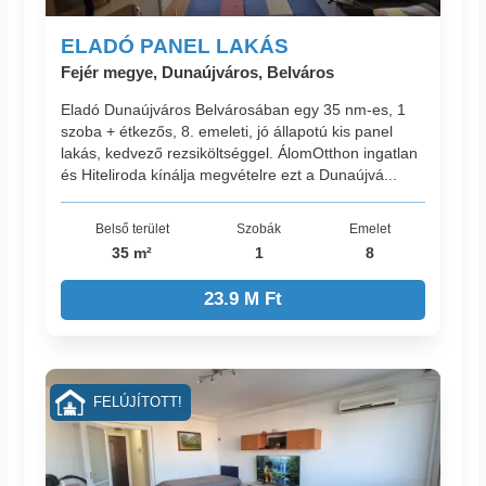
ELADÓ PANEL LAKÁS
Fejér megye, Dunaújváros, Belváros
Eladó Dunaújváros Belvárosában egy 35 nm-es, 1
szoba + étkezős, 8. emeleti, jó állapotú kis panel
lakás, kedvező rezsiköltséggel. ÁlomOtthon ingatlan
és Hiteliroda kínálja megvételre ezt a Dunaújvá...
Belső terület
Szobák
Emelet
35 m²
1
8
23.9 M Ft
FELÚJÍTOTT!