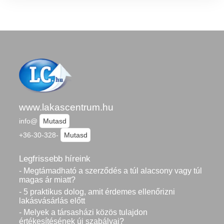
www.lakascentrum.hu
info@
Mutasd
+36-30-328-
Mutasd
Legfrissebb híreink
- Megtámadható a szerződés a túl alacsony vagy túl
magas ár miatt?
- 5 praktikus dolog, amit érdemes ellenőrizni
lakásvásárlás előtt
- Melyek a társasházi közös tulajdon
értékesítésének új szabályai?