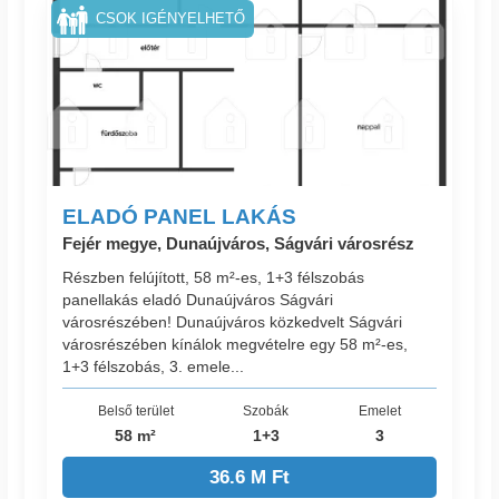
CSOK IGÉNYELHETŐ
ELADÓ PANEL LAKÁS
Fejér megye, Dunaújváros, Ságvári városrész
Részben felújított, 58 m²-es, 1+3 félszobás
panellakás eladó Dunaújváros Ságvári
városrészében! Dunaújváros közkedvelt Ságvári
városrészében kínálok megvételre egy 58 m²-es,
1+3 félszobás, 3. emele...
Belső terület
Szobák
Emelet
58 m²
1+3
3
36.6 M Ft