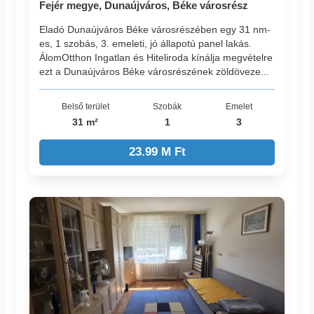
Fejér megye, Dunaújváros, Béke városrész
Eladó Dunaújváros Béke városrészében egy 31 nm-
es, 1 szobás, 3. emeleti, jó állapotú panel lakás.
ÁlomOtthon Ingatlan és Hiteliroda kínálja megvételre
ezt a Dunaújváros Béke városrészének zöldöveze...
Belső terület
Szobák
Emelet
31 m²
1
3
23.99 M Ft