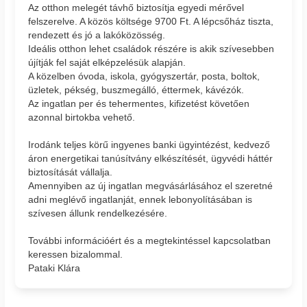
Az otthon melegét távhő biztosítja egyedi mérővel
felszerelve. A közös költsége 9700 Ft. A lépcsőház tiszta,
rendezett és jó a lakóközösség.
Ideális otthon lehet családok részére is akik szívesebben
újítják fel saját elképzelésük alapján.
A közelben óvoda, iskola, gyógyszertár, posta, boltok,
üzletek, pékség, buszmegálló, éttermek, kávézók.
Az ingatlan per és tehermentes, kifizetést követően
azonnal birtokba vehető.
Irodánk teljes körű ingyenes banki ügyintézést, kedvező
áron energetikai tanúsítvány elkészítését, ügyvédi háttér
biztosítását vállalja.
Amennyiben az új ingatlan megvásárlásához el szeretné
adni meglévő ingatlanját, ennek lebonyolításában is
szívesen állunk rendelkezésére.
További információért és a megtekintéssel kapcsolatban
keressen bizalommal.
Pataki Klára