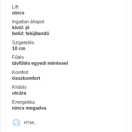
Lift
nincs
Ingatlan állapot
kívül: jó
belül: felújítandó
Szigetelés
10 cm
Fűtés
távfűtés egyedi méréssel
Komfort
összkomfort
Kilátás
utcára
Energetika
nincs megadva
HTML