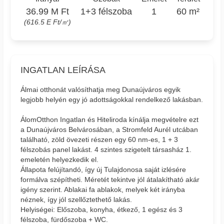
36.99 M Ft
1+3 félszoba
1
60 m²
(616.5 E Ft/㎡)
INGATLAN LEÍRÁSA
Álmai otthonát valósíthatja meg Dunaújváros egyik
legjobb helyén egy jó adottságokkal rendelkező lakásban.
ÁlomOtthon Ingatlan és Hiteliroda kínálja megvételre ezt
a Dunaújváros Belvárosában, a Stromfeld Aurél utcában
található, zöld övezeti részen egy 60 nm-es, 1 + 3
félszobás panel lakást. 4 szintes szigetelt társasház 1.
emeletén helyezkedik el.
Állapota felújítandó, így új Tulajdonosa saját izlésére
formálva szépítheti. Méretét tekintve jól átalakítható akár
igény szerint. Ablakai fa ablakok, melyek két irányba
néznek, így jól szellőztethető lakás.
Helyiségei: Előszoba, konyha, étkező, 1 egész és 3
félszoba, fürdőszoba + WC.