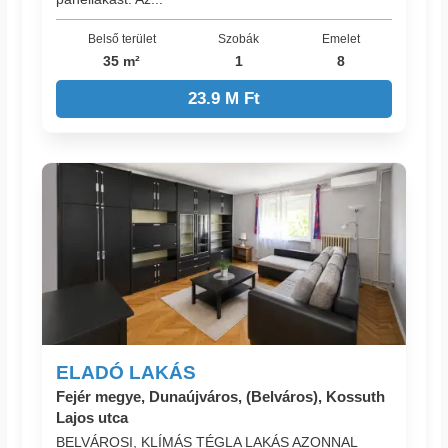
Belső terület
Szobák
Emelet
35 m²
1
8
23.9 M Ft
ELADÓ LAKÁS
Fejér megye, Dunaújváros, (Belváros), Kossuth
Lajos utca
BELVÁROSI, KLÍMÁS TÉGLA LAKÁS AZONNAL