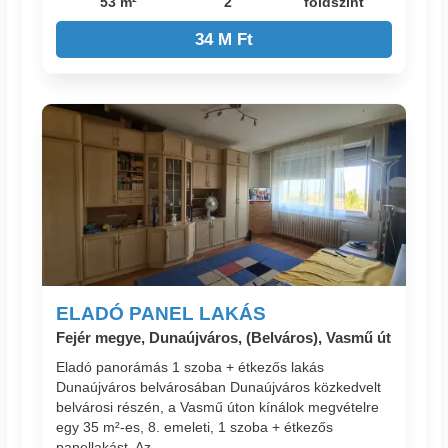
53 m²
2
földszint
34 M Ft
ELADÓ PANEL LAKÁS
Fejér megye, Dunaújváros, (Belváros), Vasmű út
Eladó panorámás 1 szoba + étkezős lakás
Dunaújváros belvárosában Dunaújváros közkedvelt
belvárosi részén, a Vasmű úton kínálok megvételre
egy 35 m²-es, 8. emeleti, 1 szoba + étkezős
panellakást. Az...