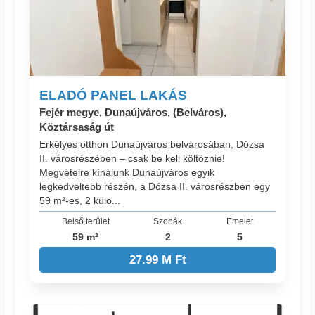
ELADÓ PANEL LAKÁS
Fejér megye, Dunaújváros, (Belváros),
Köztársaság út
Erkélyes otthon Dunaújváros belvárosában, Dózsa
II. városrészében – csak be kell költöznie!
Megvételre kínálunk Dunaújváros egyik
legkedveltebb részén, a Dózsa II. városrészben egy
59 m²-es, 2 külö...
Belső terület
Szobák
Emelet
59 m²
2
5
27.99 M Ft