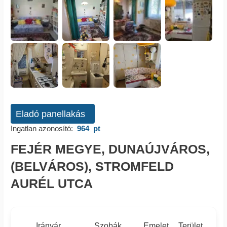
Eladó panellakás
Ingatlan azonosító:
964_pt
FEJÉR MEGYE, DUNAÚJVÁROS,
(BELVÁROS), STROMFELD
AURÉL UTCA
Irányár
Szobák
Emelet
Terület