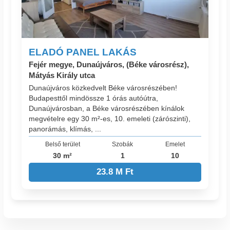
ELADÓ PANEL LAKÁS
Fejér megye, Dunaújváros, (Béke városrész),
Mátyás Király utca
Dunaújváros közkedvelt Béke városrészében!
Budapesttől mindössze 1 órás autóútra,
Dunaújvárosban, a Béke városrészében kínálok
megvételre egy 30 m²-es, 10. emeleti (zárószinti),
panorámás, klímás, ...
Belső terület
Szobák
Emelet
30 m²
1
10
23.8 M Ft