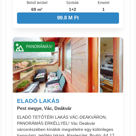
Belső terület
Szobák
Emelet
69 m²
1+2
1
99.8 M Ft
PANORÁMÁS!
ELADÓ LAKÁS
Pest megye, Vác, Deákvár
ELADÓ TETŐTÉRI LAKÁS VÁC-DEÁKVÁRON,
PANORÁMÁS ERKÉLLYEL! Vác Deákvár
városrészében kínálok megvételre egy különleges
hangulatú, tetőtéri lakást. Alapterület: Bruttó: 64,17