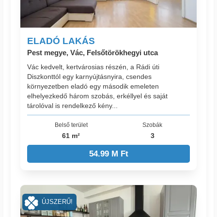
ELADÓ LAKÁS
Pest megye, Vác, Felsőtörökhegyi utca
Vác kedvelt, kertvárosias részén, a Rádi úti
Diszkonttól egy karnyújtásnyira, csendes
környezetben eladó egy második emeleten
elhelyezkedő három szobás, erkéllyel és saját
tárolóval is rendelkező kény...
Belső terület
Szobák
61 m²
3
54.99 M Ft
ÚJSZERŰ!