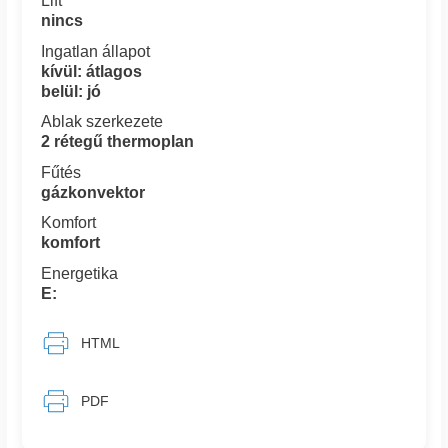
Lift
nincs
Ingatlan állapot
kívül: átlagos
belül: jó
Ablak szerkezete
2 rétegű thermoplan
Fűtés
gázkonvektor
Komfort
komfort
Energetika
E:
HTML
PDF