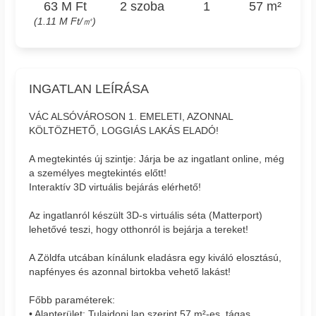
63 M Ft
2 szoba
1
57 m²
(1.11 M Ft/㎡)
INGATLAN LEÍRÁSA
VÁC ALSÓVÁROSON 1. EMELETI, AZONNAL
KÖLTÖZHETŐ, LOGGIÁS LAKÁS ELADÓ!
A megtekintés új szintje: Járja be az ingatlant online, még
a személyes megtekintés előtt!
Interaktív 3D virtuális bejárás elérhető!
Az ingatlanról készült 3D-s virtuális séta (Matterport)
lehetővé teszi, hogy otthonról is bejárja a tereket!
A Zöldfa utcában kínálunk eladásra egy kiváló elosztású,
napfényes és azonnal birtokba vehető lakást!
Főbb paraméterek:
• Alapterület: Tulajdoni lap szerint 57 m²-es, tágas