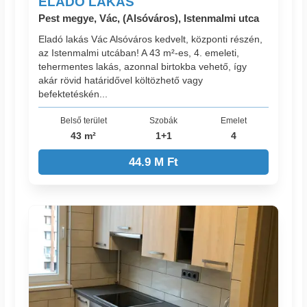
ELADÓ LAKÁS
Pest megye, Vác, (Alsóváros), Istenmalmi utca
Eladó lakás Vác Alsóváros kedvelt, központi részén,
az Istenmalmi utcában! A 43 m²-es, 4. emeleti,
tehermentes lakás, azonnal birtokba vehető, így
akár rövid határidővel költözhető vagy
befektetéskén...
Belső terület
Szobák
Emelet
43 m²
1+1
4
44.9 M Ft