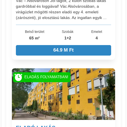
Vác – Alsóvároson Jól tagolt, 2 külön szobás lakás
gardróbbal és loggiával! Vác Alsóvárosában, a
virágüzlet mögötti részen eladó egy 4. emeleti
(zárószinti), jó elosztású lakás. Az ingatlan egyik ...
Belső terület
Szobák
Emelet
65 m²
1+2
4
64.9 M Ft
ELADÁS FOLYAMATBAN!