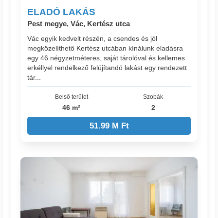
ELADÓ LAKÁS
Pest megye, Vác, Kertész utca
Vác egyik kedvelt részén, a csendes és jól
megközelíthető Kertész utcában kínálunk eladásra
egy 46 négyzetméteres, saját tárolóval és kellemes
erkéllyel rendelkező felújítandó lakást egy rendezett
tár...
Belső terület
Szobák
46 m²
2
51.99 M Ft