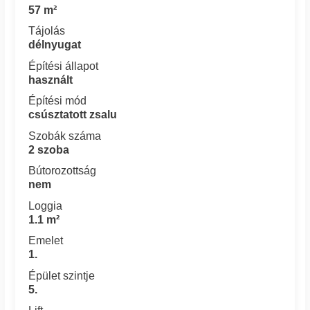
57 m²
Tájolás
délnyugat
Építési állapot
használt
Építési mód
csúsztatott zsalu
Szobák száma
2 szoba
Bútorozottság
nem
Loggia
1.1 m²
Emelet
1.
Épület szintje
5.