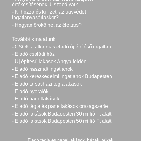
értékesítésének új szabályai?
- Ki hozza és ki fizeti az ügyvédet
ingatlanvásárláskor?
- Hogyan örökölhet az élettárs?
További kínálatunk
- CSOKra alkalmas eladó új építésű ingatlan
- Eladó családi ház
- Új építésű lakások Angyalföldön
- Eladó használt ingatlanok
- Eladó kereskedelmi ingatlanok Budapesten
- Eladó társasházi téglalakások
- Eladó nyaralók
- Eladó panellakások
- Eladó tégla és panellakások országszerte
- Eladó lakások Budapesten 30 millió Ft alatt
- Eladó lakások Budapesten 50 millió Ft alatt
Eladó tégla és panel lakások, házak, telkek