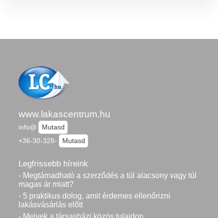
www.lakascentrum.hu
info@
Mutasd
+36-30-328-
Mutasd
Legfrissebb híreink
- Megtámadható a szerződés a túl alacsony vagy túl
magas ár miatt?
- 5 praktikus dolog, amit érdemes ellenőrizni
lakásvásárlás előtt
- Melyek a társasházi közös tulajdon