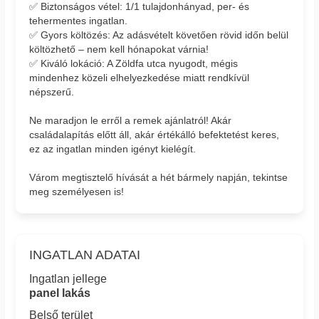
✅ Biztonságos vétel: 1/1 tulajdonhányad, per- és
tehermentes ingatlan.
✅ Gyors költözés: Az adásvételt követően rövid időn belül
költözhető – nem kell hónapokat várnia!
✅ Kiváló lokáció: A Zöldfa utca nyugodt, mégis
mindenhez közeli elhelyezkedése miatt rendkívül
népszerű.
Ne maradjon le erről a remek ajánlatról! Akár
családalapítás előtt áll, akár értékálló befektetést keres,
ez az ingatlan minden igényt kielégít.
Várom megtisztelő hívását a hét bármely napján, tekintse
meg személyesen is!
INGATLAN ADATAI
Ingatlan jellege
panel lakás
Belső terület