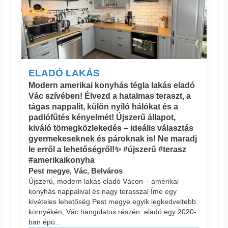
ELADÓ LAKÁS
Modern amerikai konyhás tégla lakás eladó
Vác szívében! Élvezd a hatalmas teraszt, a
tágas nappalit, külön nyíló hálókat és a
padlófűtés kényelmét! Újszerű állapot,
kiváló tömegközlekedés – ideális választás
gyermekeseknek és pároknak is! Ne maradj
le erről a lehetőségről!✨ #újszerű #terasz
#amerikaikonyha
Pest megye, Vác, Belváros
Újszerű, modern lakás eladó Vácon – amerikai
konyhás nappalival és nagy terasszal Íme egy
kivételes lehetőség Pest megye egyik legkedveltebb
környékén, Vác hangulatos részén: eladó egy 2020-
ban épü...