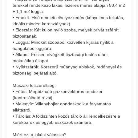
terekkel rendelkező lakás, lézeres mérés alapján 58,4 m2
+ 1,1 m2 loggia.
• Emelet: Első emeleti elhelyezkedés (kényelmes feljutás,
ideális minden korosztálynak).
• Elosztás: Két külön nyíló szoba, melyek privát szférát
biztosítanak.
• Loggia: Mindkét szobából közvetlen kijárás nyílik a
hangulatos loggiára.
• Állapot: Frissen elvégzett tisztasági festés utáni,
makulátlan állapot.
• Nyílászárók: Korszerű műanyag ablakok, redőnnyel és
biztonsági bejárati ajtó.
Műszaki felszereltség:
• Fűtés: Megbízható gázkonvektoros rendszer
(kontrollálható rezsi).
• Melegvíz: Villanybojler gondoskodik a folyamatos
ellátásról.
• Tárolás: A földszinten közös tároló áll rendelkezésre a
kerékpárok és egyéb eszközök számára.
Miért ezt a lakást válassza?