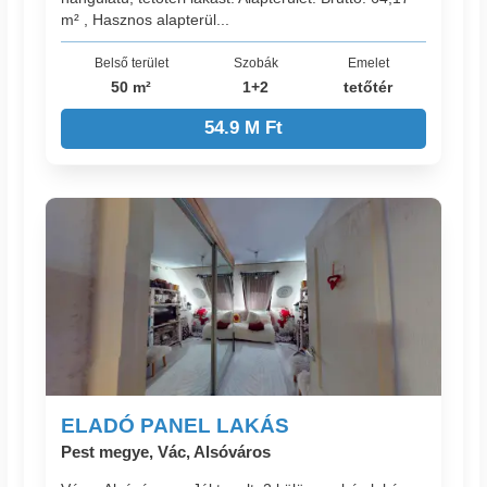
m² , Hasznos alapterül...
Belső terület
Szobák
Emelet
50 m²
1+2
tetőtér
54.9 M Ft
ELADÓ PANEL LAKÁS
Pest megye, Vác, Alsóváros