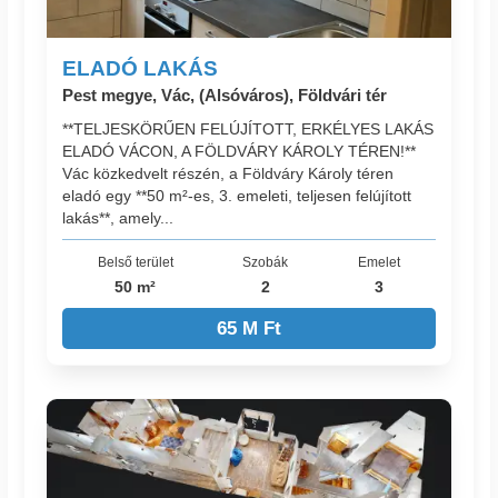
ELADÓ LAKÁS
Pest megye, Vác, (Alsóváros), Földvári tér
**TELJESKÖRŰEN FELÚJÍTOTT, ERKÉLYES LAKÁS
ELADÓ VÁCON, A FÖLDVÁRY KÁROLY TÉREN!**
Vác közkedvelt részén, a Földváry Károly téren
eladó egy **50 m²-es, 3. emeleti, teljesen felújított
lakás**, amely...
Belső terület
Szobák
Emelet
50 m²
2
3
65 M Ft