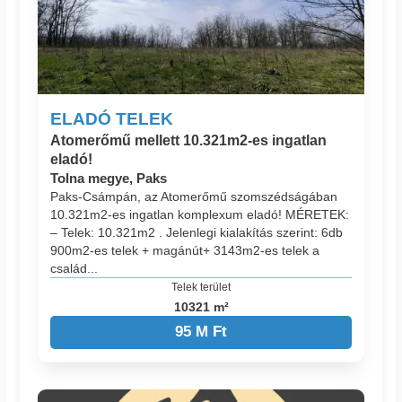
ELADÓ TELEK
Atomerőmű mellett 10.321m2-es ingatlan
eladó!
Tolna megye, Paks
Paks-Csámpán, az Atomerőmű szomszédságában
10.321m2-es ingatlan komplexum eladó! MÉRETEK:
– Telek: 10.321m2 . Jelenlegi kialakítás szerint: 6db
900m2-es telek + magánút+ 3143m2-es telek a
család...
Telek terület
10321 m²
95 M Ft