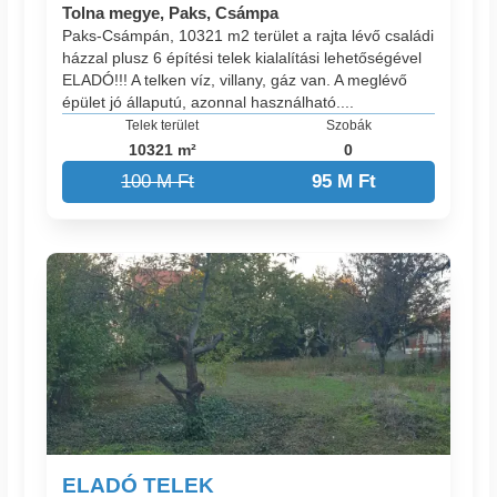
Tolna megye, Paks, Csámpa
Paks-Csámpán, 10321 m2 terület a rajta lévő családi
házzal plusz 6 építési telek kialalítási lehetőségével
ELADÓ!!! A telken víz, villany, gáz van. A meglévő
épület jó állaputú, azonnal használható....
Telek terület
Szobák
10321 m²
0
100 M Ft
95 M Ft
ELADÓ TELEK