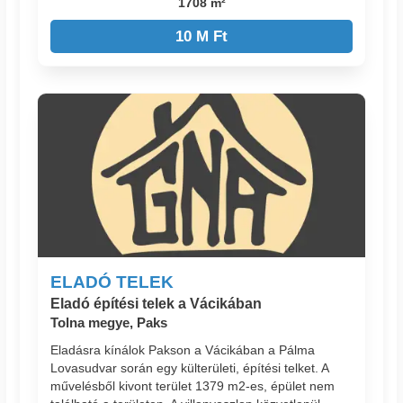
1708 m²
10 M Ft
ELADÓ TELEK
Eladó építési telek a Vácikában
Tolna megye, Paks
Eladásra kínálok Pakson a Vácikában a Pálma
Lovasudvar során egy külterületi, építési telket. A
művelésből kivont terület 1379 m2-es, épület nem