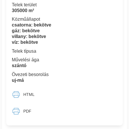
Telek terület
305000 m²
Közműállapot
csatorna: bekötve
gáz: bekötve
villany: bekötve
víz: bekötve
Telek típusa
Művelési ága
szántó
Övezeti besorolás
uj-má
HTML
PDF