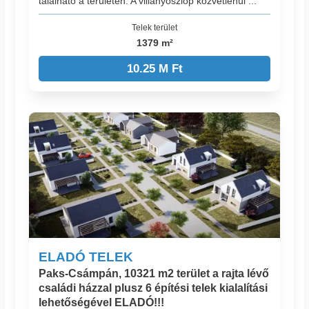
található a területen. A villanyoszlop közvetlenül ...
Telek terület
1379 m²
10.25 M Ft
ELADÓ TELEK
Paks-Csámpán, 10321 m2 terület a rajta lévő
családi házzal plusz 6 építési telek kialalítási
lehetőségével ELADÓ!!!