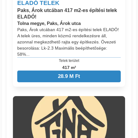
ELADÓ TELEK
Paks, Árok utcában 417 m2-es építési telek
ELADÓ!
Tolna megye, Paks, Árok utca
Paks, Árok utcában 417 m2-es építési telek ELADÓ!
A telek üres, minden közmű rendelkezésre áll,
azonnal megkezdhető rajta egy építkezés. Övezeti
besorolása: Lk-2.3 Maximális beépíthetősége:
58%...
Telek terület
417 m²
28.9 M Ft