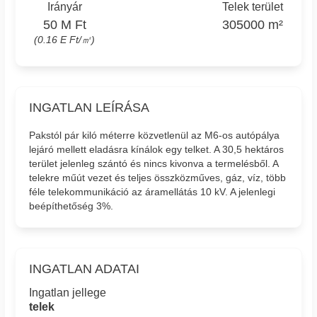
Irányár
Telek terület
50 M Ft
305000 m²
(0.16 E Ft/㎡)
INGATLAN LEÍRÁSA
Pakstól pár kiló méterre közvetlenül az M6-os autópálya
lejáró mellett eladásra kínálok egy telket. A 30,5 hektáros
terület jelenleg szántó és nincs kivonva a termelésből. A
telekre műút vezet és teljes összközműves, gáz, víz, több
féle telekommunikáció az áramellátás 10 kV. A jelenlegi
beépíthetőség 3%.
INGATLAN ADATAI
Ingatlan jellege
telek