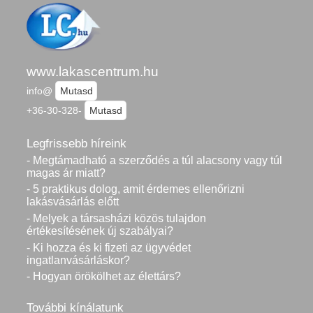
www.lakascentrum.hu
info@
Mutasd
+36-30-328-
Mutasd
Legfrissebb híreink
- Megtámadható a szerződés a túl alacsony vagy túl
magas ár miatt?
- 5 praktikus dolog, amit érdemes ellenőrizni
lakásvásárlás előtt
- Melyek a társasházi közös tulajdon
értékesítésének új szabályai?
- Ki hozza és ki fizeti az ügyvédet
ingatlanvásárláskor?
- Hogyan örökölhet az élettárs?
További kínálatunk