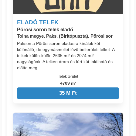
ELADÓ TELEK
Pörösi soron telek eladó
Tolna megye, Paks, (Biritópuszta), Pörösi sor
Pakson a Pörösi soron eladásra kínálok két
különálló, de egymásmellet lévő belterületi telket. A
telkek külön-külön 2635 m2 és 2074 m2
nagyságúak. A telken áram és fúrt kút található és
előtte meg...
Telek terület
4709 m²
35 M Ft