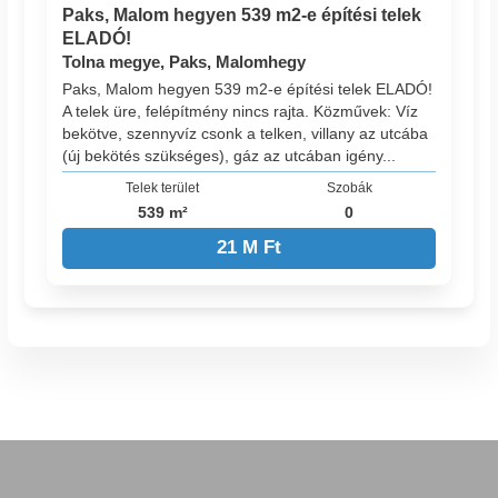
Paks, Malom hegyen 539 m2-e építési telek
ELADÓ!
Tolna megye, Paks, Malomhegy
Paks, Malom hegyen 539 m2-e építési telek ELADÓ!
A telek üre, felépítmény nincs rajta. Közművek: Víz
bekötve, szennyvíz csonk a telken, villany az utcába
(új bekötés szükséges), gáz az utcában igény...
Telek terület
Szobák
539 m²
0
21 M Ft