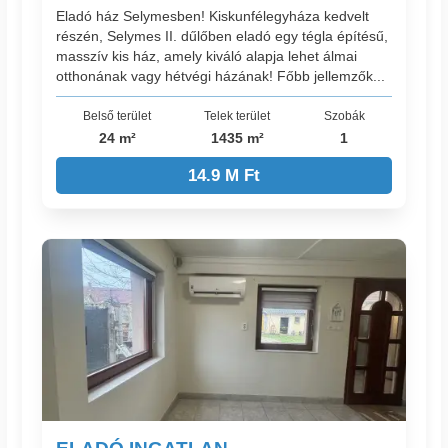
Eladó ház Selymesben! Kiskunfélegyháza kedvelt
részén, Selymes II. dűlőben eladó egy tégla építésű,
masszív kis ház, amely kiváló alapja lehet álmai
otthonának vagy hétvégi házának! Főbb jellemzők...
Belső terület
Telek terület
Szobák
24 m²
1435 m²
1
14.9 M Ft