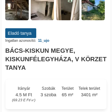
Eladó tanya
Ingatlan azonosító:
11_ujo
BÁCS-KISKUN MEGYE,
KISKUNFÉLEGYHÁZA, V KÖRZET
TANYA
Irányár
Szobák
Terület
Telek terület
4.5 M Ft
3 szoba
65 m²
3401 m²
(69.23 E Ft/㎡)