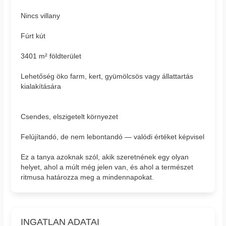
Nincs villany
Fúrt kút
3401 m² földterület
Lehetőség öko farm, kert, gyümölcsös vagy állattartás
kialakítására
Csendes, elszigetelt környezet
Felújítandó, de nem lebontandó — valódi értéket képvisel
Ez a tanya azoknak szól, akik szeretnének egy olyan
helyet, ahol a múlt még jelen van, és ahol a természet
ritmusa határozza meg a mindennapokat.
INGATLAN ADATAI