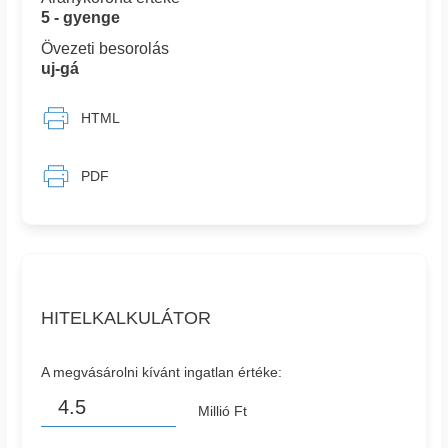
5 - gyenge
Övezeti besorolás
uj-gá
HTML
PDF
HITELKALKULÁTOR
A megvásárolni kívánt ingatlan értéke:
Millió Ft