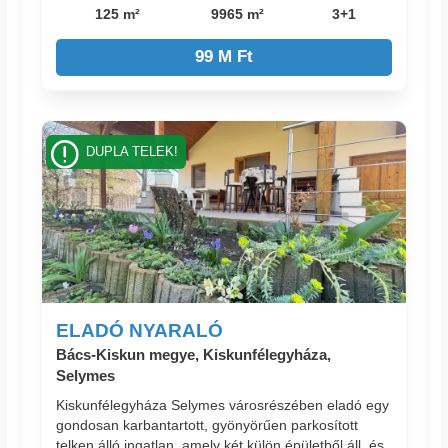
125 m²
9965 m²
3+1
99 M Ft
DUPLA TELEK!
ELADÓ NYARALÓ
Bács-Kiskun megye, Kiskunfélegyháza,
Selymes
Kiskunfélegyháza Selymes városrészében eladó egy
gondosan karbantartott, gyönyörűen parkosított
telken álló ingatlan, amely két külön épületből áll, és