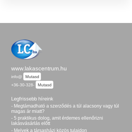
www.lakascentrum.hu
info@
Mutasd
+36-30-328-
Mutasd
Legfrissebb híreink
- Megtámadható a szerződés a túl alacsony vagy túl
magas ár miatt?
- 5 praktikus dolog, amit érdemes ellenőrizni
lakásvásárlás előtt
- Melyek a társasházi közös tulajdon