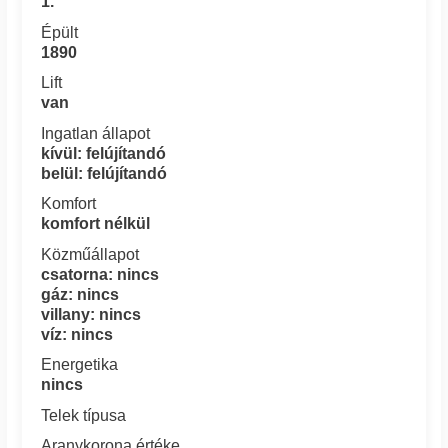
1.
Épült
1890
Lift
van
Ingatlan állapot
kívül: felújítandó
belül: felújítandó
Komfort
komfort nélkül
Közműállapot
csatorna: nincs
gáz: nincs
villany: nincs
víz: nincs
Energetika
nincs
Telek típusa
Aranykorona értéke