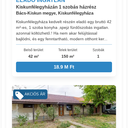
ELADÓ INGATLAN
Kiskunfélegyházán 1 szobás házrész
Bács-Kiskun megye, Kiskunfélegyháza
Kiskunfélegyháza kedvelt részén eladó egy bruttó 42
m²-es, 1 szoba konyha ,spejz fürdőszobás ingatlan.
azonnal költözhető.! Ha nem akar felújítással
bajlódni, és egy fenntartható, modern otthont ker...
Belső terület
Telek terület
Szobák
42 m²
150 m²
1
18.9 M Ft
AKCIÓS ÁR