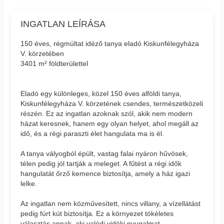
INGATLAN LEÍRÁSA
150 éves, régmúltat idéző tanya eladó Kiskunfélegyháza
V. körzetében
3401 m² földterülettel
Eladó egy különleges, közel 150 éves alföldi tanya,
Kiskunfélegyháza V. körzetének csendes, természetközeli
részén. Ez az ingatlan azoknak szól, akik nem modern
házat keresnek, hanem egy olyan helyet, ahol megáll az
idő, és a régi paraszti élet hangulata ma is él.
A tanya vályogból épült, vastag falai nyáron hűvösek,
télen pedig jól tartják a meleget. A fűtést a régi idők
hangulatát őrző kemence biztosítja, amely a ház igazi
lelke.
Az ingatlan nem közművesített, nincs villany, a vízellátást
pedig fúrt kút biztosítja. Ez a környezet tökéletes
választás annak, aki valódi vidéki nyugalmat,