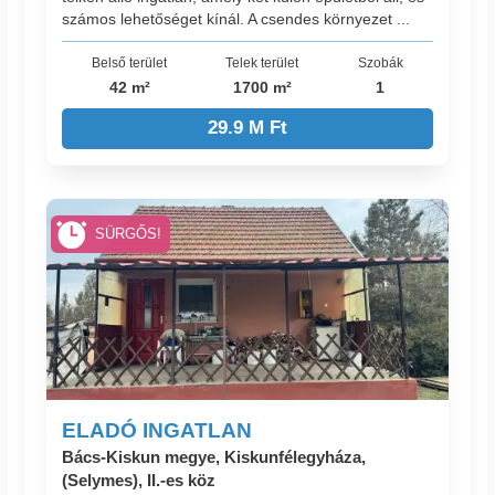
számos lehetőséget kínál. A csendes környezet ...
Belső terület
Telek terület
Szobák
42 m²
1700 m²
1
29.9 M Ft
SÜRGŐS!
ELADÓ INGATLAN
Bács-Kiskun megye, Kiskunfélegyháza,
(Selymes), II.-es köz