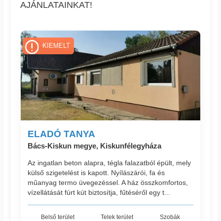
AJÁNLATAINKAT!
KIEMELT
ELADÓ TANYA
Bács-Kiskun megye, Kiskunfélegyháza
Az ingatlan beton alapra, tégla falazatból épült, mely
külső szigetelést is kapott. Nyílászárói, fa és
műanyag termo üvegezéssel. A ház összkomfortos,
vízellátását fúrt kút biztosítja, fűtéséről egy t...
Belső terület
Telek terület
Szobák