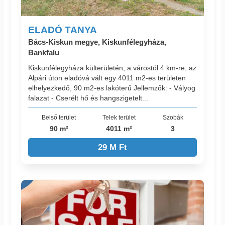
ELADÓ TANYA
Bács-Kiskun megye, Kiskunfélegyháza,
Bankfalu
Kiskunfélegyháza külterületén, a várostól 4 km-re, az
Alpári úton eladóvá vált egy 4011 m2-es területen
elhelyezkedő, 90 m2-es lakóterű Jellemzők: - Vályog
falazat - Cserélt hő és hangszigetelt...
Belső terület
Telek terület
Szobák
90 m²
4011 m²
3
29 M Ft