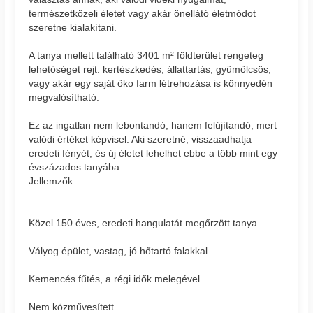
természetközeli életet vagy akár önellátó életmódot
szeretne kialakítani.
A tanya mellett található 3401 m² földterület rengeteg
lehetőséget rejt: kertészkedés, állattartás, gyümölcsös,
vagy akár egy saját öko farm létrehozása is könnyedén
megvalósítható.
Ez az ingatlan nem lebontandó, hanem felújítandó, mert
valódi értéket képvisel. Aki szeretné, visszaadhatja
eredeti fényét, és új életet lehelhet ebbe a több mint egy
évszázados tanyába.
Jellemzők
Közel 150 éves, eredeti hangulatát megőrzött tanya
Vályog épület, vastag, jó hőtartó falakkal
Kemencés fűtés, a régi idők melegével
Nem közművesített