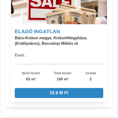
ELADÓ INGATLAN
Bács-Kiskun megye, Kiskunfélegyháza,
(Erdélyváros), Bercsényi Miklós út
Eladó...
Belső terület
Telek terület
Szobák
63 m²
100 m²
2
33.9 M Ft