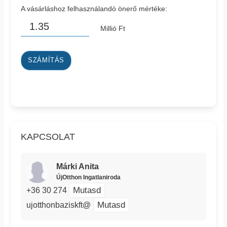
A vásárláshoz felhasználandó önerő mértéke:
Millió Ft
SZÁMÍTÁS
KAPCSOLAT
Márki Anita
ÚjOtthon Ingatlaniroda
Mutasd
+36 30 274
Mutasd
ujotthonbaziskft@