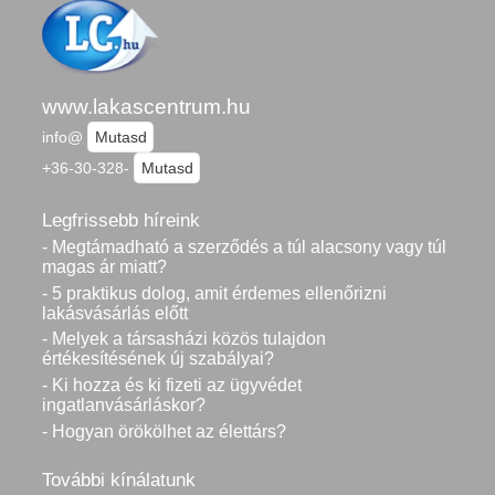
www.lakascentrum.hu
info@
Mutasd
+36-30-328-
Mutasd
Legfrissebb híreink
- Megtámadható a szerződés a túl alacsony vagy túl
magas ár miatt?
- 5 praktikus dolog, amit érdemes ellenőrizni
lakásvásárlás előtt
- Melyek a társasházi közös tulajdon
értékesítésének új szabályai?
- Ki hozza és ki fizeti az ügyvédet
ingatlanvásárláskor?
- Hogyan örökölhet az élettárs?
További kínálatunk