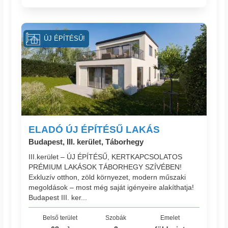
ÚJ ÉPÍTÉSŰ!
ELADÓ ÚJ ÉPÍTÉSŰ LAKÁS
Budapest, III. kerület, Táborhegy
III.kerület – ÚJ ÉPÍTÉSŰ, KERTKAPCSOLATOS
PRÉMIUM LAKÁSOK TÁBORHEGY SZÍVÉBEN!
Exkluzív otthon, zöld környezet, modern műszaki
megoldások – most még saját igényeire alakíthatja!
Budapest III. ker...
Belső terület
Szobák
Emelet