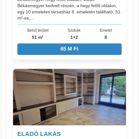
Békásmegyer kedvelt részén, a hegy felőli oldalon,
egy 10 emeletes társasház 8. emeletén található, 51
m²-es,...
Belső terület
Szobák
Emelet
51 m²
1+2
8
65 M Ft
ELADÓ LAKÁS