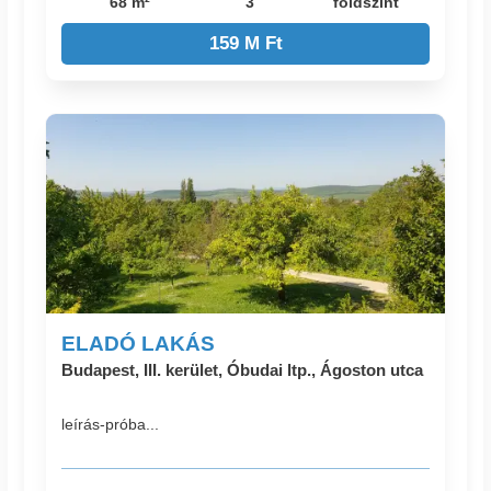
68 m²
3
földszint
159 M Ft
ELADÓ LAKÁS
Budapest, III. kerület, Óbudai ltp., Ágoston utca
leírás-próba...