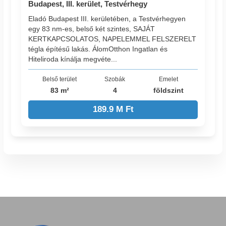
Budapest, III. kerület, Testvérhegy
Eladó Budapest III. kerületében, a Testvérhegyen
egy 83 nm-es, belső két szintes, SAJÁT
KERTKAPCSOLATOS, NAPELEMMEL FELSZERELT
tégla építésű lakás. ÁlomOtthon Ingatlan és
Hiteliroda kínálja megvéte...
Belső terület
Szobák
Emelet
83 m²
4
földszint
189.9 M Ft