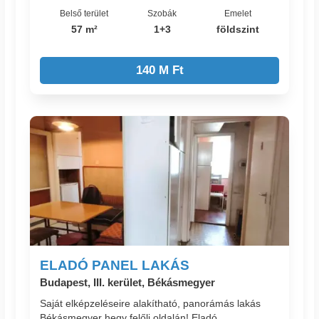
Belső terület
Szobák
Emelet
57 m²
1+3
földszint
140 M Ft
ELADÓ PANEL LAKÁS
Budapest, III. kerület, Békásmegyer
Saját elképzeléseire alakítható, panorámás lakás
Békásmegyer hegy felőli oldalán! Eladó