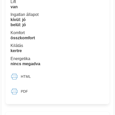
Lift
van
Ingatlan állapot
kívül: jó
belül: jó
Komfort
összkomfort
Kilátás
kertre
Energetika
nincs megadva
HTML
PDF