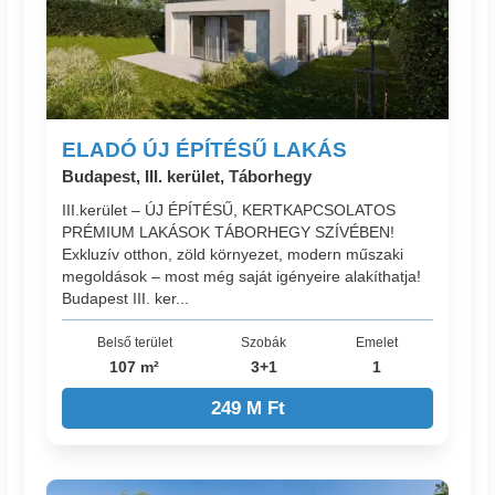
ELADÓ ÚJ ÉPÍTÉSŰ LAKÁS
Budapest, III. kerület, Táborhegy
III.kerület – ÚJ ÉPÍTÉSŰ, KERTKAPCSOLATOS
PRÉMIUM LAKÁSOK TÁBORHEGY SZÍVÉBEN!
Exkluzív otthon, zöld környezet, modern műszaki
megoldások – most még saját igényeire alakíthatja!
Budapest III. ker...
Belső terület
Szobák
Emelet
107 m²
3+1
1
249 M Ft