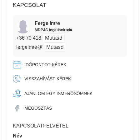
KAPCSOLAT
Ferge Imre
MDPJG Ingatlaniroda
Mutasd
+36 70 418
Mutasd
fergeimre@
IDŐPONTOT KÉREK
VISSZAHÍVÁST KÉREK
AJÁNLOM EGY ISMERŐSÖMNEK
MEGOSZTÁS
KAPCSOLATFELVÉTEL
Név