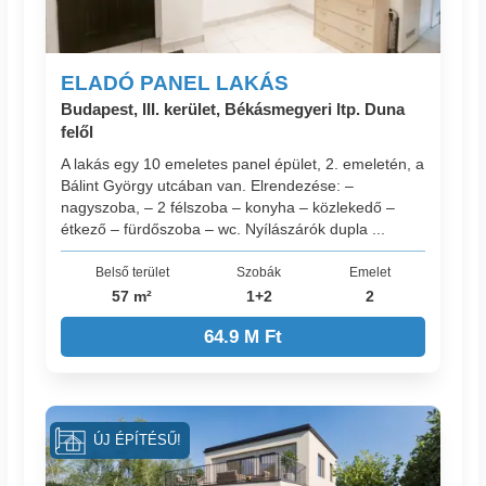
ELADÓ PANEL LAKÁS
Budapest, III. kerület, Békásmegyeri ltp. Duna
felől
A lakás egy 10 emeletes panel épület, 2. emeletén, a
Bálint György utcában van. Elrendezése: –
nagyszoba, – 2 félszoba – konyha – közlekedő –
étkező – fürdőszoba – wc. Nyílászárók dupla ...
Belső terület
Szobák
Emelet
57 m²
1+2
2
64.9 M Ft
ÚJ ÉPÍTÉSŰ!