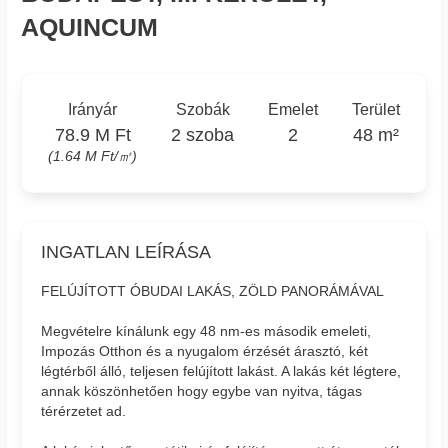
AQUINCUM
Irányár
Szobák
Emelet
Terület
78.9 M Ft
2 szoba
2
48 m²
(1.64 M Ft/㎡)
INGATLAN LEÍRÁSA
FELÚJÍTOTT ÓBUDAI LAKÁS, ZÖLD PANORÁMÁVAL
Megvételre kínálunk egy 48 nm-es második emeleti,
Impozás Otthon és a nyugalom érzését árasztó, két
légtérből álló, teljesen felújított lakást. A lakás két légtere,
annak köszönhetően hogy egybe van nyitva, tágas
térérzetet ad.