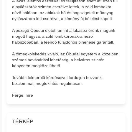
A lakás jelentős esztétikai és felújításon esett át, ezen túl
a nyílászárók szintén cserélve lettek, a zöld lombokra
néző hálóban, az ablakok hő és hagszigetelt műanyag
nyílászáróra lett cserélve, a kémény új bélelést kapott.
A pezsgő Óbudai életet, amint a lakásba érünk magunk
mögött hagyva, a zöld lombkoronákra néző
hálószobában, a leendő tulajdonos pihenése garantált.
A tömegkölekedés kiváló, az Óbudai egyetem a közelben,
számos bevásárlási lehetőség, a belváros szintén
könyedén megközelíthető.
További felmerülő kérdéseivel forduljon hozzánk
bizalommal, megtekintés rugalmasan.
Ferge Imre
TÉRKÉP