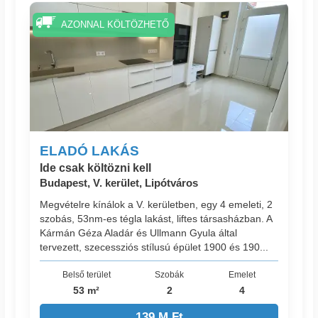
AZONNAL KÖLTÖZHETŐ
ELADÓ LAKÁS
Ide csak költözni kell
Budapest, V. kerület, Lipótváros
Megvételre kínálok a V. kerületben, egy 4 emeleti, 2
szobás, 53nm-es tégla lakást, liftes társasházban. A
Kármán Géza Aladár és Ullmann Gyula által
tervezett, szecessziós stílusú épület 1900 és 190...
Belső terület
Szobák
Emelet
53 m²
2
4
139 M Ft