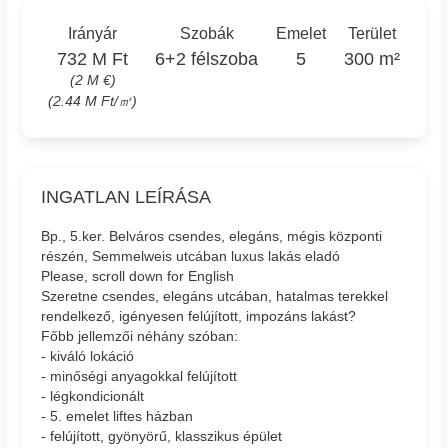
Irányár
Szobák
Emelet
Terület
732 M Ft
6+2 félszoba
5
300 m²
(2 M €)
(2.44 M Ft/㎡)
INGATLAN LEÍRÁSA
Bp., 5.ker. Belváros csendes, elegáns, mégis központi
részén, Semmelweis utcában luxus lakás eladó
Please, scroll down for English
Szeretne csendes, elegáns utcában, hatalmas terekkel
rendelkező, igényesen felújított, impozáns lakást?
Főbb jellemzői néhány szóban:
- kiváló lokáció
- minőségi anyagokkal felújított
- légkondicionált
- 5. emelet liftes házban
- felújított, gyönyörű, klasszikus épület