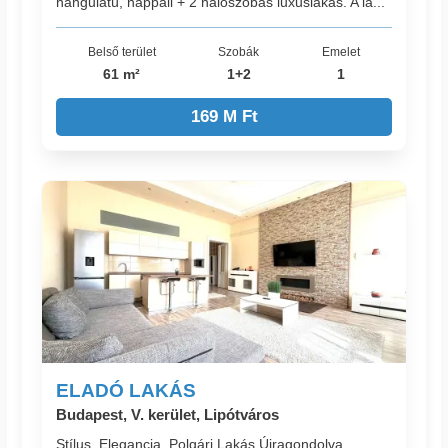
hangulatú, nappali + 2 hálószobás luxuslakás. A la...
Belső terület
Szobák
Emelet
61 m²
1+2
1
169 M Ft
ELADÓ LAKÁS
Budapest, V. kerület, Lipótváros
Stílus, Elegancia, Polgári Lakás Újragondolva