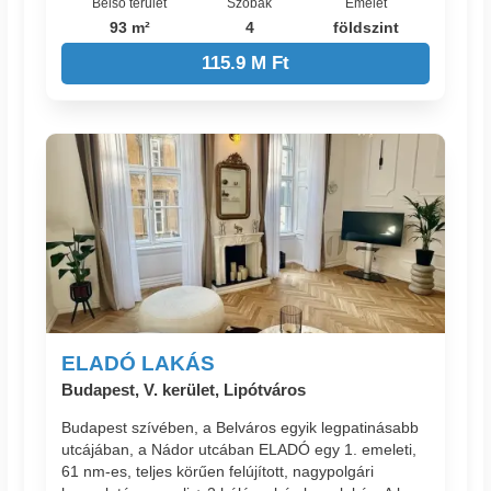
Belső terület
Szobák
Emelet
93 m²
4
földszint
115.9 M Ft
ELADÓ LAKÁS
Budapest, V. kerület, Lipótváros
Budapest szívében, a Belváros egyik legpatinásabb
utcájában, a Nádor utcában ELADÓ egy 1. emeleti,
61 nm-es, teljes körűen felújított, nagypolgári