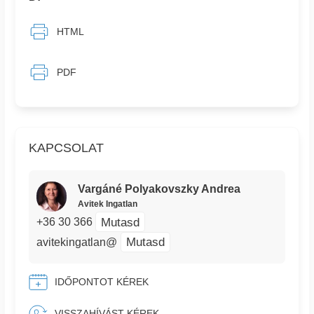
HTML
PDF
KAPCSOLAT
Vargáné Polyakovszky Andrea
Avitek Ingatlan
Mutasd
+36 30 366
Mutasd
avitekingatlan@
IDŐPONTOT KÉREK
VISSZAHÍVÁST KÉREK