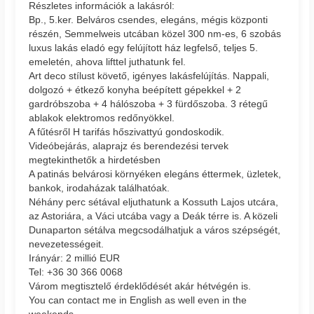
Részletes információk a lakásról:
Bp., 5.ker. Belváros csendes, elegáns, mégis központi
részén, Semmelweis utcában közel 300 nm-es, 6 szobás
luxus lakás eladó egy felújított ház legfelső, teljes 5.
emeletén, ahova lifttel juthatunk fel.
Art deco stílust követő, igényes lakásfelújítás. Nappali,
dolgozó + étkező konyha beépített gépekkel + 2
gardróbszoba + 4 hálószoba + 3 fürdőszoba. 3 rétegű
ablakok elektromos redőnyökkel.
A fűtésről H tarifás hőszivattyú gondoskodik.
Videóbejárás, alaprajz és berendezési tervek
megtekinthetők a hirdetésben
A patinás belvárosi környéken elegáns éttermek, üzletek,
bankok, irodaházak találhatóak.
Néhány perc sétával eljuthatunk a Kossuth Lajos utcára,
az Astoriára, a Váci utcába vagy a Deák térre is. A közeli
Dunaparton sétálva megcsodálhatjuk a város szépségét,
nevezetességeit.
Irányár: 2 millió EUR
Tel: +36 30 366 0068
Várom megtisztelő érdeklődését akár hétvégén is.
You can contact me in English as well even in the