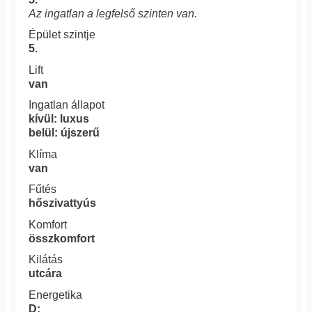
Az ingatlan a legfelső szinten van.
Épület szintje
5.
Lift
van
Ingatlan állapot
kívül: luxus
belül: újszerű
Klíma
van
Fűtés
hőszivattyús
Komfort
összkomfort
Kilátás
utcára
Energetika
D: