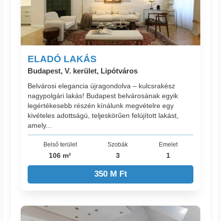
ELADÓ LAKÁS
Budapest, V. kerület, Lipótváros
Belvárosi elegancia újragondolva – kulcsrakész
nagypolgári lakás! Budapest belvárosának egyik
legértékesebb részén kínálunk megvételre egy
kivételes adottságú, teljeskörűen felújított lakást,
amely...
Belső terület
Szobák
Emelet
106 m²
3
1
350 M Ft