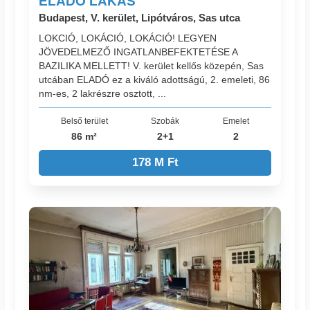
ELADÓ LAKÁS
Budapest, V. kerület, Lipótváros, Sas utca
LOKCIÓ, LOKÁCIÓ, LOKÁCIÓ! LEGYEN
JÖVEDELMEZŐ INGATLANBEFEKTETÉSE A
BAZILIKA MELLETT! V. kerület kellős közepén, Sas
utcában ELADÓ ez a kiváló adottságú, 2. emeleti, 86
nm-es, 2 lakrészre osztott, ...
Belső terület
Szobák
Emelet
86 m²
2+1
2
178 M Ft