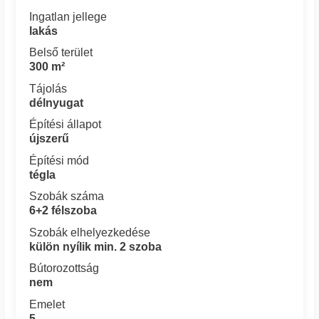
Ingatlan jellege
lakás
Belső terület
300 m²
Tájolás
délnyugat
Építési állapot
újszerű
Építési mód
tégla
Szobák száma
6+2 félszoba
Szobák elhelyezkedése
külön nyílik min. 2 szoba
Bútorozottság
nem
Emelet
5.