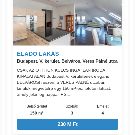
ELADÓ LAKÁS
Budapest, V. kerület, Belváros, Veres Pálné utca
CSAK AZ OTTHON KULCS INGATLAN IRODA
KÍNÁLATÁBAN Budapest V. kerületének elegáns
BELVÁROSI részén, a VERES PÁLNÉ utcában
kínálok megvételre egy 150 m²-es, tetőtéri lakást,
amely jelenleg nappali + 2...
Belső terület
Szobák
Emelet
150 m²
3
4
230 M Ft