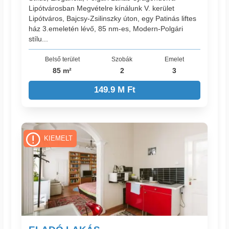
Lipótvárosban Megvételre kínálunk V. kerület
Lipótváros, Bajcsy-Zsilinszky úton, egy Patinás liftes
ház 3.emeletén lévő, 85 nm-es, Modern-Polgári
stílu...
Belső terület
Szobák
Emelet
85 m²
2
3
149.9 M Ft
KIEMELT