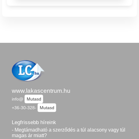
www.lakascentrum.hu
info@
Mutasd
+36-30-328-
Mutasd
Legfrissebb híreink
- Megtámadható a szerződés a túl alacsony vagy túl
magas ár miatt?