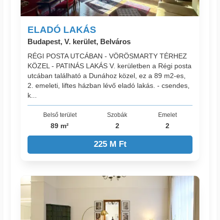
ELADÓ LAKÁS
Budapest, V. kerület, Belváros
RÉGI POSTA UTCÁBAN - VÖRÖSMARTY TÉRHEZ
KÖZEL - PATINÁS LAKÁS V. kerületben a Régi posta
utcában található a Dunához közel, ez a 89 m2-es,
2. emeleti, liftes házban lévő eladó lakás. - csendes,
k...
Belső terület
Szobák
Emelet
89 m²
2
2
225 M Ft