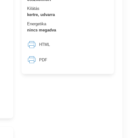
Kilátás
kertre, udvarra
Energetika
nincs megadva
HTML
PDF