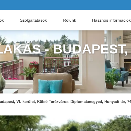
nok
Szolgáltatások
Rólunk
Hasznos információk
AKÁS - BUDAPEST,
udapest, VI. kerület, Külső-Terézváros–Diplomatanegyed, Hunyadi tér, 74