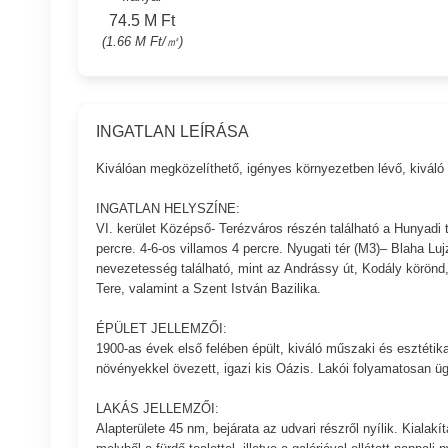
74.5 M Ft
(1.66 M Ft/㎡)
INGATLAN LEÍRÁSA
Kiválóan megközelíthető, igényes környezetben lévő, kiváló 
INGATLAN HELYSZÍNE:
VI. kerület Középső- Terézváros részén található a Hunyadi t
percre. 4-6-os villamos 4 percre. Nyugati tér (M3)– Blaha Lu
nevezetesség található, mint az Andrássy út, Kodály körönd
Tere, valamint a Szent István Bazilika.
ÉPÜLET JELLEMZŐI:
1900-as évek első felében épült, kiváló műszaki és esztétikai
növényekkel övezett, igazi kis Oázis. Lakói folyamatosan ügy
LAKÁS JELLEMZŐI:
Alapterülete 45 nm, bejárata az udvari részről nyílik. Kialakí