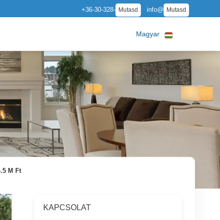
+36-30-328-
info@
Mutasd
Mutasd
Magyar
.5 M Ft
KAPCSOLAT