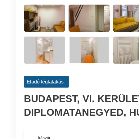
Eladó téglalakás
BUDAPEST, VI. KERÜL
DIPLOMATANEGYED, H
Irányár