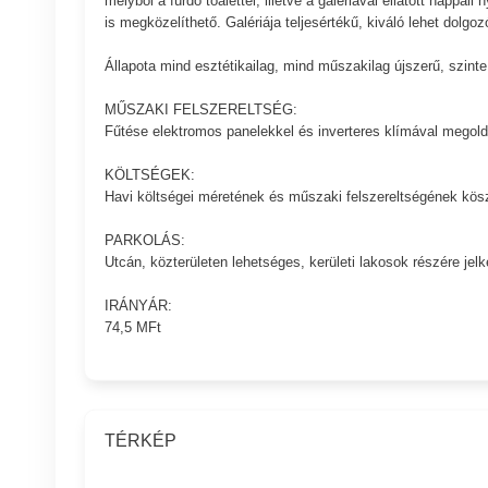
melyből a fürdő toalettel, illetve a galériával ellátott nappal
is megközelíthető. Galériája teljesértékű, kiváló lehet dolg
Állapota mind esztétikailag, mind műszakilag újszerű, szinte
MŰSZAKI FELSZERELTSÉG:
Fűtése elektromos panelekkel és inverteres klímával megoldot
KÖLTSÉGEK:
Havi költségei méretének és műszaki felszereltségének kö
PARKOLÁS:
Utcán, közterületen lehetséges, kerületi lakosok részére jel
IRÁNYÁR:
74,5 MFt
TÉRKÉP