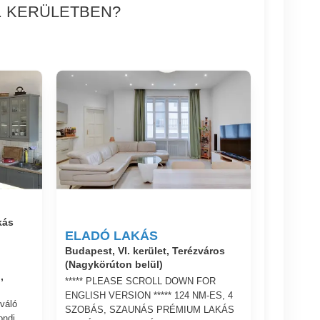
. KERÜLETBEN?
kás
ELADÓ LAKÁS
Budapest, VI. kerület, Terézváros
(Nagykörúton belül)
,
***** PLEASE SCROLL DOWN FOR
ENGLISH VERSION ***** 124 NM-ES, 4
iváló
SZOBÁS, SZAUNÁS PRÉMIUM LAKÁS
ondi