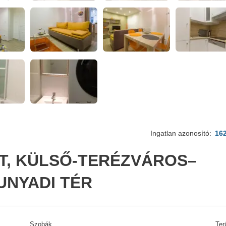
Ingatlan azonosító:
16
ET, KÜLSŐ-TERÉZVÁROS–
UNYADI TÉR
Szobák
Ter