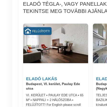
ELADÓ TÉGLA-, VAGY PANELLA
TEKINTSE MEG TOVÁBBI AJÁNLA
FELÚJÍTOTT!
ELADÓ LAKÁS
ELA
Budapest, VI. kerület, Paulay Ede
Budape
utca
(Nagyk
VI. KERÜLET • PAULAY EDE UTCA • 65
TELJES
M² • NAPPALI + 2 HÁLÓSZOBA •
BAZILI
FELÚJÍTOTT! For English please scroll
kínálunk