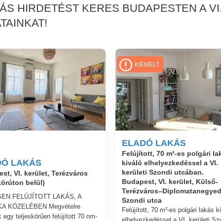
KÁS HIRDETÉST KERES BUDAPESTEN A VI
TAINKAT!
KIEMELT
ELADÓ LAKÁS
Felújított, 70 m²-es polgári la
DÓ LAKÁS
kiváló elhelyezkedéssel a VI.
kerületi Szondi utcában.
st, VI. kerület, Terézváros
Budapest, VI. kerület, Külső-
örúton belül)
Terézváros–Diplomatanegyed
EN FELÚJÍTOTT LAKÁS, A
Szondi utca
KA KÖZELÉBEN Megvételre
Felújított, 70 m²-es polgári lakás k
 egy teljeskörűen felújított 70 nm-
elhelyezkedéssel a VI. kerületi Sz