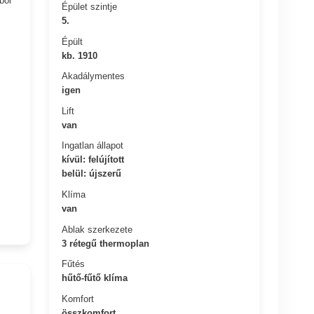
ből
Épület szintje
5.
Épült
kb. 1910
Akadálymentes
igen
Lift
van
Ingatlan állapot
kívül: felújított
belül: újszerű
Klíma
van
Ablak szerkezete
3 rétegű thermoplan
Fűtés
hűtő-fűtő klíma
Komfort
összkomfort