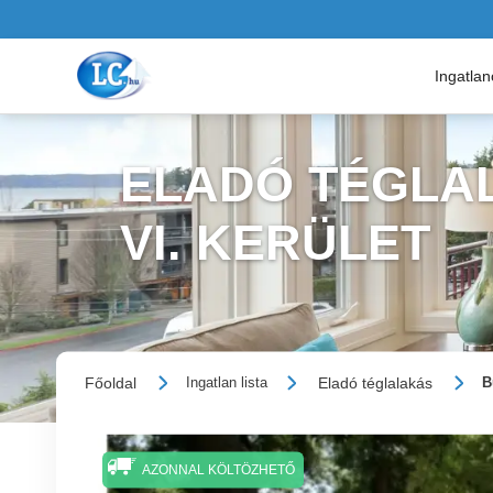
Ingatla
ELADÓ TÉGLAL
VI. KERÜLET
Főoldal
Eladó téglalakás
Ingatlan lista
B
AZONNAL KÖLTÖZHETŐ