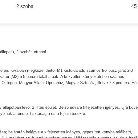
2 szoba
45
állapotú, 2 szobás otthon!
éren. Kiválóan megközelíthető, M1 kisföldalatti, számos trolibusz járat 2-3
jza tér (M2) 5-5 percre találhatóak. A közvetlen környezetében számos
, Oktogon, Magyar Állami Operaház, Magyar Színház, illetve 7-8 percre a Hő
 állapotban lévő, 2 liftes épület. Belső udvara kifejezetten igényes, újra köve
elnek a rendre, tisztaságra és a fejlesztésekre.
tása; bejáratán belépve a kifejezetten igényes, gépesített konyha található,