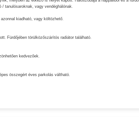
i nyílik, melyben az étkező is helyet kapott. Hálószobája a nappaliból és a fürdő
ozó / tanulósaroknak, vagy vendéghálónak.
 azonnal kiadható, vagy költözhető.
t. Fürdőjében törülközőszárítós radiátor található.
szönhetően kedvezőek.
képes összegért éves parkolás váltható.