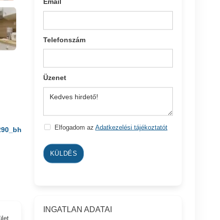
Email
Telefonszám
Üzenet
Elfogadom az
Adatkezelési tájékoztatót
290_bh
KÜLDÉS
INGATLAN ADATAI
ület