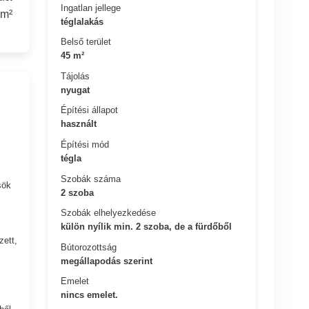
Ingatlan jellege
 m²
téglalakás
Belső terület
45 m²
Tájolás
nyugat
Építési állapot
használt
Építési mód
tégla
Szobák száma
sök
2 szoba
Szobák elhelyezkedése
külön nyílik min. 2 szoba, de a fürdőből
zett,
Bútorozottság
megállapodás szerint
Emelet
nincs emelet.