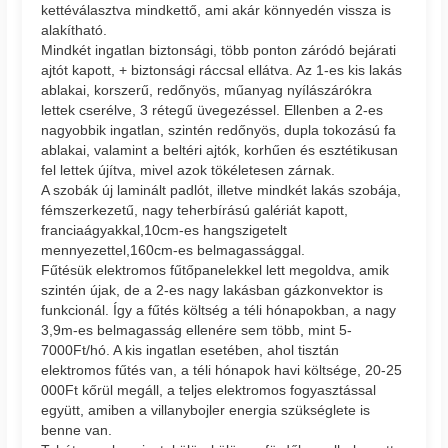
kettéválasztva mindkettő, ami akár könnyedén vissza is
alakítható.
Mindkét ingatlan biztonsági, több ponton záródó bejárati
ajtót kapott, + biztonsági ráccsal ellátva. Az 1-es kis lakás
ablakai, korszerű, redőnyös, műanyag nyílászárókra
lettek cserélve, 3 rétegű üvegezéssel. Ellenben a 2-es
nagyobbik ingatlan, szintén redőnyös, dupla tokozású fa
ablakai, valamint a beltéri ajtók, korhűen és esztétikusan
fel lettek újítva, mivel azok tökéletesen zárnak.
A szobák új laminált padlót, illetve mindkét lakás szobája,
fémszerkezetű, nagy teherbírású galériát kapott,
franciaágyakkal,10cm-es hangszigetelt
mennyezettel,160cm-es belmagassággal.
Fűtésük elektromos fűtőpanelekkel lett megoldva, amik
szintén újak, de a 2-es nagy lakásban gázkonvektor is
funkcionál. Így a fűtés költség a téli hónapokban, a nagy
3,9m-es belmagasság ellenére sem több, mint 5-
7000Ft/hó. A kis ingatlan esetében, ahol tisztán
elektromos fűtés van, a téli hónapok havi költsége, 20-25
000Ft kőrül megáll, a teljes elektromos fogyasztással
együtt, amiben a villanybojler energia szükséglete is
benne van.