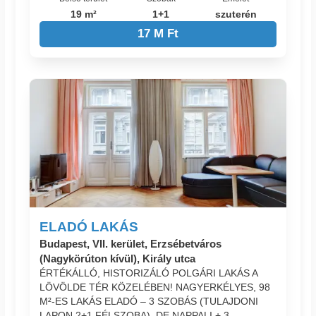
19 m²
1+1
szuterén
17 M Ft
ELADÓ LAKÁS
Budapest, VII. kerület, Erzsébetváros
(Nagykörúton kívül), Király utca
ÉRTÉKÁLLÓ, HISTORIZÁLÓ POLGÁRI LAKÁS A
LÖVÖLDE TÉR KÖZELÉBEN! NAGYERKÉLYES, 98
M²-ES LAKÁS ELADÓ – 3 SZOBÁS (TULAJDONI
LAPON 2+1 FÉLSZOBA), DE NAPPALI + 3