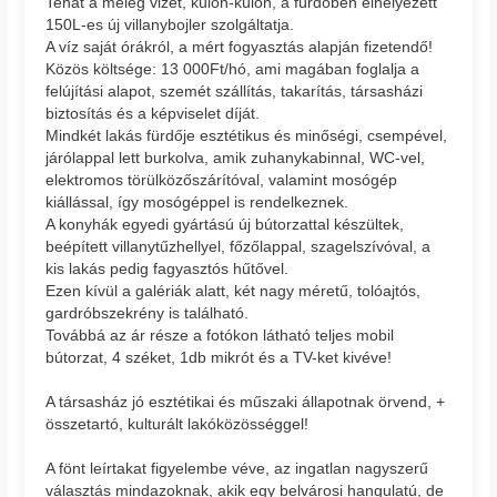
Tehát a meleg vizet, külön-külön, a fürdőben elhelyezett
150L-es új villanybojler szolgáltatja.
A víz saját órákról, a mért fogyasztás alapján fizetendő!
Közös költsége: 13 000Ft/hó, ami magában foglalja a
felújítási alapot, szemét szállítás, takarítás, társasházi
biztosítás és a képviselet díját.
Mindkét lakás fürdője esztétikus és minőségi, csempével,
járólappal lett burkolva, amik zuhanykabinnal, WC-vel,
elektromos törülközőszárítóval, valamint mosógép
kiállással, így mosógéppel is rendelkeznek.
A konyhák egyedi gyártású új bútorzattal készültek,
beépített villanytűzhellyel, főzőlappal, szagelszívóval, a
kis lakás pedig fagyasztós hűtővel.
Ezen kívül a galériák alatt, két nagy méretű, tolóajtós,
gardróbszekrény is található.
Továbbá az ár része a fotókon látható teljes mobil
bútorzat, 4 széket, 1db mikrót és a TV-ket kivéve!
A társasház jó esztétikai és műszaki állapotnak örvend, +
összetartó, kulturált lakóközösséggel!
A fönt leírtakat figyelembe véve, az ingatlan nagyszerű
választás mindazoknak, akik egy belvárosi hangulatú, de