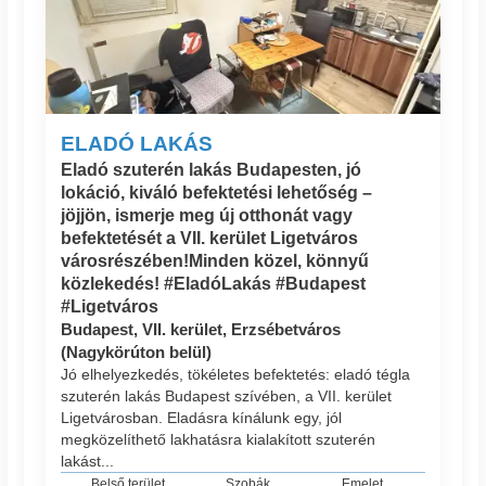
ELADÓ LAKÁS
Eladó szuterén lakás Budapesten, jó
lokáció, kiváló befektetési lehetőség –
jöjjön, ismerje meg új otthonát vagy
befektetését a VII. kerület Ligetváros
városrészében!Minden közel, könnyű
közlekedés! #EladóLakás #Budapest
#Ligetváros
Budapest, VII. kerület, Erzsébetváros
(Nagykörúton belül)
Jó elhelyezkedés, tökéletes befektetés: eladó tégla
szuterén lakás Budapest szívében, a VII. kerület
Ligetvárosban. Eladásra kínálunk egy, jól
megközelíthető lakhatásra kialakított szuterén
lakást...
Belső terület
Szobák
Emelet