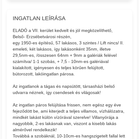
INGATLAN LEÍRÁSA
ELADÓ a VII. kerület kedvelt és jól megközelíthető,
Belső- Erzsébetvárosi részén,
egy 1950-es építésű, 57 lakásos, 3 szintes / Lift nincs/ II.
emeleti, két lakásos, így lakásonként 35nm, illetve
29,5nm-es, /összesen 64nm + 9nm a galériák felével
számítva/ 1-1 szobás, + 7,5 - 10nm-es galériával
kialakított, igényesen és teljes körűen felújított,
bútorozott, lakóingatlan párosa.
Az ingatlanok a tágas és napsütött, társasházi belső
udvarra néznek, így csendesek és világosak!
Az ingatlan páros felújítása frissen, nem egész egy éve
fejeződött be, ami kiterjedt a teljes villamos, vízhálózatra,
mindkét lakást külön vízórával szerelve! Villanyórája a
nagyobbik, 2-es lakásnak van, viszont a kisebb lakás
almérővel rendelkezik!
Továbbá a szobáknál, 10-10cm-es hangszigetelt fallal lett