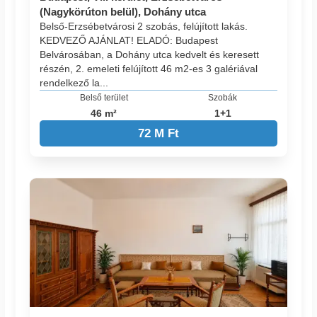
(Nagykörúton belül), Dohány utca
Belső-Erzsébetvárosi 2 szobás, felújított lakás.
KEDVEZŐ AJÁNLAT! ELADÓ: Budapest
Belvárosában, a Dohány utca kedvelt és keresett
részén, 2. emeleti felújított 46 m2-es 3 galériával
rendelkező la...
Belső terület
Szobák
46 m²
1+1
72 M Ft