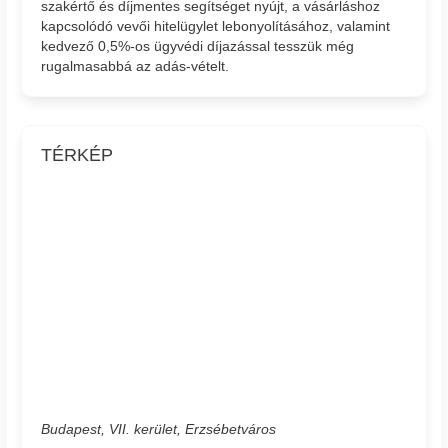
szakértő és díjmentes segítséget nyújt, a vásárláshoz
kapcsolódó vevői hitelügylet lebonyolításához, valamint
kedvező 0,5%-os ügyvédi díjazással tesszük még
rugalmasabbá az adás-vételt.
TÉRKÉP
Budapest, VII. kerület, Erzsébetváros