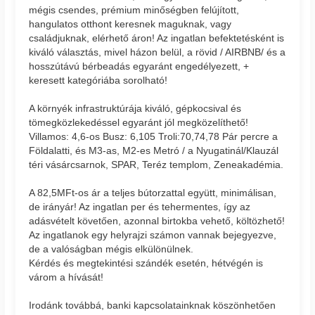
mégis csendes, prémium minőségben felújított,
hangulatos otthont keresnek maguknak, vagy
családjuknak, elérhető áron! Az ingatlan befektetésként is
kiváló választás, mivel házon belül, a rövid / AIRBNB/ és a
hosszútávú bérbeadás egyaránt engedélyezett, +
keresett kategóriába sorolható!
A környék infrastruktúrája kiváló, gépkocsival és
tömegközlekedéssel egyaránt jól megközelíthető!
Villamos: 4,6-os Busz: 6,105 Troli:70,74,78 Pár percre a
Földalatti, és M3-as, M2-es Metró / a Nyugatinál/Klauzál
téri vásárcsarnok, SPAR, Teréz templom, Zeneakadémia.
A 82,5MFt-os ár a teljes bútorzattal együtt, minimálisan,
de irányár! Az ingatlan per és tehermentes, így az
adásvételt követően, azonnal birtokba vehető, költözhető!
Az ingatlanok egy helyrajzi számon vannak bejegyezve,
de a valóságban mégis elkülönülnek.
Kérdés és megtekintési szándék esetén, hétvégén is
várom a hívását!
Irodánk továbbá, banki kapcsolatainknak köszönhetően