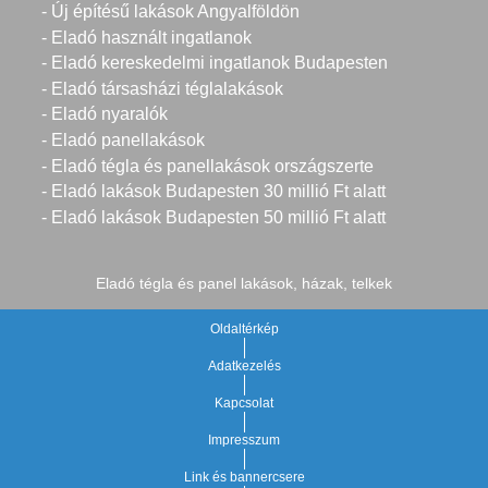
- Új építésű lakások Angyalföldön
- Eladó használt ingatlanok
- Eladó kereskedelmi ingatlanok Budapesten
- Eladó társasházi téglalakások
- Eladó nyaralók
- Eladó panellakások
- Eladó tégla és panellakások országszerte
- Eladó lakások Budapesten 30 millió Ft alatt
- Eladó lakások Budapesten 50 millió Ft alatt
Eladó tégla és panel lakások, házak, telkek
Oldaltérkép
Adatkezelés
Kapcsolat
Impresszum
Link és bannercsere