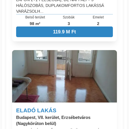
HÁLÓSZOBÁS, DUPLAKOMFORTOS LAKÁSSÁ
VARÁZSOLH...
Belső terület
Szobák
Emelet
98 m²
3
2
119.9 M Ft
ELADÓ LAKÁS
Budapest, VII. kerület, Erzsébetváros
(Nagykörúton belül)