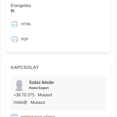
Energetika
H:
HTML
PDF
KAPCSOLAT
Szász István
Home Expert
Mutasd
+36 70 375
Mutasd
iroda@