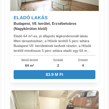
ELADÓ LAKÁS
Budapest, VII. kerület, Erzsébetváros
(Nagykörúton kívül)
Eladó 64 m²-es, jó állapotú légkondicionált lakás
liftes társasházban, a Hősök terétől 5 perc sétára
Budapest VII. kerületének kedvelt részén, a Hősök
terétől mindössze 5 perc sétára eladó egy 64 m...
Belső terület
Szobák
Emelet
64 m²
2
4
83.9 M Ft