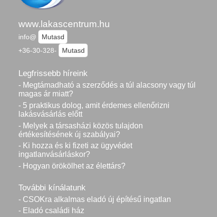
www.lakascentrum.hu
info@
Mutasd
+36-30-328-
Mutasd
Legfrissebb híreink
- Megtámadható a szerződés a túl alacsony vagy túl
magas ár miatt?
- 5 praktikus dolog, amit érdemes ellenőrizni
lakásvásárlás előtt
- Melyek a társasházi közös tulajdon
értékesítésének új szabályai?
- Ki hozza és ki fizeti az ügyvédet
ingatlanvásárláskor?
- Hogyan örökölhet az élettárs?
További kínálatunk
- CSOKra alkalmas eladó új építésű ingatlan
- Eladó családi ház