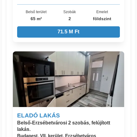
Belső terület
Szobák
Emelet
65 m²
2
földszint
71.5 M Ft
ELADÓ LAKÁS
Belső-Erzsébetvárosi 2 szobás, felújított
lakás.
Budapest, VII. kerület, Erzsébetváros