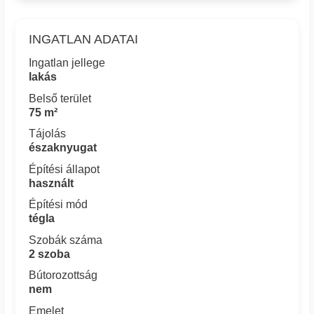
INGATLAN ADATAI
Ingatlan jellege
lakás
Belső terület
75 m²
Tájolás
északnyugat
Építési állapot
használt
Építési mód
tégla
Szobák száma
2 szoba
Bútorozottság
nem
Emelet