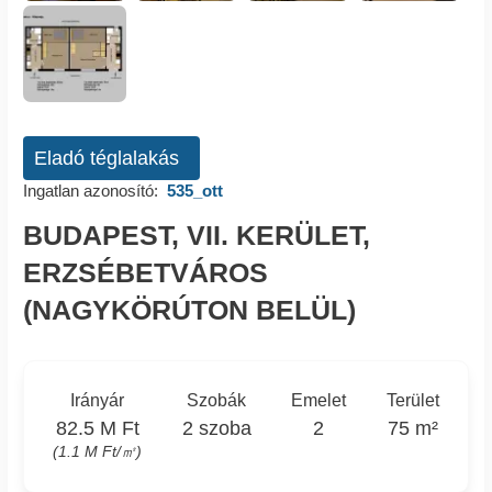
Eladó téglalakás
Ingatlan azonosító:
535_ott
BUDAPEST, VII. KERÜLET,
ERZSÉBETVÁROS
(NAGYKÖRÚTON BELÜL)
Irányár
Szobák
Emelet
Terület
82.5 M Ft
2 szoba
2
75 m²
(1.1 M Ft/㎡)