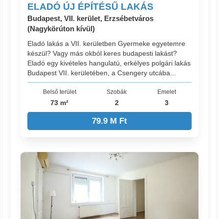
ELADÓ ÚJ ÉPÍTÉSŰ LAKÁS
Budapest, VII. kerület, Erzsébetváros
(Nagykörúton kívül)
Eladó lakás a VII. kerületben Gyermeke egyetemre
készül? Vagy más okból keres budapesti lakást?
Eladó egy kivételes hangulatú, erkélyes polgári lakás
Budapest VII. kerületében, a Csengery utcába...
Belső terület
Szobák
Emelet
73 m²
2
3
79.9 M Ft