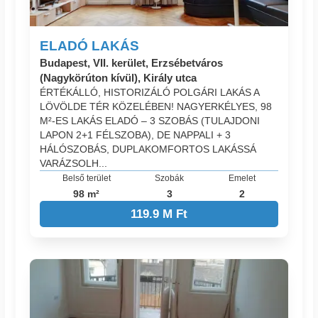
ELADÓ LAKÁS
Budapest, VII. kerület, Erzsébetváros
(Nagykörúton kívül), Király utca
ÉRTÉKÁLLÓ, HISTORIZÁLÓ POLGÁRI LAKÁS A
LÖVÖLDE TÉR KÖZELÉBEN! NAGYERKÉLYES, 98
M²-ES LAKÁS ELADÓ – 3 SZOBÁS (TULAJDONI
LAPON 2+1 FÉLSZOBA), DE NAPPALI + 3
HÁLÓSZOBÁS, DUPLAKOMFORTOS LAKÁSSÁ
VARÁZSOLH...
Belső terület
Szobák
Emelet
98 m²
3
2
119.9 M Ft