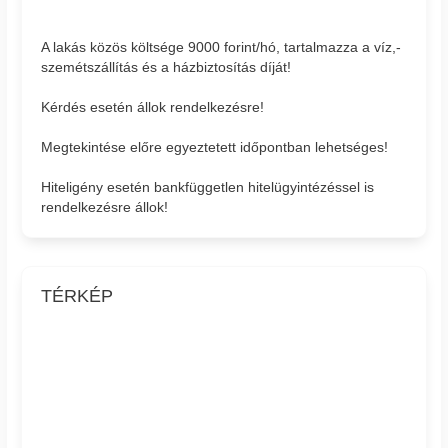
A lakás közös költsége 9000 forint/hó, tartalmazza a víz,-
szemétszállítás és a házbiztosítás díját!
Kérdés esetén állok rendelkezésre!
Megtekintése előre egyeztetett időpontban lehetséges!
Hiteligény esetén bankfüggetlen hitelügyintézéssel is
rendelkezésre állok!
TÉRKÉP