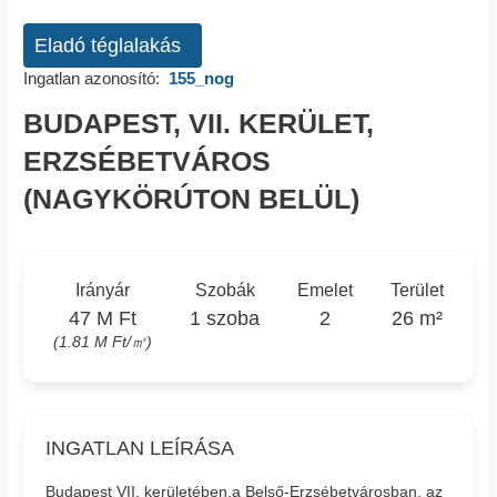
Eladó téglalakás
Ingatlan azonosító:
155_nog
BUDAPEST, VII. KERÜLET,
ERZSÉBETVÁROS
(NAGYKÖRÚTON BELÜL)
Irányár
Szobák
Emelet
Terület
47 M Ft
1 szoba
2
26 m²
(1.81 M Ft/㎡)
INGATLAN LEÍRÁSA
Budapest VII. kerületében,a Belső-Erzsébetvárosban, az