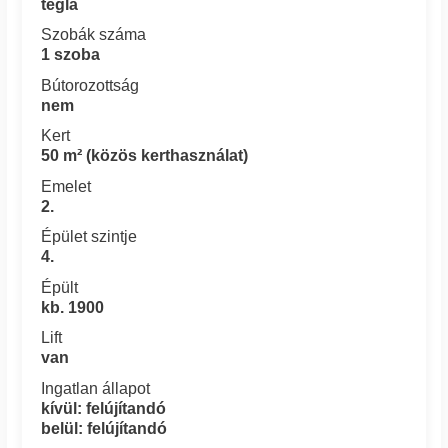
tégla
Szobák száma
1 szoba
Bútorozottság
nem
Kert
50 m² (közös kerthasználat)
Emelet
2.
Épület szintje
4.
Épült
kb. 1900
Lift
van
Ingatlan állapot
kívül: felújítandó
belül: felújítandó