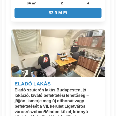
64 m²
2
4
83.9 M Ft
ELADÓ LAKÁS
Eladó szuterén lakás Budapesten, jó
lokáció, kiváló befektetési lehetőség –
jöjjön, ismerje meg új otthonát vagy
befektetését a VII. kerület Ligetváros
városrészében!Minden közel, könnyű