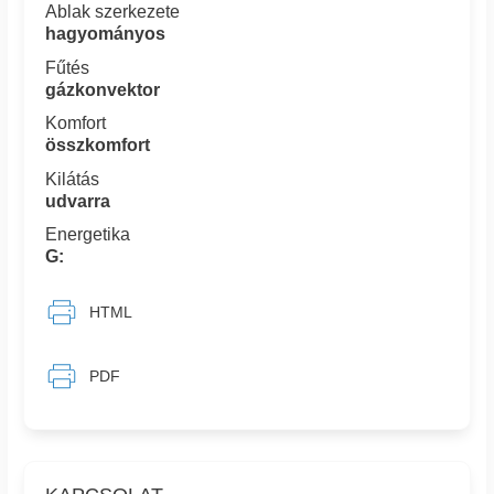
Ablak szerkezete
hagyományos
Fűtés
gázkonvektor
Komfort
összkomfort
Kilátás
udvarra
Energetika
G:
HTML
PDF