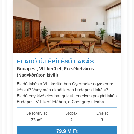
ELADÓ ÚJ ÉPÍTÉSŰ LAKÁS
Budapest, VII. kerület, Erzsébetváros
(Nagykörúton kívül)
Eladó lakás a VII. kerületben Gyermeke egyetemre
készül? Vagy más okból keres budapesti lakást?
Eladó egy kivételes hangulatú, erkélyes polgári lakás
Budapest VII. kerületében, a Csengery utcába...
Belső terület
Szobák
Emelet
73 m²
2
3
79.9 M Ft