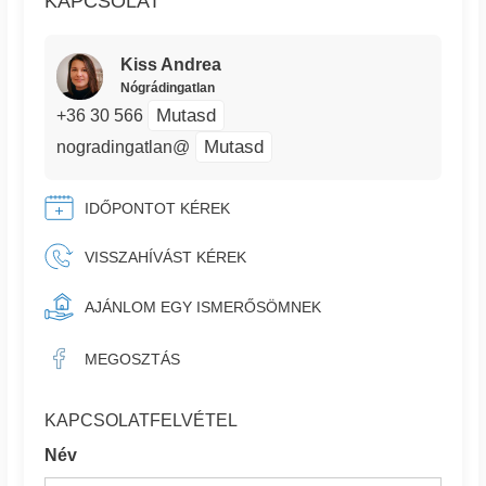
KAPCSOLAT
Kiss Andrea
Nógrádingatlan
Mutasd
+36 30 566
Mutasd
nogradingatlan@
IDŐPONTOT KÉREK
VISSZAHÍVÁST KÉREK
AJÁNLOM EGY ISMERŐSÖMNEK
MEGOSZTÁS
KAPCSOLATFELVÉTEL
Név