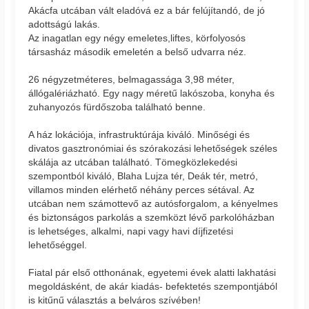
Akácfa utcában vált eladóvá ez a bár felújítandó, de jó
adottságú lakás.
Az inagatlan egy négy emeletes,liftes, körfolyosós
társasház második emeletén a belső udvarra néz.
26 négyzetméteres, belmagassága 3,98 méter,
állógalériázható. Egy nagy méretű lakószoba, konyha és
zuhanyozós fürdőszoba található benne.
A ház lokációja, infrastruktúrája kiváló. Minőségi és
divatos gasztronómiai és szórakozási lehetőségek széles
skálája az utcában található. Tömegközlekedési
szempontból kiváló, Blaha Lujza tér, Deák tér, metró,
villamos minden elérhető néhány perces sétával. Az
utcában nem számottevő az autósforgalom, a kényelmes
és biztonságos parkolás a szemközt lévő parkolóházban
is lehetséges, alkalmi, napi vagy havi díjfizetési
lehetőséggel.
Fiatal pár első otthonának, egyetemi évek alatti lakhatási
megoldásként, de akár kiadás- befektetés szempontjából
is kitűnű választás a belváros szívében!