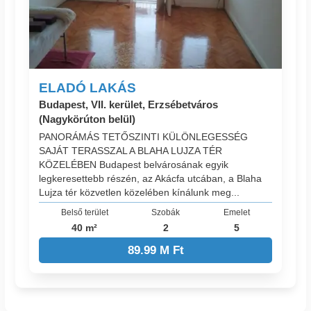
ELADÓ LAKÁS
Budapest, VII. kerület, Erzsébetváros
(Nagykörúton belül)
PANORÁMÁS TETŐSZINTI KÜLÖNLEGESSÉG
SAJÁT TERASSZAL A BLAHA LUJZA TÉR
KÖZELÉBEN Budapest belvárosának egyik
legkeresettebb részén, az Akácfa utcában, a Blaha
Lujza tér közvetlen közelében kínálunk meg...
Belső terület
Szobák
Emelet
40 m²
2
5
89.99 M Ft