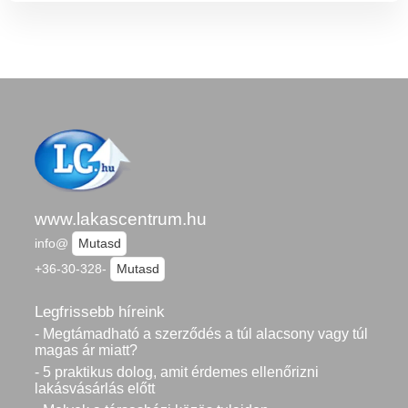
www.lakascentrum.hu
info@
Mutasd
+36-30-328-
Mutasd
Legfrissebb híreink
- Megtámadható a szerződés a túl alacsony vagy túl
magas ár miatt?
- 5 praktikus dolog, amit érdemes ellenőrizni
lakásvásárlás előtt