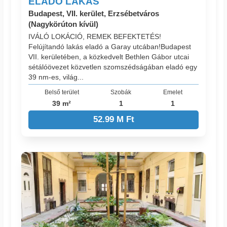
ELADÓ LAKÁS
Budapest, VII. kerület, Erzsébetváros
(Nagykörúton kívül)
IVÁLÓ LOKÁCIÓ, REMEK BEFEKTETÉS!
Felújítandó lakás eladó a Garay utcában!Budapest
VII. kerületében, a közkedvelt Bethlen Gábor utcai
sétálóövezet közvetlen szomszédságában eladó egy
39 nm-es, világ...
Belső terület
Szobák
Emelet
39 m²
1
1
52.99 M Ft