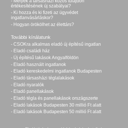
- Melyek a társasházi közös tulajdon
értékesítésének új szabályai?
- Ki hozza és ki fizeti az ügyvédet
ingatlanvásárláskor?
- Hogyan örökölhet az élettárs?
További kínálatunk
- CSOKra alkalmas eladó új építésű ingatlan
- Eladó családi ház
- Új építésű lakások Angyalföldön
- Eladó használt ingatlanok
- Eladó kereskedelmi ingatlanok Budapesten
- Eladó társasházi téglalakások
- Eladó nyaralók
- Eladó panellakások
- Eladó tégla és panellakások országszerte
- Eladó lakások Budapesten 30 millió Ft alatt
- Eladó lakások Budapesten 50 millió Ft alatt