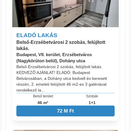
ELADÓ LAKÁS
Belső-Erzsébetvárosi 2 szobás, felújított
lakás.
Budapest, VII. kerület, Erzsébetváros
(Nagykörúton belül), Dohány utca
Belső-Erzsébetvárosi 2 szobás, felújított lakás.
KEDVEZŐ AJÁNLAT! ELADÓ: Budapest
Belvárosában, a Dohány utca kedvelt és keresett
részén, 2. emeleti felújított 46 m2-es 3 galériával
rendelkező la...
Belső terület
Szobák
46 m²
1+1
72 M Ft