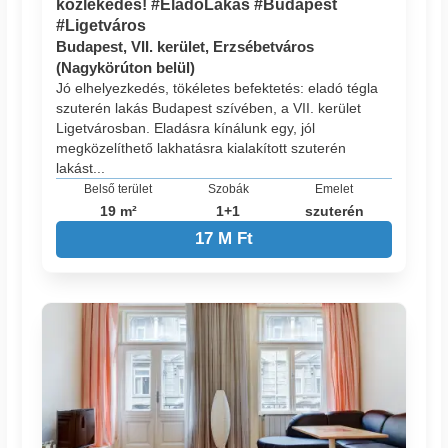
közlekedés! #EladóLakás #Budapest
#Ligetváros
Budapest, VII. kerület, Erzsébetváros
(Nagykörúton belül)
Jó elhelyezkedés, tökéletes befektetés: eladó tégla
szuterén lakás Budapest szívében, a VII. kerület
Ligetvárosban. Eladásra kínálunk egy, jól
megközelíthető lakhatásra kialakított szuterén
lakást...
Belső terület
Szobák
Emelet
19 m²
1+1
szuterén
17 M Ft