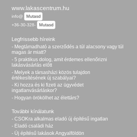
www.lakascentrum.hu
info@
Mutasd
+36-30-328-
Mutasd
Legfrissebb híreink
- Megtámadható a szerződés a túl alacsony vagy túl
magas ár miatt?
- 5 praktikus dolog, amit érdemes ellenőrizni
lakásvásárlás előtt
- Melyek a társasházi közös tulajdon
értékesítésének új szabályai?
- Ki hozza és ki fizeti az ügyvédet
ingatlanvásárláskor?
- Hogyan örökölhet az élettárs?
További kínálatunk
- CSOKra alkalmas eladó új építésű ingatlan
- Eladó családi ház
- Új építésű lakások Angyalföldön