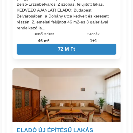
Belső-Erzsébetvárosi 2 szobás, felújított lakás.
KEDVEZŐ AJÁNLAT! ELADÓ: Budapest
Belvárosában, a Dohány utca kedvelt és keresett
részén, 2. emeleti felújított 46 m2-es 3 galériával
rendelkező la...
Belső terület
Szobák
46 m²
1+1
72 M Ft
ELADÓ ÚJ ÉPÍTÉSŰ LAKÁS