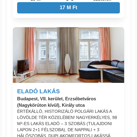
17 M Ft
ELADÓ LAKÁS
Budapest, VII. kerület, Erzsébetváros
(Nagykörúton kívül), Király utca
ÉRTÉKÁLLÓ, HISTORIZÁLÓ POLGÁRI LAKÁS A
LÖVÖLDE TÉR KÖZELÉBEN! NAGYERKÉLYES, 98
M²-ES LAKÁS ELADÓ – 3 SZOBÁS (TULAJDONI
LAPON 2+1 FÉLSZOBA), DE NAPPALI + 3
HÁLÓSZOBÁS, DUPLAKOMFORTOS LAKÁSSÁ