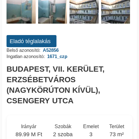
Eladó téglalakás
Belső azonosító:
A52856
Ingatlan azonosító:
1671_czp
BUDAPEST, VII. KERÜLET,
ERZSÉBETVÁROS
(NAGYKÖRÚTON KÍVÜL),
CSENGERY UTCA
Irányár
Szobák
Emelet
Terület
89.99 M Ft
2 szoba
3
73 m²