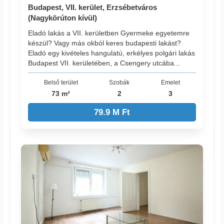
Budapest, VII. kerület, Erzsébetváros
(Nagykörúton kívül)
Eladó lakás a VII. kerületben Gyermeke egyetemre
készül? Vagy más okból keres budapesti lakást?
Eladó egy kivételes hangulatú, erkélyes polgári lakás
Budapest VII. kerületében, a Csengery utcába...
Belső terület
Szobák
Emelet
73 m²
2
3
79.9 M Ft