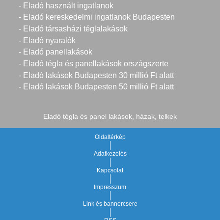
- Eladó használt ingatlanok
- Eladó kereskedelmi ingatlanok Budapesten
- Eladó társasházi téglalakások
- Eladó nyaralók
- Eladó panellakások
- Eladó tégla és panellakások országszerte
- Eladó lakások Budapesten 30 millió Ft alatt
- Eladó lakások Budapesten 50 millió Ft alatt
Eladó tégla és panel lakások, házak, telkek
Oldaltérkép
Adatkezelés
Kapcsolat
Impresszum
Link és bannercsere