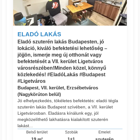
ELADÓ LAKÁS
Eladó szuterén lakás Budapesten, jó
lokáció, kiváló befektetési lehetőség –
jöjjön, ismerje meg új otthonát vagy
befektetését a VII. kerület Ligetváros
városrészében!Minden közel, könnyű
közlekedés! #EladóLakás #Budapest
#Ligetváros
Budapest, VII. kerület, Erzsébetváros
(Nagykörúton belül)
Jó elhelyezkedés, tökéletes befektetés: eladó tégla
szuterén lakás Budapest szívében, a VII. kerület
Ligetvárosban. Eladásra kínálunk egy, jól
megközelíthető lakhatásra kialakított szuterén
lakást...
Belső terület
Szobák
Emelet
19 m²
1+1
szuterén