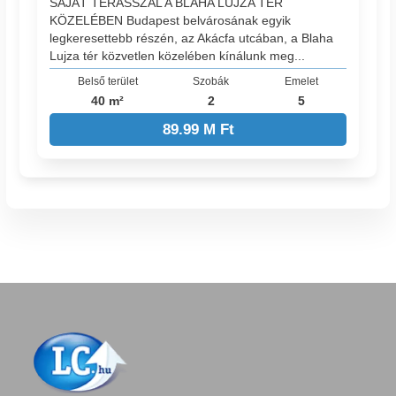
SAJÁT TERASSZAL A BLAHA LUJZA TÉR
KÖZELÉBEN Budapest belvárosának egyik
legkeresettebb részén, az Akácfa utcában, a Blaha
Lujza tér közvetlen közelében kínálunk meg...
Belső terület
Szobák
Emelet
40 m²
2
5
89.99 M Ft