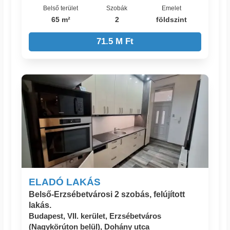
Belső terület
Szobák
Emelet
65 m²
2
földszint
71.5 M Ft
ELADÓ LAKÁS
Belső-Erzsébetvárosi 2 szobás, felújított
lakás.
Budapest, VII. kerület, Erzsébetváros
(Nagykörúton belül), Dohány utca