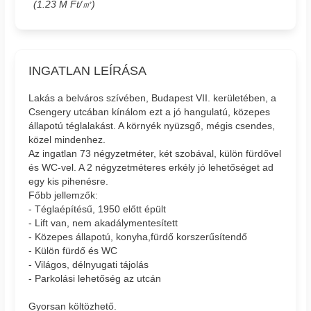
(1.23 M Ft/㎡)
INGATLAN LEÍRÁSA
Lakás a belváros szívében, Budapest VII. kerületében, a
Csengery utcában kínálom ezt a jó hangulatú, közepes
állapotú téglalakást. A környék nyüzsgő, mégis csendes,
közel mindenhez.
Az ingatlan 73 négyzetméter, két szobával, külön fürdővel
és WC-vel. A 2 négyzetméteres erkély jó lehetőséget ad
egy kis pihenésre.
Főbb jellemzők:
- Téglaépítésű, 1950 előtt épült
- Lift van, nem akadálymentesített
- Közepes állapotú, konyha,fürdő korszerűsítendő
- Külön fürdő és WC
- Világos, délnyugati tájolás
- Parkolási lehetőség az utcán
Gyorsan költözhető.