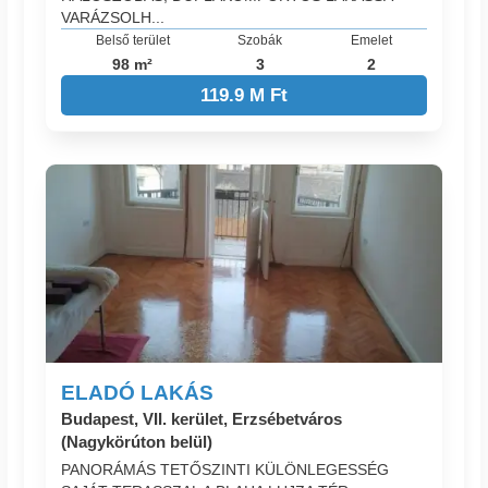
VARÁZSOLH...
Belső terület
Szobák
Emelet
98 m²
3
2
119.9 M Ft
ELADÓ LAKÁS
Budapest, VII. kerület, Erzsébetváros
(Nagykörúton belül)
PANORÁMÁS TETŐSZINTI KÜLÖNLEGESSÉG