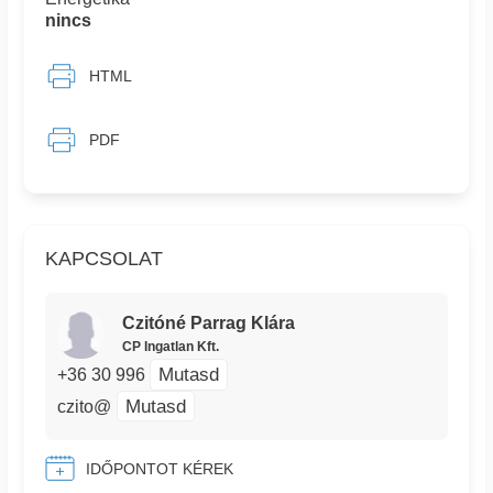
nincs
HTML
PDF
KAPCSOLAT
Czitóné Parrag Klára
CP Ingatlan Kft.
Mutasd
+36 30 996
Mutasd
czito@
IDŐPONTOT KÉREK