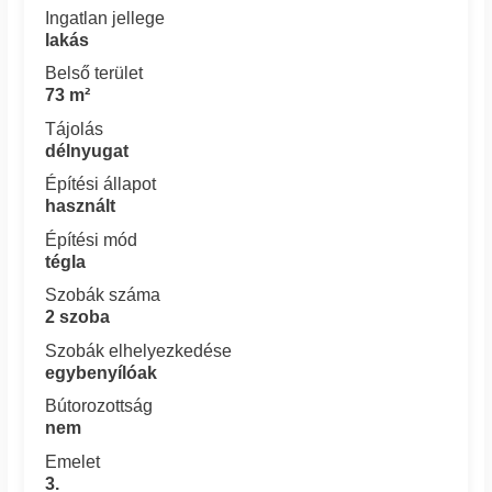
Ingatlan jellege
lakás
Belső terület
73 m²
Tájolás
délnyugat
Építési állapot
használt
Építési mód
tégla
Szobák száma
2 szoba
Szobák elhelyezkedése
egybenyílóak
Bútorozottság
nem
Emelet
3.