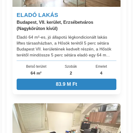
ELADÓ LAKÁS
Budapest, VII. kerület, Erzsébetváros
(Nagykörúton kívül)
Eladó 64 m²-es, jó állapotú légkondicionált lakás
liftes társasházban, a Hősök terétől 5 perc sétára
Budapest VII. kerületének kedvelt részén, a Hősök
terétől mindössze 5 perc sétára eladó egy 64 m...
Belső terület
Szobák
Emelet
64 m²
2
4
83.9 M Ft