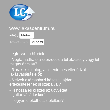
www.lakascentrum.hu
info@
Mutasd
+36-30-328-
Mutasd
Legfrissebb híreink
- Megtámadható a szerződés a túl alacsony vagy túl
magas ár miatt?
- 5 praktikus dolog, amit érdemes ellenőrizni
lakásvásárlás előtt
- Melyek a társasházi közös tulajdon
értékesítésének új szabályai?
- Ki hozza és ki fizeti az ügyvédet
ingatlanvásárláskor?
- Hogyan örökölhet az élettárs?