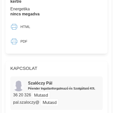
kertre
Energetika
nincs megadva
HTML
PDF
KAPCSOLAT
Szalóczy Pál
Péender Ingatlanforgalmazó és Szolgáltató Kft.
Mutasd
36 20 326
Mutasd
pal.szaloczy@