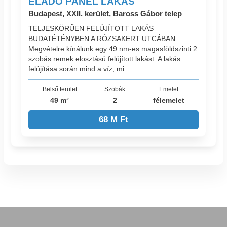
ELADÓ PANEL LAKÁS
Budapest, XXII. kerület, Baross Gábor telep
TELJESKÖRŰEN FELÚJÍTOTT LAKÁS
BUDATÉTÉNYBEN A RÓZSAKERT UTCÁBAN
Megvételre kínálunk egy 49 nm-es magasföldszinti 2
szobás remek elosztású felújított lakást. A lakás
felújítása során mind a víz, mi...
Belső terület
Szobák
Emelet
49 m²
2
félemelet
68 M Ft