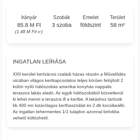
Irányár
Szobák
Emelet
Terület
85.8 M Ft
3 szoba
földszint
58 m²
(1.48 M Ft/㎡)
INGATLAN LEÍRÁSA
XXII kerület kertvárosi családi házas részén a Művelődés
utcában világos kertkapcsolatos teljes körűen felújított 2
külön nyíló hálószobás amerikai konyhás nappalis
teraszos lakás eladó. Az egyik hálószobából közvetlenül
ki lehet menni a teraszra ill a kertbe. A lakáshoz tartozik
kb 400 nm kizárólagos kerthasználat és 2 db kocsibeálló.
Az ingatlan tehermentes 1/1 tulajdon azonnal birtokba
vehető költözhető.