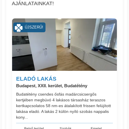
AJÁNLATAINKAT!
ÚJSZERŰ!
ELADÓ LAKÁS
Budapest, XXII. kerület, Budatétény
Budatétény csendes ősfás madárcsicsergős
kertjében megbúvó 4 lakásos társasház teraszos
kertkapcsolatos 58 nm-es átalakított frissen felújított
lakása eladó. A lakás 2 külön nyíló szobás nappalis
kony...
Belső terület
Szobák
Emelet