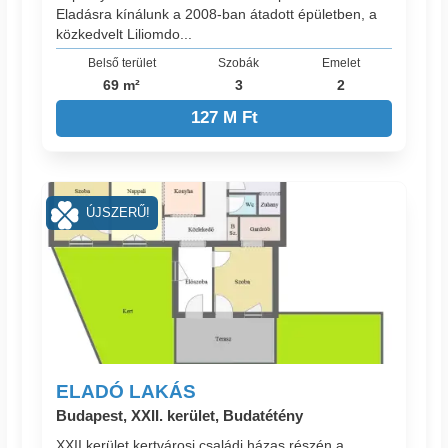
Eladásra kínálunk a 2008-ban átadott épületben, a
közkedvelt Liliomdo...
Belső terület
Szobák
Emelet
69 m²
3
2
127 M Ft
ÚJSZERŰ!
ELADÓ LAKÁS
Budapest, XXII. kerület, Budatétény
XXII kerület kertvárosi családi házas részén a