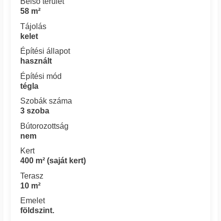
Belső terület
58 m²
Tájolás
kelet
Építési állapot
használt
Építési mód
tégla
Szobák száma
3 szoba
Bútorozottság
nem
Kert
400 m² (saját kert)
Terasz
10 m²
Emelet
földszint.