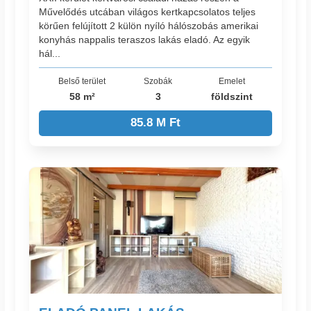
Művelődés utcában világos kertkapcsolatos teljes
körűen felújított 2 külön nyíló hálószobás amerikai
konyhás nappalis teraszos lakás eladó. Az egyik
hál...
Belső terület
Szobák
Emelet
58 m²
3
földszint
85.8 M Ft