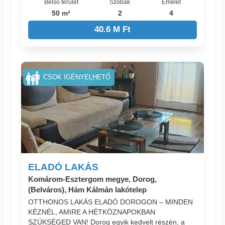
Belső terület
Szobák
Emelet
50 m²
2
4
40.6 M Ft
CSOK IGÉNYELHETŐ
ELADÓ LAKÁS
Komárom-Esztergom megye, Dorog,
(Belváros), Hám Kálmán lakótelep
OTTHONOS LAKÁS ELADÓ DOROGON – MINDEN
KÉZNÉL, AMIRE A HÉTKÖZNAPOKBAN
SZÜKSÉGED VAN! Dorog egyik kedvelt részén, a