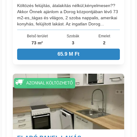
Költözés felújítás, átalakítás nélkül,kényelmesen??
Akkor Önnek ajánlom a Dorog központjában lévő 73
m2-es,,tágas és világos, 2 szoba nappalis, amerikai
konyhás, felújított lakást. Az ingatlan Dorog...
Belső terület
Szobák
Emelet
73 m²
3
2
65.9 M Ft
AZONNAL KÖLTÖZHETŐ