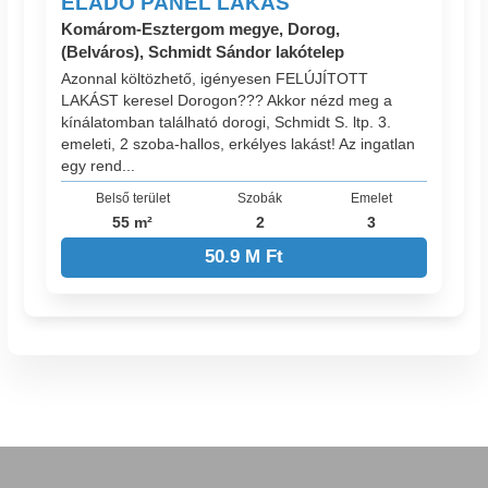
ELADÓ PANEL LAKÁS
Komárom-Esztergom megye, Dorog,
(Belváros), Schmidt Sándor lakótelep
Azonnal költözhető, igényesen FELÚJÍTOTT
LAKÁST keresel Dorogon??? Akkor nézd meg a
kínálatomban található dorogi, Schmidt S. ltp. 3.
emeleti, 2 szoba-hallos, erkélyes lakást! Az ingatlan
egy rend...
Belső terület
Szobák
Emelet
55 m²
2
3
50.9 M Ft