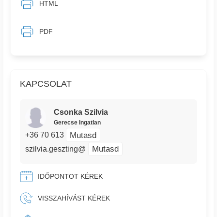
HTML
PDF
KAPCSOLAT
Csonka Szilvia
Gerecse Ingatlan
Mutasd
+36 70 613
Mutasd
szilvia.geszting@
IDŐPONTOT KÉREK
VISSZAHÍVÁST KÉREK