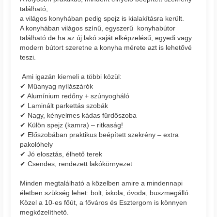
található,
a világos konyhában pedig spejz is kialakításra került.
A konyhában világos színű, egyszerű konyhabútor
található de ha az új lakó saját elképzelésű, egyedi vagy
modern bútort szeretne a konyha mérete azt is lehetővé
teszi.
Ami igazán kiemeli a többi közül:
✔ Műanyag nyílászárók
✔ Alumínium redőny + szúnyogháló
✔ Laminált parkettás szobák
✔ Nagy, kényelmes kádas fürdőszoba
✔ Külön spejz (kamra) – ritkaság!
✔ Előszobában praktikus beépített szekrény – extra
pakolóhely
✔ Jó elosztás, élhető terek
✔ Csendes, rendezett lakókörnyezet
Minden megtalálható a közelben amire a mindennapi
életben szükség lehet: bolt, iskola, óvoda, buszmegálló.
Közel a 10-es főút, a főváros és Esztergom is könnyen
megközelíthető.