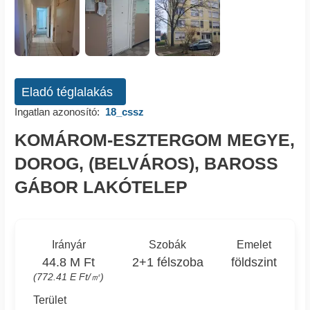
Eladó téglalakás
Ingatlan azonosító:
18_cssz
KOMÁROM-ESZTERGOM MEGYE,
DOROG, (BELVÁROS), BAROSS
GÁBOR LAKÓTELEP
Irányár
Szobák
Emelet
44.8 M Ft
2+1 félszoba
földszint
(772.41 E Ft/㎡)
Terület