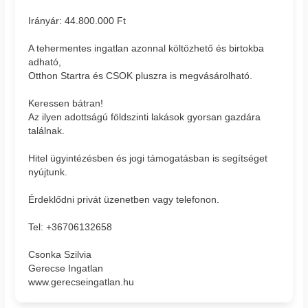
Irányár: 44.800.000 Ft
A tehermentes ingatlan azonnal költözhető és birtokba
adható,
Otthon Startra és CSOK pluszra is megvásárolható.
Keressen bátran!
Az ilyen adottságú földszinti lakások gyorsan gazdára
találnak.
Hitel ügyintézésben és jogi támogatásban is segítséget
nyújtunk.
Érdeklődni privát üzenetben vagy telefonon.
Tel: +36706132658
Csonka Szilvia
Gerecse Ingatlan
www.gerecseingatlan.hu