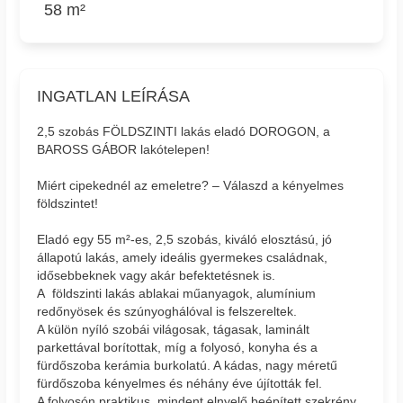
58 m²
INGATLAN LEÍRÁSA
2,5 szobás FÖLDSZINTI lakás eladó DOROGON, a
BAROSS GÁBOR lakótelepen!
Miért cipekednél az emeletre? – Válaszd a kényelmes
földszintet!
Eladó egy 55 m²-es, 2,5 szobás, kiváló elosztású, jó
állapotú lakás, amely ideális gyermekes családnak,
idősebbeknek vagy akár befektetésnek is.
A földszinti lakás ablakai műanyagok, alumínium
redőnyösek és szúnyoghálóval is felszereltek.
A külön nyíló szobái világosak, tágasak, laminált
parkettával borítottak, míg a folyosó, konyha és a
fürdőszoba kerámia burkolatú. A kádas, nagy méretű
fürdőszoba kényelmes és néhány éve újították fel.
A folyosón praktikus, mindent elnyelő beépített szekrény