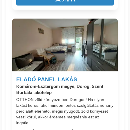
ELADÓ PANEL LAKÁS
Komárom-Esztergom megye, Dorog, Szent
Borbála lakótelep
OTTHON zöld környezetben Dorogon! Ha olyan
lakást keres, ahol minden fontos szolgáltatás néhány
perc alatt elérhető, mégis nyugodt, zöld környezet
veszi körül, akkor érdemes megnéznie ezt az
ingatla...