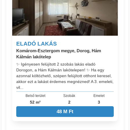
ELADÓ LAKÁS
Komárom-Esztergom megye, Dorog, Hám
Kálmán lakótelep
✨ Igényesen felújított 2 szobás lakás eladó
Dorogon, a Hám Kálmán lakótelepen! ✨ Ha egy
azonnal költözhető, szépen felújított otthont keresel,
akkor ezt a lakást érdemes megnézned! A 3. emeleti,
vil...
Belső terület
Szobák
Emelet
52 m²
2
3
48 M Ft