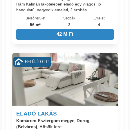
Hám Kálmán lakótelepen eladó egy világos, jó
hangulatú, negyedik emeleti, 2 szobás ...
Belső terület
Szobák
Emelet
56 m²
2
4
42 M Ft
FELÚJÍTOTT!
ELADÓ LAKÁS
Komárom-Esztergom megye, Dorog,
(Belváros), Hősök tere