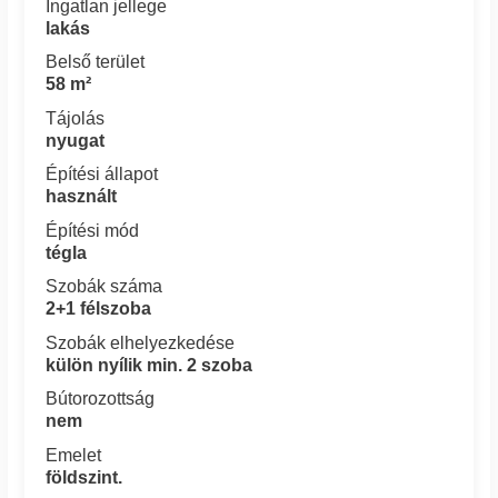
Ingatlan jellege
lakás
Belső terület
58 m²
Tájolás
nyugat
Építési állapot
használt
Építési mód
tégla
Szobák száma
2+1 félszoba
Szobák elhelyezkedése
külön nyílik min. 2 szoba
Bútorozottság
nem
Emelet
földszint.