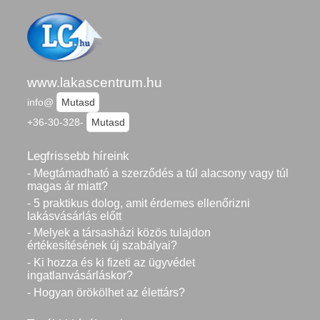
www.lakascentrum.hu
info@
Mutasd
+36-30-328-
Mutasd
Legfrissebb híreink
- Megtámadható a szerződés a túl alacsony vagy túl
magas ár miatt?
- 5 praktikus dolog, amit érdemes ellenőrizni
lakásvásárlás előtt
- Melyek a társasházi közös tulajdon
értékesítésének új szabályai?
- Ki hozza és ki fizeti az ügyvédet
ingatlanvásárláskor?
- Hogyan örökölhet az élettárs?