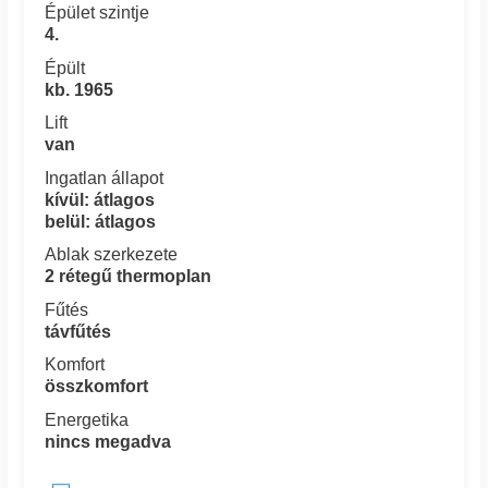
Épület szintje
4.
Épült
kb. 1965
Lift
van
Ingatlan állapot
kívül: átlagos
belül: átlagos
Ablak szerkezete
2 rétegű thermoplan
Fűtés
távfűtés
Komfort
összkomfort
Energetika
nincs megadva