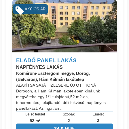
AKCIÓS ÁR
ELADÓ PANEL LAKÁS
NAPFÉNYES LAKÁS
Komárom-Esztergom megye, Dorog,
(Belváros), Hám Kálmán lakótelep
ALAKÍTSA SAJÁT ÍZLÉSÉRE ÚJ OTTHONÁT!
Dorogon, a Hám Kálmán lakótelepen kínálunk
megvételre egy 1/1 tulajdonú,52 m2-es,
tehermentes, felújítandó, déli fekvésű, napfényes
panellakást. Az ingatlan ...
Belső terület
Szobák
Emelet
52 m²
2
3
34.9 M Ft