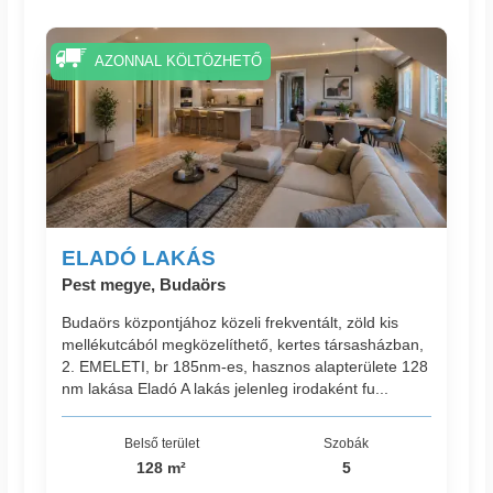
AZONNAL KÖLTÖZHETŐ
ELADÓ LAKÁS
Pest megye, Budaörs
Budaörs központjához közeli frekventált, zöld kis
mellékutcából megközelíthető, kertes társasházban,
2. EMELETI, br 185nm-es, hasznos alapterülete 128
nm lakása Eladó A lakás jelenleg irodaként fu...
Belső terület
Szobák
128 m²
5