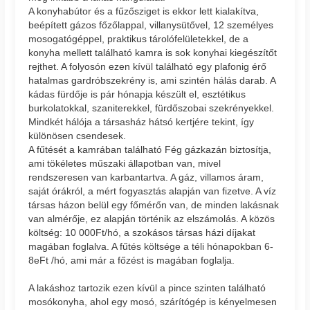
A konyhabútor és a fűzősziget is ekkor lett kialakítva,
beépített gázos főzőlappal, villanysütővel, 12 személyes
mosogatógéppel, praktikus tárolófelületekkel, de a
konyha mellett található kamra is sok konyhai kiegészítőt
rejthet. A folyosón ezen kívül található egy plafonig érő
hatalmas gardróbszekrény is, ami szintén hálás darab. A
kádas fürdője is pár hónapja készült el, esztétikus
burkolatokkal, szaniterekkel, fürdőszobai szekrényekkel.
Mindkét hálója a társasház hátsó kertjére tekint, így
különösen csendesek.
A fűtését a kamrában található Fég gázkazán biztosítja,
ami tökéletes műszaki állapotban van, mivel
rendszeresen van karbantartva. A gáz, villamos áram,
saját órákról, a mért fogyasztás alapján van fizetve. A víz
társas házon belül egy főmérőn van, de minden lakásnak
van almérője, ez alapján történik az elszámolás. A közös
költség: 10 000Ft/hó, a szokásos társas házi díjakat
magában foglalva. A fűtés költsége a téli hónapokban 6-
8eFt /hó, ami már a főzést is magában foglalja.
A lakáshoz tartozik ezen kívül a pince szinten található
mosókonyha, ahol egy mosó, szárítógép is kényelmesen