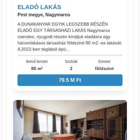
ELADÓ LAKÁS
Pest megye, Nagymaros
A DUNAKANYAR EGYIK LEGSZEBB RÉSZÉN
ELADÓ EGY TÁRSASHÁZI LAKÁS Nagymaros
csendes, nyugodt részén kínáljuk eladásra egy
háromlakásos társasház földszinti 80 m2 -es lakását.
A 2022-ben téglából épü...
Belső terület
Szobák
Emelet
80 m²
2
földszint
79.5 M Ft