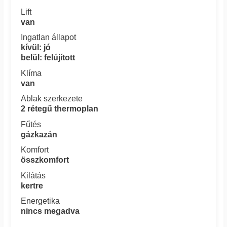
Lift
van
Ingatlan állapot
kívül: jó
belül: felújított
Klíma
van
Ablak szerkezete
2 rétegű thermoplan
Fűtés
gázkazán
Komfort
összkomfort
Kilátás
kertre
Energetika
nincs megadva