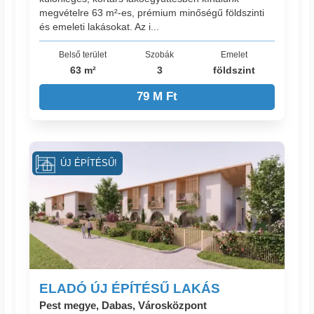
megvételre 63 m²-es, prémium minőségű földszinti
és emeleti lakásokat. Az i...
Belső terület
Szobák
Emelet
63 m²
3
földszint
79 M Ft
ÚJ ÉPÍTÉSŰ!
ELADÓ ÚJ ÉPÍTÉSŰ LAKÁS
Pest megye, Dabas, Városközpont