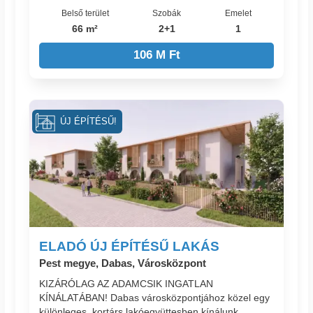
Belső terület
Szobák
Emelet
66 m²
2+1
1
106 M Ft
ÚJ ÉPÍTÉSŰ!
ELADÓ ÚJ ÉPÍTÉSŰ LAKÁS
Pest megye, Dabas, Városközpont
KIZÁRÓLAG AZ ADAMCSIK INGATLAN
KÍNÁLATÁBAN! Dabas városközpontjához közel egy
különleges, kortárs lakóegyüttesben kínálunk