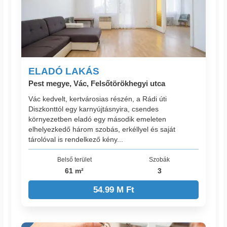
ELADÓ LAKÁS
Pest megye, Vác, Felsőtörökhegyi utca
Vác kedvelt, kertvárosias részén, a Rádi úti
Diszkonttól egy karnyújtásnyira, csendes
környezetben eladó egy második emeleten
elhelyezkedő három szobás, erkéllyel és saját
tárolóval is rendelkező kény...
Belső terület
Szobák
61 m²
3
54.99 M Ft