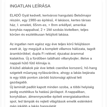
INGATLAN LEÍRÁSA
ELADÓ Gyál kedvelt, kertvárosi hangulatú Belsőmajor
részén, egy 1980-as építésű, 4 lakásos, kertes társas
ház, I. emeleti, 65nm-es, + 8nm erkéllyel, amerikai
konyhás nappalival, 2 + 1fél szobás kivitelben, teljes
körűen és esztétikusan felújított lakása.
Az ingatlan nem egész egy éve teljes körű felújításon
esett át, így megújult a komplett villamos hálózata, tagolt
áramkörökkel, dupla Fi relével, éjszakai árammal
kialakítva. Új a fürdőben található villanybojler, illetve a
nappali hűtő fűtő klímája is.
A külső ablakok pár éve lettek cserélve korszerű, hő-hang
szigetelt műanyag nyílászárókra, ahogy a lakás bejárata
is egy több ponton záródó biztonsági ajtóval lett
gazdagabb.
Új laminált padlót kapott minden szoba, a többi helyiség
pedig esztétikus fa hatású járólapot. A nappaliban,
konyhában, álmennyezetbe épített energiatakarékos
spot, led lámpák és rejtett világítások emelik esténként
még inkább a lakás hangulatát.