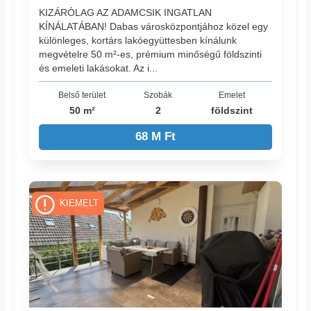
KIZÁRÓLAG AZ ADAMCSIK INGATLAN
KÍNÁLATÁBAN! Dabas városközpontjához közel egy
különleges, kortárs lakóegyüttesben kínálunk
megvételre 50 m²-es, prémium minőségű földszinti
és emeleti lakásokat. Az i...
Belső terület
Szobák
Emelet
50 m²
2
földszint
68 M Ft
KIEMELT