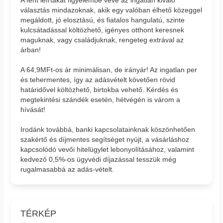
A fent leírtakat figyelembe véve az ingatlan kiváló
választás mindazoknak, akik egy valóban élhető közeggel
megáldott, jó elosztású, és fiatalos hangulatú, szinte
kulcsátadással költözhető, igényes otthont keresnek
maguknak, vagy családjuknak, rengeteg extrával az
árban!
A 64,9MFt-os ár minimálisan, de irányár! Az ingatlan per
és tehermentes, így az adásvételt követően rövid
határidővel költözhető, birtokba vehető. Kérdés és
megtekintési szándék esetén, hétvégén is várom a
hívását!
Irodánk továbbá, banki kapcsolatainknak köszönhetően
szakértő és díjmentes segítséget nyújt, a vásárláshoz
kapcsolódó vevői hitelügylet lebonyolításához, valamint
kedvező 0,5%-os ügyvédi díjazással tesszük még
rugalmasabbá az adás-vételt.
TÉRKÉP