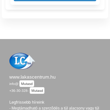
www.lakascentrum.hu
info@
Mutasd
+36-30-328-
Mutasd
Legfrissebb híreink
- Megtámadható a szerződés a túl alacsony vagy túl