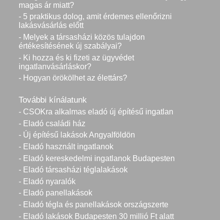
magas ár miatt?
- 5 praktikus dolog, amit érdemes ellenőrizni
lakásvásárlás előtt
- Melyek a társasházi közös tulajdon
értékesítésének új szabályai?
- Ki hozza és ki fizeti az ügyvédet
ingatlanvásárláskor?
- Hogyan örökölhet az élettárs?
További kínálatunk
- CSOKra alkalmas eladó új építésű ingatlan
- Eladó családi ház
- Új építésű lakások Angyalföldön
- Eladó használt ingatlanok
- Eladó kereskedelmi ingatlanok Budapesten
- Eladó társasházi téglalakások
- Eladó nyaralók
- Eladó panellakások
- Eladó tégla és panellakások országszerte
- Eladó lakások Budapesten 30 millió Ft alatt