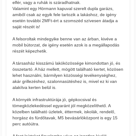
elfér, vagy a ruhák is száradhatnak.
Valamint egy Hörmann kapuval szerelt dupla garázs,
amiből csak az egyik fele tartozik a lakáshoz, de igény
esetén további 2MFt-ért a szomszéd szívesen átadja a
saját részét is!
A felsoroltak mindegyike benne van az árban, kivéve a
mobil bútorzat, de igény esetén azok is a megállapodás
részét képezhetik.
A társasház kisszámú lakóközössége kimondottan jó, és
összetartó. A ház mellett, mögött található kertet, közösen
lehet használni, bármilyen közösségi tevékenységhez,
akár grillezéshez, szalonnasütéshez is, mivel ez ki van
alakítva kerten belül is.
A környék infrastruktúrája jó, gépkocsival és
tömegközlekedéssel egyaránt jól megközelíthető. A
közelben található üzletek, éttermek, iskolák, rendelő,
horgász és fürdőtavak, M5 bevásárlóközpont is egy 15
perc autóútra.