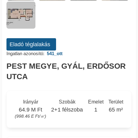
Eladó téglalakás
Ingatlan azonosító:
541_ott
PEST MEGYE, GYÁL, ERDŐSOR
UTCA
Irányár
Szobák
Emelet
Terület
64.9 M Ft
2+1 félszoba
1
65 m²
(998.46 E Ft/㎡)