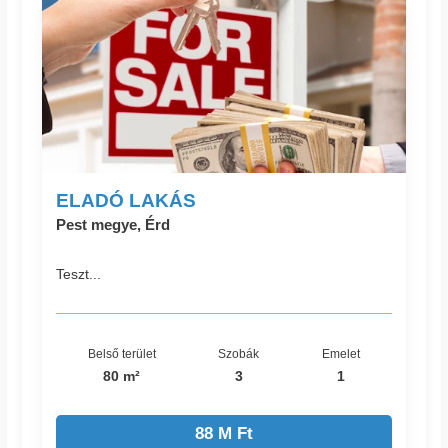
ELADÓ LAKÁS
Pest megye, Érd
Teszt...
Belső terület
Szobák
Emelet
80 m²
3
1
88 M Ft