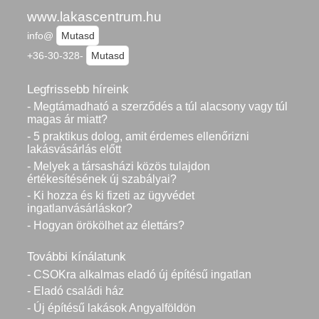
www.lakascentrum.hu
info@
Mutasd
+36-30-328-
Mutasd
Legfrissebb híreink
- Megtámadható a szerződés a túl alacsony vagy túl
magas ár miatt?
- 5 praktikus dolog, amit érdemes ellenőrizni
lakásvásárlás előtt
- Melyek a társasházi közös tulajdon
értékesítésének új szabályai?
- Ki hozza és ki fizeti az ügyvédet
ingatlanvásárláskor?
- Hogyan örökölhet az élettárs?
További kínálatunk
- CSOKra alkalmas eladó új építésű ingatlan
- Eladó családi ház
- Új építésű lakások Angyalföldön