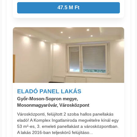
47.5 M Ft
ELADÓ PANEL LAKÁS
Győr-Moson-Sopron megye,
Mosonmagyaróvár, Városközpont
Városközponti, felújított 2 szoba hallos panellakás
eladó! A Komplex Ingatlaniroda megvételre kínál egy
53 m²-es, 3. emeleti panellakást a városközpontban.
A lakás 2016-ban teljeskörű felújításo...