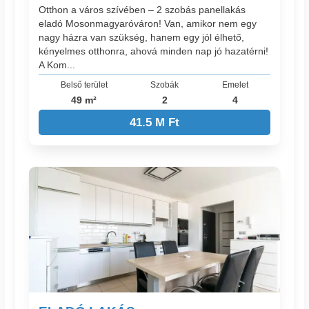
Otthon a város szívében – 2 szobás panellakás
eladó Mosonmagyaróváron! Van, amikor nem egy
nagy házra van szükség, hanem egy jól élhető,
kényelmes otthonra, ahová minden nap jó hazatérni!
A Kom...
Belső terület
Szobák
Emelet
49 m²
2
4
41.5 M Ft