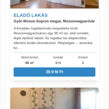
ELADÓ LAKÁS
Győr-Moson-Sopron megye, Mosonmagyaróvár
A Komplex Ingatlaniroda megvételre kínál
Mosonmagyaróváron egy 38 m²-es, első emeleti,
tégla építésű lakást. Az ingatlan kis alapterülete
ellenére kiváló elrendezésű: Helyiségek: – amerikai
ko...
Belső terület
Szobák
Emelet
38 m²
1+1
1
39.9 M Ft