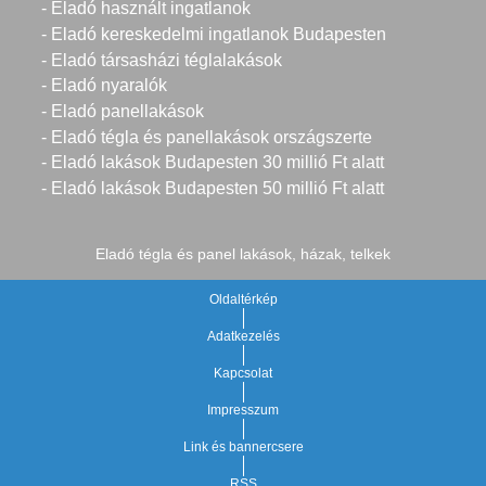
- Eladó használt ingatlanok
- Eladó kereskedelmi ingatlanok Budapesten
- Eladó társasházi téglalakások
- Eladó nyaralók
- Eladó panellakások
- Eladó tégla és panellakások országszerte
- Eladó lakások Budapesten 30 millió Ft alatt
- Eladó lakások Budapesten 50 millió Ft alatt
Eladó tégla és panel lakások, házak, telkek
Oldaltérkép
Adatkezelés
Kapcsolat
Impresszum
Link és bannercsere
RSS