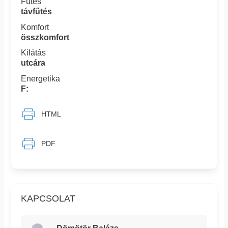
Fűtés
távfűtés
Komfort
összkomfort
Kilátás
utcára
Energetika
F:
HTML
PDF
KAPCSOLAT