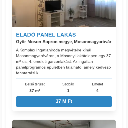
ELADÓ PANEL LAKÁS
Győr-Moson-Sopron megye, Mosonmagyaróvár
A Komplex Ingatlaniroda megvételre kínál
Mosonmagyaróváron, a Mosonyi lakótelepen egy 37
m²-es, 4. emeleti garzonlakást. Az ingatlan
panelprogramos épületben található, amely kedvező
fenntartási k...
Belső terület
Szobák
Emelet
37 m²
1
4
37 M Ft