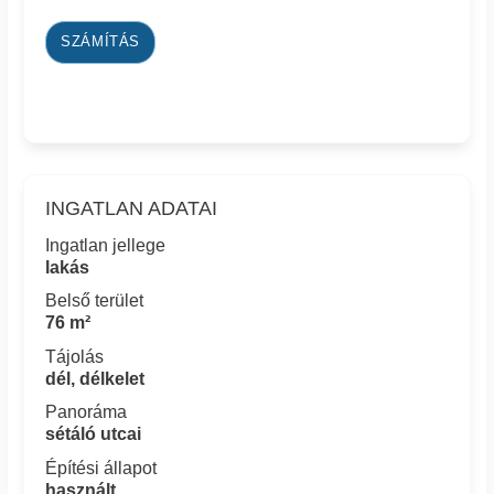
SZÁMÍTÁS
INGATLAN ADATAI
Ingatlan jellege
lakás
Belső terület
76 m²
Tájolás
dél, délkelet
Panoráma
sétáló utcai
Építési állapot
használt