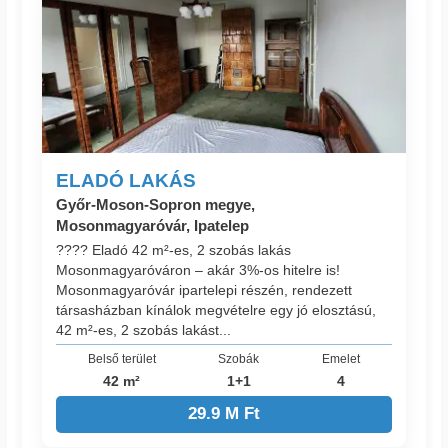
ELADÓ LAKÁS
Győr-Moson-Sopron megye,
Mosonmagyaróvár, Ipatelep
???? Eladó 42 m²-es, 2 szobás lakás
Mosonmagyaróváron – akár 3%-os hitelre is!
Mosonmagyaróvár ipartelepi részén, rendezett
társasházban kínálok megvételre egy jó elosztású,
42 m²-es, 2 szobás lakást...
Belső terület
Szobák
Emelet
42 m²
1+1
4
29.9 M Ft