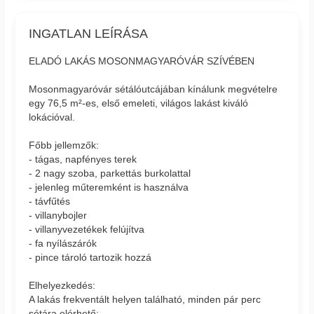
INGATLAN LEÍRÁSA
ELADÓ LAKÁS MOSONMAGYARÓVÁR SZÍVÉBEN
Mosonmagyaróvár sétálóutcájában kínálunk megvételre
egy 76,5 m²-es, első emeleti, világos lakást kiváló
lokációval.
Főbb jellemzők:
- tágas, napfényes terek
- 2 nagy szoba, parkettás burkolattal
- jelenleg műteremként is használva
- távfűtés
- villanybojler
- villanyvezetékek felújítva
- fa nyílászárók
- pince tároló tartozik hozzá
Elhelyezkedés:
A lakás frekventált helyen található, minden pár perc
sétára elérhető: