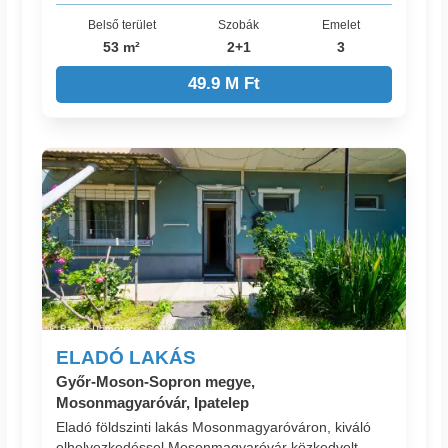
Belső terület
Szobák
Emelet
53 m²
2+1
3
49.9 M Ft
ELADÓ LAKÁS
Győr-Moson-Sopron megye,
Mosonmagyaróvár, Ipatelep
Eladó földszinti lakás Mosonmagyaróváron, kiváló
elhelyezkedéssel Mosonmagyaróvár közkedvelt