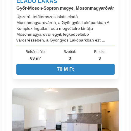
ELADÓ LAKÁS
Győr-Moson-Sopron megye, Mosonmagyaróvár
Újszerű, tetőteraszos lakás eladó
Mosonmagyaróváron, a Gyöngyös Lakóparkban A
Komplex Ingatlaniroda megvételre kínálja
Mosonmagyaróvár egyik legkedveltebb
városrészében, a Gyöngyös Lakóparkban ezt ...
Belső terület
Szobák
Emelet
63 m²
3
3
70 M Ft