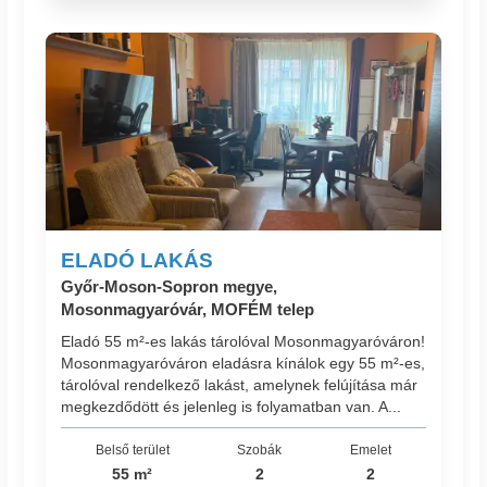
ELADÓ LAKÁS
Győr-Moson-Sopron megye,
Mosonmagyaróvár, MOFÉM telep
Eladó 55 m²-es lakás tárolóval Mosonmagyaróváron!
Mosonmagyaróváron eladásra kínálok egy 55 m²-es,
tárolóval rendelkező lakást, amelynek felújítása már
megkezdődött és jelenleg is folyamatban van. A...
Belső terület
Szobák
Emelet
55 m²
2
2