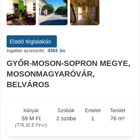
Eladó téglalakás
Ingatlan azonosító:
4384_ko
GYŐR-MOSON-SOPRON MEGYE,
MOSONMAGYARÓVÁR,
BELVÁROS
Irányár
Szobák
Emelet
Terület
59 M Ft
2 szoba
1
76 m²
(776.32 E Ft/㎡)