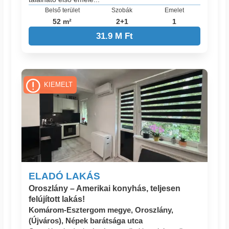
Belső terület
Szobák
Emelet
52 m²
2+1
1
31.9 M Ft
KIEMELT
ELADÓ LAKÁS
Oroszlány – Amerikai konyhás, teljesen
felújított lakás!
Komárom-Esztergom megye, Oroszlány,
(Újváros), Népek barátsága utca