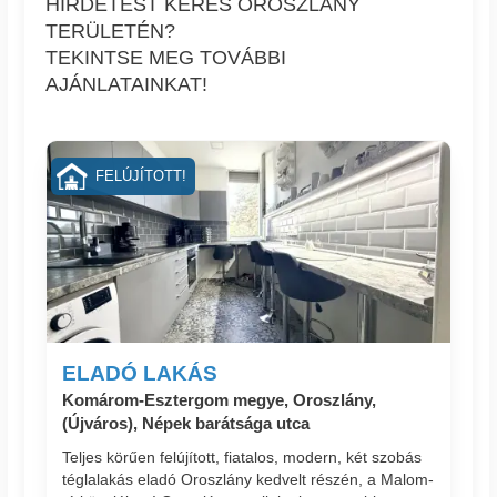
HIRDETÉST KERES OROSZLÁNY
TERÜLETÉN?
TEKINTSE MEG TOVÁBBI
AJÁNLATAINKAT!
FELÚJÍTOTT!
ELADÓ LAKÁS
Komárom-Esztergom megye, Oroszlány,
(Újváros), Népek barátsága utca
Teljes körűen felújított, fiatalos, modern, két szobás
téglalakás eladó Oroszlány kedvelt részén, a Malom-