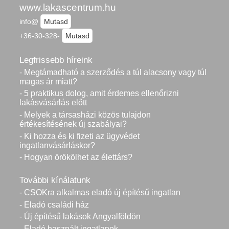
www.lakascentrum.hu
info@
Mutasd
+36-30-328-
Mutasd
Legfrissebb híreink
- Megtámadható a szerződés a túl alacsony vagy túl
magas ár miatt?
- 5 praktikus dolog, amit érdemes ellenőrizni
lakásvásárlás előtt
- Melyek a társasházi közös tulajdon
értékesítésének új szabályai?
- Ki hozza és ki fizeti az ügyvédet
ingatlanvásárláskor?
- Hogyan örökölhet az élettárs?
További kínálatunk
- CSOKra alkalmas eladó új építésű ingatlan
- Eladó családi ház
- Új építésű lakások Angyalföldön
- Eladó használt ingatlanok