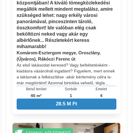
központjában! A kiváló tömegközlekedési
megállók mellett mindent megtalálsz, amire
szükséged lehet: nagy erkély városi
panorámával, pinceszinten tároló,
összkomfort! Ide valóban elég csak
beköltözni neked vagy akár egy
albérlőnek... Részletekért keress
mihamarabb!
Komárom-Esztergom megye, Oroszlány,
(Újváros), Rákóczi Ferenc út
Az első lakásodat keresed? Vagy befektetésként -
kiadásra vásárolnál ingatlant? Figyelem, mert ennek
a lakásnak a felkészítése -akár bérlemény célra is-
már megtörtént! Azonnal birtokba vehető, tégla...
Belső terület
Szobák
Emelet
40 m²
1
4
28.5 M Ft