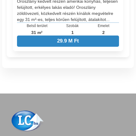
Oroszlány kedvelt részén amerikai konyhás, teljesen
felújított, erkélyes lakás eladó! Oroszlány
zöldövezeti, közkedvelt részén kínálok megvételre
egy 31 m²-es, teljes körűen felújított, átalakítot...
Belső terület
Szobák
Emelet
31 m²
1
2
29.9 M Ft