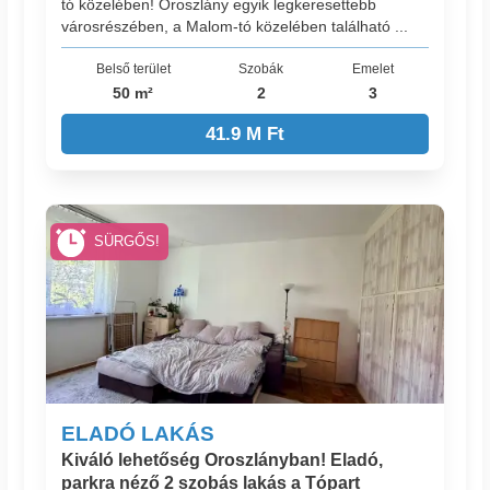
tó közelében! Oroszlány egyik legkeresettebb
városrészében, a Malom-tó közelében található ...
Belső terület
Szobák
Emelet
50 m²
2
3
41.9 M Ft
SÜRGŐS!
ELADÓ LAKÁS
Kiváló lehetőség Oroszlányban! Eladó,
parkra néző 2 szobás lakás a Tópart