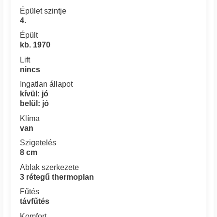
Épület szintje
4.
Épült
kb. 1970
Lift
nincs
Ingatlan állapot
kívül: jó
belül: jó
Klíma
van
Szigetelés
8 cm
Ablak szerkezete
3 rétegű thermoplan
Fűtés
távfűtés
Komfort