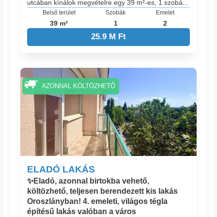
utcában kínálok megvételre egy 39 m²-es, 1 szobá...
Belső terület
Szobák
Emelet
39 m²
1
2
25.9 M Ft
AZONNAL KÖLTÖZHETŐ
ELADÓ LAKÁS
✨Eladó, azonnal birtokba vehető,
költözhető, teljesen berendezett kis lakás
Oroszlányban! 4. emeleti, világos tégla
építésű lakás valóban a város