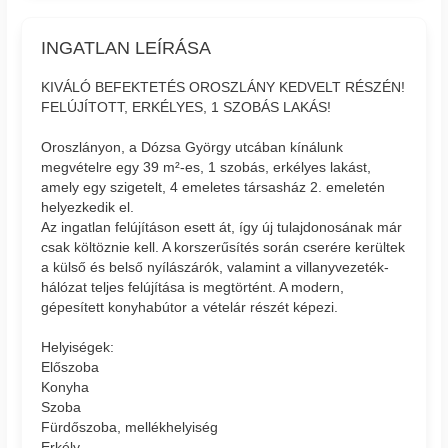
INGATLAN LEÍRÁSA
KIVÁLÓ BEFEKTETÉS OROSZLÁNY KEDVELT RÉSZÉN!
FELÚJÍTOTT, ERKÉLYES, 1 SZOBÁS LAKÁS!
Oroszlányon, a Dózsa György utcában kínálunk
megvételre egy 39 m²-es, 1 szobás, erkélyes lakást,
amely egy szigetelt, 4 emeletes társasház 2. emeletén
helyezkedik el.
Az ingatlan felújításon esett át, így új tulajdonosának már
csak költöznie kell. A korszerűsítés során cserére kerültek
a külső és belső nyílászárók, valamint a villanyvezeték-
hálózat teljes felújítása is megtörtént. A modern,
gépesített konyhabútor a vételár részét képezi.
Helyiségek:
Előszoba
Konyha
Szoba
Fürdőszoba, mellékhelyiség
Erkély