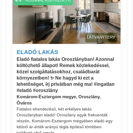
AZONNAL KÖLTÖZHETŐ
LÁTVÁNYTERV
ELADÓ LAKÁS
Eladó fiatalos lakás Oroszlányban! Azonnal
költözhető állapot! Remek közlekedéssel,
közel szolgáltatásokhoz, családbarát
környezetben! ✨ Ne hagyd ki ezt a
lehetőséget, írj privátban még ma! #ingatlan
#eladó #oroszlány
Komárom-Esztergom megye, Oroszlány,
Óváros
Fiatalos elrendezésű, két erkélyes lakás
Oroszlányban eladó! Oroszlány egyik frekventált
részén, Komárom-Esztergom megyében eladó egy
kitűnő ár-érték arányú tégla építésű tömbben
található első emele...