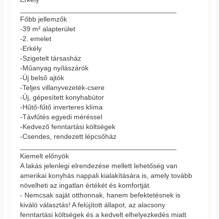
________________________________________
Főbb jellemzők
-39 m² alapterület
-2. emelet
-Erkély
-Szigetelt társasház
-Műanyag nyílászárók
-Új belső ajtók
-Teljes villanyvezeték-csere
-Új, gépesített konyhabútor
-Hűtő-fűtő inverteres klíma
-Távfűtés egyedi méréssel
-Kedvező fenntartási költségek
-Csendes, rendezett lépcsőház
________________________________________
Kiemelt előnyök
A lakás jelenlegi elrendezése mellett lehetőség van
amerikai konyhás nappali kialakítására is, amely tovább
növelheti az ingatlan értékét és komfortját.
- Nemcsak saját otthonnak, hanem befektetésnek is
kiváló választás! A felújított állapot, az alacsony
fenntartási költségek és a kedvelt elhelyezkedés miatt