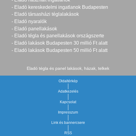
- Eladó kereskedelmi ingatlanok Budapesten
- Eladó társasházi téglalakások
- Eladó nyaralók
- Eladó panellakások
- Eladó tégla és panellakások országszerte
- Eladó lakások Budapesten 30 millió Ft alatt
- Eladó lakások Budapesten 50 millió Ft alatt
Eladó tégla és panel lakások, házak, telkek
Oldaltérkép
Adatkezelés
Kapcsolat
Impresszum
Link és bannercsere
RSS