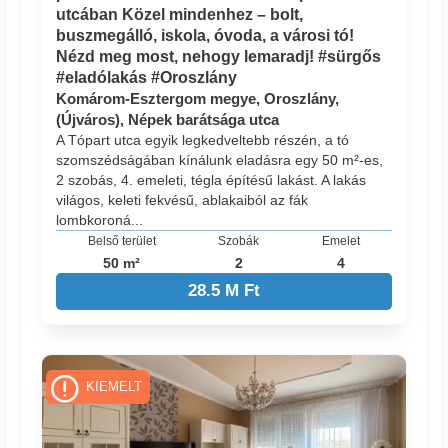
utcában Közel mindenhez – bolt,
buszmegálló, iskola, óvoda, a városi tó!
Nézd meg most, nehogy lemaradj! #sürgős
#eladólakás #Oroszlány
Komárom-Esztergom megye, Oroszlány,
(Újváros), Népek barátsága utca
A Tópart utca egyik legkedveltebb részén, a tó
szomszédságában kínálunk eladásra egy 50 m²-es,
2 szobás, 4. emeleti, tégla építésű lakást. A lakás
világos, keleti fekvésű, ablakaiból az fák
lombkoroná...
Belső terület
Szobák
Emelet
50 m²
2
4
28.5 M Ft
KIEMELT