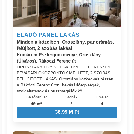
ELADÓ PANEL LAKÁS
Minden a közelben! Oroszlány, panorámás,
felújított, 2 szobás lakás!
Komárom-Esztergom megye, Oroszlány,
(Újváros), Rákóczi Ferenc út
OROSZLÁNY EGYIK LEGKEDVELTETT RÉSZÉN,
BEVÁSÁRLÓKÖZPONTOK MELLETT, 2 SZOBÁS
FELÚJÍTOTT LAKÁS! Oroszlány közkedvelt részén,
a Rákóczi Ferenc úton, bevásárlóegységek,
szolgáltatások és buszmegállók kö...
Belső terület
Szobák
Emelet
49 m²
2
4
36.99 M Ft