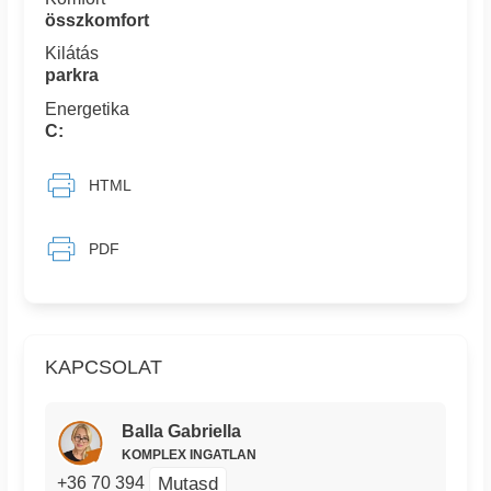
összkomfort
Kilátás
parkra
Energetika
C:
HTML
PDF
KAPCSOLAT
Balla Gabriella
KOMPLEX INGATLAN
Mutasd
+36 70 394