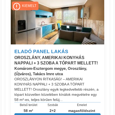
KIEMELT
ELADÓ PANEL LAKÁS
OROSZLÁNY, AMERIKAI KONYHÁS
NAPPALI + 3 SZOBA A TÓPART MELLETT!
Komárom-Esztergom megye, Oroszlány,
(Újváros), Takács Imre utca
OROSZLÁNYON RITKASÁG! – AMERIKAI
KONYHÁS NAPPALI + 3 SZOBA A TÓPART
MELLETT! Oroszlány egyik legkedveltebb részén, a
tópart közvetlen közelében kínálok megvételre egy
58 m²-es, teljes körűen felúj...
Belső terület
Szobák
Emelet
58 m²
2+2
magasföldszint