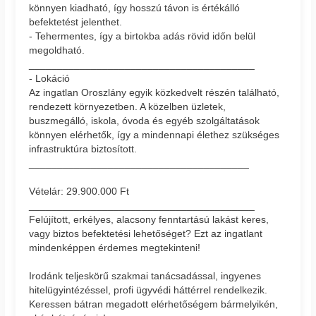
könnyen kiadható, így hosszú távon is értékálló
befektetést jelenthet.
- Tehermentes, így a birtokba adás rövid időn belül
megoldható.
________________________________________
- Lokáció
Az ingatlan Oroszlány egyik közkedvelt részén található,
rendezett környezetben. A közelben üzletek,
buszmegálló, iskola, óvoda és egyéb szolgáltatások
könnyen elérhetők, így a mindennapi élethez szükséges
infrastruktúra biztosított.
_______________________________________
Vételár: 29.900.000 Ft
________________________________________
Felújított, erkélyes, alacsony fenntartású lakást keres,
vagy biztos befektetési lehetőséget? Ezt az ingatlant
mindenképpen érdemes megtekinteni!
Irodánk teljeskörű szakmai tanácsadással, ingyenes
hitelügyintézéssel, profi ügyvédi háttérrel rendelkezik.
Keressen bátran megadott elérhetőségem bármelyikén,