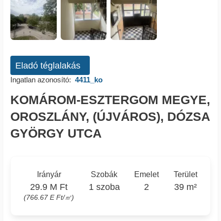
Eladó téglalakás
Ingatlan azonosító:
4411_ko
KOMÁROM-ESZTERGOM MEGYE,
OROSZLÁNY, (ÚJVÁROS), DÓZSA
GYÖRGY UTCA
Irányár
Szobák
Emelet
Terület
29.9 M Ft
1 szoba
2
39 m²
(766.67 E Ft/㎡)