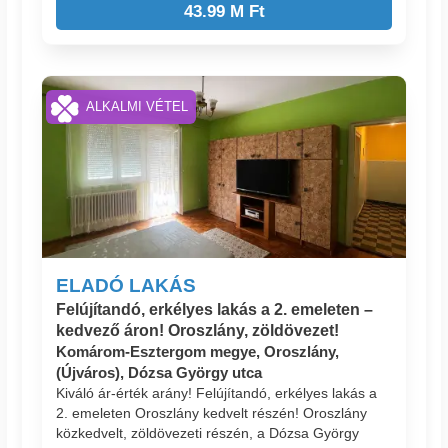
43.99 M Ft
ALKALMI VÉTEL
ELADÓ LAKÁS
Felújítandó, erkélyes lakás a 2. emeleten –
kedvező áron! Oroszlány, zöldövezet!
Komárom-Esztergom megye, Oroszlány,
(Újváros), Dózsa György utca
Kiváló ár-érték arány! Felújítandó, erkélyes lakás a
2. emeleten Oroszlány kedvelt részén! Oroszlány
közkedvelt, zöldövezeti részén, a Dózsa György